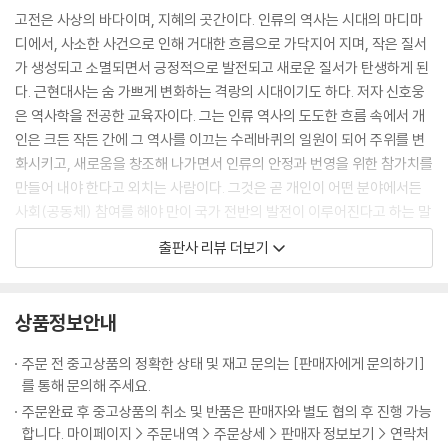
결연히 행하면 귀신도 피해 간다
이라는 젊은이가 도중에 동상에 걸려 다 죽게 되었다. 역시 과거를 보러 가
고전은 사상의 바다이며, 지혜의 곳간이다. 인류의 역사는 시대의 마디마
호가호위하는 자는 결국 패가망신한다
던 장려張勵라는 젊은이가 그를 발견하고 며칠 동안 정성껏 돌봐주었다.
디에서, 사소한 사건으로 인해 거대한 흐름으로 가닥지어 지며, 작은 질서
소신을 파는 곡학아세로 자리를 구걸하지 않는다
두 사람 모두 시험 날짜는 놓치고 말았지만, 대신 의형제를 맺었다. 둘은 다
가 생성되고 소멸되면서 긍정적으로 발전되고 새로운 질서가 탄생하게 된
음해 중양절重陽節(음력 9월 9일)에 장려의 집에서 만나기로 약속했다.
다. 근현대사는 숨 가쁘게 변화하는 격랑의 시대이기도 하다. 저자 신호웅
05. 천하경영의 교훈과 지혜
해가 바뀌어 약속한 날이 되자 장려는 음식을 장만해놓고 범거경을 기다렸
은 역사학을 전공한 교육자이다. 그는 인류 역사의 도도한 흐름 속에서 개
- 천하를 어떻게 경영할 것인가
다. 날이 저물도록 손님은 나타나지 않았다. 이윽고 깊은 밤, 초췌한 몰골에
인은 크든 작든 간에 그 역사를 이끄는 수레바퀴의 일원이 되어 주위를 변
눈물로 표를 지어 천하경영의 요체를 아뢰다
수심 가득한 표정의 범거경이 기척도 없이 장려의 방에 들어섰다. 그는 산
화시키고, 새로움을 창조해 나가면서 인류의 안정과 번영을 위한 참가치를
중상모략이나 헛소문에 현혹되지 않는다
사람이 아니라 범거경의 귀신이었다. 생활고에 시달리던 범거경은 중양절
만들어 내야 한다고 외치는 사람이다. 그것은 곧 개인이 어떤 분야에서든
창업도 어렵지만 그것을 지키는 것은 더 어렵다
당일에야 뒤늦게 약속을 기억해냈지만 천 리 길을 가기에는 이미 때가 늦
사회(공동체) 참여를 해야 만이 국가 전반의 발전이 이루어진다고 하는 말
말을 가리켜 사슴이라 하는 무리가 권력을 농단하다
었다. 어쩔 줄 몰라 하다가 “귀신은 천 리 길도 단숨에 갈 수 있다”는 말을
과도 일맥상통한다. 그러하기에 저자는 치열한 역사인식과 자기 통찰의 철
한번 엎질러진 물은 주워 담지 못한다
출판사 리뷰 더보기
듣고는 스스로 목숨을 끊어 약속을 지킨 것이다.
학, 그리고 이를 바탕으로 한 지혜가 만들어져야 한다고 보는 것이다. 그러
골육간의 다툼은 반드시 패가망신으로 끝난다
춘추전국시대 유세객 소진蘇秦은 연왕을 만나 유세하면서 미생지신尾生
한 지적인 욕구나 체득을 위해서는 고전에서 지적 충족을 얻어내야 하고,
달걀 두 개 때문에 동량지재를 버릴 것인가
之信같이 고지식해서는 국제정치를 하기 어렵다고 왕을 설득했다. 장자
이를 지혜로써 활용할 수 있어야만이 개인이나 국가가 새로운 세계에 도달
저마다 가장 뛰어난 재능을 찾아 발휘한다
상품정보안내
莊子도 우화에서 도척을 통해 미생을 비판하고 있다. “이런 인간들은 책
할 수 있다고 강조하고 있는 것이다.
일마다 그 특성에 따른 적임자가 따로 있다
형?刑(기둥에 묶어서 창으로 찔러 죽이는 형벌)을 당한 개, 물에 떠내려가
그런 점에서 근간의 주입식교육, 왜곡된 역사관, 천박한 이념과 사상을 바
그릇이 크면 다 품어 안을 수 있다
주문 전 중고상품의 정확한 상태 및 재고 문의는 [판매자에게 문의하기]
는 돼지, 깡통을 손에 든 비렁뱅이와 같이 쓸데없는 명목名目에 구애되어
라보는 그의 눈에는 미래의 개인이나 국가 모두가 파멸에 이르게 될 지도
생각난 날이 바로 길일이다
를 통해 문의해 주세요.
하나밖에 없는 목숨을 아끼지 않는 자들로 진정한 삶의 길을 모르는 패거
모른다는 안타까움이 비쳐지고 있는 듯하다. 그런 안타까움에서 쓰여 진
태산이 무너져도 낯빛 하나 바뀌지 않는다
주문완료 후 중고상품의 취소 및 반품은 판매자와 별도 협의 후 진행 가능
리일 뿐이다.”
이 책은 대학의 교양교과서로도 활용할 수 있고, 중고등학생들이 편하게
세치 혀로 백만 대군을 제압하다
합니다. 마이페이지 > 주문내역 > 주문상세 > 판매자 정보보기 > 연락처
소진이나 도척의 말도 일리는 있다. 그러나 산업사회가 진행되면서 우리