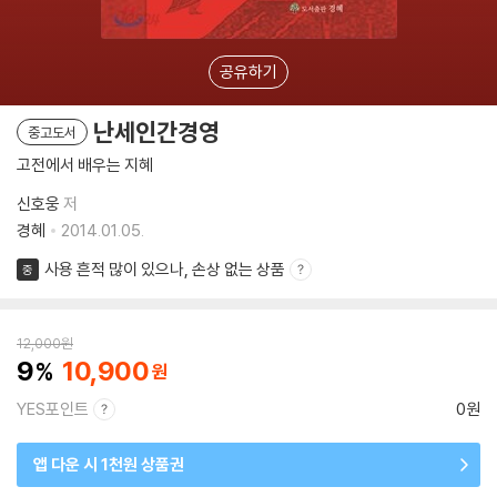
공유하기
난세인간경영
중고도서
고전에서 배우는 지혜
신호웅
저
경혜
2014.01.05.
사용 흔적 많이 있으나, 손상 없는 상품
중
12,000
원
9
10,900
YES포인트
0원
앱 다운 시 1천원 상품권