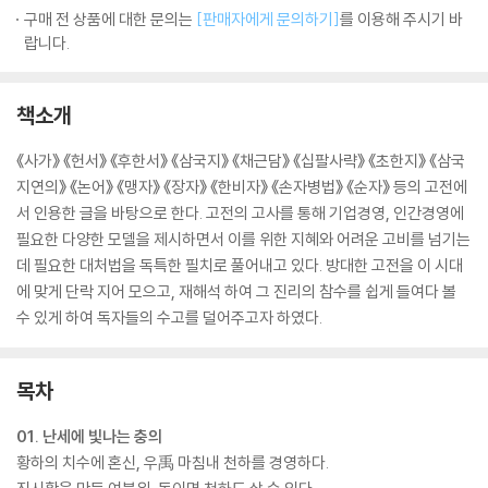
구매 전 상품에 대한 문의는
[판매자에게 문의하기]
를 이용해 주시기 바
랍니다.
책소개
《사가》 《헌서》 《후한서》 《삼국지》 《채근담》 《십팔사략》 《초한지》 《삼국
지연의》 《논어》 《맹자》 《장자》 《한비자》 《손자병법》 《순자》 등의 고전에
서 인용한 글을 바탕으로 한다. 고전의 고사를 통해 기업경영, 인간경영에
필요한 다양한 모델을 제시하면서 이를 위한 지혜와 어려운 고비를 넘기는
데 필요한 대처법을 독특한 필치로 풀어내고 있다. 방대한 고전을 이 시대
에 맞게 단락 지어 모으고, 재해석 하여 그 진리의 참수를 쉽게 들여다 볼
수 있게 하여 독자들의 수고를 덜어주고자 하였다.
목차
01. 난세에 빛나는 충의
황하의 치수에 혼신, 우禹 마침내 천하를 경영하다.