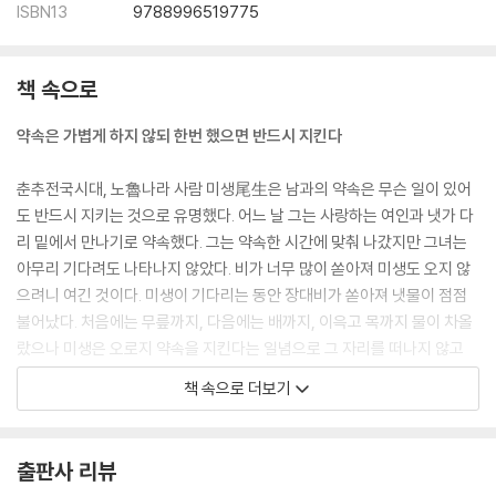
ISBN13
9788996519775
한 줄기 미풍으로도 우주의 변화를 감지한다
리더라면 고독을 두려워해서는 안 된다
끊임없이 노력하면 무슨 일이라도 이룬다
책 속으로
04. 인간경영의 지혜와 왕도
약속은 가볍게 하지 않되 한번 했으면 반드시 지킨다
- 사람을 어떻게 경영할 것인가
멀리 내다보는 안목을 기른다
춘추전국시대, 노魯나라 사람 미생尾生은 남과의 약속은 무슨 일이 있어
눈과 귀가 미혹에 빠지면 패가망신한다
도 반드시 지키는 것으로 유명했다. 어느 날 그는 사랑하는 여인과 냇가 다
조무래기와는 더불어 일할 수 없다
리 밑에서 만나기로 약속했다. 그는 약속한 시간에 맞춰 나갔지만 그녀는
천 리를 내다보는 안목을 키운다
아무리 기다려도 나타나지 않았다. 비가 너무 많이 쏟아져 미생도 오지 않
늘 스스로 반성하는 마음을 기른다
으려니 여긴 것이다. 미생이 기다리는 동안 장대비가 쏟아져 냇물이 점점
백 번 듣는 것보다 한 번 보는 것이 낫다
불어났다. 처음에는 무릎까지, 다음에는 배까지, 이윽고 목까지 물이 차올
저마다 지닌 다른 재능을 십분 활용한다
랐으나 미생은 오로지 약속을 지킨다는 일념으로 그 자리를 떠나지 않고
남의 단점을 비판하기 전에 장점을 찾아 격려한다
있다가 그만 교각을 끌어안은 채 물에 빠져 죽고 말았다(미생지신尾生之
책 속으로 더보기
가난이 청빈이 아닌 것처럼 부유가 부도덕은 아니다
信).
해마다 피는 꽃은 같아도 그것을 보는 사람은 다르다
내게 밭 2경이 있었다면 어찌 6국의 재상이 되었겠는가
명대의 소설가 풍몽룡馮夢龍이 엮은 단편소설집 《유세명언喩世明言》
출판사 리뷰
죽기를 각오하면 살고 요행히 살기를 바라면 죽는다
에는 좀더 섬뜩한 고사가 등장한다. 과거에 응시하러 가던 범거경范巨卿