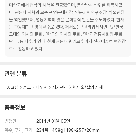
인내야말로 모든 일처리의 바탕이다
대학교에서 법학과 사학을 전공했으며, 문학박사 학위를 취득하였
다. 관동대 사학과 교수로 인문대학장, 인문과학연구소장, 박물관장
03. 인재 발탁과 기용의 지혜
을 역임했으며, 영동지역의 많은 문화유적 발굴을 주도하였다. 현재
- 인재를 어떻게 알아보고 키울 것인가
는 관동대학교 명예교수로 있다. 저서로는 『고려법제사연구』 『한국
유비, 삼고초려로 천재 공명을 발탁하다
고대의 역사와 문화』 『한국의 역사와 문화』 『한국 전통사회의 문화
사심을 버리고 자기보다 더 뛰어난 인재를 발탁한다
탐구』 등 다수가 있다. 현재 관동대 명예교수이자 신씨대종보 편집장
자기 장점에 다른 사람의 장점을 접목한다
으로 활동하고 있다.
노인의 경륜과 지혜를 활용한다
조조, 남의 버림을 받기 전에 내가 먼저 버린다
파랑은 쪽에서 나왔으나 쪽보다 더 푸르다
관련 분류
큰일에는 말이 많으므로 그 결정에는 외로움이 따른다
닭 부리가 될지언정 쇠꼬리는 되지 않는다
중고샵
중고 국내도서
자기관리
처세술/삶의 자세
연작이 어찌 홍곡의 뜻을 알 것인가
리더의 최고 덕목은 인덕과 인격에 있다
물이 너무 맑으면 고기가 놀지 못 한다
품목정보
선비는 자기를 알아주는 사람을 위해 죽는다
천시는 지리만 못하고, 지리는 인화만 못하다
발행일
2014년 01월 05일
사사로운 명리를 버리고 대의를 앞세운다
쪽수, 무게, 크기
234쪽 | 458g | 188*257*20mm
법을 집행하는 데 지위고하에 차별을 두지 않는다