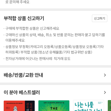
접근할 수 있도록 눈높이를 조절하여, 누구나 난해한 고전을 가까이 할 수
로 문의해 주세요.
부정한 짓은 반드시 패가망신으로 돌아온다
사회는 너무도 많이 변해가고 있다. 비록 융통성과는 담을 쌓았더라도 약
있도록 함으로써 지혜의 문을 열어주고자 하는 것이다.
때론 기다리는 것도 최상의 전략이다
속을 목숨보다 소중히 여긴 옛 이야기들은 우리에게 감동과 교훈을 준다.
이 책은 그야말로 고전의 고사와 연관시켜 기업경영, 인간경영에 필요한
나아감과 물러남을 조롭게 운용한다
현실에서는 신의信義가 헌신짝 취급을 당하기 있기 때문이다. 신의를 최
부적합 상품 신고하기
다양한 모델을 제시하면서 이를 위한 지혜와 어려운 고비를 넘기는데 필요
신고하기
멀리 있는 물로는 발등의 불을 끄지 못한다
고의 덕목으로 치던 유교적 전통사회의 가치관은 뿌리째 흔들리고, 눈앞의
한 대처법을 독특한 필치로 풀어내고 있다. 방대한 고전을 이 시대에 맞게
무모한 만용과 진정한 용기는 구분할 줄 알아야 한다
이해관계 때문에 약속을 헌신짝처럼 저버리는 일이 비일비재하다. 약속은
구매에 부적합한 상품은 신고해주세요.
단락 지어 모으고, 재해석 하여 그 진리의 참수를 쉽게 들여다 볼 수 있게
약속은 가볍게 하지 않되 한번 했으면 반드시 지킨다
법이다. 법이 지켜져야 국가와 사회가 건강해지듯이 비록 불리한 약속이라
구매하신 상품의 상태, 배송, 취소 및 반품 문의는 판매자 묻고 답하기를
하여 독자들의 수고를 덜어주고 있는 것이다.
도 지켜야 한다. 도산島山 안창호安昌浩 선생이 한 어린이와 공원에서 만
이용해주세요.
이 책에 인용된 고전은 《사가》 《헌서》 《후한서》 《삼국지》 《채근담》 《십팔
나기로 한 약속을 지키기 위해 위험을 무릅쓰고 약속 장소로 갔다가 일경
상품정보 부정확(카테고리 오등록/상품오등록/상품정보 오등록/기타
사략》 《초한지》 《삼국지연의》 《논어》 《맹자》 《장자》 《한비자》 《손자병
日警에게 붙잡힌 이야기는 이제 전설이 되어버렸다.
허위등록) 부적합 상품(청소년 유해물품/기타 법규위반 상품)
법》 《순자》 등이다. 저자는 이들 고전 가운데서도 특히 《삼국지연의》와 관
전자상거래에 어긋나는 판매사례: 직거래 유도
련된 모든 지역을 답사하면서 보고 느낀 감정을 토대로 각 영웅들의 삶의
20년의 세월을 뛰어넘어 ‘약속’을 지킨 훈훈한 일화가 하나 있다.
모습을 생생하게 재연해 냈다. 공명의 사당인 무후사, 두보 초당, 익주의 비
우리나라 유수의 건설회사 H건설은 30여 년 전에 태국에서 고속도로를
옥한 광야도 답사하면서 현지인들의 설명과 해설 등을 참고하면서 예전의
배송/반품/교환 안내
건설하고 있었다. 현장에서 십장으로 일하던 A는, 웬만한 직원 열 사람 몫
고사들을 재해석하면서 이 책의 중심글로 삼고 있다. 그리고 이러한 생동
을 해낼 만큼 억척이었다. A는 작업 지시에 반발하는 현지인(태국인)들과
적인 필치를 통해 이미 참교육의 진로를 벗어나 버린 교육의 현실 속에서
실랑이를 벌이다가 그들로부터 총격을 받았다. 가슴에 무려 여섯 발의 총
우리가 놓치고 지나쳐 버린 《삶의 지혜》를, 이 책은 다시 붙잡아다가 우리
이 분야 베스트셀러
탄을 맞은 그는 중태에 빠져 병원 중환자실에 입원했다. 사원들은 교대로
에게 되돌려주고 있는 것이다.
수혈을 하고 밤에는 병원으로 달려가 병상을 지켰다. 하지만 그는 나날이
저자는 진정한 인생 공부란 경험을 쌓고 마음을 닦는 것이라고 하고 있다.
기력이 떨어졌다. 그렇게 한 달이 지날 즈음, 그는 죽음을 앞두고 현장 책임
그러기 위해서는 고전을 통해 인류역사에 영향을 끼친 인물을 자기화 시키