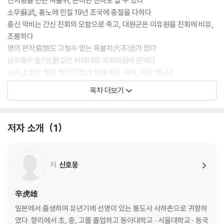
진시황을 만든 여불위, 돈이면 천하도 살 수 있다
소무蘇武, 흉노에 인질 19년 조국에 충절을 다하다
충신 악비는 간신 진회의 모함으로 죽고, 대원군은 이유원을 진회에 비유,
조롱하다
명의 편작扁鵲도 고칠수 없는 육불치六不治가 있다
남우충수濫?充數같은 비례대표 국회의원이 문제다
상사上士는 뒷전 하사下士가 판을 치는 세태, 이건 아니다
목차 더보기
02. 위기에 대처하는 지혜
- 위기는 어떻게 기회가 되는가
고난은 모든 위대함의 어머니다
저자 소개
1
세상살이의 짜릿함은 와신상담에 있다
가장 잘 이기는 자는 싸우지 않는다
정도야말로 위기를 이기는 가장 확실한 무기다
저
신호웅
근본을 다스리지 않고서는 백약이 무효하다
문인은 협객과 일맥상통하는 면이 있다
개미구멍이라고 방치했다가는 둑이 무너진다
辛虎雄
죽기를 각오한 마음에 사는 길이 있다
일본에서 출생하여 유년기에 선영이 있는 통도사 사하촌으로 귀향하
불운을 탓하지 않고 시련을 밑거름 삼아 절창을 이루다
였다. 향리에서 초, 중, 고를 졸업하고 동아대학교 · 서울대학교 · 동국