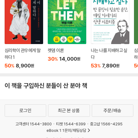
자 L에게 부탁을 남겼다.
고, 또한 그들로부터 얻은 간접 경험을 자신의 지혜로 승화시켜 한 차원 높
“당신은 유능해서 틀림없이 장차 이 회사 책임자가 될 겁니다. 그때 내 가
은 삶을 구가해야 한다고 저자는 이 책 속에서 외치고 있는 것이다.
족이 찾아가거든 모른다 하지 마시고 딱 한 번만 도와주시오.”
“그때 제가 어디서 무슨 일을 하고 있을지 모르겠지만 제 힘이 닿는 일이라
면 무엇이든 돕겠습니다. 약속합니다. 그러니 마음 놓으시고 어서 기운을
차리셔야지요.”
이 약속의 말을 들은 A는 곧 세상을 떠나고 말았다. 그 부탁이 유언이 되고
심리학이 관우에게 말
렛뎀 이론
나는 나를 지배하고 싶
심
만 셈이다.
하다 1
다
하
30
14,000
%
원
그로부터 20여 년이 지난 어느 날, 그 건설회사 사장이 된 L에게 어떤 부인
50
8,900
53
7,890
5
%
%
원
원
으로부터 전화가 걸려왔다.
“옛날 태국에서 사장님과 함께 일했던 A의 아내입니다. 사장님께서 기억
하시면 찾아뵙고, 기억하지 못하신다면 찾아뵙지 않겠습니다.”
이 책을 구입하신 분들이 산 분야 책
L은 즉시 그 부인을 불러 만났다. 부인은 오래 되어 색이 바라고 귀퉁이가
파삭거리는 남편의 편지 한 장을 꺼내보였다.
“나는 어쩌면 살아서 돌아갈 수 없을지 모르겠소. 여기서 현장 책임자 L을
로그인
최근 본 상품
주문/배송
알게 되었는데, 그는 능력이 있고 좋은 사람이라서 내 죽은 뒤를 부탁해 놓
았소. 내가 죽고 나서 집에 당신 혼자 정 감당하기 어려운 일이 생기거든 딱
고객센터 1544-3800
티켓 1544-6399
중고샵 1566-4295
한 번만 그를 찾아가 부탁하시오.”
eBook 1:1문의/채팅상담
L은 20여 년 전 A가 비지땀을 흘리며 현장을 누비던 모습을 떠올렸다. 불