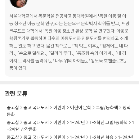
서울대학교에서 독문학을 전공하고 동대학원에서 「독일 아동 및 아
동 청소년 아동 문학 연구」라는 논문으로 문학박사 학위를 받고, 프랑
크루프트 대학에서 '독일 아동 청소년 환상 문학’을 연구했다. 아동문
학평론가로 활동하며 다수의 아동도서와 인문도서를 번역하고 소개
하는 일도 하고 있다. 옮긴 책으로는 『책 먹는 여우』, 『휠체어는 내 다
리』, 『손으로 말해요』, 『달려라 루디』, 『통조림 속의 아가씨』, 『내 강
아지 트릭시를 돌려줘!』, 『나무 위의 아이들』, 『왕도둑 호첸플로츠』
등이 있다.
관련 분류
중고샵
중고 국내도서
어린이
어린이 문학
그림/동화책
창작
동화
중고샵
중고 국내도서
어린이
1-2학년
1-2학년 그림/동화책
1
-2학년 창작동화
중고샵
중고 국내도서
어린이
1-2학년
1-2학년 학습
1-2학년