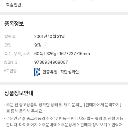
학습일반
품목정보
발행일
2001년 10월 31일
판형
양장
쪽수, 무게, 크기
60쪽 | 326g | 167*237*15mm
ISBN13
9788934908067
KC인증
인증유형 : 적합성확인
상품정보안내
주문 전 중고상품의 정확한 상태 및 재고 문의는 [판매자에게 문의하기]
를 통해 문의해 주세요.
주문완료 후 중고상품의 취소 및 반품은 판매자와 별도 협의 후 진행 가능
합니다. 마이페이지 > 주문내역 > 주문상세 > 판매자 정보보기 > 연락처