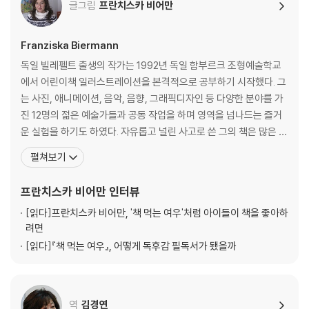
글그림
프란치스카 비어만
Franziska Biermann
독일 빌레펠트 출생의 작가는 1992년 독일 함부르크 조형예술학교
에서 어린이책 일러스트레이션을 본격적으로 공부하기 시작했다. 그
는 사진, 애니메이션, 음악, 음향, 그래픽디자인 등 다양한 분야를 가
진 12명의 젊은 예술가들과 공동 작업을 하며 영역을 넘나드는 즐거
운 실험을 하기도 하였다. 자유롭고 널린 사고로 쓴 그의 책은 많은 어
린이들에게 인기가 있다. 그녀가 출간한 ‘책 먹는 여우’는 최근 한국에
펼쳐보기
서 100쇄를 돌파했다. 지금까지 35만명 어린이 독자들이 이 책을 만
났다.『책먹는 여우』는 책을 너무 좋아하는 여우 아저씨가 벌이는 재
프란치스카 비어만
인터뷰
미있는 소동을 통하여 독서의 의미와 방법
[읽다]
프란치스카 비어만, '책 먹는 여우'처럼 아이들이 책을 좋아하
려면
[읽다]
『책 먹는 여우』, 어떻게 독후감 필독서가 됐을까
역
김경연