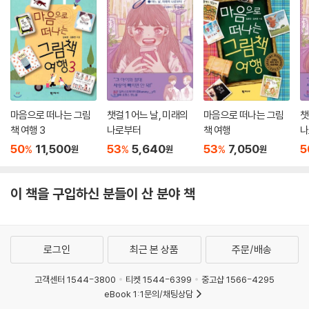
마음으로 떠나는 그림
챗걸 1 어느 날, 미래의
마음으로 떠나는 그림
챗
책 여행 3
나로부터
책 여행
나
50
11,500
53
5,640
53
7,050
5
%
%
%
원
원
원
이 책을 구입하신 분들이 산 분야 책
로그인
최근 본 상품
주문/배송
고객센터 1544-3800
티켓 1544-6399
중고샵 1566-4295
eBook 1:1문의/채팅상담