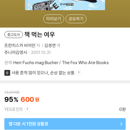
미리보기
공유하기
책 먹는 여우
중고도서
프란치스카 비어만
저
김경연
역
주니어김영사
2001.10.31.
원제
Herr Fuchs mag Bucher / The Fox Who Ate Books
사용 흔적 많이 있으나, 손상 없는 상품
중
13,000
원
95
600
YES포인트
0원
앱 다운 시 1천원 상품권