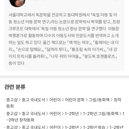
서울대학교에서 독문학을 전공하고 동대학원에서 「독일 아동 및 아
동 청소년 아동 문학 연구」라는 논문으로 문학박사 학위를 받고, 프랑
크루프트 대학에서 '독일 아동 청소년 환상 문학’을 연구했다. 아동문
학평론가로 활동하며 다수의 아동도서와 인문도서를 번역하고 소개
하는 일도 하고 있다. 옮긴 책으로는 『책 먹는 여우』, 『휠체어는 내 다
리』, 『손으로 말해요』, 『달려라 루디』, 『통조림 속의 아가씨』, 『내 강
아지 트릭시를 돌려줘!』, 『나무 위의 아이들』, 『왕도둑 호첸플로츠』
등이 있다.
관련 분류
중고샵
중고 국내도서
어린이
어린이 문학
그림/동화책
창작
동화
중고샵
중고 국내도서
어린이
1-2학년
1-2학년 그림/동화책
1
-2학년 창작동화
중고샵
중고 국내도서
어린이
1-2학년
1-2학년 학습
1-2학년