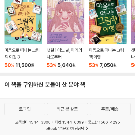
마음으로 떠나는 그림
챗걸 1 어느 날, 미래의
마음으로 떠나는 그림
챗
책 여행 3
나로부터
책 여행
나
50
11,500
53
5,640
53
7,050
5
%
%
%
원
원
원
이 책을 구입하신 분들이 산 분야 책
로그인
최근 본 상품
주문/배송
고객센터 1544-3800
티켓 1544-6399
중고샵 1566-4295
eBook 1:1문의/채팅상담