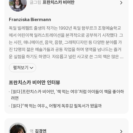
글그림
프란치스카 비어만
Franziska Biermann
독일 빌레펠트 출생의 작가는 1992년 독일 함부르크 조형예술학교
에서 어린이책 일러스트레이션을 본격적으로 공부하기 시작했다. 그
는 사진, 애니메이션, 음악, 음향, 그래픽디자인 등 다양한 분야를 가
진 12명의 젊은 예술가들과 공동 작업을 하며 영역을 넘나드는 즐거
운 실험을 하기도 하였다. 자유롭고 널린 사고로 쓴 그의 책은 많은 어
린이들에게 인기가 있다. 그녀가 출간한 ‘책 먹는 여우’는 최근 한국에
펼쳐보기
서 100쇄를 돌파했다. 지금까지 35만명 어린이 독자들이 이 책을 만
났다.『책먹는 여우』는 책을 너무 좋아하는 여우 아저씨가 벌이는 재
프란치스카 비어만
인터뷰
미있는 소동을 통하여 독서의 의미와 방법
[읽다]
프란치스카 비어만, '책 먹는 여우'처럼 아이들이 책을 좋아하
려면
[읽다]
『책 먹는 여우』, 어떻게 독후감 필독서가 됐을까
역
김경연