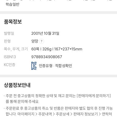
학습일반
품목정보
발행일
2001년 10월 31일
판형
양장
쪽수, 무게, 크기
60쪽 | 326g | 167*237*15mm
ISBN13
9788934908067
KC인증
인증유형 : 적합성확인
상품정보안내
주문 전 중고상품의 정확한 상태 및 재고 문의는 [판매자에게 문의하기]
를 통해 문의해 주세요.
주문완료 후 중고상품의 취소 및 반품은 판매자와 별도 협의 후 진행 가능
합니다. 마이페이지 > 주문내역 > 주문상세 > 판매자 정보보기 > 연락처