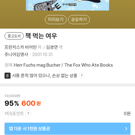
미리보기
공유하기
책 먹는 여우
중고도서
프란치스카 비어만
저
김경연
역
주니어김영사
2001.10.31.
원제
Herr Fuchs mag Bucher / The Fox Who Ate Books
사용 흔적 많이 있으나, 손상 없는 상품
중
13,000
원
95
600
YES포인트
0원
앱 다운 시 1천원 상품권