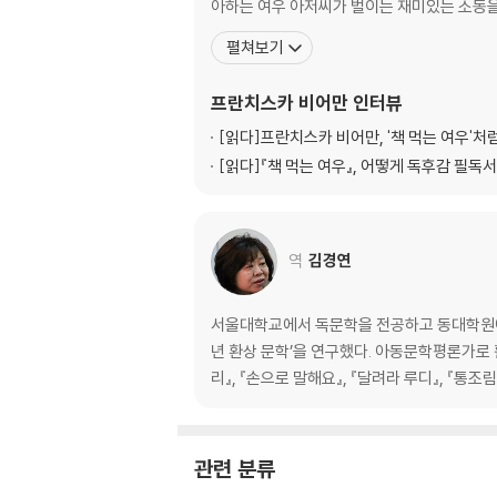
아하는 여우 아저씨가 벌이는 재미있는 소동을
펼쳐보기
프란치스카 비어만
인터뷰
[읽다]
프란치스카 비어만, '책 먹는 여우'
[읽다]
『책 먹는 여우』, 어떻게 독후감 필독
역
김경연
서울대학교에서 독문학을 전공하고 동대학원에서
년 환상 문학’을 연구했다. 아동문학평론가로 
리』, 『손으로 말해요』, 『달려라 루디』, 『통조
관련 분류