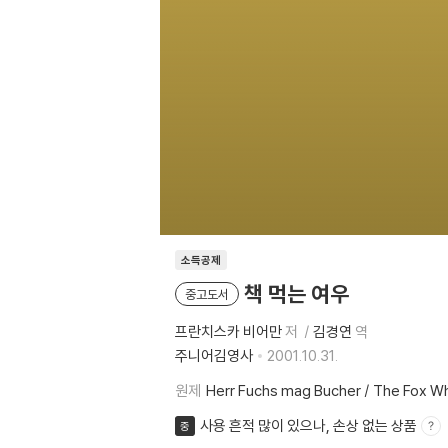
소득공제
책 먹는 여우
중고도서
프란치스카 비어만
저
김경연
역
주니어김영사
2001.10.31.
원제
Herr Fuchs mag Bucher / The Fox W
사용 흔적 많이 있으나, 손상 없는 상품
중