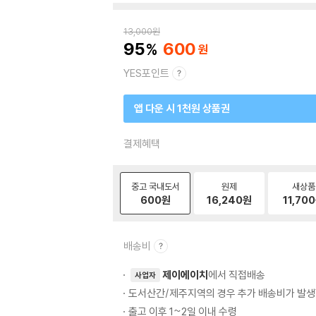
13,000
원
95
600
YES포인트
앱 다운 시 1천원 상품권
결제혜택
중고 국내도서
원제
새상품
600
원
16,240
원
11,700
배송비
제이에이치
에서 직접배송
사업자
도서산간/제주지역의 경우 추가 배송비가 발생
출고 이후 1~2일 이내 수령