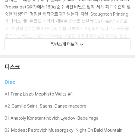
Pressings(QRP)에서 180g 순수 버진 비닐로 압착. 세계 최고 수준의 정
숙한 재생면과 정밀한 제작으로 평가받는다. 자켓: Stoughton Printing
의 디럭스 게이트폴드 패키지. 레트로 감성을 살린 “FDS Finish” 사양으
로, 각 면의 끝부분에 30초간의 무음 그루브가 포함되어 있다. “데모용 음
반으로 손색없는 사운드 스펙터클. 폭넓은 다이내믹과 깊은 무대감, 맑은
현악의 질감이 압도적이다.” - Michael Fremer, Analog Planet (Musi
음반소개 더보기
c 11/11, Sound 11/11) “심장이 약한 사람은 조심해야 할 수준의 긴장감.”
- Paul Festa, Salon “리스트의 진지함부터 뒤카의 익살까지, 오우에는
천부적인 쇼맨십으로 오케스트라를 완벽히 이끈다.” - David Denton, T
디스크
he Yorkshire Post -180g 버진 비닐 -45rpm 더블 LP -Half-Speed
Mastered -Pressed at Quality Record Pressings (QRP) -Stou
Disc
ghton Printing 디럭스 게이트폴드 자켓
A1
Franz Liszt: Mephisto Waltz #1
LP 구매시 참고 사항 안내드립니다.
A2
Camille Saint-Saens: Danse macabre
※ 재킷/구성품/포장 상태
B1
Anatoly Konstantinovich Lyadov: Baba Yaga
1) 제작/배송 과정에 따라 경미한 재킷 주름, 모서리 눌림, 갈라짐이 발생
할 수 있으며 속지(이너 슬리브)는 디스크와의 접촉으로 인해 갈라질 수
B2
Modest Petrovich Mussorgsky: Night On Bald Mountain