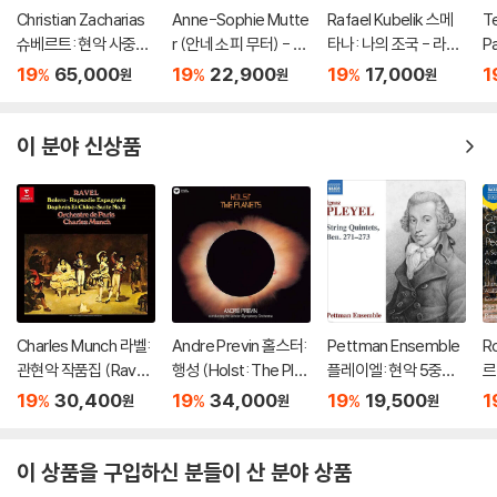
Christian Zacharias
Anne-Sophie Mutte
Rafael Kubelik 스메
Te
슈베르트: 현악 사중주
r (안네 소피 무터) - Ea
타나: 나의 조국 - 라파
Pa
전곡 외 (Schubert: C
st Meets West
엘 쿠벨릭 (Smetana:
a
19
65,000
19
22,900
19
17,000
1
%
%
%
원
원
원
omplete String Quar
Ma Vlast)
올
tets, Trout Quintet
스
& String Trios)
쿠
이 분야 신상품
Charles Munch 라벨:
Andre Previn 홀스터:
Pettman Ensemble
R
관현악 작품집 (Ravel:
행성 (Holst: The Plan
플레이엘: 현악 5중주
르
Bolero) [UHQCD]
ets) [UHQCD]
작품집 (Pleyel: String
현
19
30,400
19
34,000
19
19,500
1
%
%
%
원
원
원
Quintets, Ben.271-2
i:
73)
이 상품을 구입하신 분들이 산 분야 상품