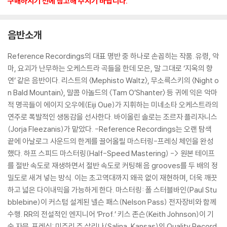
구매하시기 전에 참고해 주시기 바랍니다.
음반소개
Reference Recordings의 대표 명반 중 하나로 손꼽히는 작품. 유령, 악
마, 요괴가 난무하는 오케스트라 곡들을 한데 모은, 말 그대로 ‘지옥의 향
연’ 같은 음반이다. 리스트의 〈Mephisto Waltz〉, 무소륵스키의 〈Night o
n Bald Mountain〉, 말콤 아놀드의 〈Tam O’Shanter〉 등 귀에 익은 악마
적 명곡들이 에이지 오우에(Eiji Oue)가 지휘하는 미네소타 오케스트라의
연주로 폭발적인 생동감을 선사한다. 바이올린 솔로는 조르자 플리자니스
(Jorja Fleezanis)가 맡았다. -Reference Recordings는 오랜 탐색
끝에 아날로그 사운드의 한계를 끌어올릴 마스터링-프레싱 체인을 완성
했다. 하프 스피드 마스터링(Half-Speed Mastering) -> 원본 테이프
를 절반 속도로 재생하면서 절반 속도로 커팅해 음 grooves를 두 배의 정
밀도로 새겨 넣는 방식. 이는 초고역대까지 왜곡 없이 재현하며, 더욱 깨끗
하고 넓은 다이내믹을 가능하게 한다. 마스터링: 폴 스터블바인(Paul Stu
bblebine)이 커스텀 설계된 넬슨 패스(Nelson Pass) 전자장비와 함께
수행. RR의 전설적인 엔지니어 ‘Prof.’ 키스 존슨(Keith Johnson)이 기
술 자문. 프레싱: 미주리 주 살리나(Salina, Kansas)의 Quality Record