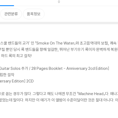
0
관련분류
품목정보
모든 스쿨 밴드들의 교가' 인 「Smoke On The Water」와 초고음역대의 보컬,
세만 부릴 뿐인 당시 록 밴드들을 향해 일갈한, 뛰어난 부기우기 록이자 완벽하게 복원된
진된 하드 록의 최고 걸작!
uitar Solos 추가 / 28 Pages Booklet - Anniversary 2cd Edition]
확립한 걸작
ersary Edition] 2CD
꼽는 경우가 많다. 그렇다고 해도 나에겐 무조건 『Machine Head』다. 왜냐
었는데 말이다. 하지만 이 얘기가 이 앨범이 수준미달이란 것은 절대 아니다. 아직까