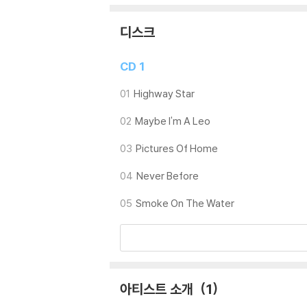
디스크
CD 1
01
Highway Star
02
Maybe I'm A Leo
03
Pictures Of Home
04
Never Before
05
Smoke On The Water
아티스트 소개
1