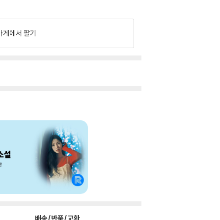
가게에서 팔기
배송/반품/교환