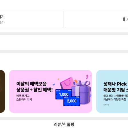
팔기
내 
불가
리뷰/한줄평