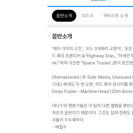
음반소개
디스크
아티스트 소개
음반소개
'에어 기타의 고전', '코드 3개짜리 교향악', '
드 록의 프론티어 송「Highway Star」, "허
nk)"라며 극찬한 「Space Truckin'」등이 포
[Remastered / B-Side. Mixes, Unissued G
기네스북에도 두 번 오른, 하드 록의 양식미를 
Deep Purple - Machine Head [25th Anniv
대다수의 평론가들은 이 팀의 다른 앨범을 명반으로 
최초의 음반이기 때문이다. 그것도 집에 전축도 없
곡들이 수두룩하다.
- 배철수