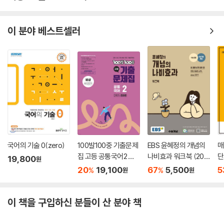
이 분야 베스트셀러
국어의 기술 0(zero)
100발100중 기출문제
EBS 윤혜정의 개념의
매
집 고등 공통국어2 비
나비효과 워크북 (202
단
19,800
원
상 박영민 (2026년용)
5년용)
과
20
19,100
67
5,500
5
%
%
원
원
5
이 책을 구입하신 분들이 산 분야 책