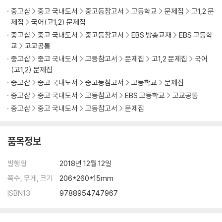
5. 고전 수필
중고샵
중고 국내도서
중고등참고서
고등학교
문제집
고1,2 문
실전 문제 01
제집
국어(고1,2) 문제집
실전 문제 02
중고샵
중고 국내도서
중고등참고서
EBS 방송교재
EBS 고등학
교
고교공통
III. 조선 시대의 문학
중고샵
중고 국내도서
고등참고서
문제집
고1,2 문제집
국어
★ 조선 시대의 문학사
(고1,2) 문제집
1. 악장과 언해, 한시
중고샵
중고 국내도서
중고등참고서
고등학교
문제집
2. 시조
중고샵
중고 국내도서
고등참고서
EBS 고등학교
고교공통
3. 가사
중고샵
중고 국내도서
고등참고서
문제집
4. 잡가와 민요, 무가
5. 한문 소설
6. 국문 소설
품목정보
7. 판소리
8. 고전 수필
발행일
2018년 12월 12일
9. 민속극과 가면극
쪽수, 무게, 크기
206*260*15mm
실전 문제 01
ISBN13
9788954747967
실전 문제 02
실전 문제 03
실전 문제 04