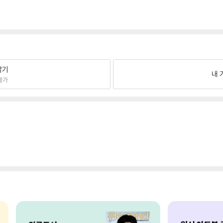
팔기
내 
불가