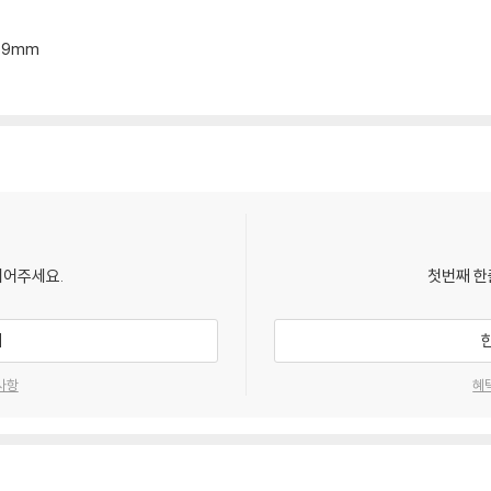
*19mm
되어주세요.
첫번째 한
기
사항
혜