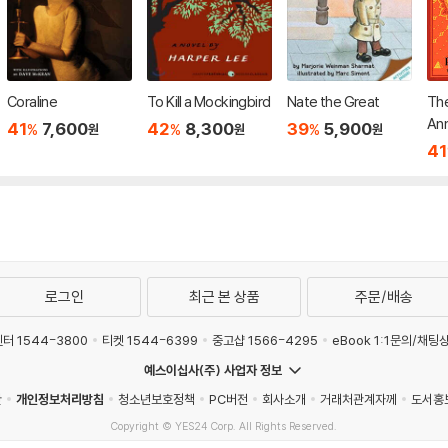
Coraline
To Kill a Mockingbird
Nate the Great
The
Ann
41
7,600
42
8,300
39
5,900
%
%
%
원
원
원
41
로그인
최근 본 상품
주문/배송
터 1544-3800
티켓 1544-6399
중고샵 1566-4295
eBook 1:1문의/채팅
예스이십사(주) 사업자 정보
관
개인정보처리방침
청소년보호정책
PC버전
회사소개
거래처관계자께
도서홍
Copyright © YES24 Corp. All Rights Reserved.