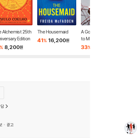
 Alchemist 25th
The Housemaid
A Good Girl's Guide
iversary Edition
to Murder
41
16,200
%
원
8,200
33
11,000
%
%
원
원
상담
보
광고