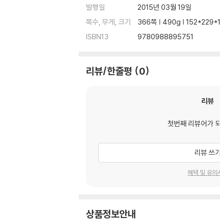
발행일
2015년 03월 19일
쪽수, 무게, 크기
366쪽 | 490g | 152*229
ISBN13
9780988895751
리뷰/한줄평
0
리뷰
첫번째 리뷰어가 
리뷰 쓰
혜택 및 유의
상품정보안내