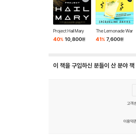
Project Hail Mary
The Lemonade War
40
10,800
41
7,600
%
%
원
원
이 책을 구입하신 분들이 산 분야 책
고객센
이용약
MATOM1