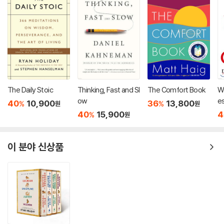
The Daily Stoic
Thinking, Fast and Sl
The Comfort Book
W
ow
e
40
10,900
36
13,800
%
%
원
원
40
15,900
4
%
원
이 분야 신상품