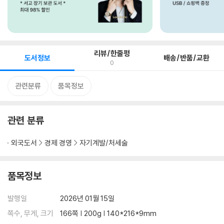
리뷰/한줄평
도서정보
배송/반품/교환
0
관련분류
품목정보
관련 분류
외국도서
경제 경영
자기계발/처세술
품목정보
발행일
2026년 01월 15일
쪽수, 무게, 크기
166쪽 | 200g | 140*216*9mm