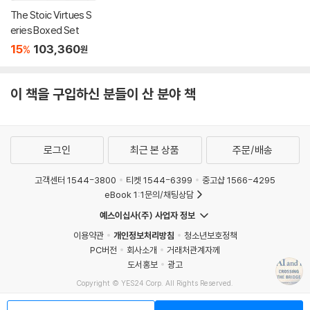
The Stoic Virtues S
eries Boxed Set
15
103,360
%
원
이 책을 구입하신 분들이 산 분야 책
로그인
최근 본 상품
주문/배송
고객센터 1544-3800
티켓 1544-6399
중고샵 1566-4295
eBook 1:1문의/채팅상담
예스이십사(주) 사업자 정보
이용약관
개인정보처리방침
청소년보호정책
PC버전
회사소개
거래처관계자께
도서홍보
광고
Copyright © YES24 Corp. All Rights Reserved.
MATOM10