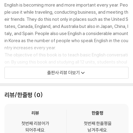
English is becoming more and more important every year. Peo
ple use it while traveling, conducting business, and meeting th
eir friends. They do this not only in places such as the United S
tates, Canada, England, and Australia but also in Japan, China, I
taly, and Spain. People also use English a considerable amount
in Korea as the number of people who speak English in the cou
ntry increases every year.
The objective of this book is to teach basic English conversati
on. By using this book and studying all 12 units, students shoul
d be able to reach this goal. They should also be able to carry
출판사 리뷰 더보기
on basic English conversations about a wide variety of topics.
Each chapter focuses on different elements of grammar that
are important to students of the English language. In addition,
리뷰/한줄평
0
each chapter focuses on different topics. These topics are b
oth important and interesting. Among them are locations, heal
th, looks, and clothes. Students will discover that when they u
리뷰
한줄평
se English in their daily lives, they will often use the very langu
첫번째 리뷰어가
첫번째 한줄평을
age and grammar that is covered in this book.
되어주세요.
남겨주세요.