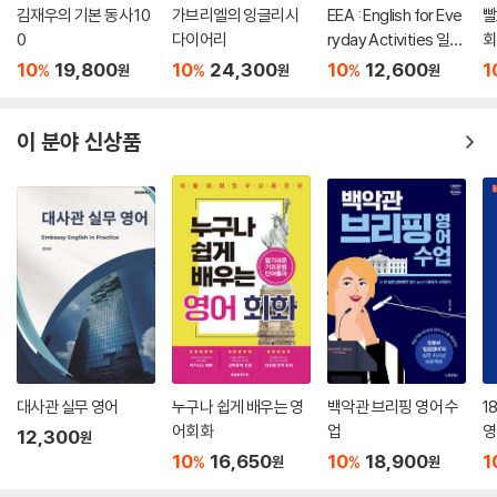
김재우의 기본 동사 10
가브리엘의 잉글리시
EEA : English for Eve
빨
0
다이어리
ryday Activities 일상
회
표현 낭독편
10
19,800
10
24,300
10
12,600
1
%
%
%
원
원
원
이 분야 신상품
대사관 실무 영어
누구나 쉽게 배우는 영
백악관 브리핑 영어 수
1
어회화
업
영
12,300
원
10
16,650
10
18,900
1
%
%
원
원