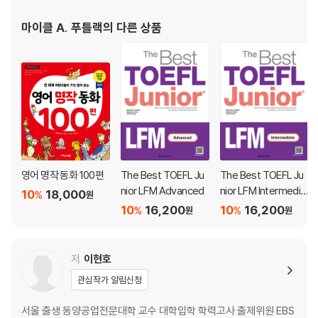
마이클 A. 푸틀랙
의 다른 상품
영어 명작 동화 100편
The Best TOEFL Ju
The Best TOEFL Ju
nior LFM Advanced
nior LFM Intermedia
10
18,000
%
원
te
10
16,200
10
16,200
%
%
원
원
저
이현호
관심작가 알림신청
서울 출생 동양공업전문대학 교수 대학입학 학력고사 출제위원 EBS