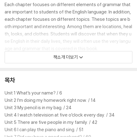
Each chapter focuses on different elements of grammar that
are important to students of the English language. In addition,
each chapter focuses on different topics. These topics are b
oth important and interesting. Among them are locations, heal
th, looks, and clothes. Students will discover that when they u
se English in their daily lives, they will often use the very langu
age and grammar that is covered in this book.
책소개 더보기
This book is intended to be used in a classroom setting. Howe
ver, it can also be used by those individuals who are intereste
d in learning English alone. While studying this book does not g
목차
uarantee fluency in English, it will provide readers with the basi
c fundamentals they need to get a solid basic knowledge of E
Unit 1 What’s your name? / 6
nglish. We wish students the best of luck as they pursue their
Unit 2 I’m doing my homework right now. / 14
studies of the English language.
Unit 3 My pencil is in my bag. / 24
Michael A. Putlack
Unit 4 I watch television at five o’clock every day. / 34
Hyonho Lee
Unit 5 There are five people in my family. / 42
Stephen Poirier
Unit 6 I can play the piano and sing. / 51
Unit 7 Did you have a good weekend? / 60