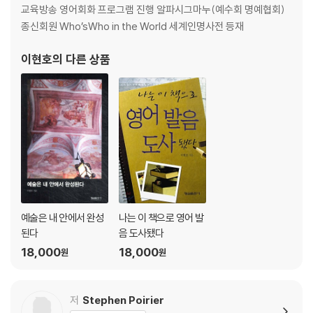
교육방송 영어회화 프로그램 진행 알파시그마누(예수회 명예협회)
종신회원 Who’sWho in the World 세계인명사전 등재
이현호
의 다른 상품
예술은 내 안에서 완성
나는 이 책으로 영어 발
된다
음 도사됐다
18,000
18,000
원
원
저
Stephen Poirier