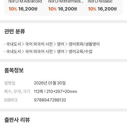
nior LFM Advanced
nior LFM Intermedia
nior LFM Basic
te
10
16,200
10
16,200
10
16,200
%
%
%
원
원
원
관련 분류
국내도서
국어 외국어 사전
영어
영어회화/생활영어
국내도서
국어 외국어 사전
영어
영어교육/수업
품목정보
발행일
2026년 01월 30일
쪽수, 무게, 크기
112쪽 | 210*297*20mm
ISBN13
9788947288132
출판사 리뷰