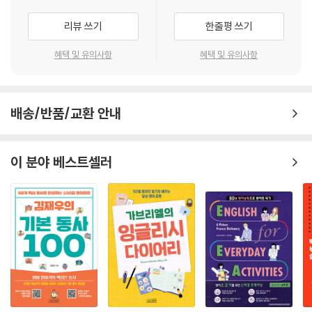
This book is intended to be used in a classroom setting. Howe
리뷰 쓰기
한줄평 쓰기
ver, it can also be used by those individuals who are intereste
d in learning English alone. While studying this book does not g
혜택 및 유의사항
혜택 및 유의사항
uarantee fluency in English, it will provide readers with the basi
c fundamentals they need to get a solid basic knowledge of E
nglish. We wish students the best of luck as they pursue their
배송/반품/교환 안내
studies of the English language.
Michael A. Putlack
Hyonho Lee
이 분야 베스트셀러
Stephen Poirier