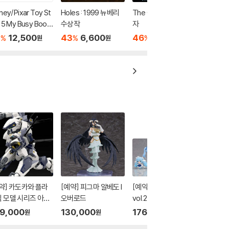
ney/Pixar Toy St
Holes : 1999 뉴베리
The Giver 기억 전달
 5 My Busy Book
수상작
자
7
12,500
43
6,600
46
7,000
%
%
%
원
원
원
약] 카도카와 플라
[예약] 피그마 알베도 l
[예약][클리어 포스터
 모델 시리즈 아바
오버로드
vol.2] 블라인드박스 시
트 스페셜 세트 l 풀
리즈 유키 미쿠 올스타
9,000
130,000
176,000
원
원
원
탈패닉
즈 컬렉션 vol.2 l 보컬