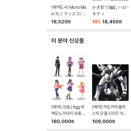
(예약도서) Mono Ma
かぎ針で編む ハロ-
x(モノマックス) 20
キティ
26年10月號
18,520
10
18,450
%
원
원
이 분야 신상품
[예약] CHILLfigg 바
[예약] 카도카와 플라
케모노가타리 (6종 세
스틱 모델 시리즈 아바
트)
레스트 l 풀메탈패닉
180,000
109,000
원
원