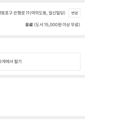
등포구 은행로 11(여의도동, 일신빌딩)
변경
유료
(도서 15,000원 이상 무료)
가게에서 팔기