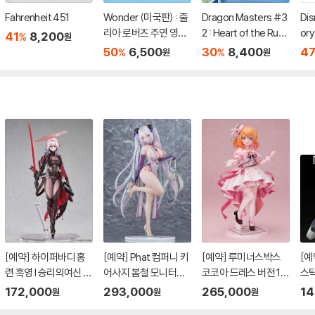
Fahrenheit 451
Wonder (미국판) : 줄
Dragon Masters #3
Dis
리아 로버츠 주연 영화
2 : Heart of the Ruby
ory
41
8,200
%
원
'원더' 원작 소설
Dragon (A Branches
s
50
6,500
30
8,400
4
%
%
원
원
Book)
[예약] 하이퍼바디 홍
[예약] Phat 컴퍼니 키
[예약] 루미너스박스
[예
련 흑영 l 승리의여신 니
어사지 봄철 모니터링
코코아 드레스 버전 1/
스틱
케
버전 1/6 l 벽람항로
7 l 주문은 토끼입니까
레스
172,000
293,000
265,000
14
원
원
원
메