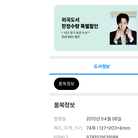
도서정보
품목정보
품목정보
발행일
2015년 04월 08일
쪽수, 무게, 크기
74쪽 | 127*203*4mm
ISBN13
9781511629188