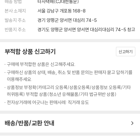
분명하다.
배송 방법
타사택배(CJ대한통운)
본사 소재지
서울 강남구 개포동 168-8
“나는 보다 나은 운명을 개척할 거야.” 운명에 맞선 자아 탐구의 모험
발송지 주소
경기 양평군 양서면 대심리 74-5
반품지 주소
경기도 양평군 양서면 양서면 대심리대심리 74-5 창고
1953년도에 발표하여 이듬해 전미 도서상을 거머쥔 「오기 마치의 모험」은
솔 벨로의 출세작이자 영원한 대표작이다. 솔 벨로 스스로도 “이것이 세 번
째 소설, 앞의 두 권은 버린 것이다. 내게는 애착이 가는 작품”이라고 말할
부적합 상품 신고하기
신고하기
정도로 이 작품에 대한 애정과 작업량은 상당했다. 주인공 오기 마치의 인
생 체험을 통해 인간 사회의 삶이 살아갈 만한 가치가 있는지 확인시켜 주
구매에 부적합한 상품은 신고해주세요.
는 새로운 인생관을 제시하려는 포부로 시작한 이 작품은 두 가지 주제, 즉
구매하신 상품의 상태, 배송, 취소 및 반품 문의는 판매자 묻고 답하기를
인간은 인간 자신이 결코 만들지 않은 이 세상에 태어나 방황해야만 한다
이용해주세요.
는 것, 그리고 감옥과도 같이 우리 주위를 둘러싼 존재의 벽을 뚫고 완전한
상품정보 부정확(카테고리 오등록/상품오등록/상품정보 오등록/기타
자유를 쟁취하려는 욕망 사이에 가로놓인 실존적 딜레마를 취급하고 있다.
허위등록) 부적합 상품(청소년 유해물품/기타 법규위반 상품)
전자상거래에 어긋나는 판매사례: 직거래 유도
소설은 ‘음울한 도시’ 시카고에서 자칭 철학자 오기 마치의 어린 시절로 시
작된다. 오기는 가난한 집안의 사생아로 태어났다. 그의 가족은 항상 남에
게 짓밟히는 어머니, 돈과 출세에 집착하는 형 사이먼, 지적장애아 동생 조
배송/반품/교환 안내
지, 그리고 하숙인임에도 그들 위에 군림하려는 로시 할머니로 이루어진
다. 이런 상황에서 오기는 일찍부터 경제적으로 자활의 길을 걷지 않으면