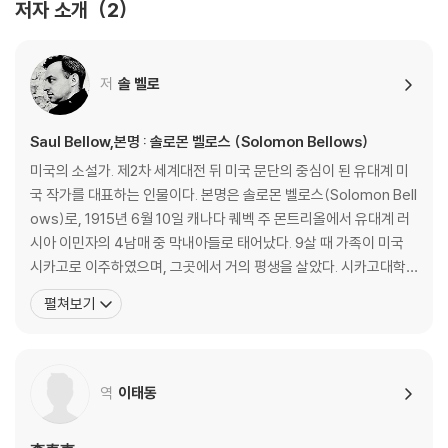
저자 소개
2
저
솔 벨로
Saul Bellow,본명 : 솔로몬 벨로스 (Solomon Bellows)
미국의 소설가. 제2차 세계대전 뒤 미국 문단의 중심이 된 유대계 미
국 작가를 대표하는 인물이다. 본명은 솔로몬 벨로스(Solomon Bell
ows)로, 1915년 6월 10일 캐나다 퀘벡 주 몬트리올에서 유대계 러
시아 이민자의 4남매 중 막내아들로 태어났다. 9살 때 가족이 미국
시카고로 이주하였으며, 그곳에서 거의 평생을 살았다. 시카고대학
교를 다녔고, 1937년에 노스웨스턴대학교를 졸업했다. 1962년부터
펼쳐보기
30년간 시카고대학교 교수로 재직했으며, 이외에도 미네소타·프린
스턴·뉴욕 대학교, 하버드대학, 시카고대학교 등 여러 곳에서 강의를
하면서 작품을 썼다. 몇몇 유명 대학교에
역
이태동