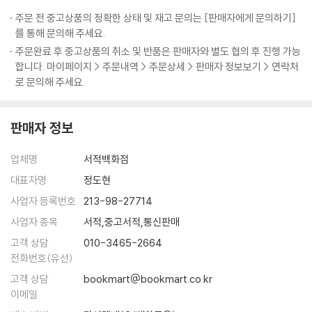
출간
주문 전 중고상품의 정확한 상태 및 재고 문의는 [판매자에게 문의하기]
를 통해 문의해 주세요.
20세기 가장 지성적인 작가 솔 벨로의 대표작 세 종이 펭귄클래식 코리아
주문완료 후 중고상품의 취소 및 반품은 판매자와 별도 협의 후 진행 가능
에서 출간되었다. 「오기 마치의 모험」, 「비의 왕 헨더슨」, 「허조그」가 바로
합니다. 마이페이지 > 주문내역 > 주문상세 > 판매자 정보보기 > 연락처
그것인데, 이들 작품은 순서대로 솔 벨로의 세 번째, 네 번째, 다섯 번째 장
로 문의해 주세요.
편소설이다. 윌리엄 포크너의 계승자이고(프레드릭 듀피), 새로운 신화를
창조해 내는 진실한 소설가이자 뛰어난 이야기꾼(알프레드 카진)이라고
판매자 정보
칭해지는 솔 벨로는, 그가 없이는 현대 미국문학을 논할 수 없다고 여겨질
정도로 중요한 작가다. 러시아 유대인으로서 미국에서 살면서 소외되고 가
업체명
서적백화점
난한 환경에서 자랐음에도 그의 문학은 특유의 입담과 재치, 쥬다이즘에서
연유된 긍정적인 인생관으로 웃음과 유머, 희망이 가득하다. 방대한 독서
대표자명
정도현
량에서 비롯된 해박함과 글쓰기에 대한 무서운 집념은 세 차례나 영예로운
사업자 등록번호
213-98-27714
전미 도서상을 거머쥐고 노벨문학상을 수상하는 바탕이 된다. 자서전적 사
사업자 종목
서적,중고서적,통신판매
실이 녹아들어 자칫 개인의 일기가 될 소지가 있는 그의 소설들은 소재가
고객 상담
010-3465-2664
주제가 되는 우를 범하지 않고 어느 시기, 어느 곳에서 읽어도 공감을 얻어
전화번호(유선)
내는 보편성을 획득한다. 바로 그것이 솔 벨로의 작품을 현대의 고전이라
고객 상담
bookmart@bookmart.co.kr
고 칭하는 이유일 것이다. 늦었지만 이런 작가의 대표작 세 편을 한꺼번에
이메일
만날 수 있다니 펭귄클래식 코리아가 오랫동안 정성 들여 준비한 선물임이