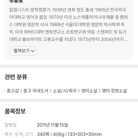
李泰東
칼럼니스트·문학평론가. 1939년 경북 청도 출생. 1965년 한국외국
어대학교 영어과 졸업. 1970년 미국 노스캐롤라이나대 채플 힐 캠퍼
스 대학원 영문학 석사. 1988년 서울대 대학원 영문학 박사학위 취
득. 미국 하버드대학 옌칭연구소 초빙연구원 역임. 스탠퍼드 및 듀크
대학교 플브라이트 교환교수를 지냈다. 1972년부터 2004년까지 서
강대학교 영문과 교수 및 문과대학장을 지냈으며, 현재 서강대 명예
펼쳐보기
교수로 있다. 1976년 『문학사상』에 평론 등단, 서울시문화상 문학부
문, 김환태평론상, 조연현문학상, 이종구수필문학상 등을 수상했다.
평론집 『부조리와 인간의식』, 『한국문
관련 분류
중고샵
중고 국내도서
소설/시/희곡
영미소설
영미 장편소설
품목정보
발행일
2011년 11월 15일
쪽수, 무게, 크기
340쪽 | 406g | 133*203*30mm