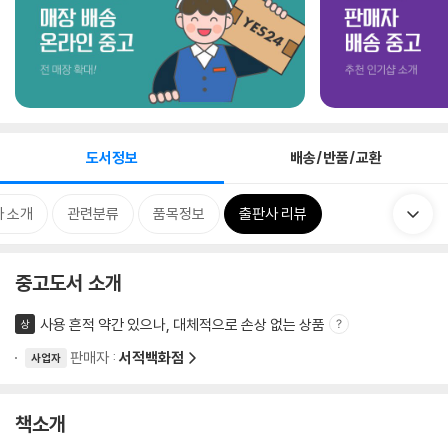
도서정보
배송/반품/교환
 소개
관련분류
품목정보
출판사 리뷰
중고도서 소개
사용 흔적 약간 있으나, 대체적으로 손상 없는 상품
상
판매자 :
서적백화점
사업자
책소개