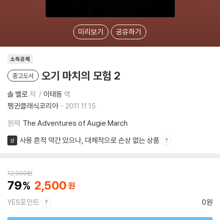
미리보기
공유하기
소득공제
오기 마치의 모험 2
중고도서
솔 벨로
저
이태동
역
펭귄클래식코리아
2011.11.15.
원제
The Adventures of Augie March
사용 흔적 약간 있으나, 대체적으로 손상 없는 상품
상
12,000
원
79
2,500
YES포인트
0원