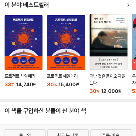
안 되었다. 생계를 유지하기 위해 도둑, 강도, 사기, 돈 많은 불구자의 몸종,
이 분야 베스트셀러
과대망상에 사로잡힌 백만장자 작가의 비서, 독수리 훈련사 등 기이한 직
업을 전전한다. 이런 과정에서 그는 사람을 끄는 특유의 남성적 매력과 순
응적인 성격 탓에 주위의 도움과 간섭에서 벗어나지 못한다. 그러나 겉으
로 보이는 유약한 태도와는 달리 자신의 운명을 결정지으려는 숙명 앞에서
는 확고히 다른 길을 택하는 강인함을 보인다. 항상 “보다 나은 운명을 개
척해야 한다. 그것은 내가 찾으려는 운명이 되지 못한다”며 주위의 간청을
뿌리치고 다른 삶을 찾으려 한다. 그것은 운명을 뛰어넘어 진정한 자아를
찾으려는 숭고한 인간성을 의미한다. 자기 앞에 놓인 운명의 길 앞에서 당
당히 우회도를 택하는 오기 마치는 도덕적인 생존과 진정한 자유를 추구해
야 한다는 작가의 사상을 대변한다.
프로젝트 헤일메리
프로젝트 헤일메리
떠난 것은 돌아오지 않
우
는다
자
33
14,740
30
15,400
%
%
원
원
새롭게 시도한 형식과 생명이 넘치는 언어가 완성시킨 현대의 고전
30
12,600
5
%
원
「오기 마치의 모험」이 문제작이 된 다른 하나의 이유는 그것이 지닌 피카레
이 책을 구입하신 분들이 산 분야 책
스크라는 소설 형식과 생명이 넘치는 언어 때문이다. 솔 벨로는 전통적인
헨리 제임스의 복잡한 소설 형식을 피하고 피카레스크라는 단순한 소설 형
식을 사용했다. 그리하여 플롯을 지나치게 논리적으로 꾸미지 않고 사건을
일어나는 순서대로 자유로이 기록했다. 벨로 자신은 이것을 레슬링 용어 c
로그인
최근 본 상품
주문/배송