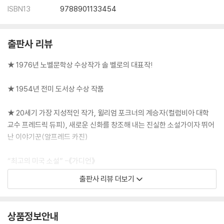
ISBN13
9788901133454
출판사 리뷰
★ 1976년 노벨문학상 수상작가 솔 벨로의 대표작!
★ 1954년 전미 도서상 수상 작품
★ 20세기 가장 지성적인 작가, 윌리엄 포크너의 계승자(컬럼비아 대학
교수 프레드릭 듀피), 새로운 신화를 창조해 내는 진실한 소설가이자 뛰어
난 이야기꾼(알프레드 카진)
“최고의 미국 소설” -《가디언》
“유쾌하다. 통쾌하다. 유머 가득한 솔 벨로의 대표작이다.” -《옵저버》
출판사 리뷰 더보기
“드물게 보는 중요한 작품, 그 오락성을 높이 평가한다. - 킹슬리 에이미즈
“수년래를 통틀어 미국 소설 중 가장 새로운 형식” - J. B. 프리스틀리
상품정보안내
세 번의 전미 도서상 수상자이자 노벨문학상 수상 작가 솔 벨로의 대표작