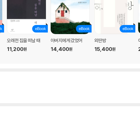
오래전 집을 떠날 때
아버지에게 갔었어
외딴방
11,200
14,400
15,400
원
원
원