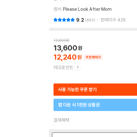
원서
Please Look After Mom
9.2
판매지수
426
893
13,600
원
13,600
12,240
쿠폰혜택가
YES포인트
사용 가능한 쿠폰 받기
앱 다운 시 1천원 상품권
결제혜택