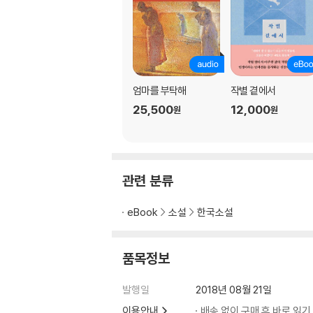
엄마를 부탁해
작별 곁에서
25,500
12,000
원
원
관련 분류
eBook
소설
한국소설
품목정보
발행일
2018년 08월 21일
이용안내
배송 없이 구매 후 바로 읽기