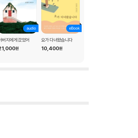
아버지에게 갔었어
요가 다녀왔습니다
해남 땅끝에 가고 싶다
21,000
10,400
10
9,000
%
원
원
원