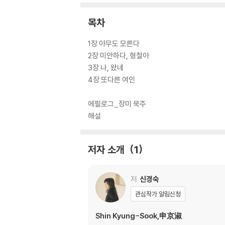
목차
1장 아무도 모른다
2장 미안하다, 형철아
3장 나, 왔네
4장 또다른 여인
에필로그_장미 묵주
해설
저자 소개
1
저
신경숙
관심작가 알림신청
Shin Kyung-Sook,申京淑