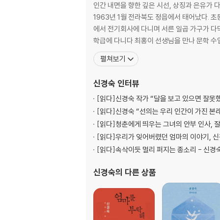
인간 내면을 향한 깊은 시선, 상징과 은유가 
1963년 1월 전라북도 정읍에서 태어났다. 
에서 전기회사에 다니며 서른 일곱 가구가 다닥
학급에 다니다 최홍이 선생님을 만나 문학 수
펼쳐보기
신경숙
인터뷰
[읽다]
신경숙 작가 “달을 보고 있으면 잘못
[읽다]
신경숙 “선의는 우리 인간이 가진 본래
[읽다]
청춘에게 띄우는 그녀의 안부 인사, 잘
[읽다]
우리가 잊어버렸던 엄마의 이야기, 신
[읽다]
속삭이듯 멀리 퍼지는 종소리 - 신경
신경숙
의 다른 상품