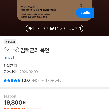
미리듣기
파트너샵
공유하기
소득공제
김택근의 묵언
오디오북
mp3
김택근
저
동아시아
2026.02.09.
10.0
판매지수
540
46
19,800
원
19,800