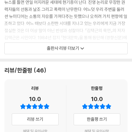
뉴스를 틀면 연일 어지러운 세태에 현기증이 난다. 진영 논리로 무장한 권
무덤을 박차고 나온 사람들ㆍ232
력자들의 선동과 날조 그리고 폭력이 난무한다. 어느덧 우리 주변을 둘러
중도주의, 정하룡의 마지막 당부ㆍ236
싼 뉴미디어는 소통의 자유를 가져다주는 듯했으나 오히려 가치 편향에 일
당신들이 바다를 아는가ㆍ240
조하고 있다. 어느 때보다 소란한 시대를 지나고 있는 우리에게 지금 가장
서해 끝에 격렬비열도가 있다ㆍ244
절실한 것은 더 이상 말이 아닌 반성과 성찰이다. 『김택근의 묵언』의 저자
지구 멸망이 아니다ㆍ248
김택근은 시인이다. 1984년 잡지 「현대문학」을 통해 등단해 〈경향신문〉에
석유동물 시대의 종말ㆍ252
서 30여 년간 편집기자로 일했다. 2004년부터 2010년까지 6년간 김대
소나무야 소나무야ㆍ256
출판사 리뷰 더보기
중 자서전을 집필하기도 했다. 기자로 활동하며 김택근이 얻은 별명은 ‘문
박경리의 ‘생명’ㆍ259
장의 고수’, ‘늙지 않는 시인’이다. 객관과 논리로 치밀한 문장을 써내면서
나무에는 영혼이 있다ㆍ261
도 세상을 향한 따뜻한 시인의 시선을 놓지 않기 때문이다. 시대적 성찰과
교회 문을 열어라ㆍ265
리뷰/한줄평
46
시적 성찰을 바탕으로 한 김택근의 글은 그래서 단단하면서도 서정적이다
평화를 원한다면 내가 먼저 평화가 되자ㆍ269
지휘자 김성진의 ‘경계 허물기’ㆍ273
이 책은 저자가 〈경향신문〉, 〈주간경향〉, 〈월간불광〉 등에 연재한 칼럼을 다
선승의 통곡 ‘시간의 사슬 끊기’ㆍ277
리뷰
한줄평
듬어 엮은 책이다. 수십 년간 그가 쓴 칼럼은 혐오로 얼룩진 정치를 꾸짖고,
그러므로 나는 당신입니다ㆍ281
10.0
10.0
국가적 참사에 희생된 이들을 호명했으며, 잃어버린 시절과 자연을 노래했
빈자일등ㆍ285
다. 기자의 눈으로는 논리의 전장을 봤지만 시인의 마음으로는 시대의 아
검은 옷을 입은 백의민족ㆍ287
픔을 다뤘다. 중언부언 설명하지 않고 본질에 닿으나, 인간과 자연 앞에서
리뷰 쓰기
한줄평 쓰기
언제나 겸허한 저자의 글은 맑고 예리해 어지러운 마음을 정화한다. 김택
5부 ─ 김대중의 마지막 눈물
근의 글을 만난 이들이 하나같이 산문의 교범으로 꼽는 이유다. 소설가 정
혜택 및 유의사항
혜택 및 유의사항