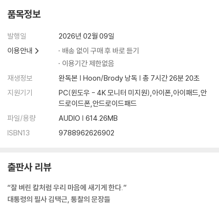
빛의 습격ㆍ175
품목정보
하루살이의 특별한 하루ㆍ178
도시의 술꾼들ㆍ182
발행일
2026년 02월 09일
걷는다는 것ㆍ184
도둑맞은 가난ㆍ186
이용안내
배송 없이 구매 후 바로 듣기
더는 악업을 짓지 말라ㆍ190
이용기간 제한없음
당신의 지식은 건강한가ㆍ194
재생정보
완독본 | Hoon/Brody 낭독 | 총 7시간 26분 20초
말이 모든 것을 말한다ㆍ198
지원기기
PC(윈도우 - 4K 모니터 미지원),아이폰,아이패드,안
풀뿌리민주주의 뿌리가 썩고 있다ㆍ202
드로이드폰,안드로이드패드
민주화 역사의 기생충이 될 것인가ㆍ206
파일/용량
AUDIO | 614.26MB
백기완 선생께서 묻고 있다ㆍ210
문명의 충돌ㆍ214
ISBN13
9788962626902
가을과 겨울 사이ㆍ216
4부 ─ 그러므로 나는 당신입니다
출판사 리뷰
“잘 벼린 칼처럼 우리 마음에 새기게 한다.”
봄날은 간다ㆍ220
대통령의 필사 김택근, 통찰의 문장들
하나의 달이 천 강에ㆍ224
달동네에서 달을 본 적 있는가ㆍ228