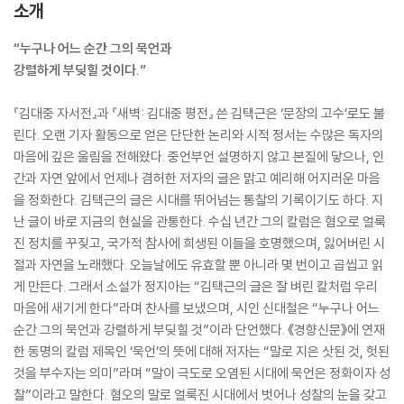
소개
“누구나 어느 순간 그의 묵언과
강렬하게 부딪힐 것이다.”
『김대중 자서전』과 『새벽: 김대중 평전』 쓴 김택근은 ‘문장의 고수’로도 불
린다. 오랜 기자 활동으로 얻은 단단한 논리와 시적 정서는 수많은 독자의
마음에 깊은 울림을 전해왔다. 중언부언 설명하지 않고 본질에 닿으나, 인
간과 자연 앞에서 언제나 겸허한 저자의 글은 맑고 예리해 어지러운 마음
을 정화한다. 김택근의 글은 시대를 뛰어넘는 통찰의 기록이기도 하다. 지
난 글이 바로 지금의 현실을 관통한다. 수십 년간 그의 칼럼은 혐오로 얼룩
진 정치를 꾸짖고, 국가적 참사에 희생된 이들을 호명했으며, 잃어버린 시
절과 자연을 노래했다. 오늘날에도 유효할 뿐 아니라 몇 번이고 곱씹고 읽
게 만든다. 그래서 소설가 정지아는 “김택근의 글은 잘 벼린 칼처럼 우리
마음에 새기게 한다”라며 찬사를 보냈으며, 시인 신대철은 “누구나 어느
순간 그의 묵언과 강렬하게 부딪힐 것”이라 단언했다. 《경향신문》에 연재
한 동명의 칼럼 제목인 ‘묵언’의 뜻에 대해 저자는 “말로 지은 삿된 것, 헛된
것을 부수자는 의미”라며 “말이 극도로 오염된 시대에 묵언은 정화이자 성
찰”이라고 말한다. 혐오의 말로 얼룩진 시대에서 벗어나 성찰의 눈을 갖고