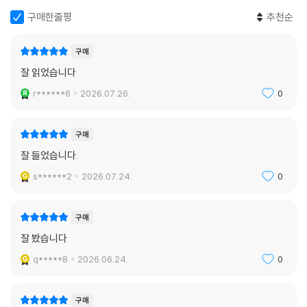
개인사적 이야기만 불러내는 것은 아니다. 시대의 진정한 어른에 대한 이
구매한줄평
추천순
야기도 담았다. 가수 김민기, 김장하, 백기완, 권정생, 성철 스님 등 “세상
을 편가르”기 하지 않고 “남을 위해 살”았던 이들을 추억하고 추모한다. 잃
구매
어버린 가치들과 잃어버린 사람들을 기억하고 되살리는 『묵언』은 그래서
잘 읽었습니다
지나온 시절의 만가(挽歌)가 된다. 그리고 그 노래는 상실의 시대를 살아
가는 우리를 토닥여 준다. 삿된 것들의 난무 속을 살아가는 우리 모두, 즉
r******6
2026.07.26.
0
무명씨에게 건네는 글에는 낫낫한 진심이 담겼다. 저자는 “우리는 자신에
게 위로받을 수 없고 자신을 쓰다듬어 줄 수 없다”, “함께 있어서 내일이 있
구매
다”라고 말하며 이 세상을 살아가는 모든 보통의 사람들에게 사랑과 위로
잘 들었습니다.
를 건넨다. 잃어버린 시절을 종종 떠올리는 이들이라면 그리고 오늘을 살
아내기 위해 온 힘을 다하고 있다면 『묵언』이 조용히 내미는 손길을 맞잡
s******2
2026.07.24.
0
을 수밖에 없을 것이다.
구매
다시 그를 부른다
잘 봤습니다
김대중의 마지막 눈물
q*****8
2026.06.24.
0
김택근은 김대중 전 대통령과 인연이 각별하다. 2004년부터 2012년까지
6년간 『김대중 자서전』을, 2년간 『새벽: 김대중 평전』을 썼다. 저자의 말대
구매
로라면 “8년간 ‘김대중 글 감옥’에 갇혀”있었다. 5부 「김대중의 마지막 눈