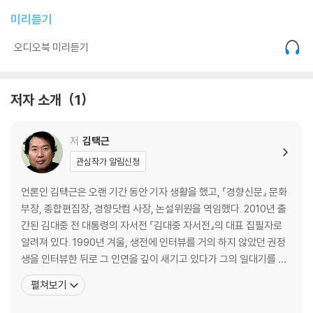
『아버지의 해방일지』가 가리키는 곳ㆍ058
미리듣기
역사박물관 앞 플라타너스ㆍ062
돌며 흘러야 붙박이별이다ㆍ066
오디오북 미리듣기
박수근의 그림ㆍ069
억울한 죽음의 어머니ㆍ072
간도에는 지금도 죽은 자들이 살고 있다ㆍ076
저자 소개
1
푸른 눈의 증언ㆍ080
좋은 정치인은 갑자기 솟아날 수 없다ㆍ083
저
김택근
네 죽음을 기억하라ㆍ087
비평의 횡포ㆍ091
관심작가 알림신청
정ㆍ094
언론인 김택근은 오랜 기간 동안 기자 생활을 했고, 『경향신문』 문화
2부 ─ 이름도 병이 든다
부장, 종합편집장, 경향닷컴 사장, 논설위원을 역임했다. 2010년 출
간된 김대중 전 대통령의 자서전 『김대중 자서전』의 대표 집필자로
먹방이 슬프다ㆍ100
알려져 있다. 1990년 겨울, 생전에 인터뷰를 거의 하지 않았던 권정
지금 누가 홀로 울고 있다ㆍ104
생을 인터뷰한 뒤로 그 인연을 깊이 새기고 있다가 그의 일대기를 이
그대 명당을 찾는가ㆍ107
야기로 엮었다. 1954년에 태어나 전북 정읍시 신태인읍에서 자랐고
펼쳐보기
이름도 병이 든다ㆍ111
동국대 국문학과를 졸업했다. 1983년 박두진 시인의 추천으로 「현대
신태인 100년ㆍ115
문학」을 통해 등단했다. 독특한 문체의 산문은 예리함과 따스함을 동