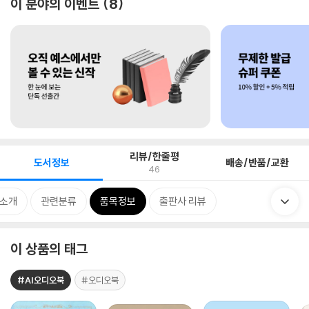
이 분야의 이벤트
8
리뷰/한줄평
도서정보
배송/반품/교환
46
 소개
관련분류
품목정보
출판사 리뷰
이 상품의 태그
#AI오디오북
#오디오북