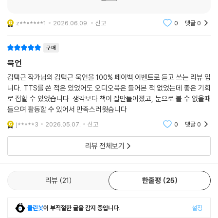
다」에서는 점점 사라져 가는 소중한 우리의 지난 가치들과 현실의 세태를
주로 다루며 3부 「말이 모든 것을 말한다」와 4부 「그러므로 나는 당신입니
z*******1
2026.06.09.
신고
0
댓글
0
다」에서는 우리 정치에 깃든 삿됨을 말하고 평화와 생태에 주목한다. 5부
「김대중의 마지막 눈물」은 저자가 인연을 맺은 정치인 김대중과 관련된 글
구매
을 추려 실은 것이다.
묵언
저자 김택근은 정읍 신태인 출신으로 이촌향도와 도시화를 온몸으로 체험
김택근 작가님의 김택근 묵언을 100% 페이백 이벤트로 듣고 쓰는 리뷰 입
한 세대이다. 그래서 책 곳곳에는 점차 잊히고 사라지는 잃어버린 풍경과
니다. TTS를 쓴 적은 있었어도 오디오북은 들어본 적 없었는데 좋은 기회
덕목에 대한 그리움이 깊이 배어 있다. 미국에서 터를 잡기 위해 떠난 누이
로 접할 수 있었습니다. 생각보다 책이 잘만들어졌고, 눈으로 볼 수 없을때
와 매형을 대신해 일곱 살이 될 때까지 손녀를 키운 어머니의 일화와(1부
들으며 활동할 수 있어서 만족스러웟습니다
「미나리와 애틀랜타 누님」), 그 시절 “지아비요, 자식”이자 “마지막 자존
j*****3
2026.05.07.
신고
0
댓글
0
심”이었던 아버지의 논을 팔던 순간을 다룬 이야기(1부 「논을 팔다」)는 읽
는 이를 속절없이 향수에 젖게 만든다. 저자가 젊은 날을 보낸 달동네 ‘백사
리뷰 전체보기
마을’ 이야기 역시 쉬이 지나칠 수 없다. “널빤지로 가난을 가렸지만 이내
모두 드러났”던, “과거 자랑을 하면 현실이 더욱 초라해졌”던 달동네 공동
체의 이야기(4부 「달동네에서 달을 본 적 있는가」)는 고향을 떠나 “수도꼭
리뷰
21
한줄평
25
지 한번 빨아보자며 서울로 진격”한 그 시절 모든 이들의 이야기로 확장되
며 가슴을 먹먹하게 한다.
클린봇
이 부적절한 글을 감지 중입니다.
설정