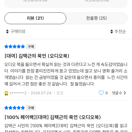
지아는 『묵언』에 대해 “김택근의 글은 잘 벼린 칼처럼 우리 마음에 새기게
김대중을 ‘3김’으로 묶지 말라ㆍ292
한다. 참을 수 없이 가벼워진 세상에서 그의 깊고 진한 사랑은 한사코 낮은
김대중 그리고 임동원ㆍ295
리뷰
21
한줄평
25
것을, 겨우겨우 사는 것을 향한다”라고 했으며, 전 청와대 연설비서관 강
성공한 대통령이 있었다ㆍ299
원국은 “오래전부터 김택근의 문장을 부럽게 훔쳐봤다. 읽고 또 읽었다. 베
국민의정부 정권 재창출ㆍ303
구매리뷰
추천순
끼고 흉내 냈다”라고 고백했다.
김대중의 마지막 눈물ㆍ307
김대중 100년ㆍ311
삿되고 헛된 것을 부수는 진정한 ‘말의 힘’
구매
난무하는 폭력에 전하는 ‘묵언’
에필로그 ─ 김택근을 만나다
[대여] 김택근의 묵언 (오디오북)
“취재가 깊어야 형용사를 자를 수 있어”ㆍ316
오디오 북을 들으면서 확실히 읽는 것과 다르다고 느낀 게 속도감이었습니
〈경향신문〉에 연재한 동명의 칼럼 제목에서 가져온 ‘묵언’의 사전적 뜻은
다. 이야기를 한참 흥미진진하게 듣고 있었는데 알고 보니 영화 줄거리 소
‘말을 하지 않음’이다. 글을 쓴다는 건 무언가를 말함인데, 말하지 않는다는
개였습니다. 읽는 건 금방이었을 것 같은데 들으면서 흥미를 느낀 시간이
뜻의 묵언을 제목으로 삼은 것은 의아하다. 책 말미의 인터뷰에서 저자는
꽤 길어서 그런 점은 좋은 것 같습니다. 잘 들었습니다.
묵언의 의미에 대해 “말로 지은 삿된 것, 헛된 것을 부수자는 의미”라며
s******2
2026.07.24.
신고
0
댓글
0
“말이 극도로 오염된 시대에 묵언은 정화이자 성찰”이라고 밝힌다. 책에서
‘삿된 것’의 대표적인 키워드는 ‘폭력’이다. 저자는 우리 역사 속에 오랜 시
구매
간 내재한 광범한 폭력의 줄기와 시대적 현상을 짚어낸다. 폭력은 학창 시
[100% 페이백][대여] 김택근의 묵언 (오디오북)
절 “손바닥으로 얼굴만 가격하는 교사”와 같이 언뜻 사소해 보이는 일상에
서도 발견되며(2부 「폭력과 정의로운 복수」), 노동자들이 “맞아서, 떨어져
김택근 시인의 [100% 페이백][대여] 김택근의 묵언 (오디오북)를 읽고
서, 끼여서, 치여서” 죽는 수많은 하청업체에서도 발견된다(1부 「억울한