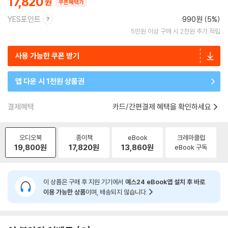
17,820
쿠폰혜택가
YES포인트
990원 (5%)
5만원 이상 구매 시 2천원 추가 적립
사용 가능한 쿠폰 받기
앱 다운 시 1천원 상품권
결제혜택
카드/간편결제 혜택을 확인하세요
오디오북
종이책
eBook
크레마클럽
19,800
원
17,820
원
13,860
원
eBook 구독
이 상품은 구매 후 지원 기기에서
예스24 eBook앱 설치 후 바로
이용 가능한 상품
이며, 배송되지 않습니다.