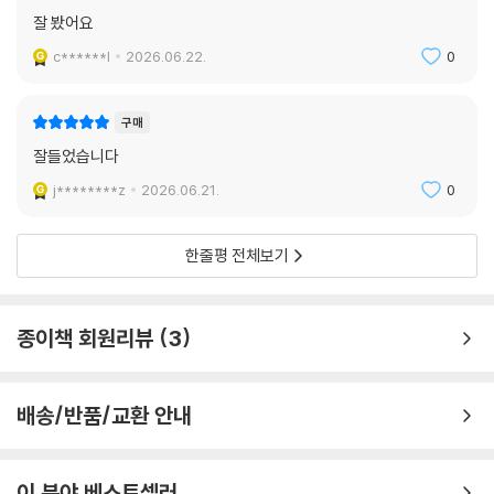
잘 봤어요
물」에 실린 여섯 편의 글은 단순히 김대중을 회상하는 것이 아닌 시의에 의
해 쓴 글들이다. 위태로운 민주주의 앞에 서서(「김대중의 마지막 눈물」),
c******l
2026.06.22.
0
6?15남북공동선언 20주년을 맞아 그 의미를 되새기기 위해(「김대중 그
리고 임동원」), 문재인 전 대통령의 정권 재창출의 요건을 살피기 위해(「국
구매
민의정부 정권 재창출」) 그를 불러냈다. 우리 정치와 사회가 또다시 그의
잘들었습니다
이름을 필요로 하진 않는지 김택근의 글을 통해 되새겨 봄 직하다.
j********z
2026.06.21.
0
한줄평 전체보기
종이책 회원리뷰
3
배송/반품/교환 안내
이 분야 베스트셀러