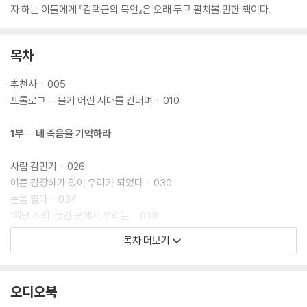
자 하는 이들에게 『김택근의 묵언』은 오래 두고 펼쳐볼 만한 책이다.
목차
추천사ㆍ005
프롤로그 ─ 물기 어린 시대를 건너며ㆍ010
1부 ─ 네 죽음을 기억하라
사람 김민기ㆍ026
어른 김장하가 있어 우리가 되었다ㆍ030
논을 팔다ㆍ034
‘워낭 소리’ 끊긴 곳에서 우리는ㆍ038
퇴출 간이역ㆍ042
목차 더보기
큰 어린이, 권정생ㆍ044
미나리와 애틀랜타 누님ㆍ047
고향 그리고 느티나무ㆍ051
오디오북
‘효’가 무엇인지 묻지 않는다ㆍ054