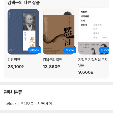
김택근
의 다른 상품
김치를 위하여ㆍ119
시에 품고 있다. 환경과 문명 비평의
봄날 살처분ㆍ123
무당과 함께 사라질 것인가ㆍ125
부처님을 팔지 마라ㆍ129
폭력과 정의로운 복수ㆍ133
손의 자비ㆍ137
무명씨, 내 땅의 말로는 부를 수 없는 그대ㆍ140
봄비ㆍ144
부처의 미소ㆍ147
만암평전
김택근의 묵언
기적은 기적처럼 오지
3부 ─ 말이 모든 것을 말한다
않는다
23,100
13,860
원
원
9,660
원
전라도 놈 김 과장ㆍ152
지식의 편싸움ㆍ156
남과 북은 다시 ‘괴뢰’가 될 것인가ㆍ160
관련 분류
하늘엔 제비, 땅에는 제비꽃ㆍ164
기후 악당들ㆍ167
eBook
오디오북
시/에세이
새만금 갯벌의 저주ㆍ171