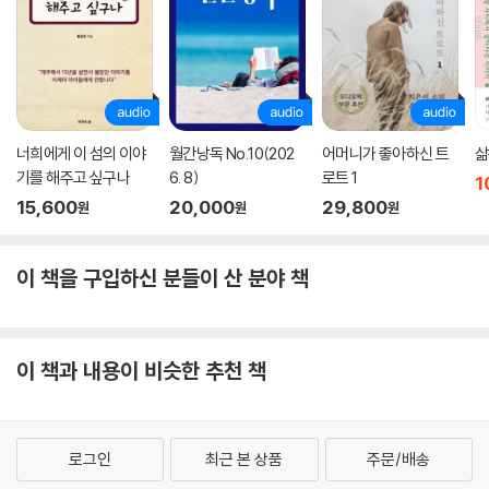
너희에게 이 섬의 이야
월간낭독 No.10(202
어머니가 좋아하신 트
삶
기를 해주고 싶구나
6. 8)
로트 1
1
15,600
20,000
29,800
원
원
원
이 책을 구입하신 분들이 산 분야 책
이 책과 내용이 비슷한 추천 책
로그인
최근 본 상품
주문/배송