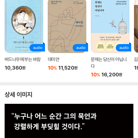
버드나무에 부는 바람
데미안
문제는 당신이 아닙니
김
다
10,360
10
11,520
1
%
원
원
10
16,200
%
원
상세 이미지