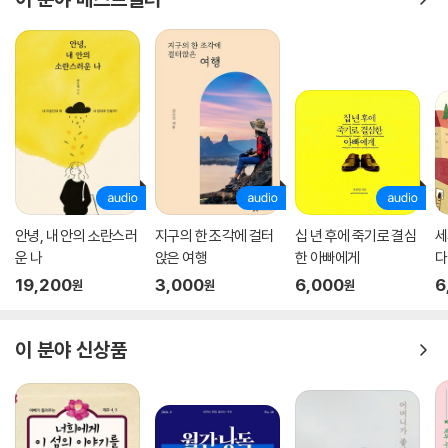
안녕, 내 안의 소란스러
지구의 한 조각에 걸터
십 년 후에 죽기로 결심
세
운 나
앉은 여행
한 아빠에게
다
19,200
3,000
6,000
6
원
원
원
이 분야 신상품