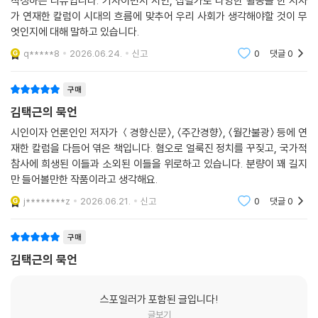
작성하는 리뷰입니다. 기자이면서 시인, 집필가로 다양한 활동을 한 저자
가 연재한 칼럼이 시대의 흐름에 맞추어 우리 사회가 생각해야할 것이 무
죽음의 어머니」). “교회에 불을 지르고 마을을 불태웠던” 제암리 학살과
엇인지에 대해 말하고 있습니다.
같은 국가적 폭력도 있다(1부 「푸른 눈의 증언」).
q*****8
2026.06.24.
신고
0
댓글
0
더 나아가 저자의 시선은 지구를 함께 공유하는 동식물과 환경에 닿는다.
산과 들 그리고 수많은 생명체의 안식처를 허무는 생태계 훼손은 분명 인
구매
간의 폭력에 의한 것이다. 저자는 우리를 둘러싼 폭력의 혐의를 몇몇 정적
김택근의 묵언
에 두는 손쉬운 방법을 택하지 않고 우리 “모두의 문제”로 인식하고자 한
시인이자 언론인인 저자가 ＜경향신문〉, 〈주간경향〉, 〈월간불광〉 등에 연
다. 폭력의 역사와 문화 속에 살아가고 있는 모든 개인, 집단, 사회 그리고
재한 칼럼을 다듬어 엮은 책입니다. 혐오로 얼룩진 정치를 꾸짖고, 국가적
인간에게는 함께 극복해야 할 책임이 있는 것이다. 그래서 폭력의 상처 역
참사에 희생된 이들과 소외된 이들을 위로하고 있습니다. 분량이 꽤 길지
시 함께 나눠야 한다. “피해자의 고통을 보고 모두가 아파할 때 비로소 폭
만 들어볼만한 작품이라고 생각해요.
력을 추방할 수 있다.” 폭력의 원인과 대상을 정확히 지목하되 보듬는 책임
j********z
2026.06.21.
신고
0
댓글
0
을 방기하지 않는 것, “오염된 말과” “삿된 것”을 물리는 『묵언』이 향하는
지점이자, 우리 마음에 울림을 주는 연원이다.
구매
달동네에서 달을 본 적 있는가
김택근의 묵언
상실의 시대에 던지는 위로
스포일러가 포함된 글입니다!
『묵언』 총 5부로 구성됐다. 1부 「네 죽음을 기억하라」, 2부 「이름도 병이 든
글보기