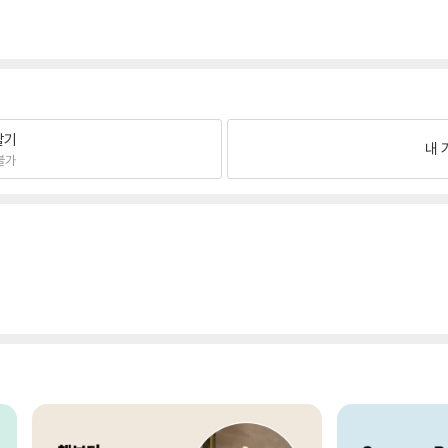
팔기
내 
불가