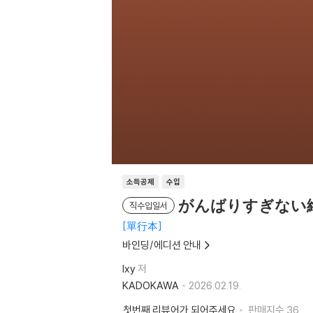
소득공제
수입
がんばりすぎない
직수입일서
單行本
바인딩/에디션 안내
Ixy
저
KADOKAWA
2026.02.19.
첫번째 리뷰어가 되어주세요
판매지수
36