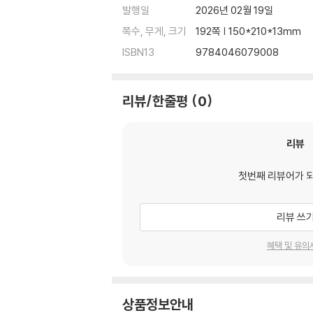
발행일
2026년 02월 19일
쪽수, 무게, 크기
192쪽 | 150*210*13mm
ISBN13
9784046079008
리뷰/한줄평
0
리뷰
첫번째 리뷰어가 
리뷰 쓰
혜택 및 유의
상품정보안내