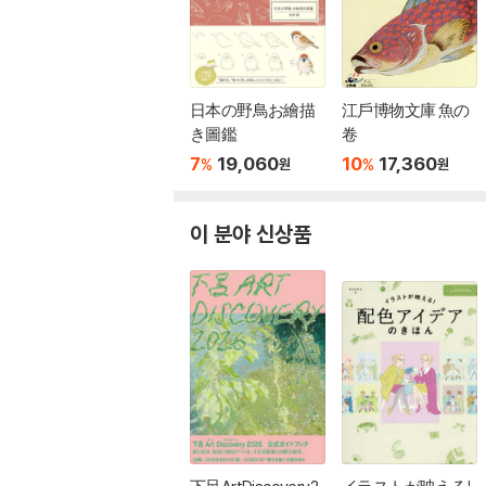
日本の野鳥お繪描
江戶博物文庫 魚の
き圖鑑
卷
7
19,060
10
17,360
%
%
원
원
이 분야 신상품