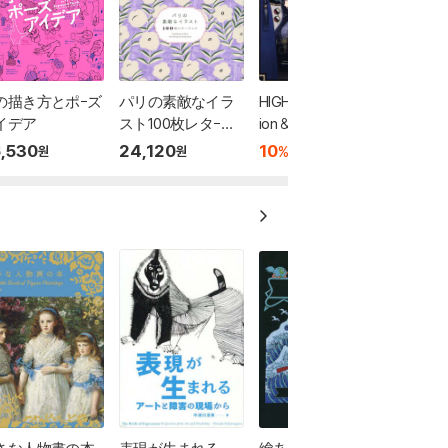
の描き方とポ-ズ
パリの素敵なイラ
HIGH CARD -Illustrat
イデア
スト100枚レタ-ブ
ion & Concept Book
ック
,530
24,120
10
43,410
%
원
원
원