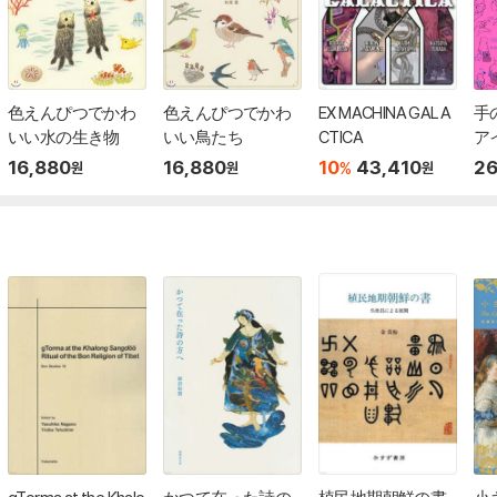
色えんぴつでかわ
色えんぴつでかわ
EX MACHINA GALA
手
いい水の生き物
いい鳥たち
CTICA
ア
16,880
16,880
10
43,410
26
%
원
원
원