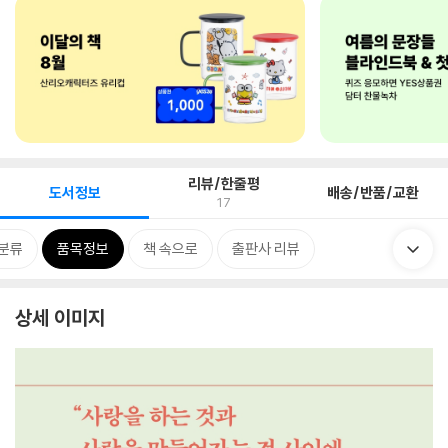
리뷰/한줄평
도서정보
배송/반품/교환
17
분류
품목정보
책 속으로
출판사 리뷰
상세 이미지