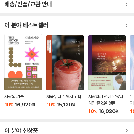
배송/반품/교환 안내
이 분야 베스트셀러
사랑의 기술
처음부터 끝까지 고백
사랑하기 전에 알았더
우
라면 좋았을 것들
거
10
16,920
10
15,120
%
%
원
원
10
16,020
1
%
원
이 분야 신상품