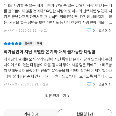
“너를 사랑할 수 없는 내가 너에게 건넬 수 있는 유일한 사랑이다.나는 너
김진아는 사랑의 정체성을 규정하거나 선언하지 않는다. 대신 사랑 앞에서
를 끌어들이지 않을 것이다.”유일한 사랑이 또 하나의 선택처럼 읽혔다. 사
드러났던 자신의 모습들을 복습하듯 기록하며, 사랑이 남긴 상실과 결핍,
랑은 끝났다고 말하면서도 그 방식만 달라졌을 뿐, 완전히 사라지지는 않
그리고 그 이후에도 계속되는 삶의 태도를 보여준다. 『사랑이 오기로 한 자
는. 사랑을 놓는 장면을 보여주면서도 동시에 여전히 사랑 안에 머물러 있
리』는 사랑을 선택하는 데 더 많은 용기가 필요했던 사람들의 감정을 정직
는듯한지나간 나의 경험을 보는 듯했다. 행복과 불안을 동시에 품고 있던
e****1
2026.02.22.
신고
0
댓글
0
하게 담아낸다. 이 책이 말하고자 하는 것은 단 하나다. 사랑은 누구에게나
사랑, 나의 최
같은 모습으로 오지 않지만, 그 사랑을 살아낸 경험은 모두의 삶을 변화시
종이책
구매
킨다는 사실이다.
작가님만이 지닌 특별한 온기와 대체 불가능한 다정함
작가님의 글에는 오직 작가님만이 지닌 특별한 온기가 담겨 있습니다.문장
사이에 스며 있는 다정함이 마음 깊숙이 닿아, 책을 덮은 뒤에도 그 따뜻함
이 오래도록 머물렀어요. 진솔한 문장들을 마주하며 작가님이 제게 얼마나
'대체 불가능한 존재'인지 다시금 깊이 느꼈습니다.오래도록 마음에 간직
하고 싶은 책입니다. 감사합니다.
s*****3
2026.02.21.
신고
0
댓글
0
리뷰 전체보기
리뷰
15
한줄평
2