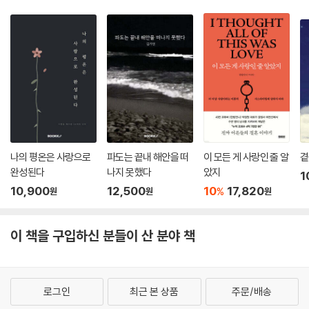
나의 평온은 사랑으로
파도는 끝내 해안을 떠
이 모든 게 사랑인 줄 알
곁
완성된다
나지 못했다
았지
1
10,900
12,500
10
17,820
%
원
원
원
이 책을 구입하신 분들이 산 분야 책
로그인
최근 본 상품
주문/배송