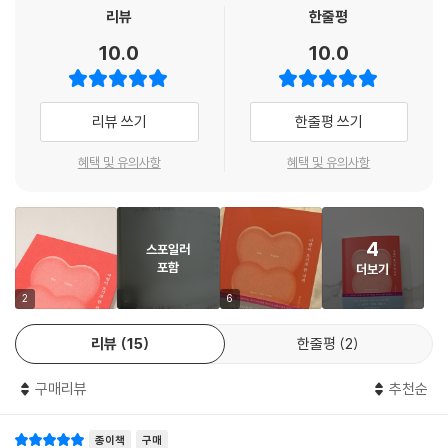
둘이 마침내 하나가 될 수 있을까. 그렇다면 행복은 부디 영원과 맞닿아 있
리뷰
한줄평
기를 바랐다.
1장 「아주 오래 사랑하기」는 사랑의 가장 밝고도 위태로운 순간들을 담고
10.0
10.0
--- p.121
있다. 사랑이 시작될 때의 확신, 관계 안에서 느끼는 자유와 결속, 그리고
‘아주 오래 사랑하고 싶다’는 다짐이 어떻게 한 사람의 태도가 되는지를 따
나와 다른, 나를 닮아가는 네가 어떤 삶을 살아가고 싶은지 듣고 싶다. 그러
라간다. 목련꽃, 런던, 옥상, 계절과 같은 구체적인 풍경 속에서 사랑은 감
리뷰 쓰기
한줄평 쓰기
면 그 곁에서 내가 너에게 어떤 할머니가 되어줄 수 있을까?
정이 아니라 삶의 방식으로 드러난다.
--- p.133
혜택 및 유의사항
혜택 및 유의사항
작가는 사랑을 이상화하지 않지만, 그럼에도 불구하고 사랑을 믿고 선택해
온 자신을 솔직하게 보여준다. 이 장은 사랑이 끝나기 전의 기록이자, 사랑
을 살아내던 시기의 밀도 높은 초상이다. 설렘과 낭만, 결속의 기쁨이 교차
4
스포일러
하며 ‘사랑이 가능했던 시간’이 어떻게 한 사람을 형성하는지 보여준다.
포함
더보기
사라진 관계보다 더 오래 남는 것은
2
2
6
그 관계를 통과한 이후의 나 자신이라는 사실
리뷰
15
한줄평
2
2장 「오늘 사라질 것처럼」은 이별 이후에도 끝나지 않는 감정의 잔존을 다
구매리뷰
추천순
룬다. 사랑이 과거형이 되었음에도 여전히 남아 있는 기억, 습관, 말버릇,
몸의 반응들을 통해 관계가 남긴 흔적을 세밀하게 추적한다. 작가는 이별
종이책
구매
을 정리나 극복의 대상으로 다루지 않는다. 대신 끝났음에도 계속해서 자