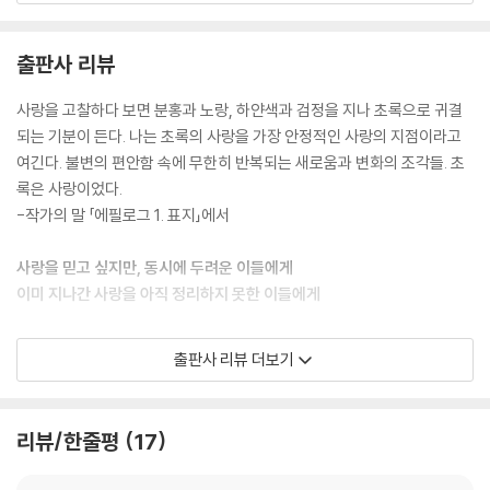
--- p.39
출판사 리뷰
사랑을 만들어간다는 게 참 어렵다, 그렇지? (……) 그렇게 사랑함에도 불
구하고 우리는 우리로 살아갈 수가 없었다는 게 말이야.
사랑을 고찰하다 보면 분홍과 노랑, 하얀색과 검정을 지나 초록으로 귀결
사랑을 하는 것과 사랑을 만들어가는 것 사이에 때로는 이토록 커다란 간
되는 기분이 든다. 나는 초록의 사랑을 가장 안정적인 사랑의 지점이라고
극이 있어.
여긴다. 불변의 편안함 속에 무한히 반복되는 새로움과 변화의 조각들. 초
--- p.69
록은 사랑이었다.
-작가의 말 「에필로그 1. 표지」에서
긁지만 않으면 낫는다는 것을 알면서도 나는 우리의 피부를 쉼 없이 긁어
대 결국 피를 보고 만다. 나의 피부에 생채기가 나고 너의 피부에서 피가 흐
사랑을 믿고 싶지만, 동시에 두려운 이들에게
르면 그것을 우리의 공통된 표식이라고 좋아할 텐가.
이미 지나간 사랑을 아직 정리하지 못한 이들에게
--- p.76
“사랑이 오기로 한 자리에, 당신은 아직 서 있는가.”
출판사 리뷰 더보기
나는 네게 가장 많이 보호받고 싶고, 동시에 한없이 너를 보호하고 싶다. 이
곳은 우리의 집. 보금자리. 서로가 서로의 입안에 따뜻한 흰 쌀밥을 넣어주
『사랑이 오기로 한 자리』는 사랑을 감정의 사건이 아니라 존재의 방식으로
는 작고 포근한 어느 둥지.
기록한 에세이다. 김진아 작가는 사랑의 시작과 몰입, 상실과 회복의 과정
리뷰/한줄평
17
--- p.114
을 한 인간의 내면 성장 서사로 풀어내며, 관계가 남긴 감정의 흔적을 차분
히 되짚는다.