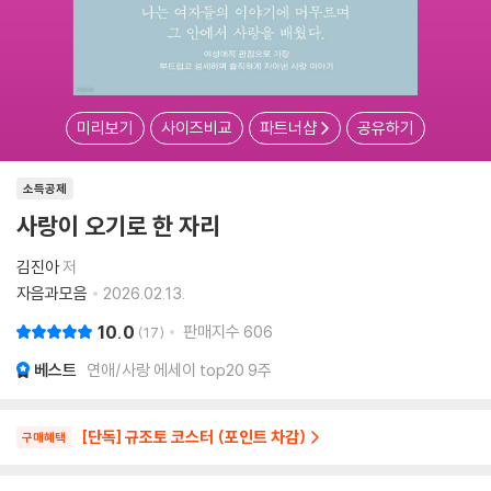
미리보기
사이즈비교
파트너샵
공유하기
소득공제
사랑이 오기로 한 자리
김진아
저
자음과모음
2026.02.13.
10.0
판매지수
606
17
베스트
연애/사랑 에세이 top20 9주
[단독] 규조토 코스터 (포인트 차감)
구매혜택