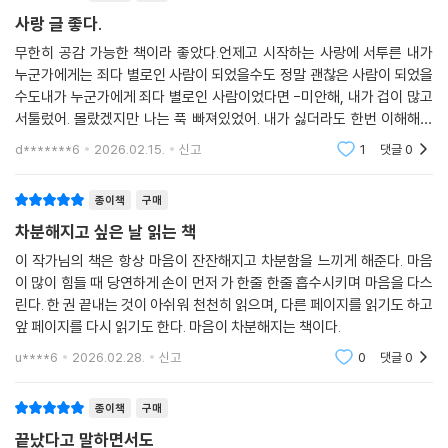
신을 흔드는 감정들을 ‘난제’로 받아들이며, 사랑이 남긴 결핍과 반복을 정
사랑 글 좋다.
면으로 응시한다. 이 장에서 사랑은 그리움이나 미화의 대상이 아니라, 스
무한히 공감 가능한 책이라 좋았다.언제고 시작하는 사랑에 서투른 내가
스로를 이해하기 위해 반드시 통과해야 하는 감정의 구조로 제시된다. 독
누군가에게는 죄다 별로인 사람이 되었을수도 정말 괜찮은 사람이 되었을
자는 이 장을 통해 이별 이후의 시간이 얼마나 복잡하고 현실적인지를 마
수도내가 누군가에게 죄다 별로인 사람이었다면 -미안해, 내가 겁이 많고
주하게 된다.
서툴렀어. 몰랐겠지만 나는 푹 빠져있었어. 내가 싫더라도 한번 이해해주
라🥹✨️지난 기억, 추억으로 더 단단한 사람이 되어가는 중이다상처 받고
d*******6
2026.02.15.
신고
1
댓글
0
아물어야 성장
모든 순간이 겹겹이 쌓여 만들어진 지금
사랑을 겪어낸 나는 어떤 사람이 되었는가
종이책
구매
차분해지고 싶은 날 읽는 책
3장 「사랑이 있어 다행이라고」는 사랑을 통과한 이후의 태도에 관한 장이
다. 결혼, 동반자, 일상, ‘보통의 좋음’ 같은 단어들이 등장하며 사랑을 삶의
이 작가님의 책은 항상 마음이 잔잔해지고 차분함을 느끼게 해준다. 마음
이 많이 힘들 때 당연하게 손이 먼저 가 한줄 한줄 흡수시키며 마음을 다스
지속 가능한 형태로 다시 바라본다. 작가는 더 이상 사랑을 극적인 감정의
린다. 한 권 끝내는 것이 아쉬워 천천히 읽으며, 다른 페이지를 읽기도 하고
사건으로만 다루지 않는다. 대신 사랑을 경험한 이후에야 가능해진 안정,
앞 페이지를 다시 읽기도 한다. 마음이 차분해지는 책이다.
책임, 그리고 타인과 함께 늙어가는 상상을 차분히 풀어낸다. 사랑이 오지
않았거나, 떠나갔더라도 그 경험이 한 사람을 어떻게 성장시키는지를 보여
u****6
2026.02.28.
신고
0
댓글
0
주며, 결국 이 책은 사랑의 성공 여부가 아니라 사랑을 통과한 인간의 존엄
에 대해 말한다. ‘사랑이 있어 다행’이라는 문장은, 사랑이 남았기 때문이
종이책
구매
아니라 사랑할 수 있었던 자신을 긍정하는 선언에 가깝다.
끝났다고 말하면서도