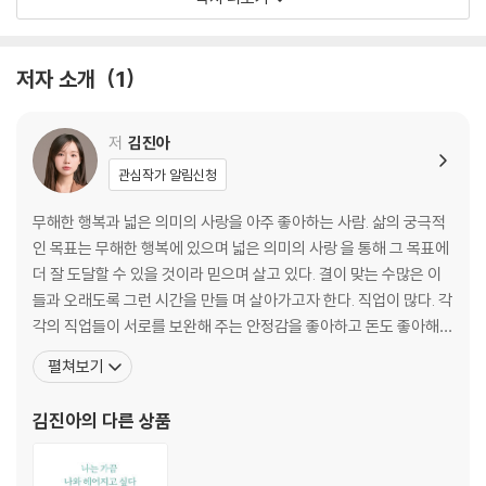
여름에서 겨울까지
낭만 옥상
미의 인식에 관하여
저자 소개
1
구슬 줄이 끊어짐
LP
겨울의 색
저
김진아
오늘 사라질 것처럼 아주 오래 사랑하기
관심작가 알림신청
제2장 오늘 사라질 것처럼
무해한 행복과 넓은 의미의 사랑을 아주 좋아하는 사람. 삶의 궁극적
인 목표는 무해한 행복에 있으며 넓은 의미의 사랑 을 통해 그 목표에
난제
더 잘 도달할 수 있을 것이라 믿으며 살고 있다. 결이 맞는 수많은 이
물들어도 좋은 사람
들과 오래도록 그런 시간을 만들 며 살아가고자 한다. 직업이 많다. 각
공항
각의 직업들이 서로를 보완해 주는 안정감을 좋아하고 돈도 좋아해서
고질병
N잡의 삶에 아주 만족하고 있다. 작지만 크고, 말랑하지만 단단하고,
펼쳐보기
좋은 사람
무해하지만 고자극의 사 람으로 스스로를 정의하고 있다. 자신에 대
가지고 싶은 것
한 마음이 비록 애증일지언정, 꾸준히 사랑일 수 있음에 감사하고 있
김진아
의 다른 상품
나를 돌보는 법을 모르는
다. 살아감의 목표는 무해한 행복
결핍과 사랑에 관하여
너는 그렇게 나쁜 사람이 아닐지도 모른다