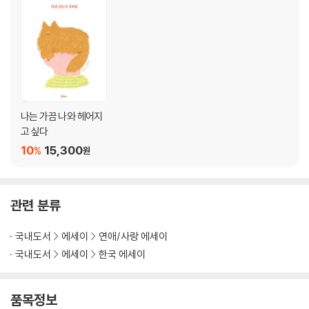
마라도
이 기억은 나의 것이다
이 기억은 나의 것이다 2
이 기억은 나의 것이다 3
제3장 사랑이 있어 다행이라고
나는 가끔 나와 헤어지
Wedding ceremony
고 싶다
유영
10
15,300
%
원
결혼 상대
나의 마지막 사랑에게
달리기
관련 분류
9월 12일 20일
코코아
국내도서
에세이
연애/사랑 에세이
‘보고 싶다’와 ‘그리워하다’
국내도서
에세이
한국 에세이
보통의 좋음
내가 너에게 어떤 할머니가 되어줄 수 있을까
품목정보