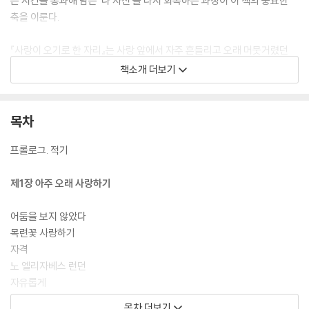
든 시간을 통과해 남은 ‘나 자신’을 다시 회복하는 과정이 이 책의 중요한
축을 이룬다.
『사랑이 오기로 한 자리』는 사랑 앞에서 자주 흔들리고 오래 머뭇거렸던
이들에게, 이 책은 말한다. 오지 않은 사랑의 자리 역시 우리의 삶을 지나온
책소개 더보기
하나의 진실이었다고.
목차
프롤로그. 적기
제1장 아주 오래 사랑하기
어둠을 보지 않았다
목련꽃 사랑하기
자격
노 엘리자베스 런던
자유롭게
나는 네게 모든 것을 말하고 싶어
목차 더보기