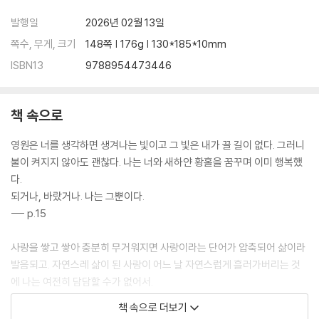
에필로그 1. 표지
에필로그 2. 변화
발행일
2026년 02월 13일
쪽수, 무게, 크기
148쪽 | 176g | 130*185*10mm
ISBN13
9788954473446
책 속으로
영원은 너를 생각하면 생겨나는 빛이고 그 빛은 내가 끌 길이 없다. 그러니
불이 켜지지 않아도 괜찮다. 나는 너와 새하얀 황홀을 꿈꾸며 이미 행복했
다.
되거나, 바랐거나. 나는 그뿐이다.
--- p.15
사랑을 쌓고 쌓아 충분히 무거워지면 사랑이라는 단어가 압축되어 삶이라
발음되고. 자연스레 삶이 된 사랑이 어느 날 자연스럽게 흘러가버리는 것
에 나는 여전히 담담할 수가 없어서.
사랑 앞에 인간은 영원히 어리숙할 수도 있겠다는 생각으로 올해를 맞이했
책 속으로 더보기
다.