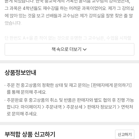
듣게 되었습니다. 한국 종교학계의 거목인 윤이흠 교수님의 강의였는데,
그 과목은 4학년들도 재수강을 하는 어려운 과목이었어요. 제가 그 강의실
에 앉아 있는 것을 보고 선배들과 교수님은 제가 강의실을 잘못 찾은 줄 알
았습니다.
단 한번도 A+을 준 적이 없는 것으로 유명한 그 교수님은, 수업을 시작할
때 그 날 수업에서 핵심이 되는 문제를 물으셨습니다. 출석부를 보고 나이
책 속으로 더보기
가 많은 많은 학생부터 질문을 해서 답을 못하면 다음 사람에게 넘어가는
식이었어요. 첫 수업 시간부터 교수님은 봐주지 않고 질문을 하셨습니다.
선배들이 대답을 못하자 점점 제 차례가 다가왔습니다.
상품정보안내
"하나님, 제가 이 수업을 잘할 수 있게 도와주세요."
주문 전 중고상품의 정확한 상태 및 재고 문의는 [판매자에게 문의하기]
를 통해 문의해 주세요.
처음 듣는 어려운 수업이니 저는 마음 속으로 기도를 할 수밖에요. 그러다
주문완료 후 중고상품의 취소 및 반품은 판매자와 별도 협의 후 진행 가능
드디어 제가 대답해야 할 차계가 되었습니다. 저는 이 수업을 어떻게 하고,
합니다. 마이페이지 > 주문내역 > 주문상세 > 판매자 정보보기 > 연락처
어떤 식으로 개념을 정리할지 미리 생각하고 기도한 내용을 말씀드렸습니
로 문의해 주세요.
다. 교수님께는 제 대답이 새롭게 들리셨는지 제 이름을 다시 물어보셨지
요. 그 다음 주 수업 시간에도 교수님은 질문을 하셨습니다. 선배들이 대답
부적합 상품 신고하기
을 못해서 또 제 차례가 되었어요. 예습하면서 생각했던 것을 교수님께 말
신고하기