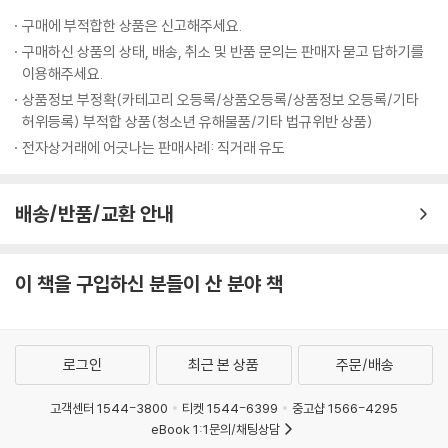
씀드렸더니, 제 대답에 만족해 하시며 다음부터 앞자리에 앉으라고 하셨습
구매에 부적합한 상품은 신고해주세요.
니다. 그 다음부터는 선배들도 1학년에게 질세라 예습을 많이 하기 시작했
구매하신 상품의 상태, 배송, 취소 및 반품 문의는 판매자 묻고 답하기를
습니다. (...)
이용해주세요.
--- pp 58~60
상품정보 부정확(카테고리 오등록/상품오등록/상품정보 오등록/기타
허위등록) 부적합 상품(청소년 유해물품/기타 법규위반 상품)
저는 공부할 때 공부하는 책 말고는 책상 위에서 다 치워요. 이것저것 많으
전자상거래에 어긋나는 판매사례: 직거래 유도
면 자꾸 신경에 거슬려서 집중이 안되기도 하고, 나도 모르게 괜히 한번 만
져보다가 딴 짓을 하게 되거든요. 그래서 책이랑 필요한 것 말고는 아예 책
배송/반품/교환 안내
상에 안 둔답니다. 책상을 깨끗이 해보세요. 공부가 더 잘될 거예요.
--- pp 46
이 책을 구입하신 분들이 산 분야 책
로그인
최근 본 상품
주문/배송
고객센터 1544-3800
티켓 1544-6399
중고샵 1566-4295
eBook 1:1문의/채팅상담