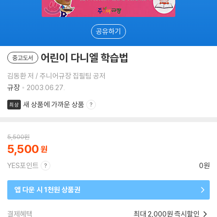
공유하기
어린이 다니엘 학습법
중고도서
김동환 저 / 주니어규장 집필팀 공저
규장
2003.06.27.
새 상품에 가까운 상품
최상
5,500
원
5,500
YES포인트
0원
앱 다운 시 1천원 상품권
결제혜택
최대 2,000원 즉시할인