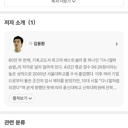
목차 더보기
2장 눈물과 기도
2부 나는 이렇게 공부했어요
저자 소개
1
우리는 하나님을 위해 공부합니다. 우리는 평생 하나님을 찬양하고 하나님
을 사랑하며, 하나님을 위해 살도록 만들어졌으니까요.
저
김동환
3장 수업은 예배다
4장 세상 사람보다 더 열심히!
5장 무엇이든 철저하게!
80만 부 판매, 기독교도서 최고의 베스트셀러 중 하나인 『다니엘학
6장 공부보다 중요한 것
습법』의 저자로 널리 알려져 있다. 4년간 평균 점수 99.26점이라는
7장 스카이스쿨 공부방
높은 성적으로 2000년 서울대학교를 수석 졸업했다. 이후 여러 기업
으로부터 좋은 조건의 입사 제의를 받았지만, 10대 시절 “다니엘처럼
3부 여러분은 이렇게 공부하세요
되겠다”며 굳게 정했던 뜻에 따라 총신대학교 신학대학원에 진학했
으며, 서울대학교 교육학과 박사과정을 수료했다. 퇴행성 디스크라
펼쳐보기
철저한 성경일기와 신앙훈련을 바탕으로 효과적인 시간관리를 해서 초등
는 병을 가진 채 기도와 인내로 하나님을 의지하여 성실하게 공부했
학생 시절부터 영혼과 지식, 육체 모두 기초를 튼튼하게 해주어야 합니다.
다. 2004년 목사 안수를 받고 초등학교 3학년 때부터 20년간 꿈꾸
8장 초등학생을 위한 공부법
고 준비한 목사의 꿈을 이루었다. 저자는 자신이
9장 어린이 다니엘 학습 십계명
관련 분류