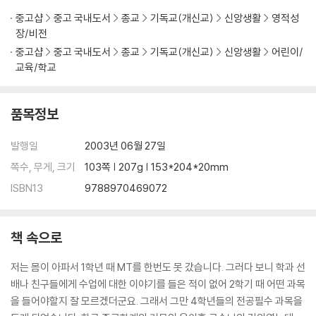
중고샵
중고 국내도서
종교
기독교(개신교)
신앙생활
영적성
장/비전
중고샵
중고 국내도서
종교
기독교(개신교)
신앙생활
어린이/
교육/학교
품목정보
발행일
2003년 06월 27일
쪽수, 무게, 크기
103쪽 | 207g | 153*204*20mm
ISBN13
9788970469072
책 속으로
저는 몸이 아파서 1학년 때 MT를 한번도 못 갔습니다. 그러다 보니 학과 선
배나 친구들에게 수업에 대한 이야기를 들은 적이 없어 2학기 때 어떤 과목
을 들어야할지 잘 모르겠더군요. 그래서 그만 4학년들의 전공필수 과목을