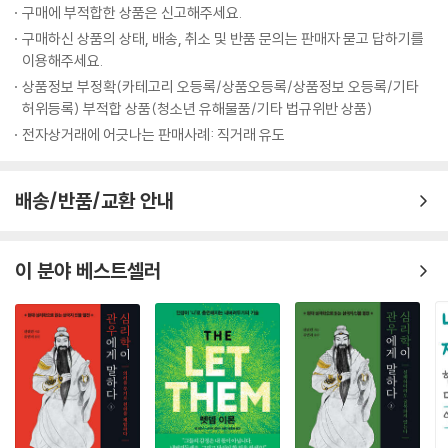
무모한 만용과 진정한 용기는 구분할 줄 알아야 한다
이해관계 때문에 약속을 헌신짝처럼 저버리는 일이 비일비재하다. 약속은
구매에 부적합한 상품은 신고해주세요.
단락 지어 모으고, 재해석 하여 그 진리의 참수를 쉽게 들여다 볼 수 있게
약속은 가볍게 하지 않되 한번 했으면 반드시 지킨다
법이다. 법이 지켜져야 국가와 사회가 건강해지듯이 비록 불리한 약속이라
구매하신 상품의 상태, 배송, 취소 및 반품 문의는 판매자 묻고 답하기를
하여 독자들의 수고를 덜어주고 있는 것이다.
도 지켜야 한다. 도산島山 안창호安昌浩 선생이 한 어린이와 공원에서 만
이용해주세요.
이 책에 인용된 고전은 《사가》 《헌서》 《후한서》 《삼국지》 《채근담》 《십팔
나기로 한 약속을 지키기 위해 위험을 무릅쓰고 약속 장소로 갔다가 일경
상품정보 부정확(카테고리 오등록/상품오등록/상품정보 오등록/기타
사략》 《초한지》 《삼국지연의》 《논어》 《맹자》 《장자》 《한비자》 《손자병
日警에게 붙잡힌 이야기는 이제 전설이 되어버렸다.
허위등록) 부적합 상품(청소년 유해물품/기타 법규위반 상품)
법》 《순자》 등이다. 저자는 이들 고전 가운데서도 특히 《삼국지연의》와 관
전자상거래에 어긋나는 판매사례: 직거래 유도
련된 모든 지역을 답사하면서 보고 느낀 감정을 토대로 각 영웅들의 삶의
20년의 세월을 뛰어넘어 ‘약속’을 지킨 훈훈한 일화가 하나 있다.
모습을 생생하게 재연해 냈다. 공명의 사당인 무후사, 두보 초당, 익주의 비
우리나라 유수의 건설회사 H건설은 30여 년 전에 태국에서 고속도로를
옥한 광야도 답사하면서 현지인들의 설명과 해설 등을 참고하면서 예전의
배송/반품/교환 안내
건설하고 있었다. 현장에서 십장으로 일하던 A는, 웬만한 직원 열 사람 몫
고사들을 재해석하면서 이 책의 중심글로 삼고 있다. 그리고 이러한 생동
을 해낼 만큼 억척이었다. A는 작업 지시에 반발하는 현지인(태국인)들과
적인 필치를 통해 이미 참교육의 진로를 벗어나 버린 교육의 현실 속에서
실랑이를 벌이다가 그들로부터 총격을 받았다. 가슴에 무려 여섯 발의 총
우리가 놓치고 지나쳐 버린 《삶의 지혜》를, 이 책은 다시 붙잡아다가 우리
이 분야 베스트셀러
탄을 맞은 그는 중태에 빠져 병원 중환자실에 입원했다. 사원들은 교대로
에게 되돌려주고 있는 것이다.
수혈을 하고 밤에는 병원으로 달려가 병상을 지켰다. 하지만 그는 나날이
저자는 진정한 인생 공부란 경험을 쌓고 마음을 닦는 것이라고 하고 있다.
기력이 떨어졌다. 그렇게 한 달이 지날 즈음, 그는 죽음을 앞두고 현장 책임
그러기 위해서는 고전을 통해 인류역사에 영향을 끼친 인물을 자기화 시키
자 L에게 부탁을 남겼다.
고, 또한 그들로부터 얻은 간접 경험을 자신의 지혜로 승화시켜 한 차원 높
“당신은 유능해서 틀림없이 장차 이 회사 책임자가 될 겁니다. 그때 내 가
은 삶을 구가해야 한다고 저자는 이 책 속에서 외치고 있는 것이다.
족이 찾아가거든 모른다 하지 마시고 딱 한 번만 도와주시오.”
“그때 제가 어디서 무슨 일을 하고 있을지 모르겠지만 제 힘이 닿는 일이라
면 무엇이든 돕겠습니다. 약속합니다. 그러니 마음 놓으시고 어서 기운을