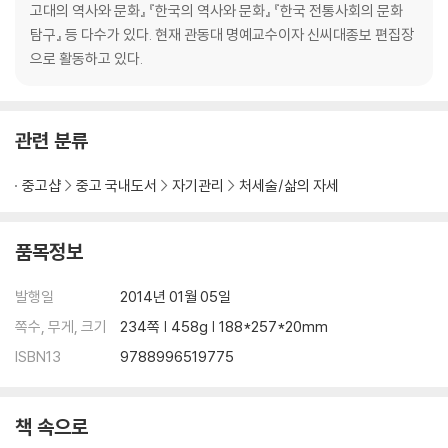
유비, 삼고초려로 천재 공명을 발탁하다
고대의 역사와 문화』 『한국의 역사와 문화』 『한국 전통사회의 문화
사심을 버리고 자기보다 더 뛰어난 인재를 발탁한다
탐구』 등 다수가 있다. 현재 관동대 명예교수이자 신씨대종보 편집장
자기 장점에 다른 사람의 장점을 접목한다
으로 활동하고 있다.
노인의 경륜과 지혜를 활용한다
조조, 남의 버림을 받기 전에 내가 먼저 버린다
파랑은 쪽에서 나왔으나 쪽보다 더 푸르다
관련 분류
큰일에는 말이 많으므로 그 결정에는 외로움이 따른다
닭 부리가 될지언정 쇠꼬리는 되지 않는다
중고샵
중고 국내도서
자기관리
처세술/삶의 자세
연작이 어찌 홍곡의 뜻을 알 것인가
리더의 최고 덕목은 인덕과 인격에 있다
물이 너무 맑으면 고기가 놀지 못 한다
품목정보
선비는 자기를 알아주는 사람을 위해 죽는다
천시는 지리만 못하고, 지리는 인화만 못하다
발행일
2014년 01월 05일
사사로운 명리를 버리고 대의를 앞세운다
쪽수, 무게, 크기
234쪽 | 458g | 188*257*20mm
법을 집행하는 데 지위고하에 차별을 두지 않는다
ISBN13
9788996519775
한 줄기 미풍으로도 우주의 변화를 감지한다
리더라면 고독을 두려워해서는 안 된다
끊임없이 노력하면 무슨 일이라도 이룬다
책 속으로