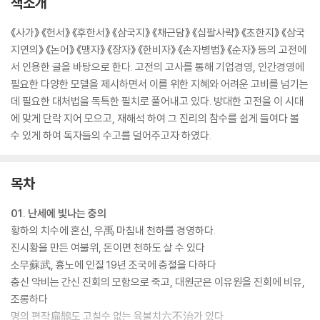
책소개
《사가》 《헌서》 《후한서》 《삼국지》 《채근담》 《십팔사략》 《초한지》 《삼국
지연의》 《논어》 《맹자》 《장자》 《한비자》 《손자병법》 《순자》 등의 고전에
서 인용한 글을 바탕으로 한다. 고전의 고사를 통해 기업경영, 인간경영에
필요한 다양한 모델을 제시하면서 이를 위한 지혜와 어려운 고비를 넘기는
데 필요한 대처법을 독특한 필치로 풀어내고 있다. 방대한 고전을 이 시대
에 맞게 단락 지어 모으고, 재해석 하여 그 진리의 참수를 쉽게 들여다 볼
수 있게 하여 독자들의 수고를 덜어주고자 하였다.
목차
01. 난세에 빛나는 충의
황하의 치수에 혼신, 우禹 마침내 천하를 경영하다.
진시황을 만든 여불위, 돈이면 천하도 살 수 있다
소무蘇武, 흉노에 인질 19년 조국에 충절을 다하다
충신 악비는 간신 진회의 모함으로 죽고, 대원군은 이유원을 진회에 비유,
조롱하다
명의 편작扁鵲도 고칠수 없는 육불치六不治가 있다