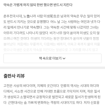
04. 인간경영의 지혜와 왕도
약속은 가볍게 하지 않되 한번 했으면 반드시 지킨다
- 사람을 어떻게 경영할 것인가
멀리 내다보는 안목을 기른다
춘추전국시대, 노魯나라 사람 미생尾生은 남과의 약속은 무슨 일이 있어
눈과 귀가 미혹에 빠지면 패가망신한다
도 반드시 지키는 것으로 유명했다. 어느 날 그는 사랑하는 여인과 냇가 다
조무래기와는 더불어 일할 수 없다
리 밑에서 만나기로 약속했다. 그는 약속한 시간에 맞춰 나갔지만 그녀는
천 리를 내다보는 안목을 키운다
아무리 기다려도 나타나지 않았다. 비가 너무 많이 쏟아져 미생도 오지 않
늘 스스로 반성하는 마음을 기른다
으려니 여긴 것이다. 미생이 기다리는 동안 장대비가 쏟아져 냇물이 점점
백 번 듣는 것보다 한 번 보는 것이 낫다
불어났다. 처음에는 무릎까지, 다음에는 배까지, 이윽고 목까지 물이 차올
저마다 지닌 다른 재능을 십분 활용한다
랐으나 미생은 오로지 약속을 지킨다는 일념으로 그 자리를 떠나지 않고
남의 단점을 비판하기 전에 장점을 찾아 격려한다
있다가 그만 교각을 끌어안은 채 물에 빠져 죽고 말았다(미생지신尾生之
책 속으로 더보기
가난이 청빈이 아닌 것처럼 부유가 부도덕은 아니다
信).
해마다 피는 꽃은 같아도 그것을 보는 사람은 다르다
내게 밭 2경이 있었다면 어찌 6국의 재상이 되었겠는가
명대의 소설가 풍몽룡馮夢龍이 엮은 단편소설집 《유세명언喩世明言》
출판사 리뷰
죽기를 각오하면 살고 요행히 살기를 바라면 죽는다
에는 좀더 섬뜩한 고사가 등장한다. 과거에 응시하러 가던 범거경范巨卿
결연히 행하면 귀신도 피해 간다
이라는 젊은이가 도중에 동상에 걸려 다 죽게 되었다. 역시 과거를 보러 가
고전은 사상의 바다이며, 지혜의 곳간이다. 인류의 역사는 시대의 마디마
호가호위하는 자는 결국 패가망신한다
던 장려張勵라는 젊은이가 그를 발견하고 며칠 동안 정성껏 돌봐주었다.
디에서, 사소한 사건으로 인해 거대한 흐름으로 가닥지어 지며, 작은 질서
소신을 파는 곡학아세로 자리를 구걸하지 않는다
두 사람 모두 시험 날짜는 놓치고 말았지만, 대신 의형제를 맺었다. 둘은 다
가 생성되고 소멸되면서 긍정적으로 발전되고 새로운 질서가 탄생하게 된
음해 중양절重陽節(음력 9월 9일)에 장려의 집에서 만나기로 약속했다.
다. 근현대사는 숨 가쁘게 변화하는 격랑의 시대이기도 하다. 저자 신호웅
05. 천하경영의 교훈과 지혜