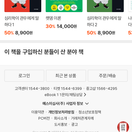
차리셔야지요.”
이 약속의 말을 들은 A는 곧 세상을 떠나고 말았다. 그 부탁이 유언이 되고
심리학이 관우에게 말
렛뎀 이론
심리학이 관우에게 말
나
만 셈이다.
하다 1
하다 2
다
30
14,000
%
원
그로부터 20여 년이 지난 어느 날, 그 건설회사 사장이 된 L에게 어떤 부인
50
8,900
50
8,900
5
%
%
원
원
으로부터 전화가 걸려왔다.
“옛날 태국에서 사장님과 함께 일했던 A의 아내입니다. 사장님께서 기억
하시면 찾아뵙고, 기억하지 못하신다면 찾아뵙지 않겠습니다.”
이 책을 구입하신 분들이 산 분야 책
L은 즉시 그 부인을 불러 만났다. 부인은 오래 되어 색이 바라고 귀퉁이가
파삭거리는 남편의 편지 한 장을 꺼내보였다.
“나는 어쩌면 살아서 돌아갈 수 없을지 모르겠소. 여기서 현장 책임자 L을
로그인
최근 본 상품
주문/배송
알게 되었는데, 그는 능력이 있고 좋은 사람이라서 내 죽은 뒤를 부탁해 놓
았소. 내가 죽고 나서 집에 당신 혼자 정 감당하기 어려운 일이 생기거든 딱
고객센터 1544-3800
티켓 1544-6399
중고샵 1566-4295
한 번만 그를 찾아가 부탁하시오.”
eBook 1:1문의/채팅상담
L은 20여 년 전 A가 비지땀을 흘리며 현장을 누비던 모습을 떠올렸다. 불
예스이십사(주) 사업자 정보
의의 총상을 입고 현지 병원에서 유언을 남기던 그의 수척한 얼굴과 눈물
진 눈동자가 아직도 뇌리에 생생했다.
이용약관
개인정보처리방침
청소년보호정책
PC버전
회사소개
거래처관계자께
A의 부인은 남편이 죽은 후 홀로 온갖 고생 끝에 아들을 공부시켜 공업고
도서홍보
광고
등학교까지 졸업시켰지만 아들은 좀처럼 취직이 되지 않았다. 그러는 가운