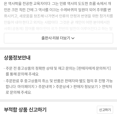
해가 바뀌어 약속한 날이 되자 장려는 음식을 장만해놓고 범거경을 기다렸
은 역사학을 전공한 교육자이다. 그는 인류 역사의 도도한 흐름 속에서 개
- 천하를 어떻게 경영할 것인가
다. 날이 저물도록 손님은 나타나지 않았다. 이윽고 깊은 밤, 초췌한 몰골에
인은 크든 작든 간에 그 역사를 이끄는 수레바퀴의 일원이 되어 주위를 변
눈물로 표를 지어 천하경영의 요체를 아뢰다
수심 가득한 표정의 범거경이 기척도 없이 장려의 방에 들어섰다. 그는 산
화시키고, 새로움을 창조해 나가면서 인류의 안정과 번영을 위한 참가치를
중상모략이나 헛소문에 현혹되지 않는다
사람이 아니라 범거경의 귀신이었다. 생활고에 시달리던 범거경은 중양절
만들어 내야 한다고 외치는 사람이다. 그것은 곧 개인이 어떤 분야에서든
창업도 어렵지만 그것을 지키는 것은 더 어렵다
당일에야 뒤늦게 약속을 기억해냈지만 천 리 길을 가기에는 이미 때가 늦
사회(공동체) 참여를 해야 만이 국가 전반의 발전이 이루어진다고 하는 말
말을 가리켜 사슴이라 하는 무리가 권력을 농단하다
었다. 어쩔 줄 몰라 하다가 “귀신은 천 리 길도 단숨에 갈 수 있다”는 말을
과도 일맥상통한다. 그러하기에 저자는 치열한 역사인식과 자기 통찰의 철
한번 엎질러진 물은 주워 담지 못한다
출판사 리뷰 더보기
듣고는 스스로 목숨을 끊어 약속을 지킨 것이다.
학, 그리고 이를 바탕으로 한 지혜가 만들어져야 한다고 보는 것이다. 그러
골육간의 다툼은 반드시 패가망신으로 끝난다
춘추전국시대 유세객 소진蘇秦은 연왕을 만나 유세하면서 미생지신尾生
한 지적인 욕구나 체득을 위해서는 고전에서 지적 충족을 얻어내야 하고,
달걀 두 개 때문에 동량지재를 버릴 것인가
之信같이 고지식해서는 국제정치를 하기 어렵다고 왕을 설득했다. 장자
이를 지혜로써 활용할 수 있어야만이 개인이나 국가가 새로운 세계에 도달
저마다 가장 뛰어난 재능을 찾아 발휘한다
상품정보안내
莊子도 우화에서 도척을 통해 미생을 비판하고 있다. “이런 인간들은 책
할 수 있다고 강조하고 있는 것이다.
일마다 그 특성에 따른 적임자가 따로 있다
형?刑(기둥에 묶어서 창으로 찔러 죽이는 형벌)을 당한 개, 물에 떠내려가
그런 점에서 근간의 주입식교육, 왜곡된 역사관, 천박한 이념과 사상을 바
그릇이 크면 다 품어 안을 수 있다
주문 전 중고상품의 정확한 상태 및 재고 문의는 [판매자에게 문의하기]
는 돼지, 깡통을 손에 든 비렁뱅이와 같이 쓸데없는 명목名目에 구애되어
라보는 그의 눈에는 미래의 개인이나 국가 모두가 파멸에 이르게 될 지도
생각난 날이 바로 길일이다
를 통해 문의해 주세요.
하나밖에 없는 목숨을 아끼지 않는 자들로 진정한 삶의 길을 모르는 패거
모른다는 안타까움이 비쳐지고 있는 듯하다. 그런 안타까움에서 쓰여 진
태산이 무너져도 낯빛 하나 바뀌지 않는다
주문완료 후 중고상품의 취소 및 반품은 판매자와 별도 협의 후 진행 가능
리일 뿐이다.”
이 책은 대학의 교양교과서로도 활용할 수 있고, 중고등학생들이 편하게
세치 혀로 백만 대군을 제압하다
합니다. 마이페이지 > 주문내역 > 주문상세 > 판매자 정보보기 > 연락처
소진이나 도척의 말도 일리는 있다. 그러나 산업사회가 진행되면서 우리
접근할 수 있도록 눈높이를 조절하여, 누구나 난해한 고전을 가까이 할 수
로 문의해 주세요.
부정한 짓은 반드시 패가망신으로 돌아온다
사회는 너무도 많이 변해가고 있다. 비록 융통성과는 담을 쌓았더라도 약
있도록 함으로써 지혜의 문을 열어주고자 하는 것이다.
때론 기다리는 것도 최상의 전략이다
속을 목숨보다 소중히 여긴 옛 이야기들은 우리에게 감동과 교훈을 준다.
이 책은 그야말로 고전의 고사와 연관시켜 기업경영, 인간경영에 필요한
나아감과 물러남을 조롭게 운용한다
현실에서는 신의信義가 헌신짝 취급을 당하기 있기 때문이다. 신의를 최
부적합 상품 신고하기
다양한 모델을 제시하면서 이를 위한 지혜와 어려운 고비를 넘기는데 필요
신고하기
멀리 있는 물로는 발등의 불을 끄지 못한다
고의 덕목으로 치던 유교적 전통사회의 가치관은 뿌리째 흔들리고, 눈앞의
한 대처법을 독특한 필치로 풀어내고 있다. 방대한 고전을 이 시대에 맞게