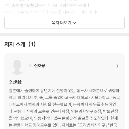
남우충수濫?充數같은 비례대표 국회의원이 문제다
상사上士는 뒷전 하사下士가 판을 치는 세태, 이건 아니다
목차 더보기
02. 위기에 대처하는 지혜
- 위기는 어떻게 기회가 되는가
고난은 모든 위대함의 어머니다
저자 소개
1
세상살이의 짜릿함은 와신상담에 있다
가장 잘 이기는 자는 싸우지 않는다
정도야말로 위기를 이기는 가장 확실한 무기다
저
신호웅
근본을 다스리지 않고서는 백약이 무효하다
문인은 협객과 일맥상통하는 면이 있다
개미구멍이라고 방치했다가는 둑이 무너진다
辛虎雄
죽기를 각오한 마음에 사는 길이 있다
일본에서 출생하여 유년기에 선영이 있는 통도사 사하촌으로 귀향하
불운을 탓하지 않고 시련을 밑거름 삼아 절창을 이루다
였다. 향리에서 초, 중, 고를 졸업하고 동아대학교 · 서울대학교 · 동국
인내야말로 모든 일처리의 바탕이다
대학교에서 법학과 사학을 전공했으며, 문학박사 학위를 취득하였
다. 관동대 사학과 교수로 인문대학장, 인문과학연구소장, 박물관장
03. 인재 발탁과 기용의 지혜
을 역임했으며, 영동지역의 많은 문화유적 발굴을 주도하였다. 현재
- 인재를 어떻게 알아보고 키울 것인가
는 관동대학교 명예교수로 있다. 저서로는 『고려법제사연구』 『한국