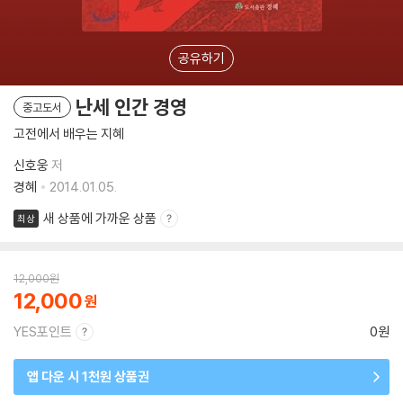
공유하기
난세 인간 경영
중고도서
고전에서 배우는 지혜
신호웅
저
경혜
2014.01.05.
새 상품에 가까운 상품
최상
12,000
원
12,000
YES포인트
0원
앱 다운 시 1천원 상품권