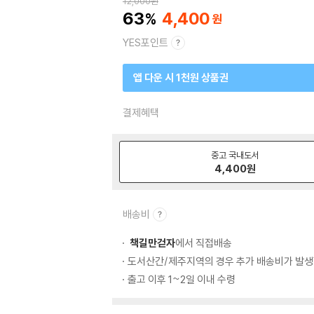
12,000
원
63
4,400
YES포인트
앱 다운 시 1천원 상품권
결제혜택
중고 국내도서
4,400
원
배송비
책길만걷자
에서 직접배송
도서산간/제주지역의 경우 추가 배송비가 발생
출고 이후 1~2일 이내 수령