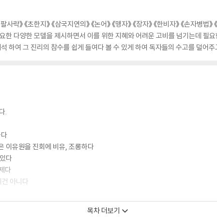
《십팔사략》 《초한지》 《삼국지연의》 《논어》 《맹자》 《장자》 《한비자》 《손자병법
필요한 다양한 모델을 제시하면서 이를 위한 지혜와 어려운 고비를 넘기는데 필요
해석 하여 그 진리의 참수를 쉽게 들여다 볼 수 있게 하여 독자들의 수고를 덜어주
다.
하다
은 이유원을 진회에 비유, 조롱하다
 있다
제다
이건 아니다
목차 더보기