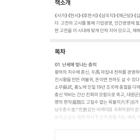
책소개
《사가》 《헌서》 《후한서》 《삼국지》 《채근담》 
다. 고전의 고사를 통해 기업경영, 인간경영에 
한 고전을 이 시대에 맞게 단락 지어 모으고, 재
목차
01. 난세에 빛나는 충의
황하의 치수에 혼신, 우禹 마침내 천하를 경영하
진시황을 만든 여불위, 돈이면 천하도 살 수 있다
소무蘇武, 흉노에 인질 19년 조국에 충절을 다
충신 악비는 간신 진회의 모함으로 죽고, 대원군
명의 편작扁鵲도 고칠수 없는 육불치六不治가
남우충수濫?充數같은 비례대표 국회의원이 문
상사上士는 뒷전 하사下士가 판을 치는 세태, 
02. 위기에 대처하는 지혜
- 위기는 어떻게 기회가 되는가