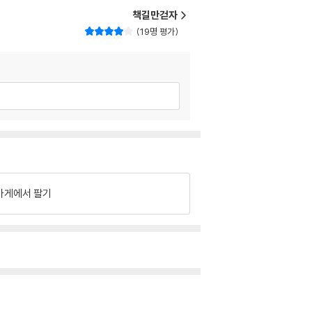
책길만걷자
19명 평가
가게에서 팔기