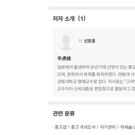
고난은 모든 위대함의 어머니다
세상살이의 짜릿함은 와신상담에 있다
저자 소개
1
가장 잘 이기는 자는 싸우지 않는다
정도야말로 위기를 이기는 가장 확실한 무기다
근본을 다스리지 않고서는 백약이 무효하다
저
신호웅
문인은 협객과 일맥상통하는 면이 있다
개미구멍이라고 방치했다가는 둑이 무너진다
죽기를 각오한 마음에 사는 길이 있다
辛虎雄
불운을 탓하지 않고 시련을 밑거름 삼아 절창을
일본에서 출생하여 유년기에 선영이 있는 통도
인내야말로 모든 일처리의 바탕이다
으며, 문학박사 학위를 취득하였다. 관동대 
관동대학교 명예교수로 있다. 저서로는 『고려법
03. 인재 발탁과 기용의 지혜
교수이자 신씨대종보 편집장으로 활동하고 있
- 인재를 어떻게 알아보고 키울 것인가
유비, 삼고초려로 천재 공명을 발탁하다
사심을 버리고 자기보다 더 뛰어난 인재를 발탁
관련 분류
자기 장점에 다른 사람의 장점을 접목한다
노인의 경륜과 지혜를 활용한다
중고샵
중고 국내도서
자기관리
처세술/
조조, 남의 버림을 받기 전에 내가 먼저 버린다