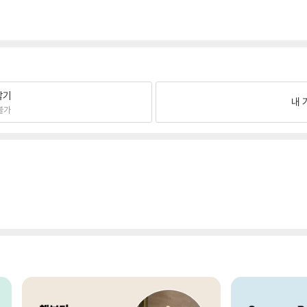
팔기
내 
불가