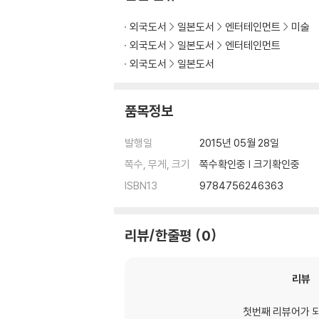
외국도서
일본도서
엔터테인먼트
미술
외국도서
일본도서
엔터테인먼트
외국도서
일본도서
품목정보
발행일
2015년 05월 28일
쪽수, 무게, 크기
쪽수확인중 | 크기확인중
ISBN13
9784756246363
리뷰/한줄평
0
리뷰
첫번째 리뷰어가 