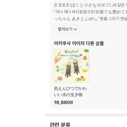
은 포포프(ぼくと小さなポポフ)』와 같은 
『자나 깨나 바다표범구조대(寢ても覺めてもア
っちゃん あきとふゆ)』, 『동물 그리기 
펼쳐보기
아키쿠사 아이
의 다른 상품
色えんぴつでかわ
いい水の生き物
16,880
원
관련 분류