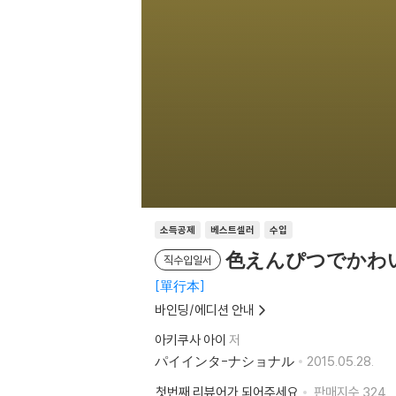
소득공제
베스트셀러
수입
色えんぴつでかわ
직수입일서
單行本
바인딩/에디션 안내
아키쿠사 아이
저
パイインタ-ナショナル
2015.05.28.
첫번째 리뷰어가 되어주세요
판매지수
324