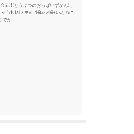
 가슴도감(どうぶつのおっぱいずかん)』,
서로 『강아지 시루의 가을과 겨울(いぬのに
ぴつでか