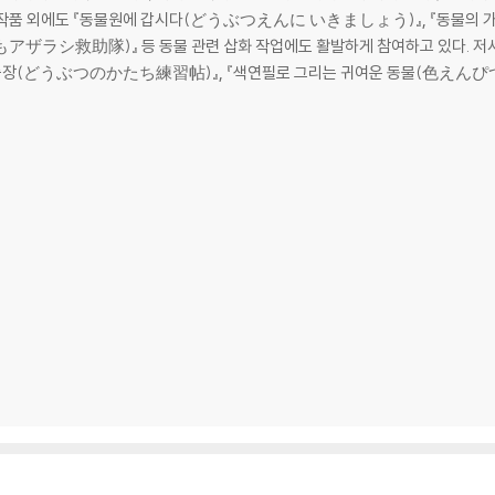
작품 외에도 『동물원에 갑시다(どうぶつえんに いきましょう)』, 『동물의
ザラシ救助隊)』 등 동물 관련 삽화 작업에도 활발하게 참여하고 있다. 저
연습장(どうぶつのかたち練習帖)』, 『색연필로 그리는 귀여운 동물(色えん