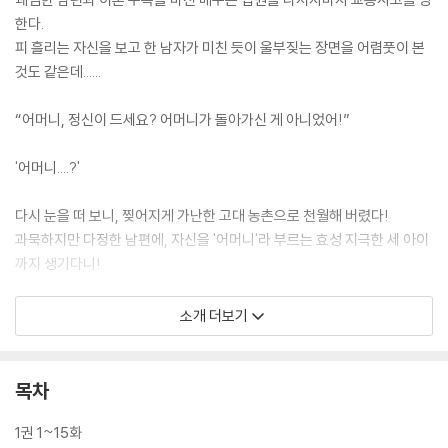
한다.
피 흘리는 자신을 보고 한 남자가 미친 듯이 울부짖는 장면을 어렴풋이 본
것도 같은데......
“어머니, 정신이 드세요? 어머니가 돌아가신 게 아니었어!”
'어머니....?'
다시 눈을 떠 보니, 찢어지게 가난한 고대 농촌으로 천월해 버렸다!
과묵하지만 다정한 남편에, 자신을 '어머니'라 부르는 효성 지극한 세 아이
까지 생기다니!
'세 아이는 이래저래 키울 수 있겠는데, 남편은 어쩌지?'
소개 더보기
고대 농촌에서 생판 남의 아내로 살아가야 한다는 현실에 머리가 지끈거리
는 것도 잠시,
목차
배수는 당장 아이들의 심각한 영양상태를 해결하고 다가올 겨울부터 대비
하기로 한다.
1권 1~15화