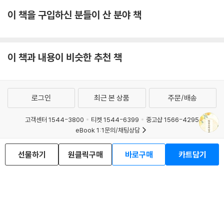
이 책을 구입하신 분들이 산 분야 책
이 책과 내용이 비슷한 추천 책
로그인
최근 본 상품
주문/배송
고객센터 1544-3800
티켓 1544-6399
중고샵 1566-4295
eBook 1:1문의/채팅상담
예스이십사(주) 사업자 정보
선물하기
원클릭구매
바로구매
카트담기
이용약관
개인정보처리방침
청소년보호정책
PC버전
회사소개
거래처관계자께
도서홍보
광고
Copyright © YES24 Corp. All Rights Reserved.
MATOM3