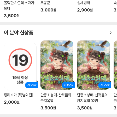
몰락한 가문의 소저가
우봉군
성세방화
속
되다
3,000
2,900
3
원
원
3,500
원
이 분야 신상품
황리비가 (특별외전)
단총소청매: 산적들의
단총소청매: 산적들의
단
금지옥엽
금지옥엽 02권
금
2,000
원
3,500
3,500
3
원
원