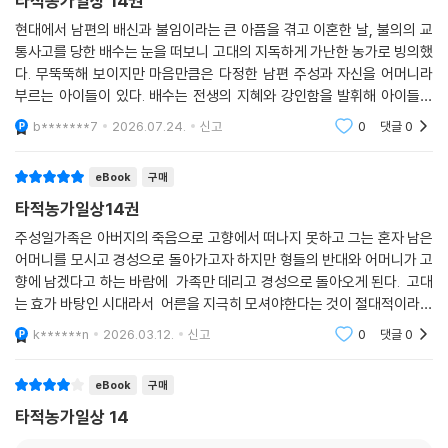
타적농가일상 14권
현대에서 남편의 배신과 불임이라는 큰 아픔을 겪고 이혼한 날, 불의의 교
통사고를 당한 배수는 눈을 떠보니 고대의 지독하게 가난한 농가로 빙의했
다. 무뚝뚝해 보이지만 마음만큼은 다정한 남편 주성과 자신을 어머니라
부르는 아이들이 있다. 배수는 전생의 지혜와 강인함을 발휘해 아이들의
굶주림을 해결하고, 혹독한 겨울을 대비하며 집안을 살뜰하게 일구어 나간
b*******7
2026.07.24.
신고
0
댓글
0
다. 이 과정에서
eBook
구매
타적농가일상14권
주성일가족은 아버지의 죽음으로 고향에서 떠나지 못하고 그는 혼자 남은
어머니를 모시고 경성으로 돌아가고자 하지만 형들의 반대와 어머니가 고
향에 남겠다고 하는 바람에 가족만 데리고 경성으로 돌아오게 된다. 고대
는 효가 바탕인 시대라서 어른을 지극히 모셔야한다는 것이 절대적이라서
답답함이 느껴집니다.
k******n
2026.03.12.
신고
0
댓글
0
eBook
구매
타적농가일상 14