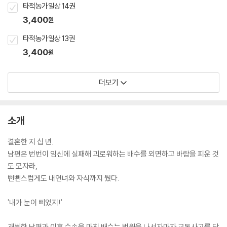
타적농가일상 14권
3,400
원
타적농가일상 13권
3,400
원
더보기
소개
결혼한 지 십 년.
남편은 번번이 임신에 실패해 괴로워하는 배수를 외면하고 바람을 피운 것
도 모자라,
뻔뻔스럽게도 내연녀와 자식까지 뒀다.
'내가 눈이 삐었지!'
괘씸한 남편과 이혼 수속을 마친 배수는 법원을 나서자마자 교통사고를 당