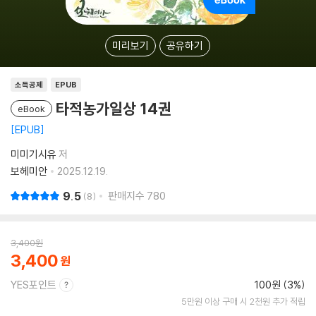
미리보기
공유하기
소득공제
EPUB
타적농가일상 14권
eBook
EPUB
미미기시유
저
보헤미안
2025.12.19.
9.5
판매지수
780
8
3,400
원
3,400
YES포인트
100원 (3%)
5만원 이상 구매 시 2천원 추가 적립