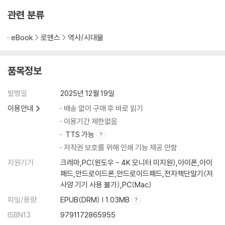
관련 분류
eBook
로맨스
역사/시대물
품목정보
발행일
2025년 12월 19일
이용안내
배송 없이 구매 후 바로 읽기
이용기간 제한없음
TTS 가능
저작권 보호를 위해 인쇄 기능 제공 안함
지원기기
크레마,PC(윈도우 - 4K 모니터 미지원),아이폰,아이
패드,안드로이드폰,안드로이드패드,전자책단말기(저
사양 기기 사용 불가),PC(Mac)
파일/용량
EPUB(DRM) | 1.03MB
ISBN13
9791172865955