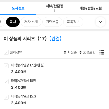
리뷰/한줄평
도서정보
배송/반품/교환
8
개
목차
저자 소개
관련분류
품목정보
이 상품의 시리즈
17
완결
전체선택
최신순
품절포함
타적농가일상 17권(완결)
3,400
원
타적농가일상 16권
3,400
원
타적농가일상 15권
3,400
원