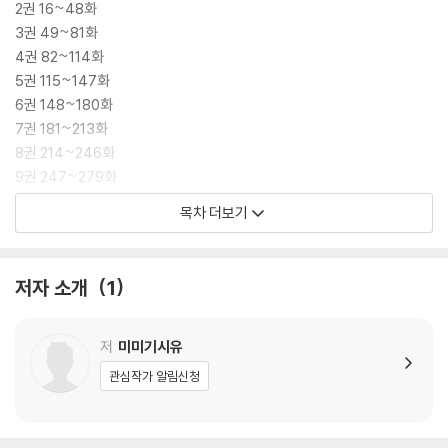
2권 16~48화
한편, 억척스럽고 인색했던 아내의 온화하고 생기 넘치는 모습에,
3권 49~81화
남편 주성은 신혼 때도 느끼지 못했던 묘한 감정에 휩싸이게 되는데......
4권 82~114화
5권 115~147화
6권 148~180화
7권 181~213화
8권 214~246화
9권 247~279화
10권 280~312화
목차 더보기
11권 313~345화
12권 346~378화
13권 379~411화
저자 소개
1
14권 412~445화
15권 446~479화
16권 480~513화
저
미미기시유
17권 514~560화 (외전 포함 완결)
관심작가 알림신청