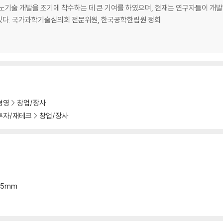
워 | 파이퀀트 | 폴리아 워터 | 플래닛 랩 | 필메디 | CFS | D- 웨이브 시스템스
나노기술 개발을 조기에 착수하는 데 큰 기여를 하였으며, 현재는 연구자들이 개
 있다. 국가과학기술심의회 전문위원, 한국공학한림원 정회
 성숙-새로운 수단의 등장 | 새로운 환경-사회 인식의 변화와 신기술 융합 | 딥
경영
창업/장사
투자/재테크
창업/장사
분적인 기술 개선의 한계 | 기술의 사회경제적 가치에 주목
*15mm