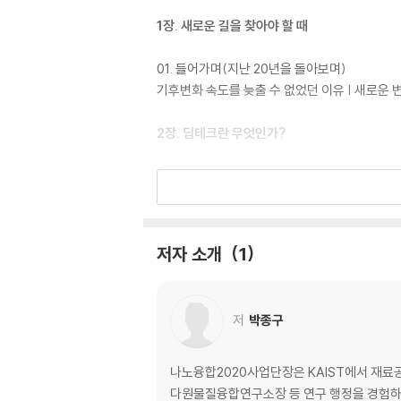
1장. 새로운 길을 찾아야 할 때
01. 들어가며(지난 20년을 돌아보며)
기후변화 속도를 늦출 수 없었던 이유 | 새로운 
2장. 딥테크란 무엇인가?
01. 딥테크의 성격과 특징
02. 딥테크 기술의 예
3장. 딥테크 비즈니스 동향
저자 소개
1
01. 딥테크 동향
딥테크 스타트업 동향 | 딥테크는 이미 현실의 비
저
박종구
02. 주목받고 있는 딥테크 스타트업
그래프코어 | 깅코 바이오위크 | 데스크톱 메탈 | 
나노융합2020사업단장은 KAIST에서 재료공
나노테크놀로지 | 시보그 테크놀로지스 | 아이온큐 
다원물질융합연구소장 등 연구 행정을 경험하