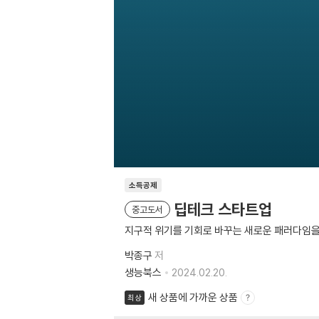
소득공제
딥테크 스타트업
중고도서
지구적 위기를 기회로 바꾸는 새로운 패러다임을
박종구
저
생능북스
2024.02.20.
새 상품에 가까운 상품
최상