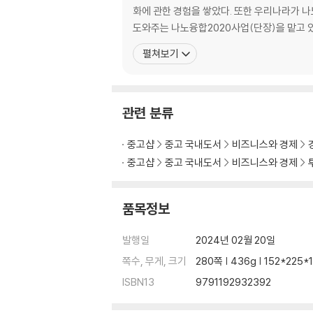
머젠 | 차지포인트 | 카본 | 퀀텀스케 이프 | 테라파
화에 관한 경험을 쌓았다. 또한 우리나라가 
도와주는 나노융합2020사업(단장)을 맡고
4장. 딥테크가 출현하게 된 배경
펼쳐보기
01. 지속 가능한 발전을 위해 해결해야 할 난제들
재앙으로 치닫는 기후변화 | 그 밖의 난제들
관련 분류
02. 딥테크와 난제 해결
주목받지 못했던 기술의 재발견 | 유망 신기술의
중고샵
중고 국내도서
비즈니스와 경제
중고샵
중고 국내도서
비즈니스와 경제
03. 딥테크가 출현한 배경
기술 전주기에 대한 관심 증대 | 점진적이고 부
품목정보
04. 연구개발 관점에서 본 딥테크 영역
발행일
2024년 02월 20일
스토크 관점의 난제 해결 경로
쪽수, 무게, 크기
280쪽 | 436g | 152*225
5장. 딥테크의 성장과 딥테크가 필요한 영역
ISBN13
9791192932392
01. 딥테크가 성장하는 환경