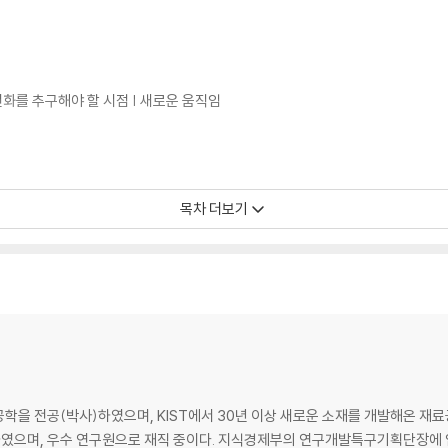
변화를 추구해야 할 시점 | 새로운 움직임
목차 더보기
즈니스 | 성공한 딥테크 스타트업의 특징 | 딥테크 스타트업의 동향 변화 | 딥
란자테크 | 릴리움 | 바이 온텍 | 보스턴 다이내믹스 | 붐 테크놀로지 | 빔 테라퓨틱
학을 전공(박사)하였으며, KIST에서 30년 이상 새로운 소재를 개발해온 재
| 액시엄 스페 이스 | 업사이드 푸드 | 옥스퍼드 나노기공 기술 | 이노스페이스 | 
였으며, 우수 연구원으로 재직 중이다. 지식경제부의 연구개발특구기획단장에 