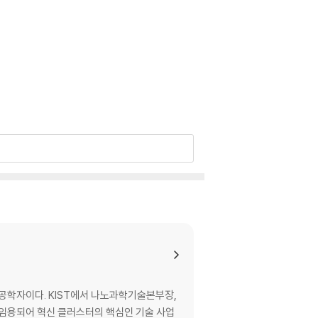
테크 스타트업이 성공하는 환경
스 | 서남 | 스파이 버 | 스파이어 글로벌 | 시루
료공학자이다. KIST에서 나노과학기술본부장,
인디고 AG | 임파서블 푸드 | 잇 저스트 | 자이
임용되어 혁신 클러스터의 핵심인 기술 사업