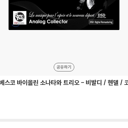
공유하기
 보베스코 바이올린 소나타와 트리오 - 비발디 / 헨델 / 코렐