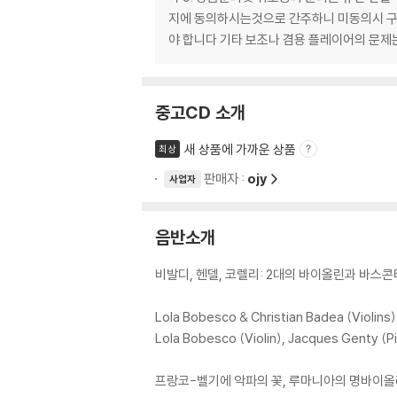
지에 동의하시는것으로 간주하니 미동의시 구입치
야 합니다 기타 보조나 겸용 플레이어의 문
중고CD 소개
새 상품에 가까운 상품
최상
판매자 :
ojy
사업자
음반소개
비발디, 헨델, 코렐리: 2대의 바이올린과 바스콘
Lola Bobesco & Christian Badea (Violins
Lola Bobesco (Violin), Jacques Genty (P
프랑코-벨기에 악파의 꽃, 루마니아의 명바이올리