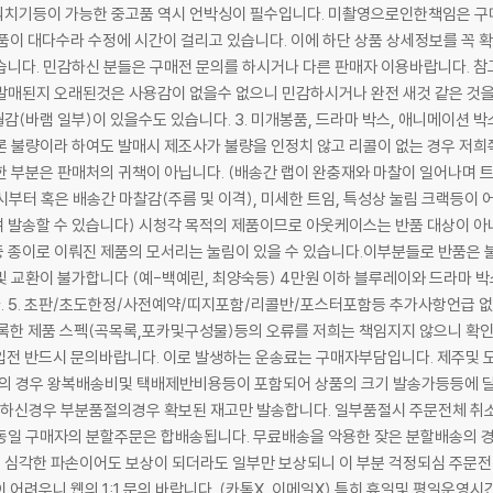
치기등이 가능한 중고품 역시 언박싱이 필수입니다. 미촬영으로인한책임은 구매자
품이 대다수라 수정에 시간이 걸리고 있습니다. 이에 하단 상품 상세정보를 꼭 
습니다. 민감하신 분들은 구매전 문의를 하시거나 다른 판매자 이용바랍니다. 
발매된지 오래된것은 사용감이 없을수 없으니 민감하시거나 완전 새것 같은 것을
(바램 일부)이 있을수도 있습니다. 3. 미개봉품, 드라마 박스, 애니메이션 박
론 불량이라 하여도 발매시 제조사가 불량을 인정치 않고 리콜이 없는 경우 저희
한 부분은 판매처의 귀책이 아닙니다. (배송간 랩이 완충재와 마찰이 일어나며 트
시부터 혹은 배송간 마찰감(주름 및 이격), 미세한 트임, 특성상 눌림 크랙등이
 발송할 수 있습니다) 시청각 목적의 제품이므로 아웃케이스는 반품 대상이 아
 종이로 이뤄진 제품의 모서리는 눌림이 있을 수 있습니다.이부분들로 반품은 불
 교환이 불가합니다 (예-백예린, 최양숙등) 4만원 이하 블루레이와 드라마 박
. 5. 초판/초도한정/사전예약/띠지포함/리콜반/포스터포함등 추가사항언급 없
록한 제품 스펙(곡목록,포카및구성물)등의 오류를 저희는 책임지지 않으니 확인후
구입전 반드시 문의바랍니다. 이로 발생하는 운송료는 구매자부담입니다. 제주및
품의 경우 왕복배송비및 택배제반비용등이 포함되어 상품의 크기 발송가등등에 달
주문하신경우 부분품절의경우 확보된 재고만 발송합니다. 일부품절시 주문전체 취
 동일 구매자의 분할주문은 합배송됩니다. 무료배송을 악용한 잦은 분할배송의 
 심각한 파손이어도 보상이 되더라도 일부만 보상되니 이 부분 걱정되심 주문전
이 어려우니 웹의 1:1 문의 바랍니다. (카톡X, 이메일X) 특히 휴일및 평일운