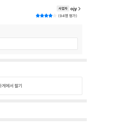
ojy
사업자
94명 평가
가게에서 팔기