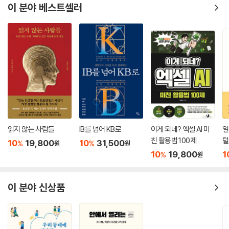
이 분야 베스트셀러
읽지 않는 사람들
IB를 넘어 KB로
이게 되네? 엑셀 AI 미
일
친 활용법 100제
털
10
19,800
10
31,500
%
%
원
원
10
19,800
1
%
원
이 분야 신상품