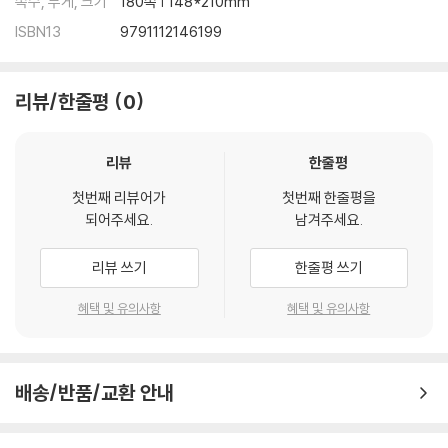
쪽수, 무게, 크기
180쪽 | 148*210mm
ISBN13
9791112146199
리뷰/한줄평
0
리뷰
한줄평
첫번째 리뷰어가
첫번째 한줄평을
되어주세요.
남겨주세요.
리뷰 쓰기
한줄평 쓰기
혜택 및 유의사항
혜택 및 유의사항
배송/반품/교환 안내