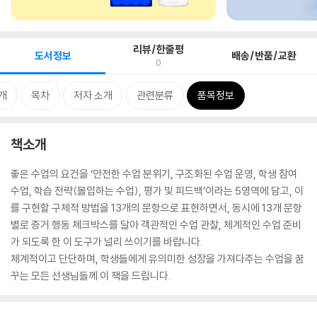
리뷰/한줄평
도서정보
배송/반품/교환
0
개
목차
저자 소개
관련분류
품목정보
책소개
좋은 수업의 요건을 ‘안전한 수업 분위기, 구조화된 수업 운영, 학생 참여
수업, 학습 전략(몰입하는 수업), 평가 및 피드백’이라는 5영역에 담고, 이
를 구현할 구체적 방법을 13개의 문항으로 표현하면서, 동시에 13개 문항
별로 증거 행동 체크박스를 달아 객관적인 수업 관찰, 체계적인 수업 준비
가 되도록 한 이 도구가 널리 쓰이기를 바랍니다.
체계적이고 단단하며, 학생들에게 유의미한 성장을 가져다주는 수업을 꿈
꾸는 모든 선생님들께 이 책을 드립니다.