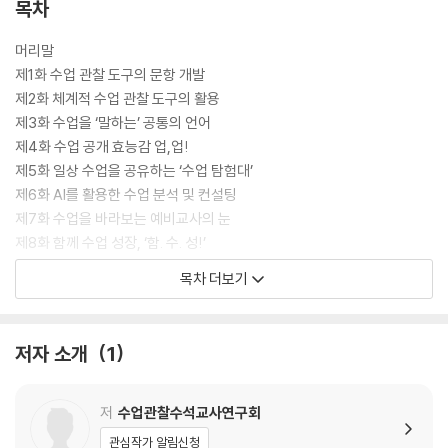
목차
머리말
제1화 수업 관찰 도구의 문항 개발
제2화 체계적 수업 관찰 도구의 활용
제3화 수업을 ‘말하는’ 공통의 언어
제4화 수업 공개 효능감 업,업!
제5화 일상 수업을 공유하는 ‘수업 탐험대’
제6화 AI를 활용한 수업 분석 및 컨설팅
제7화 수업을 바라보는 예비교사의 눈
제8화 함께 수업 성장, ‘함. 수. 성!’
제9화 수업 관찰 도구를 통한 수업 성찰
목차 더보기
제10화 저경력 교사와 수업으로 대화하기
제11화 수업으로 더 단단하게, 멘토링!
제12화 수업 성장의 시작, ‘자기’ 장학
저자 소개
1
제13화 수업으로 성장하는 교사로
부록 수업 관찰 도구 v1.1, v1.2, v2.1, v2.2
저
수업관찰수석교사연구회
관심작가 알림신청