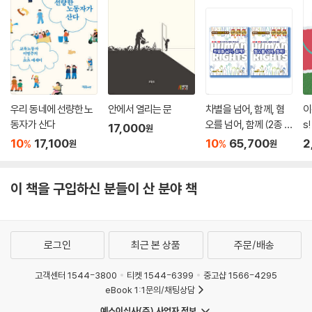
우리 동네에 선량한 노
안에서 열리는 문
차별을 넘어, 함께, 혐
이
동자가 산다
오를 넘어, 함께 (2종 세
s!
17,000
원
트)
10
17,100
10
65,700
2
%
%
원
원
이 책을 구입하신 분들이 산 분야 책
로그인
최근 본 상품
주문/배송
고객센터 1544-3800
티켓 1544-6399
중고샵 1566-4295
eBook 1:1문의/채팅상담
예스이십사(주) 사업자 정보