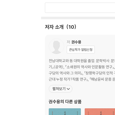
5. 광주칠석고싸움놀이 〈길놀이 소리〉에 담긴 
제 2부 부록
저자 소개
10
1. 여말선초 광주명문 광산김씨와 김문발-김정
2. 연못이 있어야 ‘부용정’도 있나니-김기림
3. 광주지역 향약의 현황과 의의-김덕진
저
권수용
4. 향약, 거버넌스에로의 초대-김일중
관심작가 알림신청
5. 조선시대 광주향약의 성립 과정 연구-이종일
6. 선조와 그 유흔에 대한 소회-김용규
전남대학교와 동 대학원을 졸업. 문학박사. 문
기』(공역), 『소쇄원의 역사와 인문활동 연구』
제 3부 자료
구당의 역사와 그 의미」, 「창평학구당의 인적 구
근대 누정 작가?작품 연구」, 「해남윤씨 문중 
1. 김문발 행적(조선왕조실록)
펼쳐보기
2. 『광산지』 해제-박미선
3. 『광산지』 원문
권수용
의 다른 상품