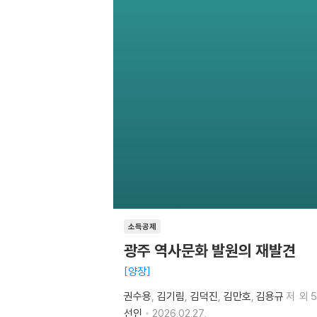
소득공제
광주 역사문화 발원의 재발견
양장
권수용
김기림
김덕진
김만호
김용규
저
외 
선인
2026.02.27.