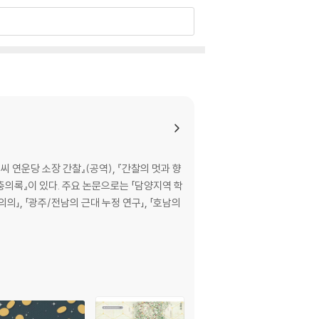
 연운당 소장 간찰』(공역), 『간찰의 멋과 향
 충의록』이 있다. 주요 논문으로는 「담양지역 학
의」, 「광주/전남의 근대 누정 연구」, 「호남의