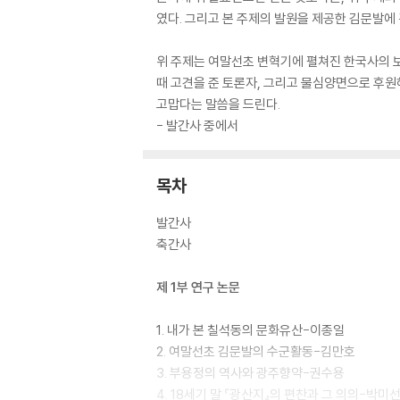
였다. 그리고 본 주제의 발원을 제공한 김문발에
위 주제는 여말선초 변혁기에 펼쳐진 한국사의 보
때 고견을 준 토론자, 그리고 물심양면으로 후
고맙다는 말씀을 드린다.
- 발간사 중에서
목차
발간사
축간사
제 1부 연구 논문
1. 내가 본 칠석동의 문화유산-이종일
2. 여말선초 김문발의 수군활동-김만호
3. 부용정의 역사와 광주향약-권수용
4. 18세기 말 『광산지』의 편찬과 그 의의-박미