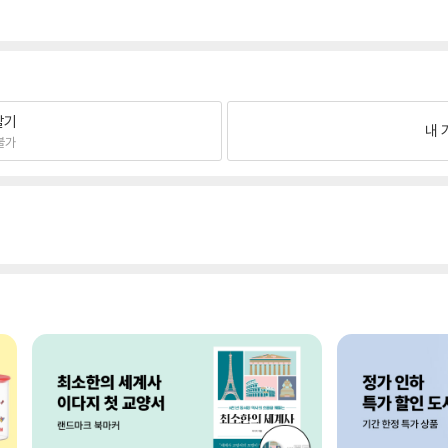
팔기
내 
불가