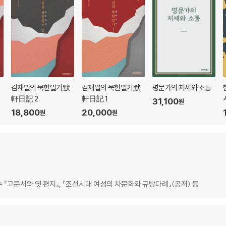
김재일의 묵헌일기默
김재일의 묵헌일기默
명문가의 처세와 소통
軒日記 2
軒日記 1
31,100
원
18,800
20,000
원
원
『고문서와 옛 편지』, 『조선시대 여성의 차문화와 규방다례』(공저) 등