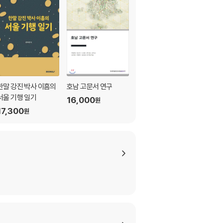
한말 강진 박사 이흠의
호남 고문서 연구
전남선생안
서울 기행 일기
16,000
5
23,750
%
원
원
17,300
원