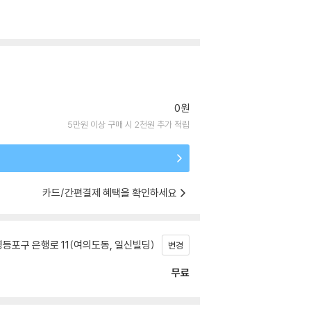
0원
5만원 이상 구매 시 2천원 추가 적립
카드/간편결제 혜택을 확인하세요
등포구 은행로 11(여의도동, 일신빌딩)
변경
무료