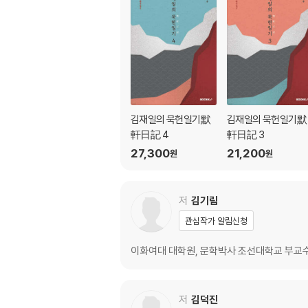
김재일의 묵헌일기默
김재일의 묵헌일기默
軒日記 4
軒日記 3
27,300
21,200
원
원
저
김기림
관심작가 알림신청
이화여대 대학원, 문학박사 조선대학교 부교수 
저
김덕진