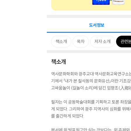
도서정보
책소개
목차
저자 소개
관련
책소개
역사문화학회와 광주교대 역사문화교육연구소는 공동
기에서 「내가 본 칠석동의 문화유산」이란 기조강연
고싸움놀이 〈길놀이 소리〉에 담긴 입향조(入鄕祖
필자는 이 공동학술대회를 기획하고 토론 좌장을 
게 되었다. 그리하여 광주 지역사의 심화를 위
를 출간하게 되었다.
본서에 위 발표원고만 싣는 것보다는, 위 주제