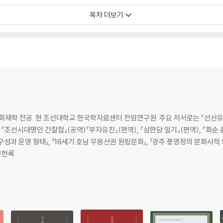
입향조 흔적 탐색 시고-박종오
목차 더보기
호
화재학 전공. 현 조선대학교 한국학자료센터 전임연구원. 주요 저서로는 『선산유씨
, 『조선시대명인 간찰첩』(공역)『부자유친』(편역), 『삼한당 일기』(편역), 『화순
성과 운영 형태」, 「16세기 호남 무등산권 원림문화」, 「광주 풍영정의 문화사적 의
문헌록