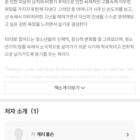
로 인한 마음의 상처와 비행기 추락으로 인한 육체적인 고통속에 아무런
희망을 가지지 못한채 지낸다. 그러던 중 어머니가 사주신 손도끼를 보고,
산 속에서 이러저러한 고난을 헤쳐가면서 자신의 인생을 스스로 영위해보
고 싶은 강한 욕망을 느끼면서 살기로 결심한다.
10대로 접어드는 청소년들의 신체적, 정신적 변화를 잘 그려냈으며, 청소
년기의 방황 속에서 소극적으로 살아가기 쉬운 시기에 적극적이고 진취적
으로 살아가도록 용기를 주는 책이다.
Thirteen-year-old Brian Robeson is on his way to visit his fath
er when the single-engine plane in which he is flying crashes.
Suddenly, Brian finds himself alone in the Canadian wilderness
책소개 더보기
with nothing but a tattered Windbreaker and the hatchet his
mother gave him as a present -- and the dreadful secret that
has been tearing him apart since his parent's divorce. But now
저자 소개
1
Brian has no time for anger, self pity, or despair -- it will take al
l his know-how and determination, and more courage than he
knew he possessed, to survive.
저
게리 폴슨