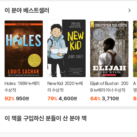
이 분야 베스트셀러
Holes : 1999 뉴베리
New Kid: 2020 뉴베
Elijah of Buxton : 200
A 
수상작
리 수상작
8 뉴베리 아너 수상작
영
소
92
950
79
4,600
64
3,710
8
%
%
%
원
원
원
상
이 책을 구입하신 분들이 산 분야 책