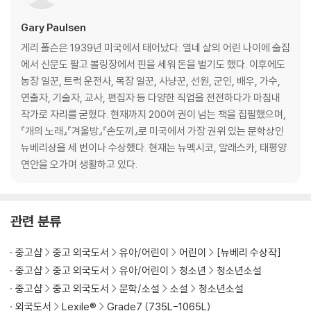
For twenty years Gary Paulsen's award-winning contemporar
y classic has been the survival story with which all others are c
Gary Paulsen
ompared. This new edition, with a reading group guide, will intr
게리 폴슨은 1939년 미국에서 태어났다. 열네 살의 어린 나이에 술집
oduce a new generation of readers to this page-turning, hear
에서 신문도 팔고 볼링장에서 핀을 세워 돈을 벌기도 했다. 이후에도
t-stopping adventure.
농장 일꾼, 트럭 운전사, 목장 일꾼, 사냥꾼, 선원, 군인, 배우, 가수,
연출자, 기술자, 교사, 편집자 등 다양한 직업을 전전하다가 마침내
작가로 자리를 굳혔다. 현재까지 200여 권이 넘는 책을 집필했으며,
『개의 노래』『겨울방』『손도끼』로 미국에서 가장 권위 있는 문학상인
뉴베리상을 세 번이나 수상했다. 현재는 뉴멕시코, 알래스카, 태평양
연안을 오가며 생활하고 있다.
관련 분류
중고샵
중고 외국도서
유아/어린이
어린이
[뉴베리 수상작]
중고샵
중고 외국도서
유아/어린이
청소년
청소년소설
중고샵
중고 외국도서
문학/소설
소설
청소년소설
외국도서
Lexile®
Grade7 (735L-1065L)