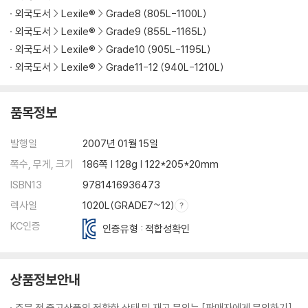
외국도서
Lexile®
Grade8 (805L-1100L)
외국도서
Lexile®
Grade9 (855L-1165L)
외국도서
Lexile®
Grade10 (905L-1195L)
외국도서
Lexile®
Grade11-12 (940L-1210L)
품목정보
발행일
2007년 01월 15일
쪽수, 무게, 크기
186쪽 | 128g | 122*205*20mm
ISBN13
9781416936473
렉사일
1020L(GRADE7~12)
KC인증
인증유형 : 적합성확인
상품정보안내
주문 전 중고상품의 정확한 상태 및 재고 문의는 [판매자에게 문의하기]