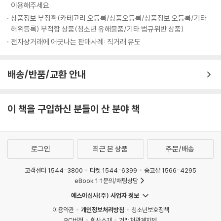
이용해주세요.
량에서 비롯된 해박함과 글쓰기에 대한 무서운 집념은 세 차례나 영예로운
상품정보 부정확(카테고리 오등록/상품오등록/상품정보 오등록/기타
전미 도서상을 거머쥐고 노벨문학상을 수상하는 바탕이 된다. 자서전적 사
허위등록) 부적합 상품(청소년 유해물품/기타 법규위반 상품)
실이 녹아들어 자칫 개인의 일기가 될 소지가 있는 그의 소설들은 소재가
전자상거래에 어긋나는 판매사례: 직거래 유도
주제가 되는 우를 범하지 않고 어느 시기, 어느 곳에서 읽어도 공감을 얻어
내는 보편성을 획득한다. 바로 그것이 솔 벨로의 작품을 현대의 고전이라
고 칭하는 이유일 것이다. 늦었지만 이런 작가의 대표작 세 편을 한꺼번에
배송/반품/교환 안내
만날 수 있다니 펭귄클래식 코리아가 오랫동안 정성 들여 준비한 선물임이
분명하다.
이 책을 구입하신 분들이 산 분야 책
“나는 보다 나은 운명을 개척할 거야.” 운명에 맞선 자아 탐구의 모험
1953년도에 발표하여 이듬해 전미 도서상을 거머쥔 「오기 마치의 모험」은
로그인
최근 본 상품
주문/배송
솔 벨로의 출세작이자 영원한 대표작이다. 솔 벨로 스스로도 “이것이 세 번
째 소설, 앞의 두 권은 버린 것이다. 내게는 애착이 가는 작품”이라고 말할
고객센터 1544-3800
티켓 1544-6399
중고샵 1566-4295
정도로 이 작품에 대한 애정과 작업량은 상당했다. 주인공 오기 마치의 인
eBook 1:1문의/채팅상담
생 체험을 통해 인간 사회의 삶이 살아갈 만한 가치가 있는지 확인시켜 주
예스이십사(주) 사업자 정보
는 새로운 인생관을 제시하려는 포부로 시작한 이 작품은 두 가지 주제, 즉
이용약관
개인정보처리방침
청소년보호정책
인간은 인간 자신이 결코 만들지 않은 이 세상에 태어나 방황해야만 한다
PC버전
회사소개
거래처관계자께