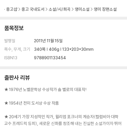
중고샵
중고 국내도서
소설/시/희곡
영미소설
영미 장편소설
품목정보
발행일
2011년 11월 15일
쪽수, 무게, 크기
340쪽 | 406g | 133*203*30mm
ISBN13
9788901133454
출판사 리뷰
★ 1976년 노벨문학상 수상작가 솔 벨로의 대표작!
★ 1954년 전미 도서상 수상 작품
★ 20세기 가장 지성적인 작가, 윌리엄 포크너의 계승자(컬럼비아 대학
교수 프레드릭 듀피), 새로운 신화를 창조해 내는 진실한 소설가이자 뛰어