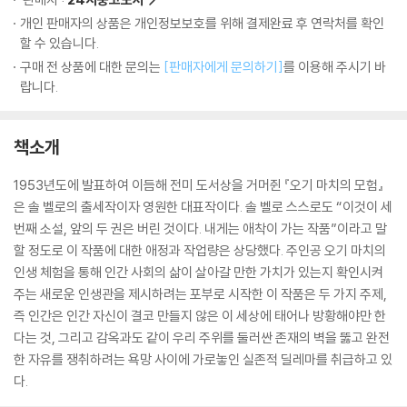
개인 판매자의 상품은 개인정보보호를 위해 결제완료 후 연락처를 확인
할 수 있습니다.
구매 전 상품에 대한 문의는
[판매자에게 문의하기]
를 이용해 주시기 바
랍니다.
책소개
1953년도에 발표하여 이듬해 전미 도서상을 거머쥔 『오기 마치의 모험』
은 솔 벨로의 출세작이자 영원한 대표작이다. 솔 벨로 스스로도 “이것이 세
번째 소설, 앞의 두 권은 버린 것이다. 내게는 애착이 가는 작품”이라고 말
할 정도로 이 작품에 대한 애정과 작업량은 상당했다. 주인공 오기 마치의
인생 체험을 통해 인간 사회의 삶이 살아갈 만한 가치가 있는지 확인시켜
주는 새로운 인생관을 제시하려는 포부로 시작한 이 작품은 두 가지 주제,
즉 인간은 인간 자신이 결코 만들지 않은 이 세상에 태어나 방황해야만 한
다는 것, 그리고 감옥과도 같이 우리 주위를 둘러싼 존재의 벽을 뚫고 완전
한 자유를 쟁취하려는 욕망 사이에 가로놓인 실존적 딜레마를 취급하고 있
다.