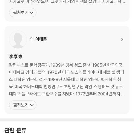
시카고로 이주하였으며, 그곳에서 거의 평생을 살았다. 시카고대학
교를 다녔고, 1937년에 노스웨스턴대학교를 졸업했다. 1962년부터
펼쳐보기
30년간 시카고대학교 교수로 재직했으며, 이외에도 미네소타·프린
스턴·뉴욕 대학교, 하버드대학, 시카고대학교 등 여러 곳에서 강의를
하면서 작품을 썼다. 몇몇 유명 대학교에
역
이태동
李泰東
칼럼니스트·문학평론가. 1939년 경북 청도 출생. 1965년 한국외국
어대학교 영어과 졸업. 1970년 미국 노스캐롤라이나대 채플 힐 캠퍼
스 대학원 영문학 석사. 1988년 서울대 대학원 영문학 박사학위 취
득. 미국 하버드대학 옌칭연구소 초빙연구원 역임. 스탠퍼드 및 듀크
대학교 플브라이트 교환교수를 지냈다. 1972년부터 2004년까지 서
강대학교 영문과 교수 및 문과대학장을 지냈으며, 현재 서강대 명예
펼쳐보기
교수로 있다. 1976년 『문학사상』에 평론 등단, 서울시문화상 문학부
문, 김환태평론상, 조연현문학상, 이종구수필문학상 등을 수상했다.
평론집 『부조리와 인간의식』, 『한국문
관련 분류