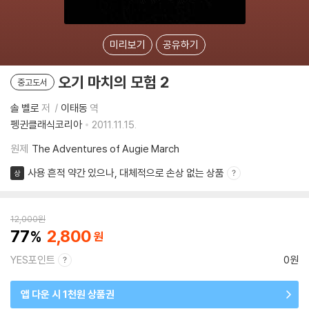
미리보기
공유하기
오기 마치의 모험 2
중고도서
솔 벨로
저
이태동
역
펭귄클래식코리아
2011.11.15.
원제
The Adventures of Augie March
사용 흔적 약간 있으나, 대체적으로 손상 없는 상품
상
12,000
원
77
2,800
YES포인트
0원
앱 다운 시 1천원 상품권