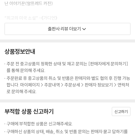
난 이야기꾼(알프레드 카진)
“최고의 미국 소설” -《가디언》
“유쾌하다. 통쾌하다. 유머 가득한 솔 벨로의 대표작이다.” -《옵저버》
출판사 리뷰 더보기
“드물게 보는 중요한 작품, 그 오락성을 높이 평가한다. - 킹슬리 에이미즈
“수년래를 통틀어 미국 소설 중 가장 새로운 형식” - J. B. 프리스틀리
상품정보안내
세 번의 전미 도서상 수상자이자 노벨문학상 수상 작가 솔 벨로의 대표작
출간
주문 전 중고상품의 정확한 상태 및 재고 문의는 [판매자에게 문의하기]
를 통해 문의해 주세요.
20세기 가장 지성적인 작가 솔 벨로의 대표작 세 종이 펭귄클래식 코리아
주문완료 후 중고상품의 취소 및 반품은 판매자와 별도 협의 후 진행 가능
에서 출간되었다. 「오기 마치의 모험」, 「비의 왕 헨더슨」, 「허조그」가 바로
합니다. 마이페이지 > 주문내역 > 주문상세 > 판매자 정보보기 > 연락처
그것인데, 이들 작품은 순서대로 솔 벨로의 세 번째, 네 번째, 다섯 번째 장
로 문의해 주세요.
편소설이다. 윌리엄 포크너의 계승자이고(프레드릭 듀피), 새로운 신화를
창조해 내는 진실한 소설가이자 뛰어난 이야기꾼(알프레드 카진)이라고
부적합 상품 신고하기
칭해지는 솔 벨로는, 그가 없이는 현대 미국문학을 논할 수 없다고 여겨질
신고하기
정도로 중요한 작가다. 러시아 유대인으로서 미국에서 살면서 소외되고 가
구매에 부적합한 상품은 신고해주세요.
난한 환경에서 자랐음에도 그의 문학은 특유의 입담과 재치, 쥬다이즘에서
구매하신 상품의 상태, 배송, 취소 및 반품 문의는 판매자 묻고 답하기를
연유된 긍정적인 인생관으로 웃음과 유머, 희망이 가득하다. 방대한 독서