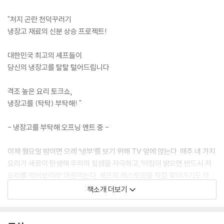
"처지 곤란 천덕꾸러기
냉장고 재료의 신분 상승 프로젝트!
대한민국 최고의 셰프들이
당신의 냉장고를 탈탈 털어드립니다
격조 높은 요리 토크쇼,
냉장고를 (탁탁) 부탁해! "
- 냉장고를 부탁해 오프닝 멘트 중 -
이제 월요일 밤이면 으레 ‘냉부’를 보기 위해 TV 앞에 앉는다. 매주 네 가지
요리가 새로이 탄생해 우리의 침샘을 자극하고,‘아침이 밝으면 반드시 저
요리를 먹어보리라’ 마음먹는다. 셰프의 레스토랑을 직접 찾아가기도 하
고, 아쉬운 대로 비슷한 메뉴를 사 먹기도 한다. 그런가 하면 냉장고를 뒤져
책소개 더보기
직접 만들어 먹는 이들도 참 많다. 안타까운 건 어제 분명 본방 사수하며 재
미있게 본 그 요리법이 잘 기억나지 않는다는 점이다. 방송은 너무 빠르게
흘러가버린다. 이 책이 필요한 이유다! 이 책은 ‘냉부’ 속 인기 메뉴 92개의