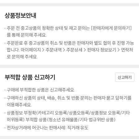
요리할 수 없었던 이들에게 단 한 권으로 엮인 이 레시피북은 충분히 활용
커룽지
가치 높은 책이 될 것이다.
상품정보안내
동파면
셰프 9인의 시크릿 쿠킹 팁 & 비하인드 스토리까지
주문 전 중고상품의 정확한 상태 및 재고 문의는 [판매자에게 문의하기]
4. Chef 홍석천
‘냉부’의 대표 셰프 9인이 방송에서 다 전하지 못한 요리 비법과 방송 뒷이
를 통해 문의해 주세요.
다 줄게라면
야기 등을 이 책을 통해 몽땅 공개했다. 메뉴 각각, 조리 과정 하나하나를
주문완료 후 중고상품의 취소 및 반품은 판매자와 별도 협의 후 진행 가능
불닭 소시지
리뷰하며 ‘이때 냉장고에는 없었지만 이 재료를 더 넣으면…’, ‘그때는 실수
합니다. 마이페이지 > 주문내역 > 주문상세 > 판매자 정보보기 > 연락처
아이 러브 유부
했지만 제대로 만들었으면…’, ‘시간이 없어서 그렇게 했지만 집에서 다시
로 문의해 주세요.
렛잇컵
제대로 만든다면…’, 등 저마다의 요리 비법을 깨알같이 전해주는 식이다.
홍런볼
또한 녹화당시의 상황과 에피소드, 못다한 이야기 등을 생생하고 재미있게
삼국회담
부적합 상품 신고하기
알려준다. 이러한 시크릿 쿠킹 팁과 비하인드 스토리 등은 오직 이 책의 독
신고하기
털업 샐러드
자들을 위해 셰프들이 특별히 공개한 것이다. 방송 중 조리 팁까지 담은 것
수픈데 오믈렛
구매에 부적합한 상품은 신고해주세요.
은 물론이다.
치사의 사탑
구매하신 상품의 상태, 배송, 취소 및 반품 문의는 판매자 묻고 답하기를
행사의 완자님
이용해주세요.
요리 초보를 위한 정확한 조리 분량 수록
채면차림
상품정보 부정확(카테고리 오등록/상품오등록/상품정보 오등록/기타
방송을 본 후 아쉬운 것은 정확한 조리 분량을 알 수 없다는 점이다. 녹화가
키스버거
허위등록) 부적합 상품(청소년 유해물품/기타 법규위반 상품)
끝난 뒤 셰프들은 ‘제가 거기에 설탕을 넣었다고요?’라고 제작진에게 되물
전자상거래에 어긋나는 판매사례: 직거래 유도
을 정도로 15분이라는 짧은 시간에 오직 혀의 감각과 손재간만으로 본능
5. Chef 미카엘
에 가까운 요리를 한다. 평소 사용하는 식재료가 아니라 그때그때 맛을 보