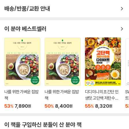
브로콜리 치킨
고 재료를 가감할 때가 많고 게스트의 입맛과 취향을 고려해 일반적인 레
배송/반품/교환 안내
프로틴 스틱
시피와 다르게 요리하기도 한다. 때문에 셰프들은 물론이고 제작진, 시청
마이 스위트 베이비
자 모두 조리 분량을 가늠하기가 어렵다는 한계가 있다.
가희에게 반하나
하지만 요리 초보에게 조리 분량은 반드시 필요하다. ‘정확한 분량을 알 수
이 분야 베스트셀러
오순도순
없어 폭망했다'며 볼멘소리를 하는 이들을 위해 셰프들이 만든 요리를 기
가슴이 콩닭콩닭
반으로 요리 연구가 문인영 씨가 조리 분량(2인분 기준)을 재구성했다. 방
백 투 더 치킨
송 중에는 게스트의 입맛을 반영해 지나치게 맵거나 달게 만들어지기도 했
비어 슈림프
는데 책 속 조리 분량은 보편적인 입맛에 맞춘 것이 특징이며, 일단 ‘간이
소테미너
맞는 음식’으로 만드는 데 주력했다. 이를 기준 삼아 각자 입맛에 맞게 재료
치킨마요랑깨
를 가감하다 보면 나만의 레시피를 완성할 수 있을 것이다.
따라미소
뽀빠이롤
방송 조리 과정을 캡처 컷으로 담아 더욱 리얼하게
소고기가 살아 있네
이 책의 요리 과정 컷은 새로이 촬영한 것이 아니다. 실제 방송분을 앵글별
나를 위한 가벼운 집밥
나를 위한 가벼운 집밥
디디미니의 초간단 인
S
로 꼼꼼하게 캡처 및 수록, 순식간에 흘러가버린 방송 장면을 하나하나 붙
책
책
생맛 고단백 저탄수화
트
6. Chef 김풍
잡아 둔 듯 한 느낌을 얻을 수 있다. 또한 최대한 많은 컷, 조리 상 가장 중요
물 다이어트 레시피
53
7,890
50
8,400
55
8,320
5
갸루상 케이크
%
%
%
원
원
원
한 컷 등을 골라 담아 캡처 컷만 보고도 셰프들의 요리를 어느정도 재현할
자투리타타
수 있도록 구성했다. 다시 말해 이 과정 컷들을 잘 따라가다 보면 셰프들이
섹시 한 컵
어떤 재료를 어떻게 손질해서 어느 정도 넣었는지, 또 어떤 상태가 될 때까
이 책을 구입하신 분들이 산 분야 책
와풍 주니어 버거