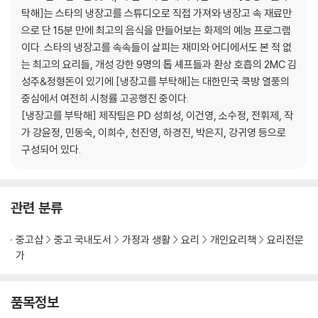
For덕
탁해]는 스타의 냉장고를 스튜디오로 직접 가져와 냉장고 속 재료만
봉선아 시집 가자미
으로 단 15분 만에 최고의 음식을 만들어보는 화제의 예능 프로그램
곤봉 (곤약봉골레)
이다. 스타의 냉장고를 속속들이 살피는 재미와 어디에서도 본 적 없
보굴보굴
는 최고의 요리들, 개성 강한 9명의 톱 셰프들과 환상 호흡의 2MC 김
안심하드라고
성주&정형돈이 있기에 [냉장고를 부탁해]는 대한민국 쿡방 열풍의
삼고마비
중심에서 여전히 시청률 고공행진 중이다.
치튀치튀뱅뱅
[냉장고를 부탁해] 제작팀은 PD 성희성, 이건영, 소수정, 전휘제, 작
스푼파스타
가 강윤정, 민동숙, 이희수, 천진영, 하경진, 박은지, 강귀영 등으로
김마삼
구성되어 있다.
부드러어
만두렀써니
관련 분류
2. Chef 샘킴
치킨 요로케
중고샵
중고 국내도서
가정과 생활
요리
개인요리책
요리전문
앤초비파스타
가
Mr.콩chu
스키니 신
로맨티스튜
품목정보
마이 러블리 튀밥