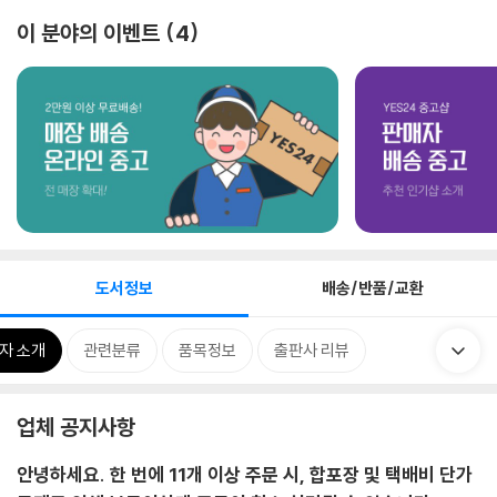
이 분야의 이벤트
4
도서정보
배송/반품/교환
자 소개
관련분류
품목정보
출판사 리뷰
업체 공지사항
안녕하세요. 한 번에 11개 이상 주문 시, 합포장 및 택배비 단가