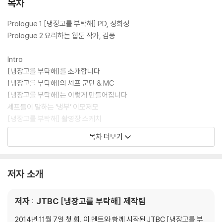
목차
상세 레시피를 셰프들의 쿠킹 팁 및 조리 분량과 함께 담아 낸 [냉장고를
부탁해] 공식 레시피북이다.
Prologue 1 [냉장고를 부탁해] PD, 성희성
Prologue 2 요리하는 웹툰 작가, 김풍
Intro
[냉장고를 부탁해]를 소개합니다
[냉장고를 부탁해]의 셰프 군단 & MC
[냉장고를 부탁해]는 이렇게 만들어집니다
셰프들이 말하는 ‘냉부’ 이모저모
[냉장고를 부탁해] 촬영장 스케치
[냉장고를 부탁해] 최고의 인기 메뉴
목차 더보기
: 셰프가 뽑은 최고의 메뉴 10 | ‘냉부’ 제작진이 뽑은 최고의 메뉴 10 | SN
S에서 가장 많이 따라 한 메뉴
대진별 메뉴 찾아보기
저자 소개
일러두기
저자 : JTBC [냉장고를 부탁해] 제작팀
1. Chef 최현석
닭딸
2014년 11월 7일 첫 회, 이 멘트와 함께 시작된 JTBC [냉장고를 부