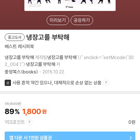
미리보기
공유하기
냉장고를 부탁해
중고도서
베스트 레시피북
냉장고를 부탁해
제작팀
냉장고를 부탁해
'))" onclick="setMcode('30
2_004')">
냉장고를 부탁해
저
중앙북스(books)
2015.10.22.
사용 흔적 약간 있으나, 대체적으로 손상 없는 상품
상
16,800
원
89
1,800
YES포인트
0원
앱 다운 시 1천원 상품권