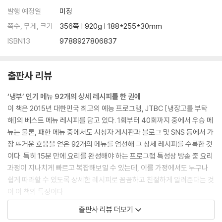
달.고.나 (달콤한 고기 나들이)
발행 예정일
미정
연양만점
쪽수, 무게, 크기
356쪽 | 920g | 188*255*30mm
샘앤치즈그라탱
ISBN13
9788927806837
아빠손 피자
오리 감자 너엇~!
오겹시대
출판사 리뷰
샐러드 올리오
‘냉부’ 인기 메뉴 92개의 상세 레시피를 한 권에
3. Chef 정창욱
이 책은 2015년 대한민국 최고의 예능 프로그램, JTBC [냉장고를 부탁
심쿵 오믈렛
해]의 베스트 메뉴 레시피를 담고 있다. 1회부터 40회까지 중에서 우승 메
삼겹살 플레이트
뉴는 물론, 패한 메뉴 중에서도 시청자 게시판과 블로그 및 SNS 등에서 가
엑소 떡볶이
장 뜨거운 호응을 얻은 92개의 메뉴를 엄선해 그 상세 레시피를 수록한 것
괜찮아, 목심이야
이다. 특히 15분 만에 요리를 완성해야 하는 프로그램 특성상 방송 중 요리
타코 리턴
과정이 지나치게 빠르고 복잡해보일 수 있는데, 이를 가정에서도 누구나
미소볼
쉽게 따라할 수 있도록 상세한 레시피로 꼼꼼하고 친절하게 알려준다는 것
의기양양
이 이 책의 특징이다.
순결한 튀김
방송만 보고는 도무지 따라 만들 수 없었던 이들, 일일이 홈페이지에서 불
출판사 리뷰 더보기
섬섬옥수수
편하게 레시피를 확인해야 했던 이들, 기존 레시피가 너무 간략해 제대로
우와한 양갈비