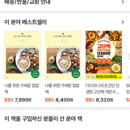
배송/반품/교환 안내
프로틴 스틱
시피와 다르게 요리하기도 한다. 때문에 셰프들은 물론이고 제작진, 시청
마이 스위트 베이비
자 모두 조리 분량을 가늠하기가 어렵다는 한계가 있다.
가희에게 반하나
하지만 요리 초보에게 조리 분량은 반드시 필요하다. ‘정확한 분량을 알 수
이 분야 베스트셀러
오순도순
없어 폭망했다'며 볼멘소리를 하는 이들을 위해 셰프들이 만든 요리를 기
가슴이 콩닭콩닭
반으로 요리 연구가 문인영 씨가 조리 분량(2인분 기준)을 재구성했다. 방
백 투 더 치킨
송 중에는 게스트의 입맛을 반영해 지나치게 맵거나 달게 만들어지기도 했
비어 슈림프
는데 책 속 조리 분량은 보편적인 입맛에 맞춘 것이 특징이며, 일단 ‘간이
소테미너
맞는 음식’으로 만드는 데 주력했다. 이를 기준 삼아 각자 입맛에 맞게 재료
치킨마요랑깨
를 가감하다 보면 나만의 레시피를 완성할 수 있을 것이다.
따라미소
뽀빠이롤
방송 조리 과정을 캡처 컷으로 담아 더욱 리얼하게
소고기가 살아 있네
이 책의 요리 과정 컷은 새로이 촬영한 것이 아니다. 실제 방송분을 앵글별
나를 위한 가벼운 집밥
나를 위한 가벼운 집밥
디디미니의 초간단 인
S
로 꼼꼼하게 캡처 및 수록, 순식간에 흘러가버린 방송 장면을 하나하나 붙
책
책
생맛 고단백 저탄수화
트
6. Chef 김풍
잡아 둔 듯 한 느낌을 얻을 수 있다. 또한 최대한 많은 컷, 조리 상 가장 중요
물 다이어트 레시피
53
7,890
50
8,400
55
8,320
5
갸루상 케이크
%
%
%
원
원
원
한 컷 등을 골라 담아 캡처 컷만 보고도 셰프들의 요리를 어느정도 재현할
자투리타타
수 있도록 구성했다. 다시 말해 이 과정 컷들을 잘 따라가다 보면 셰프들이
섹시 한 컵
어떤 재료를 어떻게 손질해서 어느 정도 넣었는지, 또 어떤 상태가 될 때까
이 책을 구입하신 분들이 산 분야 책
와풍 주니어 버거
지 조리했는지 등을 대략 가늠할 수 있다. 중간중간 셰프들의 다양한 모습
치즈 듬풍 토스트