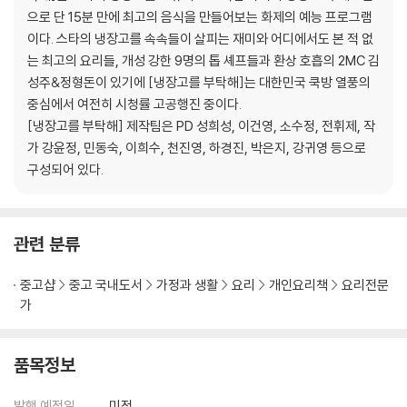
봉선아 시집 가자미
으로 단 15분 만에 최고의 음식을 만들어보는 화제의 예능 프로그램
곤봉 (곤약봉골레)
이다. 스타의 냉장고를 속속들이 살피는 재미와 어디에서도 본 적 없
보굴보굴
는 최고의 요리들, 개성 강한 9명의 톱 셰프들과 환상 호흡의 2MC 김
안심하드라고
성주&정형돈이 있기에 [냉장고를 부탁해]는 대한민국 쿡방 열풍의
삼고마비
중심에서 여전히 시청률 고공행진 중이다.
치튀치튀뱅뱅
[냉장고를 부탁해] 제작팀은 PD 성희성, 이건영, 소수정, 전휘제, 작
스푼파스타
가 강윤정, 민동숙, 이희수, 천진영, 하경진, 박은지, 강귀영 등으로
김마삼
구성되어 있다.
부드러어
만두렀써니
관련 분류
2. Chef 샘킴
치킨 요로케
중고샵
중고 국내도서
가정과 생활
요리
개인요리책
요리전문
앤초비파스타
가
Mr.콩chu
스키니 신
로맨티스튜
품목정보
마이 러블리 튀밥
달.고.나 (달콤한 고기 나들이)
발행 예정일
미정