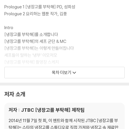
부탁해] 공식 레시피북이다.
Prologue 1 [냉장고를 부탁해] PD, 성희성
Prologue 2 요리하는 웹툰 작가, 김풍
Intro
[냉장고를 부탁해]를 소개합니다
[냉장고를 부탁해]의 셰프 군단 & MC
[냉장고를 부탁해]는 이렇게 만들어집니다
셰프들이 말하는 ‘냉부’ 이모저모
[냉장고를 부탁해] 촬영장 스케치
[냉장고를 부탁해] 최고의 인기 메뉴
목차 더보기
: 셰프가 뽑은 최고의 메뉴 10 | ‘냉부’ 제작진이 뽑은 최고의 메뉴 10 | SN
S에서 가장 많이 따라 한 메뉴
대진별 메뉴 찾아보기
저자 소개
일러두기
저자 : JTBC [냉장고를 부탁해] 제작팀
1. Chef 최현석
닭딸
2014년 11월 7일 첫 회, 이 멘트와 함께 시작된 JTBC [냉장고를 부
For덕
탁해]는 스타의 냉장고를 스튜디오로 직접 가져와 냉장고 속 재료만