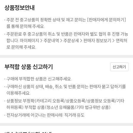
가치 높은 책이 될 것이다.
상품정보안내
동파면
셰프 9인의 시크릿 쿠킹 팁 & 비하인드 스토리까지
주문 전 중고상품의 정확한 상태 및 재고 문의는 [판매자에게 문의하기]
4. Chef 홍석천
‘냉부’의 대표 셰프 9인이 방송에서 다 전하지 못한 요리 비법과 방송 뒷이
를 통해 문의해 주세요.
다 줄게라면
야기 등을 이 책을 통해 몽땅 공개했다. 메뉴 각각, 조리 과정 하나하나를
주문완료 후 중고상품의 취소 및 반품은 판매자와 별도 협의 후 진행 가능
불닭 소시지
리뷰하며 ‘이때 냉장고에는 없었지만 이 재료를 더 넣으면…’, ‘그때는 실수
합니다. 마이페이지 > 주문내역 > 주문상세 > 판매자 정보보기 > 연락처
아이 러브 유부
했지만 제대로 만들었으면…’, ‘시간이 없어서 그렇게 했지만 집에서 다시
로 문의해 주세요.
렛잇컵
제대로 만든다면…’, 등 저마다의 요리 비법을 깨알같이 전해주는 식이다.
홍런볼
또한 녹화당시의 상황과 에피소드, 못다한 이야기 등을 생생하고 재미있게
삼국회담
부적합 상품 신고하기
알려준다. 이러한 시크릿 쿠킹 팁과 비하인드 스토리 등은 오직 이 책의 독
신고하기
털업 샐러드
자들을 위해 셰프들이 특별히 공개한 것이다. 방송 중 조리 팁까지 담은 것
수픈데 오믈렛
구매에 부적합한 상품은 신고해주세요.
은 물론이다.
치사의 사탑
구매하신 상품의 상태, 배송, 취소 및 반품 문의는 판매자 묻고 답하기를
행사의 완자님
이용해주세요.
요리 초보를 위한 정확한 조리 분량 수록
채면차림
상품정보 부정확(카테고리 오등록/상품오등록/상품정보 오등록/기타
방송을 본 후 아쉬운 것은 정확한 조리 분량을 알 수 없다는 점이다. 녹화가
키스버거
허위등록) 부적합 상품(청소년 유해물품/기타 법규위반 상품)
끝난 뒤 셰프들은 ‘제가 거기에 설탕을 넣었다고요?’라고 제작진에게 되물
전자상거래에 어긋나는 판매사례: 직거래 유도
을 정도로 15분이라는 짧은 시간에 오직 혀의 감각과 손재간만으로 본능
5. Chef 미카엘
에 가까운 요리를 한다. 평소 사용하는 식재료가 아니라 그때그때 맛을 보
브로콜리 치킨
고 재료를 가감할 때가 많고 게스트의 입맛과 취향을 고려해 일반적인 레