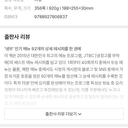
연양만점
쪽수, 무게, 크기
356쪽 | 920g | 188*255*30mm
샘앤치즈그라탱
ISBN13
9788927806837
아빠손 피자
오리 감자 너엇~!
오겹시대
출판사 리뷰
샐러드 올리오
‘냉부’ 인기 메뉴 92개의 상세 레시피를 한 권에
3. Chef 정창욱
이 책은 2015년 대한민국 최고의 예능 프로그램, JTBC [냉장고를 부탁
심쿵 오믈렛
해]의 베스트 메뉴 레시피를 담고 있다. 1회부터 40회까지 중에서 우승 메
삼겹살 플레이트
뉴는 물론, 패한 메뉴 중에서도 시청자 게시판과 블로그 및 SNS 등에서 가
엑소 떡볶이
장 뜨거운 호응을 얻은 92개의 메뉴를 엄선해 그 상세 레시피를 수록한 것
괜찮아, 목심이야
이다. 특히 15분 만에 요리를 완성해야 하는 프로그램 특성상 방송 중 요리
타코 리턴
과정이 지나치게 빠르고 복잡해보일 수 있는데, 이를 가정에서도 누구나
미소볼
쉽게 따라할 수 있도록 상세한 레시피로 꼼꼼하고 친절하게 알려준다는 것
의기양양
이 이 책의 특징이다.
순결한 튀김
방송만 보고는 도무지 따라 만들 수 없었던 이들, 일일이 홈페이지에서 불
출판사 리뷰 더보기
섬섬옥수수
편하게 레시피를 확인해야 했던 이들, 기존 레시피가 너무 간략해 제대로
우와한 양갈비
요리할 수 없었던 이들에게 단 한 권으로 엮인 이 레시피북은 충분히 활용
커룽지