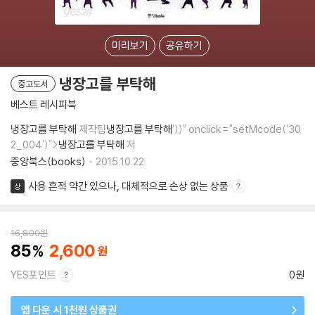
미리보기
공유하기
냉장고를 부탁해
중고도서
베스트 레시피북
냉장고를 부탁해
제작팀
냉장고를 부탁해
'))" onclick="setMcode('30
2_004')">
냉장고를 부탁해
저
중앙북스(books)
2015.10.22.
사용 흔적 약간 있으나, 대체적으로 손상 없는 상품
상
16,800
원
85
2,600
YES포인트
0원
앱 다운 시 1천원 상품권