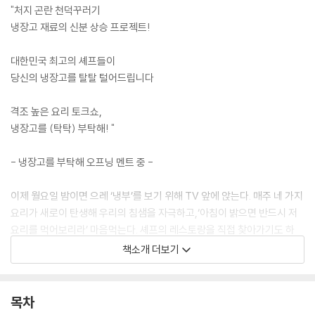
"처지 곤란 천덕꾸러기
냉장고 재료의 신분 상승 프로젝트!
대한민국 최고의 셰프들이
당신의 냉장고를 탈탈 털어드립니다
격조 높은 요리 토크쇼,
냉장고를 (탁탁) 부탁해! "
- 냉장고를 부탁해 오프닝 멘트 중 -
이제 월요일 밤이면 으레 ‘냉부’를 보기 위해 TV 앞에 앉는다. 매주 네 가지
요리가 새로이 탄생해 우리의 침샘을 자극하고,‘아침이 밝으면 반드시 저
요리를 먹어보리라’ 마음먹는다. 셰프의 레스토랑을 직접 찾아가기도 하
고, 아쉬운 대로 비슷한 메뉴를 사 먹기도 한다. 그런가 하면 냉장고를 뒤져
책소개 더보기
직접 만들어 먹는 이들도 참 많다. 안타까운 건 어제 분명 본방 사수하며 재
미있게 본 그 요리법이 잘 기억나지 않는다는 점이다. 방송은 너무 빠르게
흘러가버린다. 이 책이 필요한 이유다! 이 책은 ‘냉부’ 속 인기 메뉴 92개의
목차
상세 레시피를 셰프들의 쿠킹 팁 및 조리 분량과 함께 담아 낸 [냉장고를