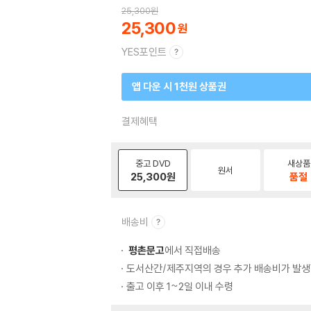
25,300
원
25,300
YES포인트
앱 다운 시 1천원 상품권
결제혜택
중고 DVD
새상품
원서
25,300
원
품절
배송비
평촌문고
에서 직접배송
도서산간/제주지역의 경우 추가 배송비가 발생
출고 이후 1~2일 이내 수령