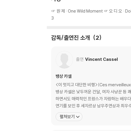
☞ 원 제 : One Wild Moment ☞ 오 디 오 : D
3
감독/출연진 소개
2
출연
Vincent Cassel
뱅상 카셀
<이 멋지고 대단한 비행>(Ces merveille
뱅상 카셀은 낯두꺼운 건달, 여자 사냥꾼 등 
하면서도 매력적인 프랑스가 자랑하는 배우다. 1991년 <천국으로 가는 열쇠>로 영화에 데뷔, 마티유 카소비츠 감독의 95년작 <증오>(칸영화제 감독상 수상)로 
연기를 보인 후 세자르상 남우주연상과 최우
펼쳐보기