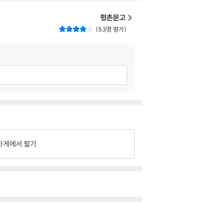
평촌문고
53명 평가
가게에서 팔기