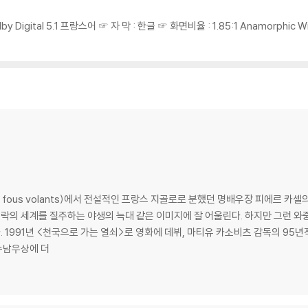
olby Digital 5.1 프랑스어 ☞ 자 막 : 한글 ☞ 화면비율 : 1.85:1 Anamorphi
ux fous volants)에서 전설적인 프랑스 지골로로 분했던 명배우장 피에르 카셀의
쾌락의 세계를 질주하는 야생의 늑대 같은 이미지에 잘 어울린다. 하지만 그런 와
강렬한
수남우상에 더