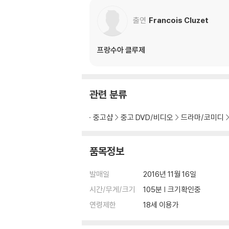
출연
Francois Cluzet
프랑수아 클루제
관련 분류
중고샵
중고 DVD/비디오
드라마/코미디
품목정보
발매일
2016년 11월 16일
시간/무게/크기
105분 | 크기확인중
연령제한
18세 이용가