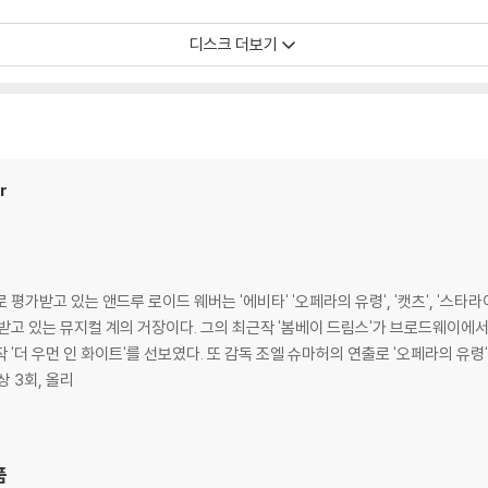
디스크 더보기
r
평가받고 있는 앤드루 로이드 웨버는 '에비타' '오페라의 유령', '캣츠', '스타라
베이 드림스'가 브로드웨이에서 공연 중이며 최근에는 웨스트엔드 극장에서
 '더 우먼 인 화이트'를 선보였다. 또 감독 조엘 슈마허의 연출로 '오페라의 유
상 3회, 올리
품