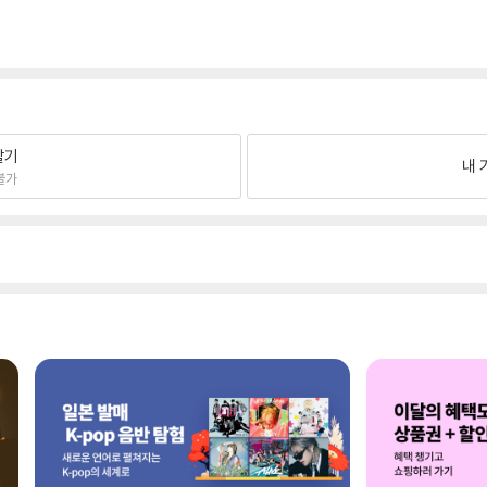
팔기
내 
불가