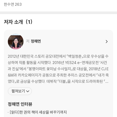
한수연 263
저자 소개
1
저
정해연
2012년 대한민국 스토리 공모대전에서 『백일청춘』으로 우수상을 수
상하며 작품 활동을 시작했다. 2016년 YES24 e-연재공모전 ‘사건
과 진실’에서 『봉명아파트 꽃미남 수사일지』로 대상을, 2018년 CJ E
&M과 카카오페이지가 공동으로 주최한 추미스 공모전에서 『내가 죽
였다』로 금상을 수상했다. 데뷔작 『더블』을 시작으로 드라마화된 『유
괴의 날』을 포함한 ‘날’ 시리즈, 『드라이브』 『매듭의 끝』과 같은 장편
펼쳐보기
소설을 여럿 출간했고, 특수 설정 스릴러 『못 먹는 남자』와 블랙 유머
를 가미한 반전 활극 『2인조』, 네 가지 장르를 담은 엔터테인먼트 소
정해연
인터뷰
설집 『불빛 없는 밤의
[읽다]
한 권의 책이 세상을 바꾸기까지