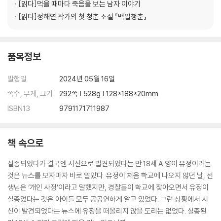
[읽다]
먹을 때마다 죽음을 보는 남자 이야기
[읽다]
정해연 작가의 첫 청춘 소설 『백일청춘』
품목정보
발행일
2024년 05월 16일
쪽수, 무게, 크기
292쪽 | 528g | 128*188*20mm
ISBN13
9791171711987
책 속으로
실종되었다가 결국엔 시신으로 발견되었다는 만 18세 A 양이 유정이라는
것은 뉴스를 보자마자 바로 알았다. 유정이 처음 학교에 나오지 않던 날, 선
생님은 ‘개인 사정’이라고 말했지만, 경찰들이 학교에 찾아오면서 유정이
실종었다는 것은 아이들 모두 공공연하게 알고 있었다. 그런 상황에서 시
신이 발견되었다는 뉴스에 유정을 떠올리지 않을 도리는 없었다. 실종된