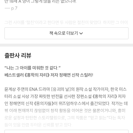
만 18세 A 양이 그렇게 많을 리는 없으니까.
--- p.7
그런 사이를 ‘절친’이라고 한다면 두 사람은 절친이 맞았다. 하지만 그 아이
가 죽기 직전, 아니 사라지기 직전에도 그랬을까를 생각하면 얼른 답이 나
책 속으로 더보기
오지 않는다.
“유정이에게 남자친구가 있었다는 거 모르세요?”
박동규의 눈에 빛이 스쳐 지나갔다. 수연은 움츠러들었다. 자신도 모르게
출판사 리뷰
유정을 힐난하는 듯한 어조가 되어 나왔다. 박동규의 표정은 금세 부드러
워졌다.
“나는 그 아이를 미워한 것 같다.”
“알고 있어.”
베스트셀러 《홍학의 자리》 저자 정해연 신작 스릴러!
“요즘 유정이에 대한 건 그 애가 제일 잘 알 거예요.”
--- p.20
윤계상 주연의 ENA 드라마 [유괴의 날]의 원작 소설 작가이자, 한국 미스
터리 소설 사상 가장 짜릿한 반전을 선사한 장편소설 《홍학의 자리》 저자
하루아침에 세상이 뒤집힌다는 건 이런 걸 말하는 건지도 몰랐다.
인 정해연의 신작 《용의자들》이 위즈덤하우스에서 출간되었다. 작가는 데
월요일 아침부터 택시를 타고 출근했다. 평소라면 버스를 타고 학교 앞 정
뷔 이래 현재까지 끊임없이 창작 활동을 이어온 것은 물론이거니와, 흥미
류장에서 내려서 도보로 학교 앞까지 갔을 것이었다. 등교 지도를 하는 선
로운 설정과 탄탄한 스토리텔링으로, 그의 작품은 “믿고 읽는”다는 독자
생님과 인사를 하고, 등교 중인 학생들에게 인사를 받으며 교무실로 향했
들이 있을 만큼 두터운 신뢰를 받고 있다.
을 것이다. 하지만 오늘은 그럴 수 없었다. 어떻게 알았는지 주말 내내 기자