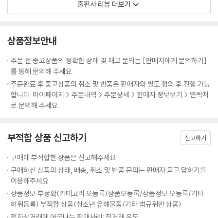
출판사 리뷰 더보기
들의 전화가 빗발쳤다.
《용의자들》은 여고생 현유정의 죽음을 시작으로, 용의자로 의심되는 주변
“그대로 학교 안으로 가주세요.”
인물 5인이 기억하는 유정과 그들이 말하는 ‘그날’의 정황을 서술하는 데
--- p.36
집중한다. 작품은 정교하게 구성된 서사와 숨 가쁘게 몰아치는 속도감이라
상품정보안내
는 작가의 특장점을 그대로 간직한 데에 더해, 매 챕터마다 중심인물을 바
한진과 나란히 걸어 주차장 앞까지 왔다. 한진이 말없이 차에 올라탔고 혜
꾸면서 꼬리에 꼬리를 물고 이어지는 용의자 시점의 이야기로 쉴 틈 없이
주문 전 중고상품의 정확한 상태 및 재고 문의는 [판매자에게 문의하기]
옥은 조수석에 앉았다. 시동을 걸며 한진이 이죽거렸다.
흘러간다. 특히 사건이 선명하게 모습을 드러낼 때쯤이면 어김없이 폭탄처
를 통해 문의해 주세요.
“남편한테 경찰서까지 와서 거짓말이나 하게 하고 말이야. 아주 대단해?”
럼 터지는 진실들로 인해, 독자들은 작품의 시작부터 끝까지 매 순간 날카
주문완료 후 중고상품의 취소 및 반품은 판매자와 별도 협의 후 진행 가능
혜옥이 날카로운 눈으로 그를 노려보았다.
롭게 새겨지는 짜릿함과 심장을 조이는 긴장을 경험할 수 있을 것이다.
합니다. 마이페이지 > 주문내역 > 주문상세 > 판매자 정보보기 > 연락처
--- p.50
로 문의해 주세요.
꼬리에 꼬리를 무는 5인의 진술 속 감춰진 진실들
‘우와 핵소름. 혹시 아버지가 죽인 거 아님? 이거 성지 글 예약.’
가장 믿고 싶은 사람이 가장 유력한 용의자가 된다!
‘아버지에 대해서도 경찰이 조사를 해봐야 할 것 같네요. 부모라고 다 자식
부적합 상품 신고하기
신고하기
을 자기 목숨처럼 사랑하는 건 아니니까.’
“유정을 죽인 것은 내가 아니다. 나는 아무 잘못도 하지 않았다.
그대로 휴대폰을 집어 던졌다. 손바닥으로 얼굴을 쓸어내렸다. 거칠한 손
구매에 부적합한 상품은 신고해주세요.
그러니 내가 가져야 할 죄책감 따위는 아무것도 없다.”
바닥이 피부를 긁었다. 자기들이 뭘 아는가. 도대체 우리의 삶에 대해 무엇
구매하신 상품의 상태, 배송, 취소 및 반품 문의는 판매자 묻고 답하기를
을 얼마나 안다고 이런 말들을 지껄이는가.
이용해주세요.
고등학교 3학년 여고생 ‘현유정’이 목이 졸려 사망한 채로 발견된다. 부도
--- p.67
상품정보 부정확(카테고리 오등록/상품오등록/상품정보 오등록/기타
난 타운 하우스 부지의 폐건물 사이에서 끔찍한 모습으로 발견된 유정…….
허위등록) 부적합 상품(청소년 유해물품/기타 법규위반 상품)
사건은 뉴스에 떠들썩하게 보도되면서 대중의 주목을 받지만, 열렬한 관심
“정신 빼놓고 있지 마.”
전자상거래에 어긋나는 판매사례: 직거래 유도