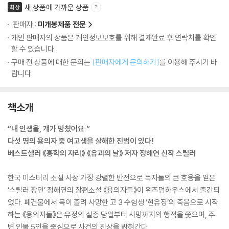
새 상품에 가까운 상품
최상
판매자 :
미개봉제품 전문
개인 판매자의 상품은 개인정보보호를 위해 결제완료 후 연락처를 확인
할 수 있습니다.
구매 전 상품에 대한 문의는
[판매자에게 문의하기]
를 이용해 주시기 바
랍니다.
책소개
“내 인생을, 걔가 망쳤어요.”
다섯 명의 용의자 중 여고생을 살해한 진범이 있다!
베스트셀러 《홍학의 자리》 《유괴의 날》 저자 정해연 신작 스릴러
한국 미스터리 소설 사상 가장 강렬한 반전으로 독자들의 큰 호응을 얻은
‘스릴러 장인’ 정해연의 장편소설 《용의자들》이 위즈덤하우스에서 출간되
었다. 폐건물에서 목이 졸려 사망한 고 3 수험생 ‘현유정’의 죽음으로 시작
하는 《용의자들》은 유정의 실종 당일부터 사망까지의 행적을 쫓으며, 주
변 인물 5인을 중심으로 사건의 진상을 밝혀간다.