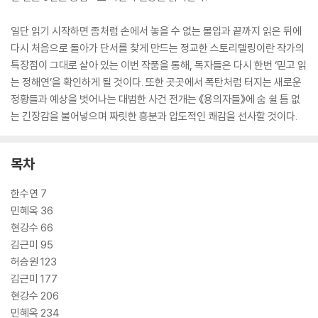
일단 읽기 시작하면 좀처럼 손에서 놓을 수 없는 몰입과 끝까지 읽은 뒤에
다시 처음으로 돌아가 단서를 찾게 만드는 정교한 스토리텔링이란 작가의
특장점이 그대로 살아 있는 이번 작품을 통해, 독자들은 다시 한번 ‘믿고 읽
는 정해연’을 확인하게 될 것이다. 또한 곳곳에서 폭탄처럼 터지는 새로운
정황들과 예상을 벗어나는 대범한 사건 전개는 《용의자들》에 숨 쉴 틈 없
는 긴장감을 불어넣으며 짜릿한 흥분과 압도적인 쾌감을 선사할 것이다.
목차
한수연 7
민혜옥 36
현강수 66
김근미 95
허승원 123
김근미 177
현강수 206
민혜옥 234