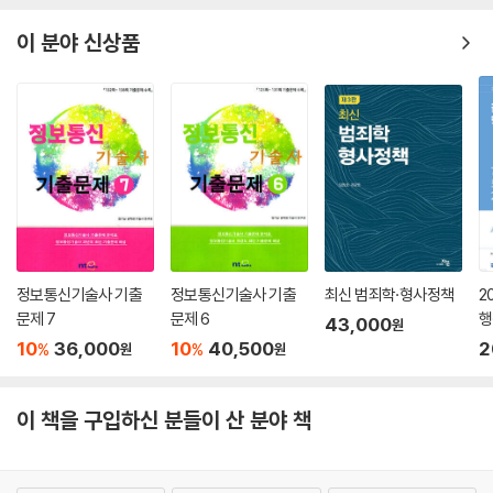
단한 사연들을 놓치지 않는다. 마냥 밝지만은 않은 각자의 사정들 속에 자
이 분야 신상품
신은 살고 유정은 죽이는 미묘하고도 어두운 진실이 도사리고 있다. 5인의
용의자가 기억하는 ‘그날’의 진술 속 은폐된 진실들 사이에 숨은 진짜 범인
은 누구일까.
정보통신기술사 기출
정보통신기술사 기출
최신 범죄학·형사정책
2
문제 7
문제 6
행
43,000
원
의
10
36,000
10
40,500
2
%
%
원
원
함
이 책을 구입하신 분들이 산 분야 책