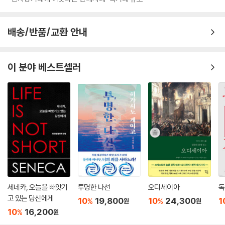
이 무색하게 CCTV도 없는 사건 현장 탓에 수사는 난항을 겪는다.
근미가 단호히 말했다. 승원이 걸음을 멈칫하고는 근미를 보았다. 근미는
더욱 엄한 얼굴을 했다. 시어머니에게 매일 듣는 당부 아닌 당부는 근미를
수사가 잘 풀리지 않을수록 범죄의 혐의가 있다고 보여지는 ‘용의자’들을
배송/반품/교환 안내
지겹게 만들었지만 동시에 그 말에 사로잡혔다. 절대 승원을 잘못 키우지
바짝 쫓을 수밖에 없는 법. 은파경찰서의 박동규 형사는 유정의 주변인들
않겠다는 생각이 그녀를 강하게 붙잡았다. 그녀에게는 승원을 어떤 흠결도
을 중심으로 조사를 시작한다. 고등학교 입학 당시부터 유정이와 가장 친
없이 최고로 키워낼 목표가 있었다.
하게 지냈다고 알려진 친구 ‘한수연’, 담임선생님 ‘민혜옥’, 위장 이혼 후 홀
이 분야 베스트셀러
“너한텐 아무 일도 없었어.”
로 지내는 아빠 ‘현강수’, 유정의 남자친구인 ‘허승원’과 허승원의 엄마 ‘김
--- p.108
근미’가 그 대상이다. 작품은 매 챕터마다 화자를 바꾸어가며 이들이 스스
로 말하는 기억들을 따라간다. 특히 챕터가 끝날 때쯤 각 인물이 바로 다음
신문부 가입 후 첫 자기소개 시간에 그런 낯간지러운 이야기를 했었다. 당
인물을 불러오는 독특한 서술 방식은 이들 다섯 명이 서로 조금씩 연관되
연히 진심은 아니었다. 그렇다고 “엄마가 가입하래서요”라고 말할 수는 없
어 있음을 보여주며 사건에 긴장을 불어넣는다.
다. 이름을 얘기하고 살짝 고개를 숙였을 때 박수가 나왔다. 그때 신문부 전
원이 담당 선생님의 지시에 따라 부실에 동그랗게 앉아 있었다. 자리에 앉
담임선생님은 자신의 학생을 보호할 의무가 있고, 가장 친한 친구는 우정
는데 맞은편에 앉아 있던 여자아이와 눈이 마주쳤다. 자신을 빤히 보고 있
으로 응원해주는 사람이며, 남자친구는 애정으로, 아빠는 무한한 신뢰와
는 그 아이의 눈동자는 흐릿했다. 뭔가 생각이 많아 보였다. 그게 유정이었
사랑으로 ‘유정’을 보살피는 것은 어쩌면 당연한 일로 여겨질 것이다. 하지
다.
만 작품은 “정말 그럴까?”라는 서늘한 질문을 바탕으로, 독자들을 사건 앞
세네카, 오늘을 빼앗기
투명한 나선
오디세이아
독
--- p.124
으로 끌고 와서는 제대로 보기를, 제대로 확인하기를 재차 권유한다. 장르
고 있는 당신에게
10
19,800
10
24,300
1
%
%
원
원
의 규칙에 따라 독자들은 범인을 찾기 위한 수수께끼를 푸는 일에 가장 열
10
16,200
%
원
렬하게 집중하게 되겠지만, 작가는 각 인물과 유정 사이에 있었던 복잡다