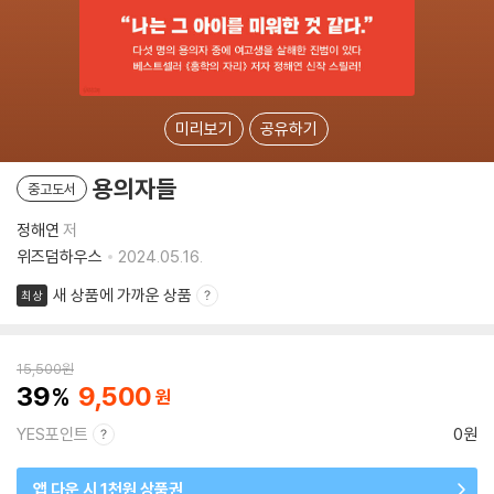
미리보기
공유하기
용의자들
중고도서
정해연
저
위즈덤하우스
2024.05.16.
새 상품에 가까운 상품
최상
15,500
원
39
9,500
YES포인트
0원
앱 다운 시 1천원 상품권