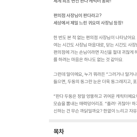
세계 최초 변신 판다 캐릭터 동화!
편의점 사장님이 판다라고?
세상에서 제일 느린 귀요미 사장님 등장!
한 번도 본 적 없는 편의점 사장님이 나타났어요.
여는 시간도 사장님 마음대로, 닫는 시간도 사장
편의점에 가는 손님이라면 자신을 절대 귀찮게 하
를 하려는 마음은 하나도 없는 것 같아요.
그런데 말이에요, 누가 뭐라든 “그러거나 말거나!
들으면, 두둥의 동그란 눈은 더욱 동그래지고, 
“판다 두둥은 정말 엉뚱하고 귀여운 캐릭터예요!
모습을 뽐내는 매력덩어리죠. “졸려! 귀찮아! 하
신하는 건 무슨 까닭일까요? 한없이 느리고 자유
목차