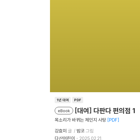
1년 대여
PDF
[대여] 다판다 편의점 1
eBook
목소리가 바뀌는 체인지 사탕
PDF
강효미
글
밤코
그림
다산어린이
2025.02.21.