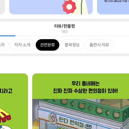
리뷰/한줄평
183
목차
저자 소개
관련분류
품목정보
출판사 리뷰