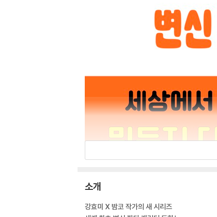
소개
강효미 X 밤코 작가의 새 시리즈