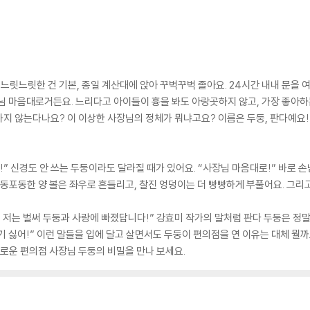
 느릿느릿한 건 기본, 종일 계산대에 앉아 꾸벅꾸벅 졸아요. 24시간 내내 문을 
님 마음대로거든요. 느리다고 아이들이 흉을 봐도 아랑곳하지 않고, 가장 좋아하
지 않는다나요? 이 이상한 사장님의 정체가 뭐냐고요? 이름은 두둥, 판다예요!
” 신경도 안 쓰는 두둥이라도 달라질 때가 있어요. “사장님 마음대로!” 바로 손
포동포동한 양 볼은 좌우로 흔들리고, 찰진 엉덩이는 더 빵빵하게 부풀어요. 그리
 저는 벌써 두둥과 사랑에 빠졌답니다!” 강효미 작가의 말처럼 판다 두둥은 
기 싫어!” 이런 말들을 입에 달고 살면서도 두둥이 편의점을 연 이유는 대체 뭘까
로운 편의점 사장님 두둥의 비밀을 만나 보세요.