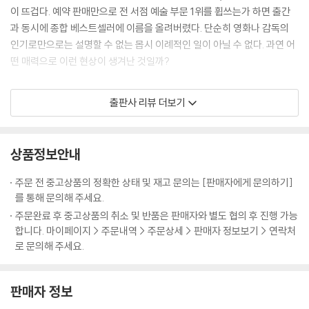
에게 거저 주어지는 것은 아무것도 없다. 우리는 그 대가를 완전히 치렀다.’
이 뜨겁다. 예약 판매만으로 전 서점 예술 부문 1위를 휩쓰는가 하면 출간
---「INTRODUCTION」중에서
과 동시에 종합 베스트셀러에 이름을 올려버렸다. 단순히 영화나 감독의
인기로만으로는 설명할 수 없는 몹시 이례적인 일이 아닐 수 없다. 과연 어
마지막 숏들은 ‘유산으로서 스토리’라는 개념을 납득하게 만든다. 늙은 작
떤 매력으로 이런 현상이 생겨난 것일까?
가가 소파에 손자와 함께 조용히 앉아 있다. 그는 제로와 대화하던 밤에 입
었던 것과 비슷한 노퍽 슈트를 입고 있으며 1968년의 호텔 과 비슷한 장식
웨스 앤더슨, 조금 별난 천재의 탄생
출판사 리뷰 더보기
의 서재에 있다. 젊은 작가의 목소리는 늙은 작가의 음성으로 바뀐다. “매
혹적인 낡은 폐허였지만, 다시 가보지 못했다.” 그리고 다시 묘지에 있는
웨스 앤더슨은 연출자가 아니라 새로운 세계의 창조자에 가깝다. 그의 영
소녀로 돌아가, 소녀는 책을 덮는다. 삶은 스러진다. 예술은 남겨진다. --?
화 속 배경은 집(『로얄 테넌바움』(2001))이나, 배(『스티브 지소와의 해저
상품정보안내
「CRITICAL ESSAY」중에서
생활』(2004))나 야영장(『문라이즈 킹덤』(2012)) 같은 익숙한 장소지
만, 그의 터치를 거치고 나면 지금까지 없던 낯선 세계가 창조된다. ‘앤더슨
주문 전 중고상품의 정확한 상태 및 재고 문의는 [판매자에게 문의하기]
물론 웨스 앤더슨에게 ‘초안 같은 것’은 다른 감독에게는 완성품이다. 그날
터치’라는 신조어가 생길 만큼 시각적 압도가 강력한 탓에 그의 영화는 종
를 통해 문의해 주세요.
본 편집본과 극장에서 개봉된 영화를 비교하면, 눈에 띄게 다른 점이 전혀
종 패션 필름이라고 폄하되기도 한다. 그러나 그의 영화들이 단순히 인스
주문완료 후 중고상품의 취소 및 반품은 판매자와 별도 협의 후 진행 가능
없었다. 완성작 같았다. 여러 겹으로 중첩된 스토리 전개 장치부터 시계태
타그램용 예쁜 화면으로 머물지 않고 그만의 시그니처로 자리 잡게 된 이
합니다. 마이페이지 > 주문내역 > 주문상세 > 판매자 정보보기 > 연락처
엽처럼 딱 맞물려 돌아가는 등장인물과 사건까지, 영화가 전작들에 비해
유는 화려한 시각적 이미지 이상의 무엇을 갖고 있기 때문이다. 그는 늘 잊
로 문의해 주세요.
어찌나 복잡해 보이는지 딱 한 번만 보고 웨스와 인터뷰할 생각을 하니 두
혀진 세계와 상실에 대한 노스탤지어를 자극하는 이야기를 지닌 이야기꾼
려울 지경이었다. ---「유럽이라는 아이디어」중에서
이다.
판매자 정보
Q : 실제로 우주에서 촬영하는 SF 영화를 만들고 싶다고 인터뷰한 적이 있