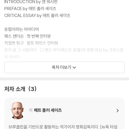
INTRODUCTION by 앤 워시번
PREFACE by 매트 졸러 세이츠
CRITICAL ESSAY by 매트 졸러 세이츠
유럽이라는 아이디어
웨스 앤더슨 : 첫 번째 인터뷰
적절한 탐구 : 랄프 파인스 인터뷰
옷이 곧 그 사람이다 : 〈그랜드 부다페스트 호텔〉과 영화 의상 by 크리스토
퍼 라버티
웨스 앤더슨 스타일 : 밀레나 카노네로 인터뷰
목차 더보기
스노글로브 세계
웨스 앤더슨 : 두 번째 인터뷰
저자 소개
3
장소와 사람과 이야기 : 〈그랜드 부다페스트 호텔〉의 음악 by 올리비아 콜
레트
친밀한 소리 : 알렉상드르 데스플라 인터뷰
저
매트 졸러 세이츠
드넓은 무대 : 〈그랜드 부다페스트 호텔〉의 프로덕션 디자인 by 스티븐 분
기차를 계속 달리게 하기 : 아담 슈토크하우젠 인터뷰
브루클린을 기반으로 활동하는 작가이자 영화감독이다. [뉴욕 타임