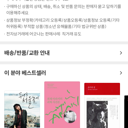
은 이내 서로 생각이 비슷하다는 사실을 깨달고 의기투합했다. 두 사람은
구매하신 상품의 상태, 배송, 취소 및 반품 문의는 판매자 묻고 답하기를
---「어제의 세계들 by 알리 아리칸」중에서
몇백 달러와 앤더슨의 형에게 얻은 16mm 필름을 가지고 첫 영화를 만들
이용해주세요.
었다. 고작 14분짜리 단편이었지만 이를 본 영화 제작자들이 앤더슨과 윌
상품정보 부정확(카테고리 오등록/상품오등록/상품정보 오등록/기타
슨을 찾아왔고, 결국 장편 영화 『바틀 로켓』이 탄생하였다. 비록 대중적인
허위등록) 부적합 상품(청소년 유해물품/기타 법규위반 상품)
성공은 하지 못했지만 이 영화는 그의 번뜩이는 세계관을 보여주기에 충분
전자상거래에 어긋나는 판매사례: 직거래 유도
했고, 이후 활동의 시작점이 되었다. 거장 마틴 스콜세지 감독은 『바틀 로
켓』를 본 후 웨스 앤더슨의 팬이 되었다고 말하며, 그를 ‘차세대의 마틴 스
콜세지’로 지목했다(그러나 웨스 앤더슨이 가장 좋아하는 영화는 로만 폴
배송/반품/교환 안내
란스키의 『로즈메리의 아기』다).
그가 창조한 여덟 번째 세계 『그랜드 부다페스트 호텔』
이 분야 베스트셀러
영화 『그랜드 부다페스트 호텔』은 세계 대전이 한창인 1927년, 전쟁 분위
기와 동떨어진 화려한 공간인 그랜드 부다페스트 호텔을 배경으로, 로비
보이 제로와 그의 멘토 구스타브가 주축이 되어 구스타브의 연인이자 대부
호인 마담 D(틸다 스윈튼)의 죽음의 비밀을 파헤쳐 억울한 누명에서 벗어
나고, 상속받은 명화를 지키는 것이 전체의 줄거리다. 줄거리만 보면 진부
하고 허술한 미스터리 추격 영화처럼 느껴져 의아할 수 있지만, 그의 미학
이 간섭한 영상은 진부할 수도 허술할 수도 없다. 현실과 거리를 두어 자신