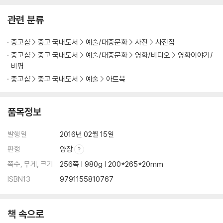
관련 분류
중고샵
중고 국내도서
예술/대중문화
사진
사진집
중고샵
중고 국내도서
예술/대중문화
영화/비디오
영화이야기/
비평
중고샵
중고 국내도서
예술
아트북
품목정보
발행일
2016년 02월 15일
판형
양장
쪽수, 무게, 크기
256쪽 | 980g | 200*265*20mm
ISBN13
9791155810767
책 속으로