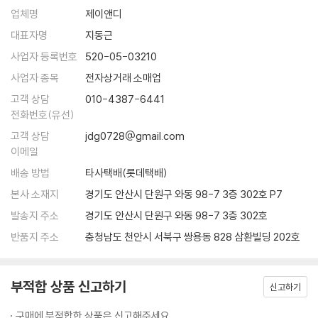
지금까지 달랑 8편의 영화를 세상에 내놓은 감독 웨스 앤더슨은 이미 ‘당
죠? 그냥 농담이었나요?
업체명
제이앤디
장 죽어도 영화사에 기록될 감독’이라는 평가를 받는다. 그가 할 하틀리와
A : 아뇨, 그럴 의향이 있습니다.
쿠엔틴 타란티노 이후 가장 독창적인 세계를 이룬 미국 영화계 감독 중 하
대표자명
지동근
Q : 네, 이제 큰 질문이 남았군요. 감독님의 영화 세계에서 신이 존재하나
나라는 것은 아무도 의심하지 않는다. 그러나 180cm가 넘는 키에 깡마른
사업자 등록번호
520-05-03210
요? 만약 존재한다면, 그 신은 위에서 지켜보고 있나요, 아니면 직접 간섭
몸, 헐렁하게 걸친 셔츠를 바지에 반쯤 밀어 넣고 다니는 웨스 앤더슨은 겉
사업자 종목
전자상거래 소매업
하나요?
으로 보기에는 칠칠치 못한 껑충한 소년처럼 보인다. 실제로 『로얄 테넌바
A : [긴 침묵] 신이 간섭합니다. ---「웨스 앤더슨 : 세 번째 인터뷰」중에서
고객 상담
010-4387-6441
움』에서 함께 작업했던 배우 안젤리카 휴스턴은 첫 만남에서 그를 십대 후
전화번호(유선)
반으로 착각했다고 회상한다(웨스 앤더슨은 1969년생이다).
츠바이크의 알프스 별장과 그랜드 부다페스트 호텔은 분명히 연결된다. 이
고객 상담
jdg0728@gmail.com
연결은 꼬리를 무는 연상 작용을 선언한다. 유럽의 사라진 과거를 찬양하
이메일
웨스 앤더슨에게 영화는 개인적 기억의 일부이기도 하다. 10살 때 부모가
고 자신의 과거를 전하는 데 열중한 츠바이크, 자신이 사랑하는 호텔이 ‘빌
이혼하자, 그는 거짓말과 난폭한 돌발행위로 학교생활을 망가뜨렸다. 그러
배송 방법
타사택배(롯데택배)
어먹게 추잡한 곰보 파시스트 개자식’의 손에 넘어가거나 폭격에 재가 될
나 그의 상황을 알게 된 학교 선생님(조력자)이 영화광이던 그가 몰두할
본사 소재지
경기도 안산시 단원구 와동 98-7 3층 302호 P7
지 모를 가능성을 미리 막으려는 구스타브, 구스타브의 스토리를 적당한
수 있도록 다양한 장르를 희곡으로 써서 공연을 올리도록 배려해주었고,
때에 전달하려는 늙은 제로, 프롤로그를 방해하다가 옆에 서 있는 손자로
발송지 주소
경기도 안산시 단원구 와동 98-7 3층 302호
앤더슨은 스스로 주연까지 겸하며 원치 않는 친구들에게 강제로 사인을 해
대표되는 미래 세대에게 다시 스토리를 전달하려는 ‘작가’. 이 모든 노력이
반품지 주소
충청남도 천안시 서북구 쌍용동 828 삼환빌딩 202호
주는 등 만족스런 학창 시절을 보내게 되었다. 이후 연극과 문학으로 관심
멘들 빵집의 분홍색 상자에 담겨 묘지 시퀀스에서 리본으로 묶인다. 영화
사를 넓혀가던 웨스 앤더슨은 대학에서 운명적인 파트너 오언 윌슨을 만났
는 책이고, 책은 제로의 스토리고, 제로의 스토리는 구스타브의 스토리고,
다. (오언 윌슨은 앤더슨의 모든 영화를 함께 쓰고, 연기하였다.)
구스타브의 스토리는 그랜드 부다페스트이고, 그랜드 부다페스트는 츠바
부적합 상품 신고하기
신고하기
이크의 알프스 별장이고 오스트리아고 유럽이고 모든 것이다. 그리고 사라
상대를 ‘제 잘난 멋에 사는 참여의식 없는 놈’으로 여겨 말도 섞지 않던 둘
구매에 부적합한 상품은 신고해주세요.
지고, 사라지고, 사라졌다. 모두 다. 스토리만 남는다.