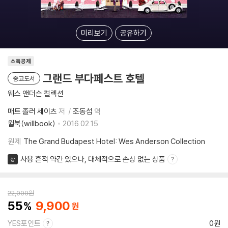
미리보기
공유하기
소득공제
그랜드 부다페스트 호텔
중고도서
웨스 앤더슨 컬렉션
매트 졸러 세이츠
저
조동섭
역
윌북(willbook)
2016.02.15.
원제
The Grand Budapest Hotel: Wes Anderson Collection
사용 흔적 약간 있으나, 대체적으로 손상 없는 상품
상
22,000
원
55
9,900
YES포인트
0원