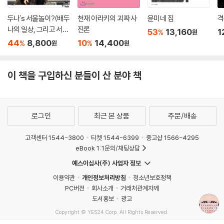
만의 이상향을 건설하고자 하는 웨스 앤더슨 세계의 테마를 계속 유지하면
두나's 서울놀이?(배두
천재 아라키의 괴짜 사
윤미네 집
격
서, 중복적인 이야기 구조(『그랜드 부다페스트 호텔』은 ‘이야기 안의 이야
나의 일상, 그리고 서울
진론
53
13,160
1
기 안의 이야기 안’이라는 3중 구조를 가지고 있다), 동화 같은 색감과 대
%
원
여행) : 상급
44
8,800
10
14,400
%
%
원
원
칭의 아름다움이 부각되는 영상, 정교하게 그린 인형 집 같은 배경과 독특
하고 기발한 의상들, 길거리에 버려진 리본 조각조차 갖고 싶게 만드는 소
품들에 이르기까지 그의 특징이 유감없이 발휘된다. 특히 『그랜드 부다페
이 책을 구입하신 분들이 산 분야 책
스트 호텔』은 그의 특유의 미학이 가장 극대화된 작품이라는 평을 받는다.
웨스 앤더슨의 작품 세계를 가장 깊게 이해하는 평론가로 알려진 매트 졸
로그인
최근 본 상품
주문/배송
러 세이츠는 이 점에 주목하여 한 편의 영화를 고스란히 책으로 옮겨 담는
작업을 하였고, 그 결과 완벽한 아트북 『그랜드 부다페스트 호텔』이 탄생
고객센터 1544-3800
티켓 1544-6399
중고샵 1566-4295
하게 되었다. 매트 졸러 세이츠는 이미 웨스 앤더슨의 앞선 7편의 영화를
eBook 1:1문의/채팅상담
묶어 『웨스 앤더슨 컬렉션』이라는 제목으로 첫 번째 아트북을 작업했다.
예스이십사(주) 사업자 정보
별도로 『그랜드 부다페스트 호텔』만을 빼내어 한 권으로 묶은 이유는 그만
큼 읽을거리와 볼거리가 풍성하다는 의미다. 『그랜드 부다페스트 호텔』의
이용약관
개인정보처리방침
청소년보호정책
안팎을 둘러보는 이 안내서에는 감독인 웨스 앤더슨뿐만 아니라 주연배우
PC버전
회사소개
거래처관계자께
도서홍보
광고
랄프 파인스, 촬영 감독 로버트 D. 예먼, 프로덕션 디자이너 아담 슈토크하
우젠, 의상 디자이너 밀레나 카노네로, 작곡가 알렉상드르 데스플라 등이
Copyright © YES24 Corp. All Rights Reserved.
MATOM15