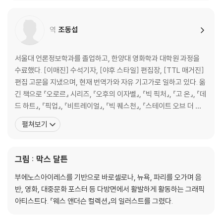
영 현장에서도 맞춤 양복과 수제 구두를 차려입는 것으로 유명하다.
특히 코듀로이와 트위드 양복을 즐겨 입으며, 시나리
역
조동섭
서울대 언론정보학과를 졸업하고, 한양대 영화학과 대학원 과정을
수료했다. [이매진] 수석기자, [야후 스타일] 편집장, [TTL 매거진]
편집 고문을 지냈으며, 현재 번역가와 자유 기고가로 일하고 있다. 옮
긴 책으로 『오로르』 시리즈, 『오후의 이자벨』, 『빅 픽처』, 『고 온』, 『데
드 하트』, 『픽업』, 『비트레이얼』, 『빅 퀘스천』, 『스테이트 오브 더 유
니언』, 『파이브 데이즈』, 『더 잡』, 『템테이션』, 『파리5구의 여인』, 『모
펼쳐보기
멘트』, 『파리에 간 고양이』, 『프로방스에 간 고양이』, 『마술사 카터,
악마를 이기다』, 『브로크백 마운틴』, 『돌아온 피터팬』, 『순결한
그림 : 막스 달튼
부에노스아이레스를 기반으로 바로셀로나, 뉴욕, 파리를 오가며 음
반, 영화, 대중문화 포스터 등 다방면에서 활발하게 활동하는 그래픽
아티스트다. 『웨스 앤더슨 컬렉션』의 일러스트를 그렸다.