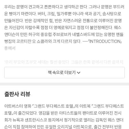
우리는 문명이 견고하고 튼튼하다고 생각하곤 한다. 그러나 문명은 부드러
운 빵이기 마련이다. 버터, 크림, 밀가루뿐 아니라 색과 공기, 솜사탕으로
만들어진다. 반은 강제적인 힘, 반은 자연스러운 전통으로 이루어진 문명
은 자신감이 자랄수록 점점 더 영예로워지고 점점 더 불안정해진다. 웨스
앤더슨이 만든 허구의 중유럽 주브로브카 네벨스바드에 있는 유명한 멘들
빵집의 코르티잔 오 쇼콜라와 크게 다르지 않다. ---「INTRODUCTION」
중에서
‘우리 부모와 조부모 세대는 훨씬 좋았다. 그들은 한쪽 끝에서 다른 끝까지
깔끔한 일직선으로 조용한 삶을 살았다. 그래서 나는 그들이 부러운가? 잘
책 속으로 더보기
모르겠다. 그들은 진짜 고통에서, 악의와 운명의 힘에서 멀리 떨어져 꾸벅
꾸벅 조는 듯 삶을 살았지만 편안함이 낡은 신화가 되고, 안전은 유치한 꿈
이 된 우리는 우리 존재의 하나부터 열까지 긴장을 느끼고 있고, 무엇에 대
출판사 리뷰
한 공포를 늘 새롭게 신경마다 느껴야 한다. 우리 삶의 매 시간은 세계의 운
명과 연결되어 있다. 비탄으로 또 즐거움으로, 우리는 우리 자신의 작은 삶
아트버스터 영화 『그랜드 부다페스트 호텔』의 아트북 『그랜드 부다페스트
저 너머의 역사와 시간을 살아가지만, 그들은 자기 자신 너머의 것은 아무
호텔』이 출간되었다. 영감을 받은 아티스트들의 팬아트로 이루어진 전시
것도 몰랐다. 그러므로 오늘날 우리 모두는, 가장 어린 인류라도, 우리 선조
회가 뉴욕과 샌프란시스코 등지에서 정기적으로 열리는 감독인 웨스 앤더
의 가장 현명한 사람보다 현실에 대해 천 배는 많이 알고 있다. 그러나 우리
슨이 직접 참여하여 만든 유일한 오리지널 아트북으로, 출간 전부터 반응