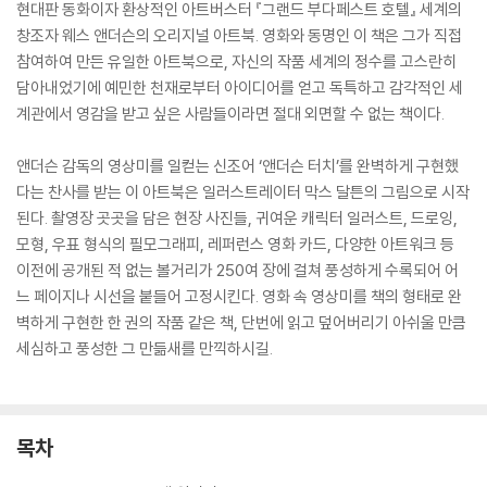
현대판 동화이자 환상적인 아트버스터 『그랜드 부다페스트 호텔』 세계의
창조자 웨스 앤더슨의 오리지널 아트북. 영화와 동명인 이 책은 그가 직접
참여하여 만든 유일한 아트북으로, 자신의 작품 세계의 정수를 고스란히
담아내었기에 예민한 천재로부터 아이디어를 얻고 독특하고 감각적인 세
계관에서 영감을 받고 싶은 사람들이라면 절대 외면할 수 없는 책이다.
앤더슨 감독의 영상미를 일컫는 신조어 ‘앤더슨 터치’를 완벽하게 구현했
다는 찬사를 받는 이 아트북은 일러스트레이터 막스 달튼의 그림으로 시작
된다. 촬영장 곳곳을 담은 현장 사진들, 귀여운 캐릭터 일러스트, 드로잉,
모형, 우표 형식의 필모그래피, 레퍼런스 영화 카드, 다양한 아트워크 등
이전에 공개된 적 없는 볼거리가 250여 장에 걸쳐 풍성하게 수록되어 어
느 페이지나 시선을 붙들어 고정시킨다. 영화 속 영상미를 책의 형태로 완
벽하게 구현한 한 권의 작품 같은 책, 단번에 읽고 덮어버리기 아쉬울 만큼
세심하고 풍성한 그 만듦새를 만끽하시길.
목차