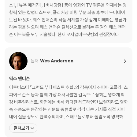
알곤퀸 호텔에서
스], [뉴욕 매거진], [버처닷컴] 등에 영화와 TV 평론을 연재하는 영
웨스 앤더슨 : 세 번째 인터뷰
향력 있는 칼럼니스트로, 퓰리처상 비평 부문 최종 후보에 노미네이
어제의 세계들 by 알리 아리칸
트된 바 있다. 웨스 앤더슨의 작품 세계를 가장 깊게 이해하는 평론가
슈테판 츠바이크 : 발췌
라는 평을 받으며 웨스 앤더슨 컬렉션으로 불리는 두 권의 웨스 앤더
완전히 다른 요소 : 로버트 D. 예먼 인터뷰
슨 아트북을 모두 저술했다. 현재 로저앨버트닷컴의 편집장이다.
웨스 앤더슨의 4:3 챌린지 by 데이비드 보드웰
십자 펜 협회
원저
Wes Anderson
옮긴이의 말
감사의 말
웨스 앤더슨
아트버스터 『그랜드 부다페스트 호텔』의 감독이자 소피아 코폴라, 스
파이크 존즈 등과 함께 가장 패셔너블한 감독으로 꼽히는 영화계 최
강 비주얼리스트. 화면에는 비록 커다란 헤드라인만 보일지라도 영화
속 소품으로 등장하는 신문들 종류별로 각각 다른 기사를 직접 지어
내어 실을 정도로 완벽주의자며, 스태프들로부터 놀랍도록 명확하고
세심한 디렉션을 주는 ‘엄청나게’ 꼼꼼한 사람이라는 평을 받는다. 20
펼쳐보기
12 남성 패션지 GQ가 선정한 베스트드레서 25인이기도 한 그는 촬