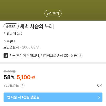
공유하기
새벽 사슴의 노래
중고도서
시편강해 (상)
이동원
저
요단출판사
2000.08.31.
사용 흔적 약간 있으나, 대체적으로 손상 없는 상품
상
12,000
원
58
5,100
YES포인트
0원
앱 다운 시 1천원 상품권