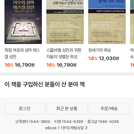
화첩 여호와 삼마 에스
스룹바벨 성전과 귀환
창세기의 족보
하
겔 성전
자들의 성별된 족보
속
14
12,030
%
원
의
16
16,790
16
16,790
1
%
%
원
원
이 책을 구입하신 분들이 산 분야 책
로그인
최근 본 상품
주문/배송
고객센터 1544-3800
티켓 1544-6399
중고샵 1566-4295
eBook 1:1문의/채팅상담