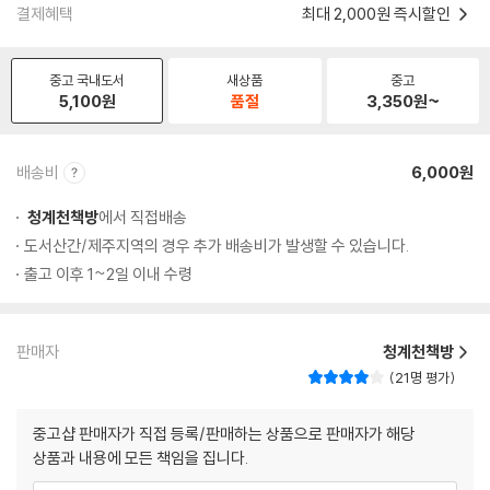
결제혜택
최대 2,000원 즉시할인
중고 국내도서
새상품
중고
5,100
원
품절
3,350
원~
배송비
6,000원
청계천책방
에서 직접배송
도서산간/제주지역의 경우 추가 배송비가 발생할 수 있습니다.
출고 이후 1~2일 이내 수령
판매자
청계천책방
21명 평가
중고샵 판매자가 직접 등록/판매하는 상품으로 판매자가 해당
상품과 내용에 모든 책임을 집니다.