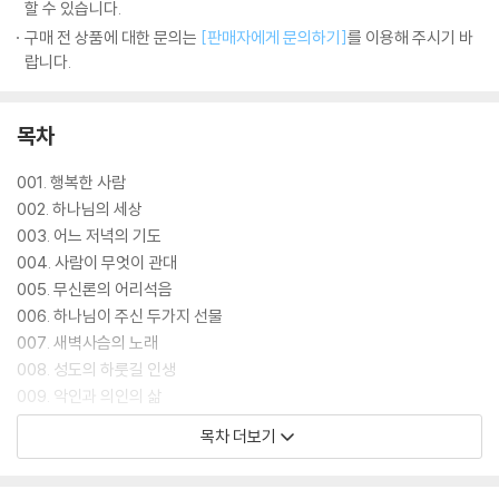
할 수 있습니다.
구매 전 상품에 대한 문의는
[판매자에게 문의하기]
를 이용해 주시기 바
랍니다.
목차
001. 행복한 사람
002. 하나님의 세상
003. 어느 저녁의 기도
004. 사람이 무엇이 관대
005. 무신론의 어리석음
006. 하나님이 주신 두가지 선물
007. 새벽사슴의 노래
008. 성도의 하룻길 인생
009. 악인과 의인의 삶
010. 세상이 불공평해 보일 때
목차 더보기
011. 소망의 삶
012. 기다림의 승리