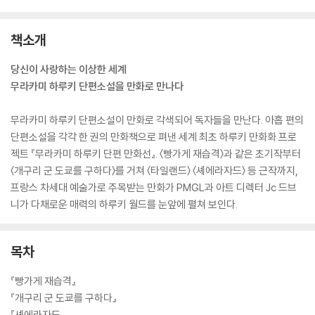
책소개
당신이 사랑하는 이상한 세계
무라카미 하루키 단편소설을 만화로 만나다
무라카미 하루키 단편소설이 만화로 각색되어 독자들을 만난다. 아홉 편의
단편소설을 각각 한 권의 만화책으로 펴낸 세계 최초 하루키 만화화 프로
젝트 『무라카미 하루키 단편 만화선』. 〈빵가게 재습격〉과 같은 초기작부터
〈개구리 군 도쿄를 구하다〉를 거쳐 〈타일랜드〉 〈셰에라자드〉 등 근작까지,
프랑스 차세대 예술가로 주목받는 만화가 PMGL과 아트 디렉터 Jc 드브
니가 다채로운 매력의 하루키 월드를 눈앞에 펼쳐 보인다.
목차
『빵가게 재습격』
『개구리 군 도쿄를 구하다』
『셰에라자드』