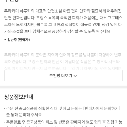
프랑스어권 국가의 만화책은 ‘방드 데시네(Bande Dessinee, 줄여서 B
무라카미 하루키의 대표적 단편소설 아홉 편이 만화와 절묘하게 어우러진
‘하우스’에 갇혀 지내는 주인공 하바라. 그가 왜 은둔자가 되었는지는 베일
D)’라 불리며 여타 국가의 만화와 다른 독자적 스타일을 자랑한다. 풍부한
단편 만화선입니다. 프랑스 특유의 극적인 희화가 처음에는 다소 그로테스
에 싸여 있다. ‘셰에라자드’라고 불리는 여성은 주기적으로 하바라를 찾아
대사와 내레이션, 미세한 부분도 놓치지 않는 정교한 그림으로 대중적 이
크하게 느껴지지만, 볼수록 그 표현의 적절함이 설득력 있게, 정감 있게 다
와 음식과 옷, 읽을 책과 기타 필요한 것을 챙겨준다. 그리고 하바라와 나란
야기뿐 아니라 문학과 역사와 철학처럼 심도 있는 주제까지 폭넓게 다루는
가와 소설을 보다 입체적으로 풍성하게 감상할 수 있도록 해주네요.
히 누워 이런저런 기묘한 이야기를 들려준다. 자신의 전생에 대한 기억, 학
예술이다. 『무라카미 하루키 단편 만화선』에서도 그 특징은 유감없이 발휘
창 시절 어느 남자아이를 좋아해 그의 빈집에 숨어 들어갔던 은밀한 사연
- 김난주 (번역가)
되었다. 원작의 문장들을 손실 없이 담아내 하루키 소설 특유의 글맛을 보
까지.
존하는 한편, 창의적인 컷 분할, 디테일한 그림에는 애독자만이 알아볼 수
무라카미 하루키의 문학은 지역과 언어와 장르를 넘나들며 다양하게 변주
있는 의미와 장치를 가득 채웠다. 권마다 그림체를 다르게 해 단편소설 각
『버스데이 걸』
되어왔습니다. 프랑스 만화와 만난 이 아름다운 작품은 그 창조적 시도와
각의 분위기를 살렸다. 작품마다 달라지는 연출법과 색감은 ‘하루키 월
실험이 어디까지 왔는지 잘 보여줍니다. 무라카미 하루키의 오랜 독자에게
드’의 다채로움을 느끼게 한다.
“나는 자네의 소원을 들어주고 싶네.
도, 새로운 독자에게도 기쁜 발견이 되리라 생각합니다.
추천평 더보기
하지만 딱 한 가지니까 신중하게 생각해야 해.”
‘믿고 읽는’ 하루키 번역가들의 총집합
- 홍은주 (번역가)
번역가 5인이 오롯이 살려낸 문장의 맛
스무 살 생일을 맞은 주인공은 여느 때처럼 이탈리안 식당에서 서빙 아르
상품정보안내
그림체가 낯설어서 선뜻 작업을 시작하지 못하고 한동안 감상만 했습니다.
바이트를 한다. 그런데 입사 이래 한 번도 아픈 적 없던 플로어 매니저가 복
하루키 소설은 늘 베테랑 번역가의 손을 거쳐 국내에 소개되었다. 『무라카
그러나 번역을 하다 보니 이보다 하루키 작품과 잘 어울리는 그림체가 있
통으로 병원에 실려가고, 주인공에게 부탁을 남긴다. “정확히 8시가 되면
주문 전 중고상품의 정확한 상태 및 재고 문의는 [판매자에게 문의하기]
미 하루키 단편 만화선』은 하루키 소설을 국내에 소개해온 여성 번역가 다
을까 싶었습니다. 선 하나조차도 하루키스러워서 사랑스럽게 느껴졌습니
사장님이 계신 604호실에 식사를 가져다줘.” 그렇게 주인공은 식사를 가
를 통해 문의해 주세요.
섯 명이 작업했다. 번역가로서의 공력과 ‘하루키 월드’에 깊이 머무른 경험
다.
져가 사장을 처음으로 만난다. 사장은 그녀가 스무 살 생일이라는 것을 알
주문완료 후 중고상품의 취소 및 반품은 판매자와 별도 협의 후 진행 가능
으로 원작 소설 그 이상의 읽는 재미를 살렸다.