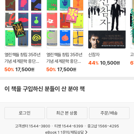
의 사무소에 30대 여성이 찾아온다. 자신의 남편이 사라졌다는 것이다. 같
은 아파트에 사는 시어머니를 잠시 뵈러 갔다 오는 계단에서 증발해버렸다
는 것. 주인공은 그야말로 자신이 원하는 케이스임을 직감하고 조사에 나
선다.
『일곱 번째 남자』
“확실했습니다.
열린책들 창립 35주년
열린책들 창립 35주년
신참자
고
그 파도는 생명을 지니고 있었습니다.”
기념 세계문학 중단편
기념 세계문학 중단편
44
10,500
6
%
원
세트 : MIDNIGHT 세트
세트 : NOON 세트
50
17,500
50
17,500
%
%
원
원
괴담회에 모인 사람들. 일곱 번째 남자가 자신의 이야기를 시작한다. 바닷
가 마을에 거주하던 어린 시절, 각별하게 지내던 K와 얽힌 사연이다. K는
이 책을 구입하신 분들이 산 분야 책
유약하고 말이 어눌하지만 그림에는 빼어난 재능을 보인 친구였다. 어느
날 마을에 태풍이 찾아온 날, 태풍의 눈 속에 들어온 순간의 잠잠한 바다를
보려고 남자와 K는 함께 해변으로 나간다. 그리고 그곳에서 평생을 따라다
닐 공포를 마주한다.
로그인
최근 본 상품
주문/배송
『잠』
고객센터 1544-3800
티켓 1544-6399
중고샵 1566-4295
eBook 1:1문의/채팅상담