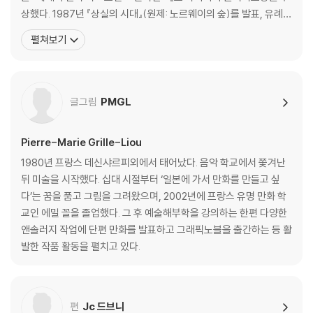
상했다. 1987년 『상실의 시대』(원제: 노르웨이의 숲)를 발표, 유례없
는 베스트셀러 선풍과 함께 하루키 신드롬을 일으키며 세계적인 작가
펼쳐보기
로 떠올랐다. 1994년 『태엽 감는 새』로 요미우리문학상을 수상했고,
2005년 『해변의 카프카』가 아시아 작가의 작품으로는 드물게 뉴욕
타임스 ‘올해의 책’에 선정되었다. 그 밖
글그림
PMGL
Pierre-Marie Grille-Liou
1980년 프랑스 데신샤르피외에서 태어났다. 음악 학교에서 쫓겨난
뒤 미술을 시작했다. 십대 시절부터 ‘일본에 가서 만화를 만들고 싶
다’는 꿈을 품고 그림을 그려왔으며, 2002년에 프랑스 유명 만화 학
교인 에밀 꼴을 졸업했다. 그 후 예술해부학을 강의하는 한편 다양한
앤솔러지 작업에 단편 만화를 발표하고 그래픽노블을 출간하는 등 활
발한 작품 활동을 펼치고 있다.
편
Jc 드브니