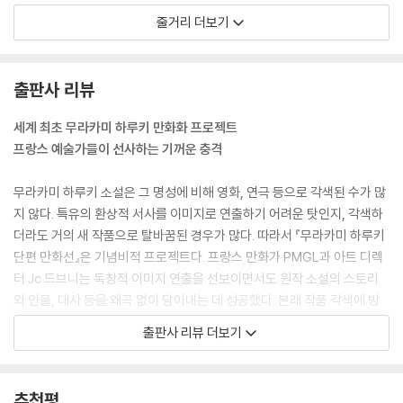
야만 그 저주를 풀 수 있다는 것이다. 그렇듯 수수께끼 같은 대화의 끝에 두
줄거리 더보기
사람은 한밤중의 도쿄를 운전하며 습격할 만한 빵가게를 찾기 시작한다.
『개구리 군 도쿄를 구하다』
출판사 리뷰
“제가 찾아온 것은
세계 최초 무라카미 하루키 만화화 프로젝트
도쿄를 파멸에서 구하기 위해서입니다.”
프랑스 예술가들이 선사하는 기꺼운 충격
도쿄 신용금고의 융자관리과 계장, 가타기리 씨. 어느 날 귀가하니 거대한
무라카미 하루키 소설은 그 명성에 비해 영화, 연극 등으로 각색된 수가 많
개구리가 기다리고 있었다. 개구리는 자신을 ‘개구리 군’이라 소개한 뒤 믿
지 않다. 특유의 환상적 서사를 이미지로 연출하기 어려운 탓인지, 각색하
기 힘든 이야기를 시작한다. 사흘 뒤 도쿄에 거대 지진이 찾아온다는 것. 지
더라도 거의 새 작품으로 탈바꿈된 경우가 많다. 따라서 『무라카미 하루키
하에 있는 거대 지렁이를 쓰러뜨려야 지진을 막을 수 있다고 한다. 개구리
단편 만화선』은 기념비적 프로젝트다. 프랑스 만화가 PMGL과 아트 디렉
군은 가타기리 씨가 함께 싸워야 ‘지렁이 군’을 이길 수 있다며, 힘을 합쳐
터 Jc 드브니는 독창적 이미지 연출을 선보이면서도 원작 소설의 스토리
도쿄를 구하자고 한다.
와 인물, 대사 등을 왜곡 없이 담아내는 데 성공했다. 본래 작품 각색에 방
어적인 무라카미 하루키도 이들의 작업은 흔쾌히 허가해, 초기작부터 근작
출판사 리뷰 더보기
『셰에라자드』
까지 아홉 편의 단편소설이 만화화되어 『무라카미 하루키 단편 만화선』이
탄생했다. 일본에서 최초 출간 후 프랑스와 미국을 거쳐 이제는 한국 독자
“그녀는 흥미롭고 신비한 얘기를
들을 만난다.
추천평
한 가지씩 들려주었다.”