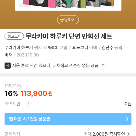
공유하기
무라카미 하루키 단편 만화선 세트
중고도서
무라카미 하루키
원저
PMGL
그림
Jc드브니
각색
김난주
등역
비채
2023.10.30.
사용 흔적 약간 있으나, 대체적으로 손상 없는 상품
상
135,200
원
16
113,900
YES포인트
0원
앱 다운 시 1천원 상품권
결제혜택
최대 2,000원 즉시할인