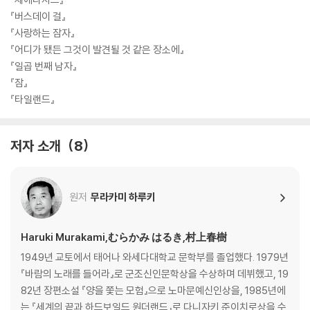
『버스데이 걸』
『사랑하는 잠자』
『어디가 됐든 그것이 발견될 것 같은 장소에』
『일곱 번째 남자』
『잠』
『타일랜드』
저자 소개
8
원저
무라카미 하루키
Haruki Murakami,むらかみ はるき,村上春樹
1949년 교토에서 태어나 와세다대학교 문학부를 졸업했다. 1979년
『바람의 노래를 들어라』로 군조신인문학상을 수상하며 데뷔했고, 19
82년 장편소설 『양을 쫓는 모험』으로 노마문예신인상을, 1985년에
는 『세계의 끝과 하드보일드 원더랜드』로 다니자키 준이치로상을 수