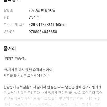
발행일
2023년 10월 30일
판형
양장
쪽수, 무게, 크기
426쪽 | 172*241*50mm
ISBN13
9788934946656
줄거리
『빵가게 재습격』
“빵가게를 다시 한 번 습격하는 거야!
저주를 풀 방법은 그거밖에 없어.”
한밤중에 공복감을 느껴 잠에서 깬 젊은 부부. 남편은 한때 친구와 빵가게
를 습격한 일화를 들려준다. 그때 빵가게 주인은 ‘바그너의 음악을 다 들으
면 빵을 마음껏 가져가도 좋다’고 말했다. 몇 년이 흐른 지금, 아내는 남편
에게 그 일로 인해 그들 생활에 어둠이 드리워졌다고 한다. 빵가게를 털어