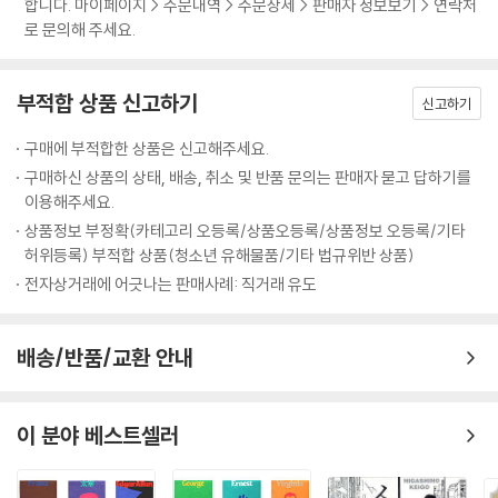
- 권남희 (번역가)
자 무엇이든 딱 한 가지 소원을 들어주겠다고 한다.
합니다. 마이페이지 > 주문내역 > 주문상세 > 판매자 정보보기 > 연락처
로 문의해 주세요.
『사랑하는 잠자』
『1Q84』 시리즈의 어딘가에 너무 새것인 옷을 입고 나가기 싫어 베란다에
며칠 방치하여 구깃구깃해진 뒤에야 입는 남자에 관한 이야기가 나옵니다.
부적합 상품 신고하기
신고하기
“잠에서 깨어났을 때 그는 침대에 누운 채
PMGL의 그림을 보면서 그 대목이 떠올랐습니다. 놀랍도록 효과적으로 스
그레고르 잠자로 변신했다는 것을 알았다.”
토리의 정곡을 찌른 작화는 모범 사례가 될 만합니다. 진지하고 싶지 않고,
구매에 부적합한 상품은 신고해주세요.
휩쓸리고 싶지 않고, 그러면서도 우리가 살아가는 데 매우 중요한 뭔가를
구매하신 상품의 상태, 배송, 취소 및 반품 문의는 판매자 묻고 답하기를
프란츠 카프카의 『변신』에서는 그레고르 잠자가 벌레가 되지만, 하루키 월
꼭꼭 숨겨 이야기하고 싶을 때, 그 방법을 이 귀한 책들에서 찾을 수 있지
이용해주세요.
드에서는 인간이 아닌 어떤 존재가 어느 날 그레고르 잠자로 깨어난다. 그
않을까 합니다.
상품정보 부정확(카테고리 오등록/상품오등록/상품정보 오등록/기타
레고르 잠자는 왜인지 텅 빈 집에서 음식을 먹고 옷을 주섬주섬 챙겨 입는
허위등록) 부적합 상품(청소년 유해물품/기타 법규위반 상품)
- 양윤옥 (번역가)
다. 그리고 집으로 찾아온 자물쇠 수리공인 꼽추 여성과 대화하기 시작한
전자상거래에 어긋나는 판매사례: 직거래 유도
다.
평범한 것 같으면서도 평범하지 않고, 평범하지 않은 것 같으면서도 평범
한, 어느새 생활에 붙들려버린 우리 모두의 이야기를 무라카미 하루키가
『어디가 됐든 그것이 발견될 것 같은 장소에』
배송/반품/교환 안내
썼을 때. 박력 넘치는 만화로 다시 태어난 이야기가 쾌감과 절망을 한층 증
폭시킵니다.
“남편이 사라졌어요. 연기처럼.
- 권영주 (번역가)
24층과 26층 사이 계단에서 흔적도 없이 자취를 감춰버렸어요.”
이 분야 베스트셀러
주인공은 ‘특정한 방식으로 사라지는 사람들’을 찾고 있다. 어느 날 주인공