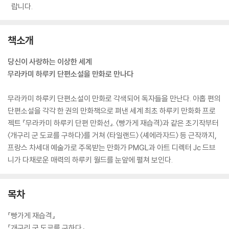
랍니다.
책소개
당신이 사랑하는 이상한 세계
무라카미 하루키 단편소설을 만화로 만나다
무라카미 하루키 단편소설이 만화로 각색되어 독자들을 만난다. 아홉 편의
단편소설을 각각 한 권의 만화책으로 펴낸 세계 최초 하루키 만화화 프로
젝트 『무라카미 하루키 단편 만화선』. 〈빵가게 재습격〉과 같은 초기작부터
〈개구리 군 도쿄를 구하다〉를 거쳐 〈타일랜드〉 〈셰에라자드〉 등 근작까지,
프랑스 차세대 예술가로 주목받는 만화가 PMGL과 아트 디렉터 Jc 드브
니가 다채로운 매력의 하루키 월드를 눈앞에 펼쳐 보인다.
목차
『빵가게 재습격』
『개구리 군 도쿄를 구하다』