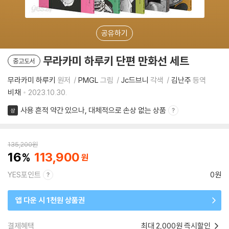
공유하기
무라카미 하루키 단편 만화선 세트
중고도서
무라카미 하루키
원저
PMGL
그림
Jc드브니
각색
김난주
등역
비채
2023.10.30.
사용 흔적 약간 있으나, 대체적으로 손상 없는 상품
상
135,200
원
16
113,900
YES포인트
0원
앱 다운 시 1천원 상품권
결제혜택
최대 2,000원 즉시할인