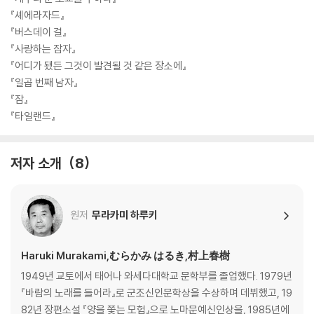
『셰에라자드』
『버스데이 걸』
『사랑하는 잠자』
『어디가 됐든 그것이 발견될 것 같은 장소에』
『일곱 번째 남자』
『잠』
『타일랜드』
저자 소개
8
원저
무라카미 하루키
Haruki Murakami,むらかみ はるき,村上春樹
1949년 교토에서 태어나 와세다대학교 문학부를 졸업했다. 1979년
『바람의 노래를 들어라』로 군조신인문학상을 수상하며 데뷔했고, 19
82년 장편소설 『양을 쫓는 모험』으로 노마문예신인상을, 1985년에