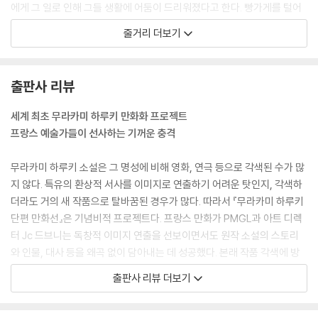
에게 그 일로 인해 그들 생활에 어둠이 드리워졌다고 한다. 빵가게를 털어
야만 그 저주를 풀 수 있다는 것이다. 그렇듯 수수께끼 같은 대화의 끝에 두
줄거리 더보기
사람은 한밤중의 도쿄를 운전하며 습격할 만한 빵가게를 찾기 시작한다.
『개구리 군 도쿄를 구하다』
출판사 리뷰
“제가 찾아온 것은
세계 최초 무라카미 하루키 만화화 프로젝트
도쿄를 파멸에서 구하기 위해서입니다.”
프랑스 예술가들이 선사하는 기꺼운 충격
도쿄 신용금고의 융자관리과 계장, 가타기리 씨. 어느 날 귀가하니 거대한
무라카미 하루키 소설은 그 명성에 비해 영화, 연극 등으로 각색된 수가 많
개구리가 기다리고 있었다. 개구리는 자신을 ‘개구리 군’이라 소개한 뒤 믿
지 않다. 특유의 환상적 서사를 이미지로 연출하기 어려운 탓인지, 각색하
기 힘든 이야기를 시작한다. 사흘 뒤 도쿄에 거대 지진이 찾아온다는 것. 지
더라도 거의 새 작품으로 탈바꿈된 경우가 많다. 따라서 『무라카미 하루키
하에 있는 거대 지렁이를 쓰러뜨려야 지진을 막을 수 있다고 한다. 개구리
단편 만화선』은 기념비적 프로젝트다. 프랑스 만화가 PMGL과 아트 디렉
군은 가타기리 씨가 함께 싸워야 ‘지렁이 군’을 이길 수 있다며, 힘을 합쳐
터 Jc 드브니는 독창적 이미지 연출을 선보이면서도 원작 소설의 스토리
도쿄를 구하자고 한다.
와 인물, 대사 등을 왜곡 없이 담아내는 데 성공했다. 본래 작품 각색에 방
어적인 무라카미 하루키도 이들의 작업은 흔쾌히 허가해, 초기작부터 근작
출판사 리뷰 더보기
『셰에라자드』
까지 아홉 편의 단편소설이 만화화되어 『무라카미 하루키 단편 만화선』이
탄생했다. 일본에서 최초 출간 후 프랑스와 미국을 거쳐 이제는 한국 독자
“그녀는 흥미롭고 신비한 얘기를