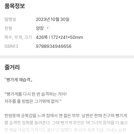
품목정보
발행일
2023년 10월 30일
판형
양장
쪽수, 무게, 크기
426쪽 | 172*241*50mm
ISBN13
9788934946656
줄거리
『빵가게 재습격』
“빵가게를 다시 한 번 습격하는 거야!
저주를 풀 방법은 그거밖에 없어.”
한밤중에 공복감을 느껴 잠에서 깬 젊은 부부. 남편은 한때 친구와 빵가게
를 습격한 일화를 들려준다. 그때 빵가게 주인은 ‘바그너의 음악을 다 들으
면 빵을 마음껏 가져가도 좋다’고 말했다. 몇 년이 흐른 지금, 아내는 남편