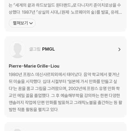
는 『세계의 끝과 하드보일드 원더랜드』로 다니자키 준이치로상을 수
상했다. 1987년 『상실의 시대』(원제: 노르웨이의 숲)를 발표, 유례없
는 베스트셀러 선풍과 함께 하루키 신드롬을 일으키며 세계적인 작가
펼쳐보기
로 떠올랐다. 1994년 『태엽 감는 새』로 요미우리문학상을 수상했고,
2005년 『해변의 카프카』가 아시아 작가의 작품으로는 드물게 뉴욕
타임스 ‘올해의 책’에 선정되었다. 그 밖
글그림
PMGL
Pierre-Marie Grille-Liou
1980년 프랑스 데신샤르피외에서 태어났다. 음악 학교에서 쫓겨난
뒤 미술을 시작했다. 십대 시절부터 ‘일본에 가서 만화를 만들고 싶
다’는 꿈을 품고 그림을 그려왔으며, 2002년에 프랑스 유명 만화 학
교인 에밀 꼴을 졸업했다. 그 후 예술해부학을 강의하는 한편 다양한
앤솔러지 작업에 단편 만화를 발표하고 그래픽노블을 출간하는 등 활
발한 작품 활동을 펼치고 있다.