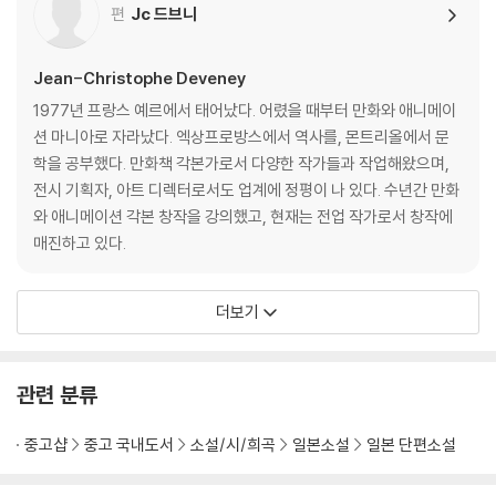
편
Jc 드브니
Jean-Christophe Deveney
1977년 프랑스 예르에서 태어났다. 어렸을 때부터 만화와 애니메이
션 마니아로 자라났다. 엑상프로방스에서 역사를, 몬트리올에서 문
학을 공부했다. 만화책 각본가로서 다양한 작가들과 작업해왔으며,
전시 기획자, 아트 디렉터로서도 업계에 정평이 나 있다. 수년간 만화
와 애니메이션 각본 창작을 강의했고, 현재는 전업 작가로서 창작에
매진하고 있다.
더보기
관련 분류
중고샵
중고 국내도서
소설/시/희곡
일본소설
일본 단편소설