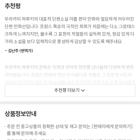
들을 만난다.
추천평
한 가지씩 들려주었다.”
프랑스어권 국가의 만화책은 ‘방드 데시네(Bande Dessinee, 줄여서 B
무라카미 하루키의 대표적 단편소설 아홉 편이 만화와 절묘하게 어우러진
‘하우스’에 갇혀 지내는 주인공 하바라. 그가 왜 은둔자가 되었는지는 베일
D)’라 불리며 여타 국가의 만화와 다른 독자적 스타일을 자랑한다. 풍부한
단편 만화선입니다. 프랑스 특유의 극적인 희화가 처음에는 다소 그로테스
에 싸여 있다. ‘셰에라자드’라고 불리는 여성은 주기적으로 하바라를 찾아
대사와 내레이션, 미세한 부분도 놓치지 않는 정교한 그림으로 대중적 이
크하게 느껴지지만, 볼수록 그 표현의 적절함이 설득력 있게, 정감 있게 다
와 음식과 옷, 읽을 책과 기타 필요한 것을 챙겨준다. 그리고 하바라와 나란
야기뿐 아니라 문학과 역사와 철학처럼 심도 있는 주제까지 폭넓게 다루는
가와 소설을 보다 입체적으로 풍성하게 감상할 수 있도록 해주네요.
히 누워 이런저런 기묘한 이야기를 들려준다. 자신의 전생에 대한 기억, 학
예술이다. 『무라카미 하루키 단편 만화선』에서도 그 특징은 유감없이 발휘
창 시절 어느 남자아이를 좋아해 그의 빈집에 숨어 들어갔던 은밀한 사연
- 김난주 (번역가)
되었다. 원작의 문장들을 손실 없이 담아내 하루키 소설 특유의 글맛을 보
까지.
존하는 한편, 창의적인 컷 분할, 디테일한 그림에는 애독자만이 알아볼 수
무라카미 하루키의 문학은 지역과 언어와 장르를 넘나들며 다양하게 변주
있는 의미와 장치를 가득 채웠다. 권마다 그림체를 다르게 해 단편소설 각
『버스데이 걸』
되어왔습니다. 프랑스 만화와 만난 이 아름다운 작품은 그 창조적 시도와
각의 분위기를 살렸다. 작품마다 달라지는 연출법과 색감은 ‘하루키 월
실험이 어디까지 왔는지 잘 보여줍니다. 무라카미 하루키의 오랜 독자에게
드’의 다채로움을 느끼게 한다.
“나는 자네의 소원을 들어주고 싶네.
도, 새로운 독자에게도 기쁜 발견이 되리라 생각합니다.
추천평 더보기
하지만 딱 한 가지니까 신중하게 생각해야 해.”
‘믿고 읽는’ 하루키 번역가들의 총집합
- 홍은주 (번역가)
번역가 5인이 오롯이 살려낸 문장의 맛
스무 살 생일을 맞은 주인공은 여느 때처럼 이탈리안 식당에서 서빙 아르
상품정보안내
그림체가 낯설어서 선뜻 작업을 시작하지 못하고 한동안 감상만 했습니다.
바이트를 한다. 그런데 입사 이래 한 번도 아픈 적 없던 플로어 매니저가 복
하루키 소설은 늘 베테랑 번역가의 손을 거쳐 국내에 소개되었다. 『무라카
그러나 번역을 하다 보니 이보다 하루키 작품과 잘 어울리는 그림체가 있
통으로 병원에 실려가고, 주인공에게 부탁을 남긴다. “정확히 8시가 되면
주문 전 중고상품의 정확한 상태 및 재고 문의는 [판매자에게 문의하기]
미 하루키 단편 만화선』은 하루키 소설을 국내에 소개해온 여성 번역가 다
을까 싶었습니다. 선 하나조차도 하루키스러워서 사랑스럽게 느껴졌습니
사장님이 계신 604호실에 식사를 가져다줘.” 그렇게 주인공은 식사를 가
를 통해 문의해 주세요.
섯 명이 작업했다. 번역가로서의 공력과 ‘하루키 월드’에 깊이 머무른 경험
다.