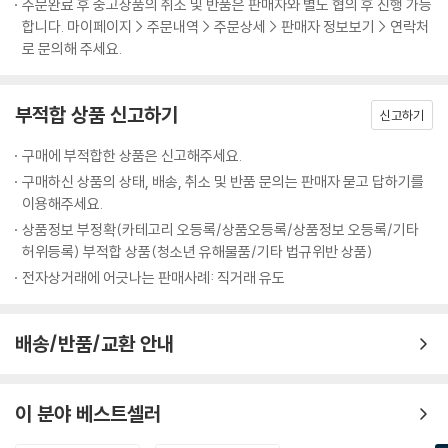
져가 사장을 처음으로 만난다. 사장은 그녀가 스무 살 생일이라는 것을 알
주문완료 후 중고상품의 취소 및 반품은 판매자와 별도 협의 후 진행 가능
으로 원작 소설 그 이상의 읽는 재미를 살렸다.
- 권남희 (번역가)
자 무엇이든 딱 한 가지 소원을 들어주겠다고 한다.
합니다. 마이페이지 > 주문내역 > 주문상세 > 판매자 정보보기 > 연락처
로 문의해 주세요.
『사랑하는 잠자』
『1Q84』 시리즈의 어딘가에 너무 새것인 옷을 입고 나가기 싫어 베란다에
며칠 방치하여 구깃구깃해진 뒤에야 입는 남자에 관한 이야기가 나옵니다.
부적합 상품 신고하기
신고하기
“잠에서 깨어났을 때 그는 침대에 누운 채
PMGL의 그림을 보면서 그 대목이 떠올랐습니다. 놀랍도록 효과적으로 스
그레고르 잠자로 변신했다는 것을 알았다.”
토리의 정곡을 찌른 작화는 모범 사례가 될 만합니다. 진지하고 싶지 않고,
구매에 부적합한 상품은 신고해주세요.
휩쓸리고 싶지 않고, 그러면서도 우리가 살아가는 데 매우 중요한 뭔가를
구매하신 상품의 상태, 배송, 취소 및 반품 문의는 판매자 묻고 답하기를
프란츠 카프카의 『변신』에서는 그레고르 잠자가 벌레가 되지만, 하루키 월
꼭꼭 숨겨 이야기하고 싶을 때, 그 방법을 이 귀한 책들에서 찾을 수 있지
이용해주세요.
드에서는 인간이 아닌 어떤 존재가 어느 날 그레고르 잠자로 깨어난다. 그
않을까 합니다.
상품정보 부정확(카테고리 오등록/상품오등록/상품정보 오등록/기타
레고르 잠자는 왜인지 텅 빈 집에서 음식을 먹고 옷을 주섬주섬 챙겨 입는
허위등록) 부적합 상품(청소년 유해물품/기타 법규위반 상품)
- 양윤옥 (번역가)
다. 그리고 집으로 찾아온 자물쇠 수리공인 꼽추 여성과 대화하기 시작한
전자상거래에 어긋나는 판매사례: 직거래 유도
다.
평범한 것 같으면서도 평범하지 않고, 평범하지 않은 것 같으면서도 평범
한, 어느새 생활에 붙들려버린 우리 모두의 이야기를 무라카미 하루키가
『어디가 됐든 그것이 발견될 것 같은 장소에』
배송/반품/교환 안내
썼을 때. 박력 넘치는 만화로 다시 태어난 이야기가 쾌감과 절망을 한층 증
폭시킵니다.
“남편이 사라졌어요. 연기처럼.
- 권영주 (번역가)
24층과 26층 사이 계단에서 흔적도 없이 자취를 감춰버렸어요.”
이 분야 베스트셀러