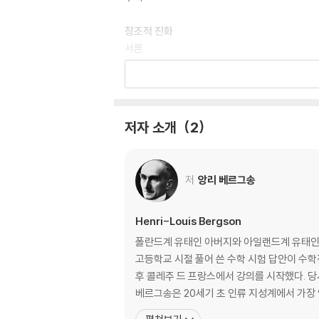
창조적 진화
서론
제1장 생명의 진화
기계론과 목적성
제2장 생명진화의 여러 갈래 방향
마비 지성 본능
저자 소개
2
제3장 생명의 의의에 대하여
자연의 질서와 지성의 형식
제4장 사유의 영화적 구조 및 기계론의 착각
저
앙리 베르그송
철학 세계들의 역사 훑어보기, 실재적 생성과 
도덕과 종교의 두 원천
Henri-Louis Bergson
제1장 도덕적 의무
폴란드계 유태인 아버지와 아일랜드계 유태인 
1. 사회적 질서와 자연의 질서/ 2. 사회 속의 개인/
고등학교 시절 풀어 쓴 수학 시험 답안이 수
영혼과 폐쇄된 영혼/ 10. 정서와 추진/ 11. 정서와 
후 콜레주 드 프랑스에서 강의를 시작했다. 당
義)/ 19. 강압과 동경/ 20. 주지주의/ 21. 생명
베르그송은 20세기 초 인류 지성계에서 가장
제2장 정적 종교