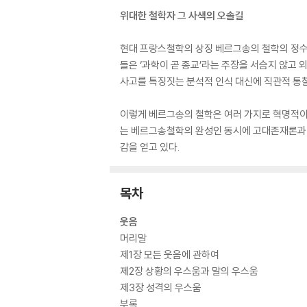
위대한 철학자 그 사색의 오솔길
현대 프랑스철학의 상징 베르그송의 철학의 정수가 
들은 ‘과학이 곧 종교’라는 주장을 서슴지 않고
사고를 특징짓는 분석적 인식 대신에 직관적 통
이렇게 베르그송의 철학은 여러 가지로 혁명적이
는 베르그송철학의 완성인 동시에 고대존재론과 
감을 얻고 있다.
목차
웃음
머리말
제1장 모든 웃음에 관하여
제2장 상황의 우스움과 말의 우스움
제3장 성격의 우스움
부록