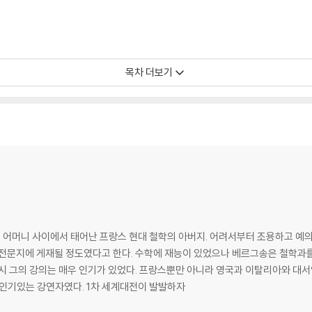
목차 더보기
거짓된 진화론
어머니 사이에서 태어난 프랑스 현대 철학의 아버지. 어려서부터 조용하고 예의
 3. 개인 속의 사회/ 4. 저항에 대한 저항/ 5. 정언적 명령에 관하여/ 6. 의무와 생
학전문지에 게재될 정도였다고 한다. 수학에 재능이 있었으나 베르그송은 철학과를
창조/ 12. 정서와 표상/ 13. 해방/ 14. 전진/ 15. 폐쇄된 도덕과 개방된 도덕/ 16
시 그의 강의는 매우 인기가 있었다. 프랑스뿐만 아니라 영국과 이탈리아와 대서
의 약동/ 22. 훈육과 깨달음
 인기있는 강연자였다. 1차 세계대전이 발발하자