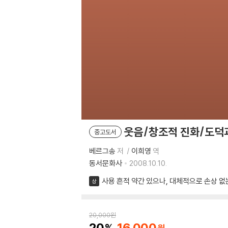
웃음/창조적 진화/도덕과
중고도서
베르그송
저
이희영
역
동서문화사
2008.10.10.
사용 흔적 약간 있으나, 대체적으로 손상 없
상
20,000
원
20
16,000