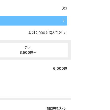
0원
최대 2,000원 즉시할인
중고
8,500
원~
6,000원
책길만걷자