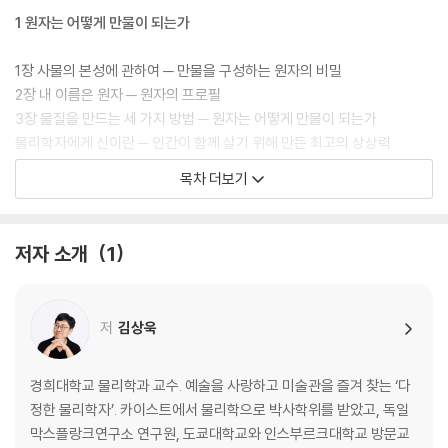
1 원자는 어떻게 만물이 되는가
1장 사물의 본성에 관하여 ─ 만물을 구성하는 원자의 비밀
2장 내 이름은 원자 ─ 원자의 프로필
3장 물질을 만드는 세 가지 방법 ─ 원자는 어떻게 만물이 되는가
물리학자에게 신이란 ─ 인간이 함께 살기 위해 만든 최고의 상상력
목차 더보기
2 별은 어떻게 우리가 되는가
4장 물리학의 관점으로 본 지구 ─ 지구에 존재하는 대부분의 만물
저자 소개
1
5장 핵과 별 그리고 에너지의 근원 ─ 지구 에너지의 근원을 찾아서
6장 기본 입자가 빚어내는 우주의 신비 ─ 가장 작은 것은 가장 큰 것과 통
한다?
저
김상욱
물리학자에게 죽음이란 ─ 우주는 죽음으로 충만하고 우리는 원자로 영생
한다
경희대학교 물리학과 교수. 예술을 사랑하고 미술관을 즐겨 찾는 ‘다
3 생명, 우주에서 피어난 경이로운 우연
정한 물리학자’. 카이스트에서 물리학으로 박사학위를 받았고, 독일
막스플랑크연구소 연구원, 도쿄대학교와 인스부르크대학교 방문교