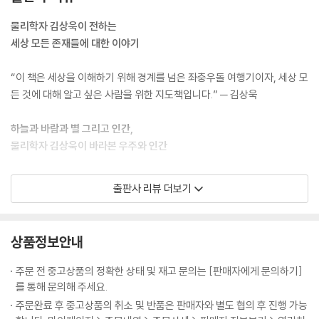
우리는 죽으면 흙으로, 즉 지구로 돌아간다. 이것은 시적인 표현이 아니라
가 가장 많습니다. 수소와 산소가 결합한 것이 물이고, 수소, 산소 원자에
과학적 사실이다. 이렇게 만물은 원자로 되어 있다.
탄소와 질소 원자를 더하면 우리 몸을 이루는 원자의 97%가 넘습니다. 원
물리학자 김상욱이 전하는
---「4장 물리학의 관점으로 본 지구 144쪽」중에서
자는 인간이 간접적으로나마 느낄 수 있고, 우리가 지각할 수 있는 모든 물
세상 모든 존재들에 대한 이야기
질과 직접적으로 관련되어 있습니다. 그래서 "만물은 원자로 되어 있다"라
우리 몸을 이루는 원자핵은 변하지 않는 물질의 토대가 되지만, 별의 원자
고 말해도 큰 무리는 없습니다. 물리학의 시작은 원자입니다. 물리학자가
“이 책은 세상을 이해하기 위해 경계를 넘은 좌충우돌 여행기이자, 세상 모
핵은 쪼개지고 합쳐지며 우주를 움직이는 에너지를 만들어낸다. 어떤 원자
보는 모든 이야기의 시작점 역시 원자입니다. 원자는 '원자에서 분자로, 분
든 것에 대해 알고 싶은 사람을 위한 지도책입니다.” ─ 김상욱
핵의 희생으로 만들어진 에너지는 또 다른 원자핵으로 만들어진 물질들의
자에서 생명으로, 생명에서 인간으로, 인간에서 사회로' 연결되는 시작점
움직임을 추동한다. 이렇게 우주는 원자들로 이루어진 하나의 거대한 유기
입니다. 고로 원자에 대한 이해는 세상 존재에 대한 이해로 연결됩니다.
하늘과 바람과 별 그리고 인간,
체와 같다.
물리학자 김상욱이 바라본 우주와 인간
---「5장 핵과 별 그리고 에너지의 근원 166쪽」중에서
5년간의 작업을 통해서 돌아온 다정한 물리학자 김상욱이 과학의 언어를
출판사 리뷰 더보기
원자를 이해하자 인류 문명의 모습 자체가 바뀌게 된다. 19세기에는 존재
세상을 이해하기 위한 물리학자의 좌충우돌 여행기
통해 세상 모든 존재들에 대한 이야기를 들려준다. 윤동주 시인의 시집에
하지 않았던 컴퓨터, TV, 플라스틱, 스마트폰, 인터넷, 형광등, 합성 섬유,
서 영감을 받은 이 책의 제목 ‘하늘과 바람과 별과 인간’은 존재하는 모든
항생제, 인공위성, 생명 공학 기술 등이 20세기에 나타난 것은 20세기 초
세상 만물이 원자로 되어 있다면, 세상을 이해하는 데 물리학만 있으면 될
것을 이해하고 싶었던 저자의 마음을 담고 있다. 저자에게 하늘은 우주와
상품정보안내
인간이 원자를 이해했기 때문이다.
까요? 김상욱 교수는 오히려 물리학의 경계를 넘어야 한다고 말합니다. 원
법칙을, 바람은 시간과 공간을, 별은 물질과 에너지로 다가온다고 한다. 여
---「6장 기본 입자가 빚어내는 우주의 신비 190쪽」중에서
자, 분자, 생물, 인간, 지구와 태양, 우주까지 세상은 다양한 층위로 구성되
기에 인간을 더한 ‘하늘과 바람과 별과 인간’은 물리학자 김상욱이 이 책에
주문 전 중고상품의 정확한 상태 및 재고 문의는 [판매자에게 문의하기]
어 있습니다. 각 층위는 자기만의 특성을 가지기 때문에 상위 층위의 특성
서 다루고자 하는 모든 대상들을 포괄한다. 저자는 에두르지 않고 원자에
를 통해 문의해 주세요.
지금까지 살펴봤듯이 호흡으로 에너지를 만드는 과정은 연쇄 화학 반응에
을 이해한다고 해도 하위 층위를 이해하지 못합니다. 하위 층위를 모두 이
서 시작해, 원자에서 분자로, 분자에서 물질로, 다시 물질에서 생명으로,
주문완료 후 중고상품의 취소 및 반품은 판매자와 별도 협의 후 진행 가능
불과하다. 우리는 화학 반응이 이렇게 순차적으로 일어나는 것을 살아 있
해한다 한들 전체를 이해할 수도 없습니다. 각 층위는 오를 때마다 새로운
그리고 생명에서 인간으로 존재의 층위를 오르며 평소 그가 말하는 “모든