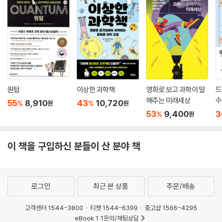
리학자의 관점에서 세상을 이해한다는 것이 무엇인지 독자들에게 이야기
런 기후 변화는 생태계를 훨씬 극적으로 교란할 가능성이 크다. 물론 생물
를 들려준다. 이 책은 세상을 이해하기 위해 경계를 넘은 물리학자의 좌충
은 새로운 환경에 적응할 것이다. 하지만 대멸종이 일어날 때, 최상위 포식
우돌 여행기이자, 세상 모든 것에 대해 알고 싶은 사람을 위한 지도책이다.
자는 언제나 멸종했다. 참고로 지금 최상위 포식자는 인간이다.
---「10장 다세포 생물에서 인간까지 304쪽」중에서
물리학자가 본 세상은 원자와 분자의 차가운 운동으로만 가득할 듯하다.
하지만 김상욱이 과학의 언어로 그리는 세상은 그렇지 않다. 이 책은 인간
인지 혁명과 허구를 믿는 능력에 대한 이야기는 물리학자에게 대단히 흥미
적이지 않은 원자에서 출발하지만, 원자가 별, 지구, 생명, 그리고 우리와
롭다. 물리는 기본적으로 물질에 기초하여 세상을 이해하려고 노력한다.
어떤 관계를 맺고 있는지 다각도로 드러내면서 세상을 보는 새로운 관점과
퀀텀
이상한 과학책
영화로 보고 과학이 말
드
유물론적이란 뜻이다. 모든 물리량은 직접 측정이 가능하고 정량적으로 다
때로는 위안을 전한다. 저자는 원자의 관점에서 본 죽음에 대해 다음과 같
해주는 미래세상
수
55
8,910
43
10,720
%
%
원
원
룰 수 있다. 사랑, 정의, 도덕 같은 개념과 비교하면 위치, 속도, 질량, 에너
이 말한다. “죽음이란 원자의 소멸이 아니라 원자의 재배열이다. 내가 죽어
53
9,400
3
%
원
지, 전하 같은 물리량이 얼마나 물질적인지 알 수 있다. 인간은 인지 혁명을
도 내 몸을 이루는 원자들은 흩어져 다른 것의 일부가 된다. ‘인간은 흙에서
통해 물리학이 미치지 못하는 허구의 영역을 만들었다. 허구는 인간이 사
와서 흙으로 돌아간다’라는 말은 아름다운 은유가 아니라 과학적 사실이
회를 이루고 문명을 건설하는 토대가 된다.
이 책을 구입하신 분들이 산 분야 책
다. 이렇게 우리는 원자를 통해 영원히 존재한다.” 인간의 가장 근본적인
---「11장 우리는 어떻게 호모 사피엔스가 되었는가 330쪽」중에서
문제인 죽음에 대해 이보다 멋지게 과학의 언어로 표현할 수 있을까? 원자
에서 인간까지 김상욱이 안내하는 존재의 그물을 따라가다 보면 마치 과학
의식이 무엇인지, 생각이 무엇인지 아직 알지 못한다. 하지만 의식과 생각
이 삶 속에서 춤을 추듯 이런 표현들이 단지 수사에 그치지 않는다는 것을
로그인
최근 본 상품
주문/배송
이 존재하도록 하는 과정에서 의미는 필요 없다. 정보 과학이 알아낸 놀라
알 수 있다.
운 결론이다.
고객센터 1544-3800
티켓 1544-6399
중고샵 1566-4295
---「12장 나는 존재한다, 더구나 생각도 한다 360쪽」중에서
새로운 시대의 새로운 교양
eBook 1:1문의/채팅상담