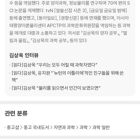
7장 생물은 화학 기계다 ─ 물리학자의 눈으로 본 생명의 화학
수 등을 역임했다. 주로 양자과학, 정보물리를 연구하며 70여 편의 S
8장 생물은 정보 처리 기계인가 ─ 사람은 사람을 낳고, 고양이는 고양이를
CI 논문을 게재했다. tvN [알쓸신잡 시즌 3], [금요일 금요일 밤에]
낳는 이유
등에 출연했고, [동아일보], [경향신문] 등에 연재를 했으며, 아시아
9장 최초의 생명체와 진화 ─ 변화의 누적이 만든 기적
태평양이론물리센터 APCTP의 과학문화위원장을 역임하는 등 과학
10장 다세포 생물에서 인간까지 ─ 지구상 생물의 장대한 역사
을 매개로 대중과 소통하고 있다. 저서로 『김상욱의 양자 공부』, 『떨
물리학자에게 사랑이란 ─ 필연의 우주와 궁극의 우연
림과 울림』, 『김상욱의 과학 공부』 등이 있다.
4 느낌을 넘어 상상으로
김상욱
인터뷰
[읽다]
김상욱 “우리는 모두 어릴 때 과학자였다”
11장 우리는 어떻게 호모 사피엔스가 되었는가 ─ 물리학자가 본 호모 사피
[읽다]
김상욱, 유지원 “'뉴턴의 아틀리에'적인 친구들을 위해 쓴
엔스의 특성
책”
12장 나는 존재한다, 더구나 생각도 한다 ─ 정보란 무엇인가
[읽다]
김상욱 “물리를 읽으면서 인간이 보였으면”
13장 느낌과 상상, 인간을 특별하게 만드는 것들 ─ 느낌에서 상상 그리고
문화로
관련 분류
나오는 글
부분과 전체
중고샵
중고 국내도서
자연과 과학
과학
과학 일반