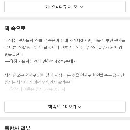
예스24 리뷰 더보기
세상에 존재하는 모든 것들을 이해하고 싶었던 한 소년이 있었습니다. 호
기심이 많던 소년은 고등학생 시절 『양자역학의 세계』란 책을 읽으며 의문
에 대한 해결이 물리학과에 있다고 생각합니다. 물리학과에 진학한 그는
책 속으로
물리학자가 됩니다. 세상의 모든 존재를 이해하고 싶었던 이 소년은 ‘다정
한 물리학자’로 널리 알려진 김상욱 교수입니다. 김상욱 교수가 신간 『하늘
‘나’라는 원자들의 ‘집합’은 죽음과 함께 사라지겠지만, 나를 이루던 원자들
과 바람과 별과 인간』으로 5년 만에 독자들을 찾아왔습니다. 이번 책의 제
은 다른 ‘집합’의 부분이 될 것이다. 이렇게 우리는 우주의 일부가 되어 영
목은 윤동주 시인의 유고 시집 ‘하늘과 바람과 별과 시’에서 영감을 받았다
원불멸한다.
고 합니다. 저자에게 하늘은 우주와 법칙, 바람은 시간과 공간, 별은 물질과
---「1장 사물의 본성에 관하여 48쪽」중에서
에너지로 다가온다고 합니다. 즉, 하늘과 바람과 별은 물리적으로 존재하
는 모든 것입니다. 존재하는 모든 것을 이해하고 싶은 호기심 많은 소년의
세상 만물은 원자로 되어 있다. 세상 모든 것을 원자로 환원할 수는 없지만
마음이 느껴지는 제목입니다.
원자는 세상이 왜 이런 모습인지 알려준다.
---「2장 내 이름은 원자 72쪽」중에서
결국 우리는 층위에 따라 다른 법칙을 적용하는 것이 최선이라는 결론에
"세상 만물은 원자로 되어 있다. 세상 모든 것을 원자로 환원할 수는 없지
책 속으로 더보기
도달한다. 많은 것은 다르다.
만 원자는 세상이 왜 이런 모습인지 알려준다."
---「3장 물질을 만드는 세 가지 방법 99쪽」중에서
우주에서 가장 많은 원자는 수소입니다. 발을 딛고 있는 땅에는 산소 원자
출판사 리뷰