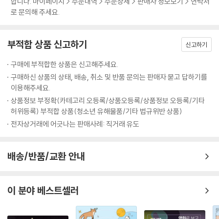
합니다. 마이페이지 > 주문내역 > 주문상세 > 판매자 정보보기 > 연락처
다고 말한다. 생명에 쓰이는 원자는 무생물에 쓰이는 원자와 동일하다. 생
특성들이 창발됩니다. 그렇기에 물리학에서 화학으로, 화학에서 생물학으
것은 원자로 되어 있다”라는 말의 의미가 무엇인지 세밀히 그려나간다. 물
로 문의해 주세요.
명은 원자로 만들어진 화학 기계다.
로, 생물학에서 인문학으로 경계를 확장해나가야 층위 전체에 대한 이해를
리학자의 시각으로 이 담대한 여정을 안내하지만 모든 것을 물리로 환원할
---「7장 생물은 화학 기계다 228쪽」중에서
한 층씩 쌓을 수 있으며, 세상을 이해할 수 있습니다.
수 있다는 물리제국주의적 태도는 아니다. 오히려 그는 세상 모든 것을 이
부적합 상품 신고하기
해하기 위해 물리학을 넘어서야 할 필요가 있다고 말한다. 왜냐하면 각 층
신고하기
생물학의 중심 원리를 알아내는 데에 물리학자들이 지대한 공헌을 했다는
이 책은 세상을 이해하기 위해 경계를 넘은 물리학자의 여행기입니다. 원
위를 오를 때마다 존재의 새로운 특성들이 창발하기 때문이다. 이는 전체
사실은 널리 알려져 있지 않다. 1953년 4월 25일 DNA 구조에 대한 논문
구매에 부적합한 상품은 신고해주세요.
자에서 시작해 존재의 층위들이 서로 얽혀 있는지 조망하고, 우주에서 피
가 부분의 합일 수 없는 이유이기도 하다. 저자는 필연의 우주에서 피어난
이 《네이처》에 발표되었다. 같은 해 7월 왓슨과 크릭은 조지 가모프라는
구매하신 상품의 상태, 배송, 취소 및 반품 문의는 판매자 묻고 답하기를
어난 다양한 존재들에 대해 따뜻한 시선을 건냅니다. 원자에서 인간까지,
다양한 존재들의 가치를 긍정하며 세상에 존재하는 모든 것들에 대해 따뜻
물리학자의 편지를 받는다. 가모프는 DNA를 구성하는 4개의 염기를 4비
이용해주세요.
물리학에서 인문학까지 세상을 이해하기 위한 김상욱 교수의 지적 세계로
한 시선을 건낸다.
트의 문자열로 볼 수 있으며 정수론이나 조합론 같은 수학을 이용하면 생
상품정보 부정확(카테고리 오등록/상품오등록/상품정보 오등록/기타
여러분을 초대합니다.
명의 암호를 알아낼 수 있을 것이라 제안했다.
허위등록) 부적합 상품(청소년 유해물품/기타 법규위반 상품)
원자에서 인간까지,
---「8장 생물은 정보 처리 기계인가 256쪽」중에서
전자상거래에 어긋나는 판매사례: 직거래 유도
한 권으로 관통하는 삶과 과학의 향연
오류를 포함한 복제가 존재한다면 진화는 필연이다. 여기에 어떤 의도나
저자는 세상을 이해하고 싶어 물리학자가 됐지만, 오랜 공부 끝에 도달한
배송/반품/교환 안내
목적은 없다. 좋은 것이 좋은 결과를 내고, 많은 것이 많다는 당연한 말을
결론은 세상을 이해하려면 물리를 넘어 다양한 학문이 필요하다는 것이었
하는 것뿐이다. 물리학자에게 진화는 그냥 당연한 이야기다. 원래 위대한
다고 한다. 물리와 우주는 인간적이지 않고, 오히려 인간을 배제해야 더 잘
아이디어는 알고 나면 당연하다.
이해할 수 있다. 이는 역으로 인간을 이해하기 위해서는 물리와는 완전히
이 분야 베스트셀러
---「9장 최초의 생명체와 진화 268쪽」중에서
다른 방법이 필요하다는 말이다. 저자는 물리학에서 화학으로, 화학에서
다시 생물학으로, 그리고 생물학에서 인간학으로 다시 경계를 확장하며 물
더욱더 나쁜 것은 인간의 활동으로 지구의 평균 온도가 높아지고 있다. 이