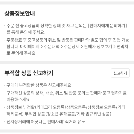
끝나지 않은 투쟁
수원여성문화공간 휴(休)는 ‘여성길 걷기’ 프로그램을 2년째 이어오고 있
상품정보안내
다. 오늘날 나혜석이 남긴 흔적을 따라 걸으며 그의 삶과 투쟁이 여전히 끝
한편 여성의 독립과 자유를 외쳤던 나혜석의 투쟁은 지금 이 순간에도 여
주문 전 중고상품의 정확한 상태 및 재고 문의는 [판매자에게 문의하기]
나지 않은 일임을 절감한다. 『내 마음 하나 잊지 말자는 것이다』는 단순한
전히 끝나지 않은 일이다. 당대 사회가 그를 향해 가했던 비난과 억압, 여성
를 통해 문의해 주세요.
전기가 아니다. 여성의 독립과 자유를 외쳤던 한 혁명가의 이야기이자, 지
이라는 이유로 자유로운 연애와 직업 활동, 자기표현을 금기시했던 분위기
주문완료 후 중고상품의 취소 및 반품은 판매자와 별도 협의 후 진행 가능
금도 계속되고 있는 우리 시대의 이야기다. 잊힌 이름을 다시 부르고, 침묵
는 오늘날에도 다양한 형태로 반복되고 있다. 결혼과 출산, 육아를 둘러싼
합니다. 마이페이지 > 주문내역 > 주문상세 > 판매자 정보보기 > 연락처
속에 있던 목소리를 꺼내는 작업. 바로 이 책을 통해 우리는 나혜석이 꿈꾸
선택을 여성 개인의 삶이 아닌 ‘당연한 의무’처럼 강요하는 사회적 시선, 경
로 문의해 주세요.
었던 세계를 함께 상상할 수 있다.
력 단절과 임금 격차 같은 구조적 차별, 온라인 공간 등에서 여성을 향한 혐
오와 조롱이 일상인 양 반복되는 풍경은 아직도 우리 사회에 만연하다. 또
- 최영옥 (전 수원시의원, 현 수원여성문화공간 휴 센터장)
한 여성들이 자신의 목소리를 자유롭게 내는 일 역시 여전히 쉽지 않다. 다
부적합 상품 신고하기
신고하기
양한 낙인과 조롱이 일상화되어 있고, SNS나 댓글 문화 속에서도 여성의
존재 자체를 폄하하거나 침묵시키려는 시도가 끊이지 않는다.
구매에 부적합한 상품은 신고해주세요.
구매하신 상품의 상태, 배송, 취소 및 반품 문의는 판매자 묻고 답하기를
그렇기에 나혜석의 삶을 다시 살피는 일은 단순히 과거를 복원하거나 기념
이용해주세요.
하기 위한 일이 아니다. 그것은 지금 여기, 우리가 살아가는 사회에서 여성
상품정보 부정확(카테고리 오등록/상품오등록/상품정보 오등록/기타
으로 존재한다는 것의 의미를 되돌아보고, 여전히 해결되지 않은 과제를
허위등록) 부적합 상품(청소년 유해물품/기타 법규위반 상품)
마주하는 일이자, 그 자체로 현재와 미래를 향한 질문이자 선언이다. 여성
전자상거래에 어긋나는 판매사례: 직거래 유도
도 개인으로서 존중받을 수 있는가. 사랑과 일, 가정과 사회 속에서 여성의