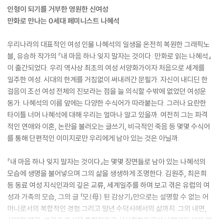
인형이 되기를 거부한 영원한 신여성
만화로 만나는 0세대 페미니스트 나혜석
우리나라의 대표적인 여성 인물 나혜석의 일생을 온전히 복원한 그래픽노
블, 유승하 작가의 『내 마음 하나 잊지 말자는 것이다: 만화로 읽는 나혜석』
이 출간되었다. 우리 역사상 최초의 여성 서양화가이자 처음으로 세계를
일주한 여성. 시대의 한계를 거침없이 써내려간 문필가. 자신이 내디딘 한
걸음이 조선 여성 전체의 진보라는 점을 늘 의식할 수밖에 없었던 여성운
동가. 나혜석의 이름 앞에는 다양한 수식어가 따라붙는다. 그러나 요란한
타이틀 너머 나혜석에 대해 우리는 얼마나 알고 있을까. 여전히 그는 파격
적인 연애와 이혼, 논란을 불러오는 글쓰기, 비극적인 죽음 등 몇몇 수식어
를 통해 단편적인 이미지로만 우리에게 남아 있는 것은 아닐까.
『내 마음 하나 잊지 말자는 것이다』는 몇몇 장면들로 남아 있는 나혜석의
모습에 생명을 불어넣으며 그의 삶을 생생하게 조명한다. 김원주, 최은희
등 동료 여성 지식인과의 깊은 교류, 세계일주를 하며 보고 겪은 유럽의 여
성과 가족의 모습, 그의 글 「모(母) 된 감상기」만으로는 설명할 수 없는 어
머니로서의 복합적인 경험 그리고 말년 수덕사에서의 삶까지. 그의 내면,