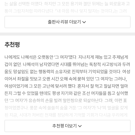
는 삶을 선택한 이였다. 하지만 그 모든 용기와 결단 뒤에는 늘 외로움과 고
통이 그림자처럼 따라다녔다. 『내 마음 하나 잊지 말자는 것이다』는 그러
한 삶의 양면을 가감 없이 담아내며, 이제껏 미디어나 여성 서사 재조명을
출판사 리뷰 더보기
통해 강렬한 투사의 이미지로만 소비되었던 ‘그 여자’ 나혜석을, 한층 더 깊
고 넓은 시선으로 바라볼 수 있도록 한다.
추천평
『내 마음 하나 잊지 말자는 것이다』는 무엇보다 나혜석의 삶을 생생하게
담아낸다. 기존의 텍스트나 사진 몇장으로는 느낄 수 없었던 표정과 몸짓,
나에게도 나혜석은 오랫동안 ‘그 여자’였다. 지나치게 재능 있고 주제넘게
거리의 풍경과 사람들과의 교류가 만화라는 형식 안에서 오롯이 살아나는
겁이 없던. 나혜석이 남자였다면 시대를 뛰어넘는 독창적 사고방식과 두려
것이다. 박서련 소설가가 “이런 표정이었겠구나” 하며 읽었다는 추천사를
움도 망설임도 없는 행동력의 소유자로 진작부터 기억되었을 것이다. 여성
보내오기도 한바, 독자들은 책장을 넘길 때마다 한 사람의 삶을 따라가고
이어서 좌절을 맛보고 오랜 시간 오해 속에 묻혀 있던 ‘그 여자’는 그러나,
있다는 실감과 공감을 동시에 느끼게 된다. 그러면서 나혜석은 더이상 기
여성이었기에 그 모든 고난에 맞서려 했다. 혼자서 잘 먹고 잘살자면 얼마
록 속에 박제된 역사의 인물이 아니라, 우리 곁에서 웃고 울고 고민하는 살
든지 그럴 수 있었을 텐데도 평생 자기와 같은 조선 여자들을 돕고 싶어했
아 있는 한 사람으로 다가온다. 고독한 지식인으로서의 나혜석, 사랑과 모
던 ‘그 여자’가 유승하의 손을 빌려 일인칭으로 되살아난다. 그래, 이런 표
성 사이에서 흔들리는 나혜석, 친구들과 함께 웃고 때로는 좌절하는 나혜
정이었겠구나. 풍문 속에 쓸쓸히 숨을 거둔 ‘그 여자’가 ‘나’의 얼굴을 갖게
석. 이 책은 그런 다층적인 모습을 통해 나혜석이라는 이름에 다시 한번 따
된 지금, 시대가 저버린 천재를 정당하게 기억할 기회가 다시금 우리에게
뜻한 온기를 불어넣는다.
주어진 것이다.
추천평 더보기
- 박서련 (소설가)
“여자이기 이전에 사람이다”