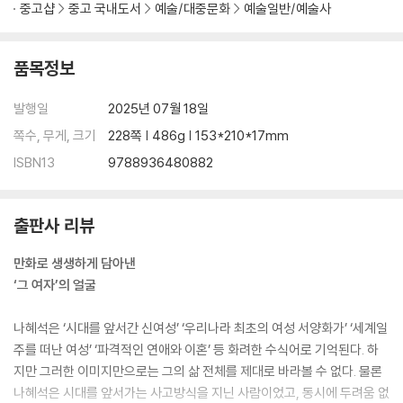
중고샵
중고 국내도서
예술/대중문화
예술일반/예술사
품목정보
발행일
2025년 07월 18일
쪽수, 무게, 크기
228쪽 | 486g | 153*210*17mm
ISBN13
9788936480882
출판사 리뷰
만화로 생생하게 담아낸
‘그 여자’의 얼굴
나혜석은 ‘시대를 앞서간 신여성’ ‘우리나라 최초의 여성 서양화가’ ‘세계일
주를 떠난 여성’ ‘파격적인 연애와 이혼’ 등 화려한 수식어로 기억된다. 하
지만 그러한 이미지만으로는 그의 삶 전체를 제대로 바라볼 수 없다. 물론
나혜석은 시대를 앞서가는 사고방식을 지닌 사람이었고, 동시에 두려움 없