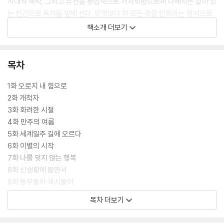
시대적 맥락, 그리고 유산을 통합적으로 서사화함으로써 나혜석은 살아 있
는 인간으로 독자들 앞에 선다. 무엇보다 이 모든 것을 만화라는 형식으로
친근하게 구현해낸 이 책은 나혜석을 처음 접하는 이들에게는 더없이 친절
책소개 더보기
한 안내서가 되고, 그를 잘 알고 있다고 생각했던 독자들에게는 이제껏 보
지 못한 나혜석의 새로운 모습을 보여줄 것이다.
목차
1화 오로지 내 힘으로
2화 개척자
3화 화려한 시절
4화 만주의 여름
5화 세계일주 길에 오르다
6화 이별의 시작
7화 나를 잊지 않는 행복
8화 신생활에 들면서
9화 동무들아 색시들아
10화 눈물로 된 이 세상
목차 더보기
11화 여자로 태어나
12화 낮고 평평한 이곳