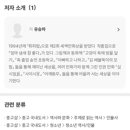
13화 우리 중 누구라도
저자 소개
1
14화 눈 덮인 들판 걸어갈 때
15화 살아 있다는 것은
16화 혼자 걷는 내일
저
유승하
작가의 말
나혜석 연보
1994년에 「휘파람」으로 제2회 새싹만화상을 받았다. 작품집으로
참고 자료
『엄마 냄새 참 좋다』가 있다. 그림책과 동화책 『고양이 목에 방울 달
기』 『축 졸업 송언 초등학교』 『아빠하고 나하고』 『김 배불뚝이의 모
험』 들을 통해 재미난 세상을, 여러 만화가와 함께 그린 인권 만화 『십
시일反』 『사이시옷』 『어깨동무』 들을 통해 어울려 사는 세상을 이야
기한다.
관련 분류
중고샵
중고 국내도서
역사와 문화
주제로 읽는 역사
인물사
중고샵
중고 국내도서
청소년
청소년 역사/인물