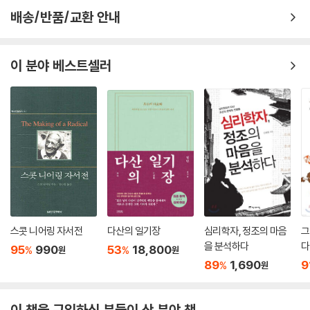
자리는 어디인가. 자신의 목소리를 잃지 않고 살아간다는 것은 어떤 의미
배송/반품/교환 안내
인가. “여자이기 이전에 사람이다”라는 그의 외침은 여전히 우리에게 유효
하게 다가오며, 더 나은 세상을 꿈꾸는 이들에게 묵직한 울림으로 남는다.
이 분야 베스트셀러
최초의 여성 만화가,
선배 작가를 향한 마음을 담아서
『내 마음 하나 잊지 말자는 것이다』 속 나혜석은 만화가 유승하 작가의 손
끝에서 새롭게 태어났다. 2014년 단편 만화로 시작해 이번 책까지 세차례
에 걸쳐 나혜석을 작품에서 다뤄온 유승하 작가에게 나혜석은 그 무엇보다
‘최초의 여성 만화가’다. 실제로 나혜석이 1920년 잡지 『신여성』에 발표했
던 판화는 지금의 네 컷 만화와 같은 형식에 위트와 해학을 담아 동갑내기
친구 김일엽이 집안 살림과 여성운동을 병행하는 모습을 실감 나게 포착했
다. 특히 해당 판화 작품은 스티커로 제작되어 초판 한정으로 만나볼 수 있
스콧 니어링 자서전
다산의 일기장
심리학자, 정조의 마음
그
다.
을 분석하다
다
95
990
53
18,800
%
%
원
원
89
1,690
9
%
원
언젠가는 선배 작가에게 헌정하는 만화를 그리고 싶었다는 유승하 작가의
소망은 이번 작품에 이르러 깊이 있는 연출과 작화로 결실을 맺었다. 누구
나 읽을 수 있는 만화라는 매체를 통해, 나혜석이 궁금한 성인 독자뿐 아니
이 책을 구입하신 분들이 산 분야 책