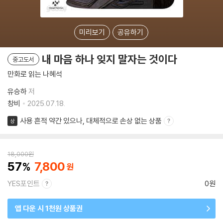
미리보기
공유하기
내 마음 하나 잊지 말자는 것이다
중고도서
만화로 읽는 나혜석
유승하
저
창비
2025.07.18.
사용 흔적 약간 있으나, 대체적으로 손상 없는 상품
상
18,000
원
57
7,800
YES포인트
0원
앱 다운 시 1천원 상품권