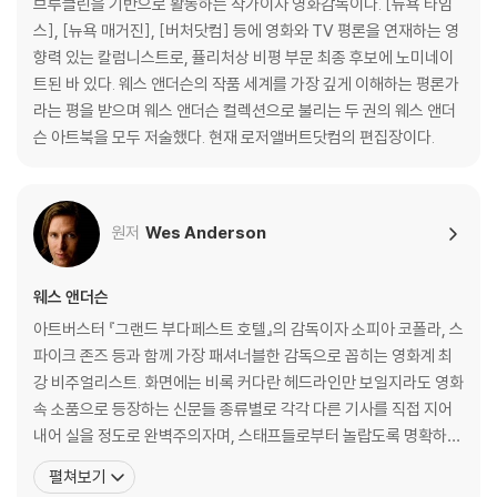
브루클린을 기반으로 활동하는 작가이자 영화감독이다. [뉴욕 타임
알곤퀸 호텔에서
스], [뉴욕 매거진], [버처닷컴] 등에 영화와 TV 평론을 연재하는 영
웨스 앤더슨 : 세 번째 인터뷰
향력 있는 칼럼니스트로, 퓰리처상 비평 부문 최종 후보에 노미네이
어제의 세계들 by 알리 아리칸
트된 바 있다. 웨스 앤더슨의 작품 세계를 가장 깊게 이해하는 평론가
슈테판 츠바이크 : 발췌
라는 평을 받으며 웨스 앤더슨 컬렉션으로 불리는 두 권의 웨스 앤더
완전히 다른 요소 : 로버트 D. 예먼 인터뷰
슨 아트북을 모두 저술했다. 현재 로저앨버트닷컴의 편집장이다.
웨스 앤더슨의 4:3 챌린지 by 데이비드 보드웰
십자 펜 협회
원저
Wes Anderson
옮긴이의 말
감사의 말
웨스 앤더슨
아트버스터 『그랜드 부다페스트 호텔』의 감독이자 소피아 코폴라, 스
파이크 존즈 등과 함께 가장 패셔너블한 감독으로 꼽히는 영화계 최
강 비주얼리스트. 화면에는 비록 커다란 헤드라인만 보일지라도 영화
속 소품으로 등장하는 신문들 종류별로 각각 다른 기사를 직접 지어
내어 실을 정도로 완벽주의자며, 스태프들로부터 놀랍도록 명확하고
세심한 디렉션을 주는 ‘엄청나게’ 꼼꼼한 사람이라는 평을 받는다. 20
펼쳐보기
12 남성 패션지 GQ가 선정한 베스트드레서 25인이기도 한 그는 촬