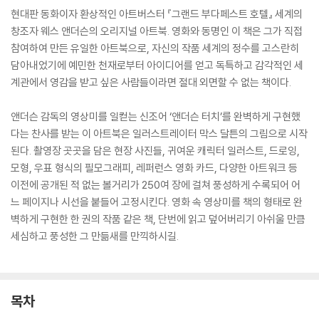
현대판 동화이자 환상적인 아트버스터 『그랜드 부다페스트 호텔』 세계의
창조자 웨스 앤더슨의 오리지널 아트북. 영화와 동명인 이 책은 그가 직접
참여하여 만든 유일한 아트북으로, 자신의 작품 세계의 정수를 고스란히
담아내었기에 예민한 천재로부터 아이디어를 얻고 독특하고 감각적인 세
계관에서 영감을 받고 싶은 사람들이라면 절대 외면할 수 없는 책이다.
앤더슨 감독의 영상미를 일컫는 신조어 ‘앤더슨 터치’를 완벽하게 구현했
다는 찬사를 받는 이 아트북은 일러스트레이터 막스 달튼의 그림으로 시작
된다. 촬영장 곳곳을 담은 현장 사진들, 귀여운 캐릭터 일러스트, 드로잉,
모형, 우표 형식의 필모그래피, 레퍼런스 영화 카드, 다양한 아트워크 등
이전에 공개된 적 없는 볼거리가 250여 장에 걸쳐 풍성하게 수록되어 어
느 페이지나 시선을 붙들어 고정시킨다. 영화 속 영상미를 책의 형태로 완
벽하게 구현한 한 권의 작품 같은 책, 단번에 읽고 덮어버리기 아쉬울 만큼
세심하고 풍성한 그 만듦새를 만끽하시길.
목차