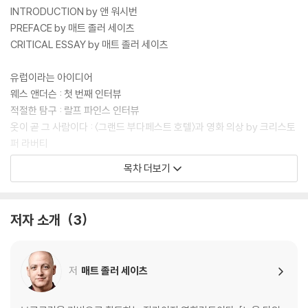
INTRODUCTION by 앤 워시번
PREFACE by 매트 졸러 세이츠
CRITICAL ESSAY by 매트 졸러 세이츠
유럽이라는 아이디어
웨스 앤더슨 : 첫 번째 인터뷰
적절한 탐구 : 랄프 파인스 인터뷰
옷이 곧 그 사람이다 : 〈그랜드 부다페스트 호텔〉과 영화 의상 by 크리스토
퍼 라버티
웨스 앤더슨 스타일 : 밀레나 카노네로 인터뷰
목차 더보기
스노글로브 세계
웨스 앤더슨 : 두 번째 인터뷰
저자 소개
3
장소와 사람과 이야기 : 〈그랜드 부다페스트 호텔〉의 음악 by 올리비아 콜
레트
친밀한 소리 : 알렉상드르 데스플라 인터뷰
저
매트 졸러 세이츠
드넓은 무대 : 〈그랜드 부다페스트 호텔〉의 프로덕션 디자인 by 스티븐 분
기차를 계속 달리게 하기 : 아담 슈토크하우젠 인터뷰