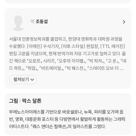
영 현장에서도 맞춤 양복과 수제 구두를 차려입는 것으로 유명하다.
특히 코듀로이와 트위드 양복을 즐겨 입으며, 시나리
역
조동섭
서울대 언론정보학과를 졸업하고, 한양대 영화학과 대학원 과정을
수료했다. [이매진] 수석기자, [야후 스타일] 편집장, [TTL 매거진]
편집 고문을 지냈으며, 현재 번역가와 자유 기고가로 일하고 있다. 옮
긴 책으로 『오로르』 시리즈, 『오후의 이자벨』, 『빅 픽처』, 『고 온』, 『데
드 하트』, 『픽업』, 『비트레이얼』, 『빅 퀘스천』, 『스테이트 오브 더 유
니언』, 『파이브 데이즈』, 『더 잡』, 『템테이션』, 『파리5구의 여인』, 『모
펼쳐보기
멘트』, 『파리에 간 고양이』, 『프로방스에 간 고양이』, 『마술사 카터,
악마를 이기다』, 『브로크백 마운틴』, 『돌아온 피터팬』, 『순결한
그림 : 막스 달튼
부에노스아이레스를 기반으로 바로셀로나, 뉴욕, 파리를 오가며 음
반, 영화, 대중문화 포스터 등 다방면에서 활발하게 활동하는 그래픽
아티스트다. 『웨스 앤더슨 컬렉션』의 일러스트를 그렸다.