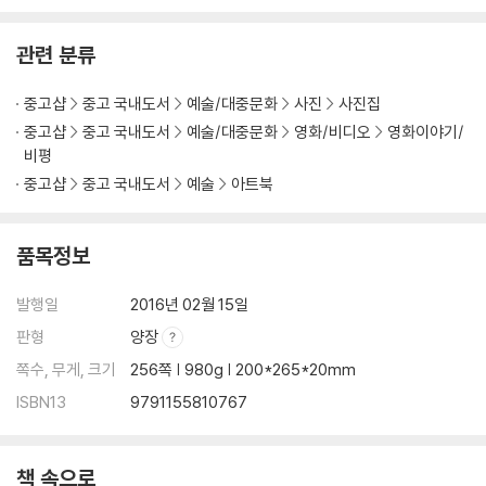
관련 분류
중고샵
중고 국내도서
예술/대중문화
사진
사진집
중고샵
중고 국내도서
예술/대중문화
영화/비디오
영화이야기/
비평
중고샵
중고 국내도서
예술
아트북
품목정보
발행일
2016년 02월 15일
판형
양장
쪽수, 무게, 크기
256쪽 | 980g | 200*265*20mm
ISBN13
9791155810767
책 속으로