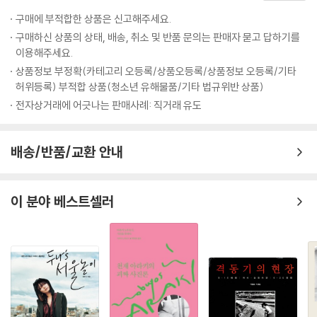
Q : 실제로 우주에서 촬영하는 SF 영화를 만들고 싶다고 인터뷰한 적이 있
지금까지 달랑 8편의 영화를 세상에 내놓은 감독 웨스 앤더슨은 이미 ‘당
죠? 그냥 농담이었나요?
구매에 부적합한 상품은 신고해주세요.
장 죽어도 영화사에 기록될 감독’이라는 평가를 받는다. 그가 할 하틀리와
A : 아뇨, 그럴 의향이 있습니다.
구매하신 상품의 상태, 배송, 취소 및 반품 문의는 판매자 묻고 답하기를
쿠엔틴 타란티노 이후 가장 독창적인 세계를 이룬 미국 영화계 감독 중 하
Q : 네, 이제 큰 질문이 남았군요. 감독님의 영화 세계에서 신이 존재하나
이용해주세요.
나라는 것은 아무도 의심하지 않는다. 그러나 180cm가 넘는 키에 깡마른
요? 만약 존재한다면, 그 신은 위에서 지켜보고 있나요, 아니면 직접 간섭
상품정보 부정확(카테고리 오등록/상품오등록/상품정보 오등록/기타
몸, 헐렁하게 걸친 셔츠를 바지에 반쯤 밀어 넣고 다니는 웨스 앤더슨은 겉
하나요?
허위등록) 부적합 상품(청소년 유해물품/기타 법규위반 상품)
으로 보기에는 칠칠치 못한 껑충한 소년처럼 보인다. 실제로 『로얄 테넌바
A : [긴 침묵] 신이 간섭합니다. ---「웨스 앤더슨 : 세 번째 인터뷰」중에서
전자상거래에 어긋나는 판매사례: 직거래 유도
움』에서 함께 작업했던 배우 안젤리카 휴스턴은 첫 만남에서 그를 십대 후
반으로 착각했다고 회상한다(웨스 앤더슨은 1969년생이다).
츠바이크의 알프스 별장과 그랜드 부다페스트 호텔은 분명히 연결된다. 이
배송/반품/교환 안내
연결은 꼬리를 무는 연상 작용을 선언한다. 유럽의 사라진 과거를 찬양하
웨스 앤더슨에게 영화는 개인적 기억의 일부이기도 하다. 10살 때 부모가
고 자신의 과거를 전하는 데 열중한 츠바이크, 자신이 사랑하는 호텔이 ‘빌
이혼하자, 그는 거짓말과 난폭한 돌발행위로 학교생활을 망가뜨렸다. 그러
어먹게 추잡한 곰보 파시스트 개자식’의 손에 넘어가거나 폭격에 재가 될
나 그의 상황을 알게 된 학교 선생님(조력자)이 영화광이던 그가 몰두할
이 분야 베스트셀러
지 모를 가능성을 미리 막으려는 구스타브, 구스타브의 스토리를 적당한
수 있도록 다양한 장르를 희곡으로 써서 공연을 올리도록 배려해주었고,
때에 전달하려는 늙은 제로, 프롤로그를 방해하다가 옆에 서 있는 손자로
앤더슨은 스스로 주연까지 겸하며 원치 않는 친구들에게 강제로 사인을 해
대표되는 미래 세대에게 다시 스토리를 전달하려는 ‘작가’. 이 모든 노력이
주는 등 만족스런 학창 시절을 보내게 되었다. 이후 연극과 문학으로 관심
멘들 빵집의 분홍색 상자에 담겨 묘지 시퀀스에서 리본으로 묶인다. 영화
사를 넓혀가던 웨스 앤더슨은 대학에서 운명적인 파트너 오언 윌슨을 만났
는 책이고, 책은 제로의 스토리고, 제로의 스토리는 구스타브의 스토리고,
다. (오언 윌슨은 앤더슨의 모든 영화를 함께 쓰고, 연기하였다.)
구스타브의 스토리는 그랜드 부다페스트이고, 그랜드 부다페스트는 츠바
이크의 알프스 별장이고 오스트리아고 유럽이고 모든 것이다. 그리고 사라
상대를 ‘제 잘난 멋에 사는 참여의식 없는 놈’으로 여겨 말도 섞지 않던 둘