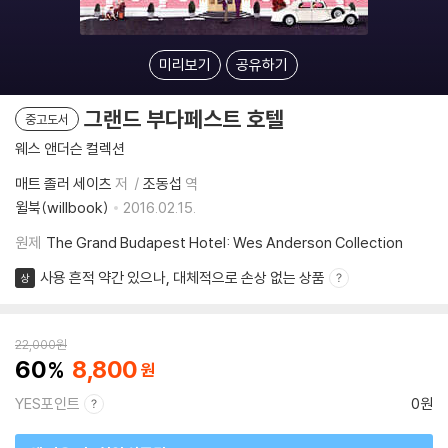
미리보기
공유하기
그랜드 부다페스트 호텔
중고도서
웨스 앤더슨 컬렉션
매트 졸러 세이츠
저
조동섭
역
윌북(willbook)
2016.02.15.
원제
The Grand Budapest Hotel: Wes Anderson Collection
사용 흔적 약간 있으나, 대체적으로 손상 없는 상품
상
22,000
원
60
8,800
YES포인트
0원