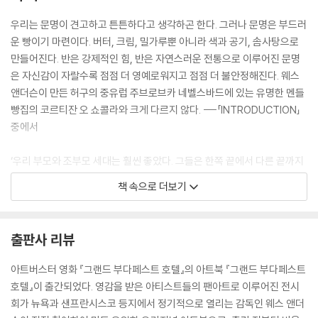
우리는 문명이 견고하고 튼튼하다고 생각하곤 한다. 그러나 문명은 부드러
운 빵이기 마련이다. 버터, 크림, 밀가루뿐 아니라 색과 공기, 솜사탕으로
만들어진다. 반은 강제적인 힘, 반은 자연스러운 전통으로 이루어진 문명
은 자신감이 자랄수록 점점 더 영예로워지고 점점 더 불안정해진다. 웨스
앤더슨이 만든 허구의 중유럽 주브로브카 네벨스바드에 있는 유명한 멘들
빵집의 코르티잔 오 쇼콜라와 크게 다르지 않다. ---「INTRODUCTION」
중에서
‘우리 부모와 조부모 세대는 훨씬 좋았다. 그들은 한쪽 끝에서 다른 끝까지
깔끔한 일직선으로 조용한 삶을 살았다. 그래서 나는 그들이 부러운가? 잘
책 속으로 더보기
모르겠다. 그들은 진짜 고통에서, 악의와 운명의 힘에서 멀리 떨어져 꾸벅
꾸벅 조는 듯 삶을 살았지만 편안함이 낡은 신화가 되고, 안전은 유치한 꿈
이 된 우리는 우리 존재의 하나부터 열까지 긴장을 느끼고 있고, 무엇에 대
출판사 리뷰
한 공포를 늘 새롭게 신경마다 느껴야 한다. 우리 삶의 매 시간은 세계의 운
명과 연결되어 있다. 비탄으로 또 즐거움으로, 우리는 우리 자신의 작은 삶
아트버스터 영화 『그랜드 부다페스트 호텔』의 아트북 『그랜드 부다페스트
저 너머의 역사와 시간을 살아가지만, 그들은 자기 자신 너머의 것은 아무
호텔』이 출간되었다. 영감을 받은 아티스트들의 팬아트로 이루어진 전시
것도 몰랐다. 그러므로 오늘날 우리 모두는, 가장 어린 인류라도, 우리 선조
회가 뉴욕과 샌프란시스코 등지에서 정기적으로 열리는 감독인 웨스 앤더
의 가장 현명한 사람보다 현실에 대해 천 배는 많이 알고 있다. 그러나 우리