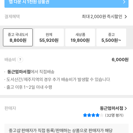
앱 다운 시 1천원 상품권
결제혜택
최대 2,000원 즉시할인
중고 국내도서
원제
새상품
중고
8,800
원
55,920
원
19,800
원
5,500
원~
배송비
6,000원
동근엄마서점
에서 직접배송
도서산간/제주지역의 경우 추가 배송비가 발생할 수 있습니다.
출고 이후 1~2일 이내 수령
판매자
동근엄마서점
32명 평가
중고샵 판매자가 직접 등록/판매하는 상품으로 판매자가 해당