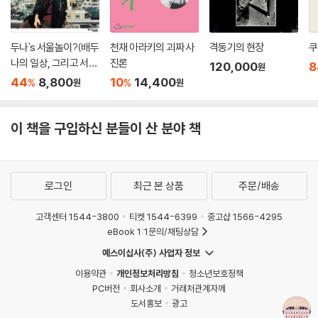
지고, 사라지고, 사라졌다. 모두 다. 스토리만 남는다.
은 이내 서로 생각이 비슷하다는 사실을 깨달고 의기투합했다. 두 사람은
---「어제의 세계들 by 알리 아리칸」중에서
몇백 달러와 앤더슨의 형에게 얻은 16mm 필름을 가지고 첫 영화를 만들
두나's 서울놀이?(배두
천재 아라키의 괴짜 사
격동기의 현장
쿠
었다. 고작 14분짜리 단편이었지만 이를 본 영화 제작자들이 앤더슨과 윌
나의 일상, 그리고 서울
진론
슨을 찾아왔고, 결국 장편 영화 『바틀 로켓』이 탄생하였다. 비록 대중적인
120,000
8
원
여행) : 상급
44
8,800
10
14,400
성공은 하지 못했지만 이 영화는 그의 번뜩이는 세계관을 보여주기에 충분
%
%
원
원
했고, 이후 활동의 시작점이 되었다. 거장 마틴 스콜세지 감독은 『바틀 로
켓』를 본 후 웨스 앤더슨의 팬이 되었다고 말하며, 그를 ‘차세대의 마틴 스
이 책을 구입하신 분들이 산 분야 책
콜세지’로 지목했다(그러나 웨스 앤더슨이 가장 좋아하는 영화는 로만 폴
란스키의 『로즈메리의 아기』다).
그가 창조한 여덟 번째 세계 『그랜드 부다페스트 호텔』
로그인
최근 본 상품
주문/배송
고객센터 1544-3800
티켓 1544-6399
중고샵 1566-4295
영화 『그랜드 부다페스트 호텔』은 세계 대전이 한창인 1927년, 전쟁 분위
eBook 1:1문의/채팅상담
기와 동떨어진 화려한 공간인 그랜드 부다페스트 호텔을 배경으로, 로비
보이 제로와 그의 멘토 구스타브가 주축이 되어 구스타브의 연인이자 대부
예스이십사(주) 사업자 정보
호인 마담 D(틸다 스윈튼)의 죽음의 비밀을 파헤쳐 억울한 누명에서 벗어
이용약관
개인정보처리방침
청소년보호정책
나고, 상속받은 명화를 지키는 것이 전체의 줄거리다. 줄거리만 보면 진부
PC버전
회사소개
거래처관계자께
하고 허술한 미스터리 추격 영화처럼 느껴져 의아할 수 있지만, 그의 미학
도서홍보
광고