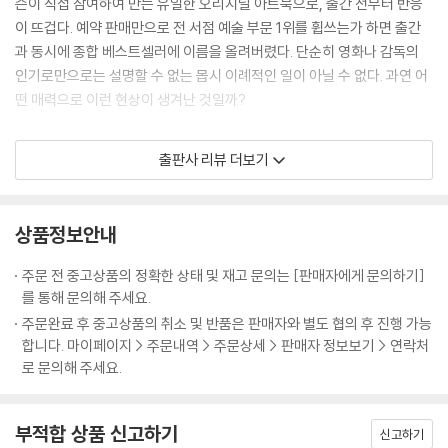
슨이 직접 참여하여 만든 유일한 오리지널 아트북으로, 출간 전부터 반응
에게 거저 주어지는 것은 아무것도 없다. 우리는 그 대가를 완전히 치렀다.’
이 뜨겁다. 예약 판매만으로 전 서점 예술 부문 1위를 휩쓰는가 하면 출간
---「INTRODUCTION」중에서
과 동시에 종합 베스트셀러에 이름을 올려버렸다. 단순히 영화나 감독의
인기로만으로는 설명할 수 없는 몹시 이례적인 일이 아닐 수 없다. 과연 어
마지막 숏들은 ‘유산으로서 스토리’라는 개념을 납득하게 만든다. 늙은 작
떤 매력으로 이런 현상이 생겨난 것일까?
가가 소파에 손자와 함께 조용히 앉아 있다. 그는 제로와 대화하던 밤에 입
었던 것과 비슷한 노퍽 슈트를 입고 있으며 1968년의 호텔 과 비슷한 장식
웨스 앤더슨, 조금 별난 천재의 탄생
출판사 리뷰 더보기
의 서재에 있다. 젊은 작가의 목소리는 늙은 작가의 음성으로 바뀐다. “매
혹적인 낡은 폐허였지만, 다시 가보지 못했다.” 그리고 다시 묘지에 있는
웨스 앤더슨은 연출자가 아니라 새로운 세계의 창조자에 가깝다. 그의 영
소녀로 돌아가, 소녀는 책을 덮는다. 삶은 스러진다. 예술은 남겨진다. --?
화 속 배경은 집(『로얄 테넌바움』(2001))이나, 배(『스티브 지소와의 해저
상품정보안내
「CRITICAL ESSAY」중에서
생활』(2004))나 야영장(『문라이즈 킹덤』(2012)) 같은 익숙한 장소지
만, 그의 터치를 거치고 나면 지금까지 없던 낯선 세계가 창조된다. ‘앤더슨
주문 전 중고상품의 정확한 상태 및 재고 문의는 [판매자에게 문의하기]
물론 웨스 앤더슨에게 ‘초안 같은 것’은 다른 감독에게는 완성품이다. 그날
터치’라는 신조어가 생길 만큼 시각적 압도가 강력한 탓에 그의 영화는 종
를 통해 문의해 주세요.
본 편집본과 극장에서 개봉된 영화를 비교하면, 눈에 띄게 다른 점이 전혀
종 패션 필름이라고 폄하되기도 한다. 그러나 그의 영화들이 단순히 인스
주문완료 후 중고상품의 취소 및 반품은 판매자와 별도 협의 후 진행 가능
없었다. 완성작 같았다. 여러 겹으로 중첩된 스토리 전개 장치부터 시계태
타그램용 예쁜 화면으로 머물지 않고 그만의 시그니처로 자리 잡게 된 이
합니다. 마이페이지 > 주문내역 > 주문상세 > 판매자 정보보기 > 연락처
엽처럼 딱 맞물려 돌아가는 등장인물과 사건까지, 영화가 전작들에 비해
유는 화려한 시각적 이미지 이상의 무엇을 갖고 있기 때문이다. 그는 늘 잊
로 문의해 주세요.
어찌나 복잡해 보이는지 딱 한 번만 보고 웨스와 인터뷰할 생각을 하니 두
혀진 세계와 상실에 대한 노스탤지어를 자극하는 이야기를 지닌 이야기꾼
려울 지경이었다. ---「유럽이라는 아이디어」중에서
이다.
부적합 상품 신고하기
신고하기