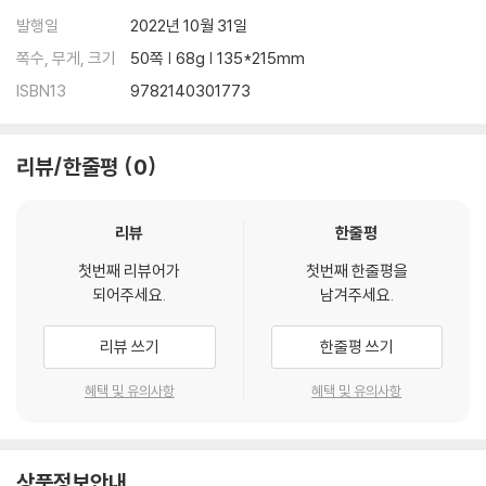
발행일
2022년 10월 31일
쪽수, 무게, 크기
50쪽 | 68g | 135*215mm
ISBN13
9782140301773
리뷰/한줄평
0
리뷰
한줄평
첫번째 리뷰어가
첫번째 한줄평을
되어주세요.
남겨주세요.
리뷰 쓰기
한줄평 쓰기
혜택 및 유의사항
혜택 및 유의사항
상품정보안내