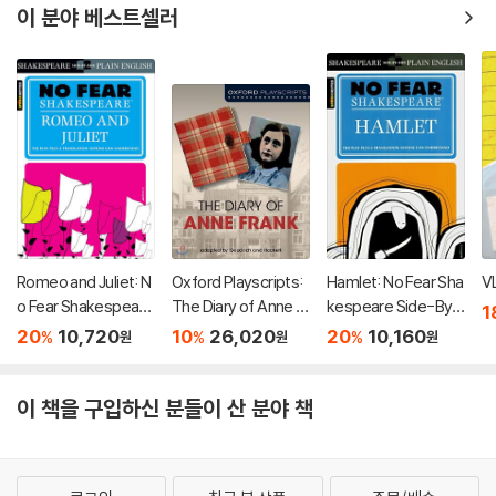
이 분야 베스트셀러
Romeo and Juliet: N
Oxford Playscripts:
Hamlet: No Fear Sha
V
o Fear Shakespeare
The Diary of Anne Fr
kespeare Side-By-
1
Side-By-Side Plain
ank
Side Plain English
20
10,720
10
26,020
20
10,160
%
%
%
원
원
원
English
이 책을 구입하신 분들이 산 분야 책