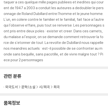
taquer a ces quelque mille pages publiees et inedites qui cour
ent de 1947 a 2003 a conduit les auteures a dedoubler le pers
onnage de Roland Dubillard entre l'homme et le jeune homme.
L'un, en colere contre le familier et le familial, fait face a l'autre
qui l'observe effare, puis tout se renverse. Les personnages s
ont pris entre deux poles : exister et creer. Dans ces carnets,
du malaise a l'espoir, on se demande comment retrouver la fo
rce de s'etonner de tout. La revolte de Dubillard nous rappelle
nos meandres actuels : est-il possible de se confronter au m
onde sans bequille, sans pacotille, et de vivre malgre tout ? Pi
ece pour 2 personnages
관련 분류
외국도서
문학/소설
시/희곡
희곡
품목정보