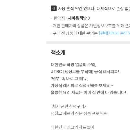
사용 흔적 약간 있으나, 대체적으로 손상 없
상
판매자 :
새마음책방
개인 판매자의 상품은 개인정보보호를 위해 결제
구매 전 상품에 대한 문의는
[판매자에게 문의
책소개
대한민국 쿡방 열풍의 주역,
JTBC [냉장고를 부탁해] 공식 레시피북!
‘냉부’ 속 바로 그 메뉴,
가정식 레시피로 직접 만들어보세요~
훌륭한 요리 재료는 이미 집 안에 다 있습니다!
"처지 곤란 천덕꾸러기
냉장고 재료의 신분 상승 프로젝트!
대한민국 최고의 셰프들이