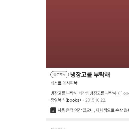
냉장고를 부탁해
중고도서
베스트 레시피북
냉장고를 부탁해
제작팀
냉장고를 부탁해
'))" 
중앙북스(books)
2015.10.22.
사용 흔적 약간 있으나, 대체적으로 손상 없
상