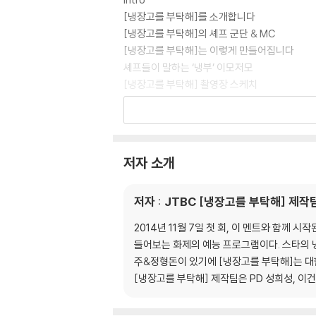
[냉장고를 부탁해]를 소개합니다
[냉장고를 부탁해]의 셰프 군단 & MC
[냉장고를 부탁해]는 이렇게 만들어집니다
셰프들이 말하는 ‘냉부’ 이모저모
[냉장고를 부탁해] 촬영장 스케치
[냉장고를 부탁해] 최고의 인기 메뉴
: 셰프가 뽑은 최고의 메뉴 10 | ‘냉부’ 제작진이
대진별 메뉴 찾아보기
일러두기
저자 소개
1. Chef 최현석
저자 : JTBC [냉장고를 부탁해] 제작
닭딸
For덕
2014년 11월 7일 첫 회, 이 멘트와 함께
봉선아 시집 가자미
들어보는 화제의 예능 프로그램이다. 스타의 냉
곤봉 (곤약봉골레)
주&정형돈이 있기에 [냉장고를 부탁해]는 대
보굴보굴
[냉장고를 부탁해] 제작팀은 PD 성희성, 이건
안심하드라고
삼고마비