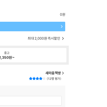
0원
최대 2,000원 즉시할인
중고
2,350
원~
새마음책방
12명 평가