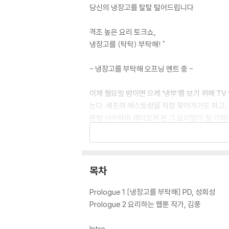
당신의 냉장고를 탈탈 털어드립니다
격조 높은 요리 토크쇼,
냉장고를 (탁탁) 부탁해! "
- 냉장고를 부탁해 오프닝 멘트 중 -
이제 월요일 밤이면 으레 ‘냉부’를 보기 위해 T
는다. 셰프의 레스토랑을 직접 찾아가기도 하고, 
본방 사수하며 재미있게 본 그 요리법이 잘 기억나
피를 셰프들의 쿠킹 팁 및 조리 분량과 함께 담아
목차
Prologue 1 [냉장고를 부탁해] PD, 성희성
Prologue 2 요리하는 웹툰 작가, 김풍
Intro