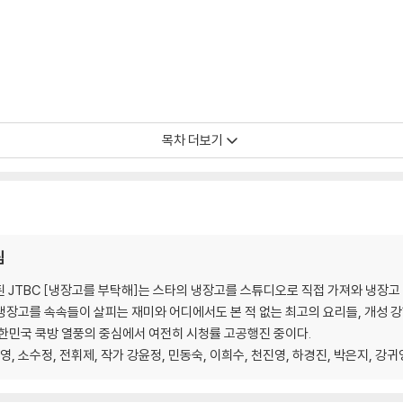
목차 더보기
 뽑은 최고의 메뉴 10 | SNS에서 가장 많이 따라 한 메뉴
팀
 시작된 JTBC [냉장고를 부탁해]는 스타의 냉장고를 스튜디오로 직접 가져와 냉장고
장고를 속속들이 살피는 재미와 어디에서도 본 적 없는 최고의 요리들, 개성 강한
한민국 쿡방 열풍의 중심에서 여전히 시청률 고공행진 중이다.
영, 소수정, 전휘제, 작가 강윤정, 민동숙, 이희수, 천진영, 하경진, 박은지, 강