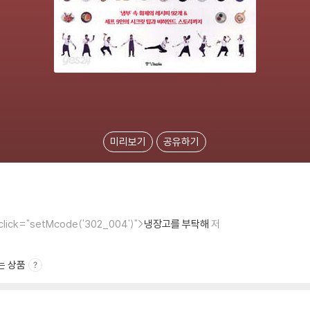
미리보기
공유하기
onclick="setMcode('302_004')">
냉장고를 부탁해
저
는 상품