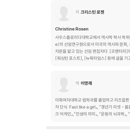
4장 기다림과 지루함의 기능
저
크리스틴 로젠
디즈니월드에서 배운 줄 서기의 논리 | 성급하게 화
5장 감정 길들이기
Christine Rosen
사우스플로리다대학교에서 역사학 학사 학위를, 에
인간이라는 감정적 존재 | 우리 내부의, 숨겨진, 
e)의 선임연구원으로서 미국의 역사와 문화,
자문을 맡고 있는 선임 편집자다. [코멘터리]
6장 기술로 매개된 쾌락
[워싱턴 포스트], [뉴욕타임스] 등에 글을 기
데이터로 축소된 쾌락 | 기록되기 위한 여행과 픽셀
가능한 쾌락
역
이영래
7장 소멸하는 장소, 개인화된 공간
이화여자대학교 법학과를 졸업하고 리츠칼튼 서
장소가 뿌리뽑힌 사회 | 공간의 규칙 | 연결되지 
자 단식: Fast like a girl』, 『갱년기 
크 어게인』,『인생의 의미』, 『운동의 뇌과학』, 
에필로그 이 혼란에 저항하라
감사의 말