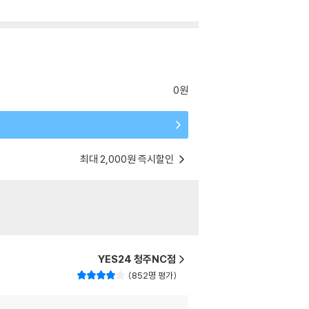
0원
최대 2,000원 즉시할인
YES24 청주NC점
852명 평가