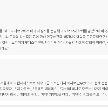
가 난 사람들 | 지루함을 없앤 대가 | 인내의 열매 | 회전 극장에서
모리대학교에서 미국 지성사를 전공해 역사학 박사 학위를 받았으며 미국기업연구소(A
우리 자신 | 여섯 번째 감각 | 감정 아웃소싱의 결과
 기술과 문화의 상호작용 등에 관해 연구해왔다. 버지니아대학교 고등문화연구
의 칼럼니스트이자 팟캐스트 진행자이기도 하다. 기술의 사회적·문화적 영향력, 생
고해왔다.
화된 예술 | 포르노로 대체된 섹스 | 미식 없는 식사, 현장 없는 경기 | 다시 도래
울에서 리셉셔니스트로, 이수그룹 비서팀에서 비서로 근무했으며, 현재 전문 번
않은 사람들 | 우리는 같이 있지 않다 | 우리가 서 있는 곳은 어딘가
리셋 - 봄을 되찾다』, 『왜 아플까』, 『플랜트 패러독스』, 『당신의 의사도 모르는 11가지 약
『갱년기 리셋』, 『팀장의 원칙』, 『모두 거짓말을 한다』, 『무엇이 성과를 만드는가』