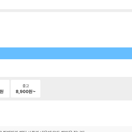
중고
원
8,900
원~