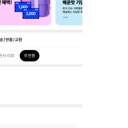
송/반품/교환
판사 리뷰
추천평