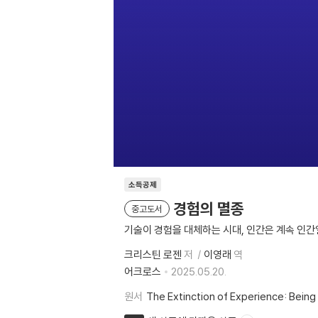
소득공제
경험의 멸종
중고도서
기술이 경험을 대체하는 시대, 인간은 계속 인간
크리스틴 로젠
저
이영래
역
어크로스
2025.05.20.
원서
The Extinction of Experience: Bein