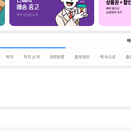
배
목차
저자 소개
관련분류
품목정보
책 속으로
출