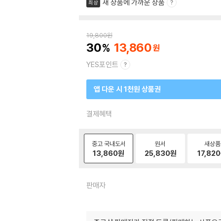
새 상품에 가까운 상품
최상
19,800
원
30
13,860
YES포인트
앱 다운 시 1천원 상품권
결제혜택
중고 국내도서
원서
새상품
13,860
원
25,830
원
17,820
판매자