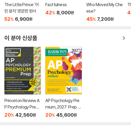
The Little Prince '어
Factfulness
Who Moved My Che
T
린 왕자' 영문판 원서
ese?
42
8,000
4
%
원
52
6,900
45
7,200
%
%
원
원
이 분야 신상품
Princeton Review A
AP Psychology Pre
P Psychology Premi
mium, 2027: Prep B
um Prep, 24th Editio
ook with 4 Practice
20
42,560
20
45,600
%
%
원
원
n: 5 Practice Tests
Tests + Comprehe
+ Digital Practice On
nsive Review + Onli