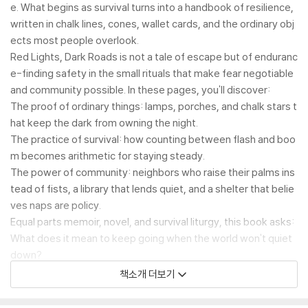
e. What begins as survival turns into a handbook of resilience,
written in chalk lines, cones, wallet cards, and the ordinary obj
ects most people overlook.
Red Lights, Dark Roads is not a tale of escape but of enduranc
e-finding safety in the small rituals that make fear negotiable
and community possible. In these pages, you'll discover:
The proof of ordinary things: lamps, porches, and chalk stars t
hat keep the dark from owning the night.
The practice of survival: how counting between flash and boo
m becomes arithmetic for staying steady.
The power of community: neighbors who raise their palms ins
tead of fists, a library that lends quiet, and a shelter that belie
ves naps are policy.
Equal parts memoir, novel, and survival liturgy, this book asks:
What does it mean to keep going when the world won't quiet
down?
For anyone who has flinched at thunder, mistaken backfire for
책소개 더보기
a bullet, or longed for proof that ordinary people can out-rehe
arse panic, this is your map.