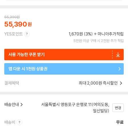
55,390
원
55,390
YES포인트
1,670원 (3%)
마니아추가적립
5만원 이상 구매 시 2천원 추가 적립
사용 가능한 쿠폰 받기
앱 다운 시 1천원 상품권
결제혜택
최대 2,000원 즉시할인
배송안내
서울특별시 영등포구 은행로 11(여의도동,
변경
일신빌딩)
배송비
무료