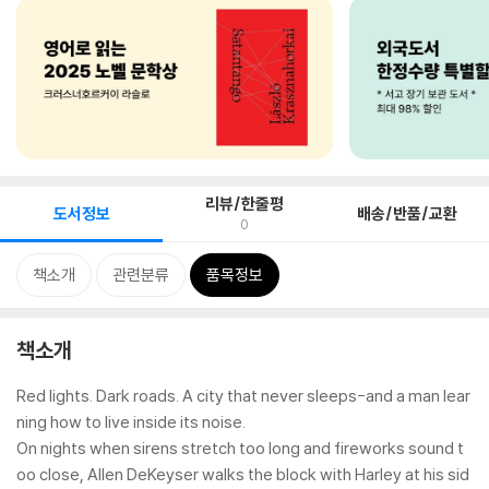
리뷰/한줄평
도서정보
배송/반품/교환
0
책소개
관련분류
품목정보
책소개
Red lights. Dark roads. A city that never sleeps-and a man lear
ning how to live inside its noise.
On nights when sirens stretch too long and fireworks sound t
oo close, Allen DeKeyser walks the block with Harley at his sid