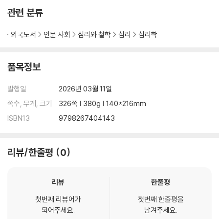
Red lights don't mean stop forever. Dark roads don't stay dark
관련 분류
when we carry light together.
외국도서
인문 사회
심리와 철학
심리
심리학
품목정보
발행일
2026년 03월 11일
쪽수, 무게, 크기
326쪽 | 380g | 140*216mm
ISBN13
9798267404143
리뷰/한줄평
0
리뷰
한줄평
첫번째 리뷰어가
첫번째 한줄평을
되어주세요.
남겨주세요.