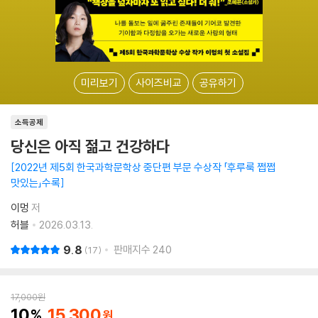
미리보기
사이즈비교
공유하기
소득공제
당신은 아직 젊고 건강하다
2022년 제5회 한국과학문학상 중단편 부문 수상작 「후루룩 쩝쩝
맛있는」수록
이멍
저
허블
2026.03.13.
9.8
판매지수
240
17
17,000
원
10
15,300