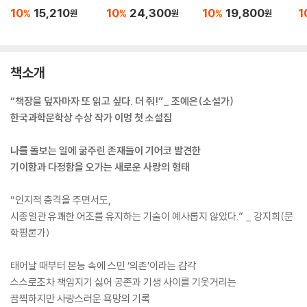
10
15,210
10
24,300
10
19,800
1
%
%
%
원
원
원
책소개
“책장을 덮자마자 또 읽고 싶다. 더 줘!”_ 조예은(소설가)
한국과학문학상 수상 작가 이멍 첫 소설집
나를 돌보는 일에 굶주린 존재들이 기어코 발견한
기이함과 다정함을 오가는 새로운 사랑의 형태
“인지적 충격을 주면서도,
시종일관 유쾌한 어조를 유지하는 기술이 예사롭지 않았다.” _ 강지희(문
학평론가)
태어날 때부터 본능 속에 스민 ‘의존’이라는 감각
스스로조차 책임지기 싫어 공존과 기생 사이를 기웃거리는
끔찍하지만 사랑스러운 욕망의 기록