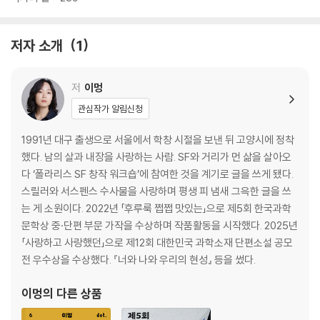
의 문제와 연결해 서술하며 이 기괴한 생존 투쟁이 지극히 자연스러운 흐
름에서 온 것임을 해학적으로 설득한다. 이 과정에서 독자는 예기치 못한
저자 소개
1
‘인지적 충격’을 마주한다. 그 충격의 끝에서 독자는 인물들을 평가하려고
하는 시선을 거두고, 자신의 내면 깊숙이 숨어 있던 결핍과 욕망을 다른 각
도로 바라보게 될 것이다.
저
이멍
관심작가 알림신청
이멍이 ‘인지적 충격’을 만들어내는 방식은 독특하다. 그는 자칫 비위가 상
할 법한 그로테스크한 설정들을 빌려와 인물들의 지극히 소소하고 평범한
1991년 대구 출생으로 서울에서 학창 시절을 보낸 뒤 고양시에 정착
욕구와 충돌하게 한다. ‘1인분의 삶을 살고 싶은’ ‘건강해져서 달콤한 연애
했다. 남의 살과 내장을 사랑하는 사람. SF와 거리가 먼 삶을 살아오
를 하고 싶은’ ‘세상을 떠난 남편이 인생을 바친 대상을 통해 남편의 사랑을
다 ‘폴라리스 SF 창작 워크숍’에 참여한 것을 계기로 글을 쓰게 됐다.
느끼고 싶은’ ‘그리운 엄마의 과거를 알고 싶은’ 인물들의 보편적인 감정은
스릴러와 서스펜스 수사물을 사랑하며 평생 피 냄새 그윽한 글을 쓰
‘바지 사장만 되어주면 자신이 모든 일을 해주겠다는 워커홀릭 귀신’ ‘건강
는 게 소원이다. 2022년 「후루룩 쩝쩝 맛있는」으로 제5회 한국과학
한 인공 혈관을 줄 테니 기름진 몸속 혈관을 식재료로 쓰게 해달라는 외계
문학상 중·단편 부문 가작을 수상하며 작품활동을 시작했다. 2025년
인’ ‘천상의 맛을 위해 자신의 몸으로 술을 빚어달라는 스승의 부탁’ 같은
「사랑하고 사랑했던」으로 제12회 대한민국 과학소재 단편소설 공모
비현실적 설정과 만나며 더는 보편적이지 않은 감정이 된다. 이멍의 비현
전 우수상을 수상했다. 『너와 나와 우리의 현성』 등을 썼다.
실적인 세계는 인물들에게 ‘상호 합의’만 된다면 손쉽게 욕구가 충족될 수
있다고 부채질한다. 그렇게 인물들의 소박한 바람은 ‘생각을 조금만 바꾸
이멍
의 다른 상품
면 이룰 수 있는’ 것이 된다. 착취하고 착취당하는 인간과 비인간 존재들 사