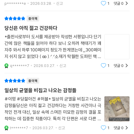
칠맛이 넘쳐서… 행복한 맛… 즐거운 맛… 미식의 향연이로다….
하든 절대 아니다.천재를 따라잡을 수 없는 범재의 영원한 슬픔마저 느껴
연스럽게 녹아들어 기이한 현실감을 지닌다. 물류 창고에서 일하다 위에서
p********e
2026.03.28.
신고
1
댓글
0
--- p.148, 「후루룩 쩝쩝 맛있는」 중에서
졌다.결론적으로 책
떨어진 안정기에 맞아 어깨를 다친 경험, 유전적으로 물려받은 탈모에 대
한 고민, 공장형 축산으로 고통받는 돼지의 눈빛을 알고 있으면서도 먹고
종이책
저희 립-아강은 여러분께 더욱 안전하고 밝은 미래를 약속드리고자 합니
싶을 때마다 피순대를 사 먹게 되는 행위. 작가는 평범하게 영위하고 있는
당신은 아직 젊고 건강하다
다. 자아, 생각해 보세요! 이대로 집에 돌아가 혈관이 막혀 죽을 날만 기다
일상 속에 숨은 의미들을 ‘글을 쓰면서 깨달았다’고 말했다. 이멍은 작가의
리실 건가요? 아니면 혈관을 교환해 더 나은 삶을 살아가실 건가요? 결정
*출판사로부터 도서를 제공받아 작성한 서평입니다.단기
말에서 생각을 뒤집어보는 것도 나쁘지 않다고 독자를 설득하는 시도가 재
을 내리기 전에 당신의 몸 안에서 힘겹게 산소를 옮기고 있을 적혈구를 생
간에 많은 책들을 읽어야 하다 보니 오히려 책태기가 꽤
미있었다고 언급한 바 있다.
자주 와서 하루 100페이지 정도가 한계였는데 ,,300페이
각해 보세요. 지금 이 시간에도 당신을 위해 열심히 알하고 있는 심장과 간
지 쉬지 않고 읽었다 ( ꙭ ).ᐟ.ᐟ소재가 탁월한 도파민 책 찾
과 폐, 신장, 위를 생각해 보세요. 그리고 이 장기들을 모두 돌보기 위해 과
귀신과 곤충, 외계인 등 자칫 과하게 느껴질 수 있는 비인간들은 한국이라
는 분들 여깁니다요 💁🏻‍♀️조예은 작가님처럼 외치게 된다.
로하고 있는 당신의 혈관을 생각해 보세요. 당신은 당신의 혈관을 제대로
q*******7
2026.03.27.
신고
1
댓글
0
는 문화적 배경과 작가의 탁월한 필력을 통해 생동감을 얻는다. 인간과 비
더 줘!!!작가 소개부터 심상치 않다 느꼈다. 이멍 작가의
이해하고 아끼고 있습니까? 당신의 생명을 위협하고 독이 되는 그 혈관이,
인간 사이의 관계를 역전시키면서 자연스럽게 ‘역지사지의 감각’을 느끼게
이야기는 처음 접하는 것인데
랍-곶에서는 억만금을 주고도 사기 힘든 고급 식재료라는 사실을 제대로
종이책
하는 것이다. 이처럼 『당신은 아직 젊고 건강하다』는 장르적 재미로 뛰어
인지하고 있습니까?
난 흡입력을 지님과 동시에 오늘날 우리가 직면한 현실을 외면하지 않고
일상의 균열을 비집고 나오는 감정들
--- p.184, 「후루룩 쩝쩝 맛있는」 중에서
어떻게 기억하며 내재화할지 묻는 독특한 깊이를 지닌 소설집이다.
#이멍 #당젊아건 #허블* 일상의 균열을 비집고 나오는
감정들당신은 아직 젊고 건강하다는 거창한 사건이나 극
이제 누룩과 관장님을 빻을 차례다.
작가의 말
적인 전개 대신, 일상 속에 스며든 미묘한 감정의 결을 포
--- p.212, 「관장님의 마지막 한 모금」 중에서
착하는 데 집중한 작품이다. 특히 각 단편은 서로 다른 상
“이 책에는 나의 경험이 일부 들어갔다. 붉은 벽돌 창고와 직접 문을 여닫
황을 다루면서도, 인물들이 느끼는 불안과 결핍, 그리고
t*******7
2026.03.27.
신고
1
댓글
0
어깨와 골반 관절이 굳어버린 엄마는 혼자 힘으로 움직일 수 없게 됐다. 목
그것을 견디는 방식에 초점을 맞춘다.이 소설의 특징은 감
아야 하는 화물 승강기, 원격 조종으로 알아서 처리되던 온갖 사무 업무와