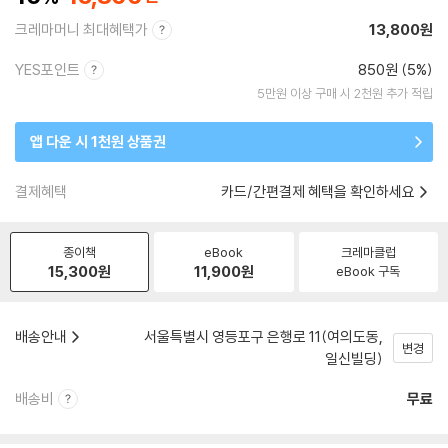
크레마머니 최대혜택가
13,800원
YES포인트
850원 (5%)
5만원 이상 구매 시 2천원 추가 적립
앱 다운 시 1천원 상품권
결제혜택
카드/간편결제 혜택을 확인하세요
종이책
eBook
크레마클럽
15,300
원
11,900
원
eBook 구독
배송안내
서울특별시 영등포구 은행로 11(여의도동,
변경
일신빌딩)
배송비
무료