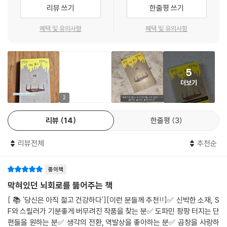
남편은 자세히 설명하는 대신 쓴웃음만 흘렸다. 다음 날 중앙 연구실 문에
- 조예은 (소설가)
리뷰 쓰기
한줄평 쓰기
지 않는다. 사회적 인정을 향한 남편의 집착은 주인공의 희생에 기생하며
‘연구자 외 출입 금지’라는 팻말이 붙었다.
점점 커지고, 사회 속에 공고한 벌레에 대한 혐오를 자신의 상품이 이겨낼
아쉬운 마음이 들었으나 어쩔 수 없다고 여겼다. 나는 고등학교도 못 나온
혜택 및 유의사항
혜택 및 유의사항
“다른 종을 착취하면서도 자주 기만에 젖는 인간의 한계를 드러내며 인지
수 있다고 과언하기까지 한다. 결국 남편은 실패하고, 주인공에게 자신의
가방끈 짧은 사모님이었다. 그런 문외한이 제집처럼 연구실을 드나드는 게
적 충격을 주면서도, 시종일관 유쾌한 어조를 유지하는 기술이 예사롭지
마지막 작품인 ‘벌레로 만든 발모제’를 유품처럼 남기며 스스로 생을 마감
불편했을 수도 있다. 그러나 출입 금지의 범위는 중앙 연구실로 끝나지 않
않았다.”
한다. 주인공은 생을 마감해야만 했던 남편의 심리를 이해하고자 노력하
았다. 일주일도 채 지나지 않아 남편은, 참 비겁하게도, 함께 출근을 준비하
며, 동시에 그를 그리워한다. 남편을 사랑하는 만큼 그가 사랑했던 벌레까
5
- 강지희 (문학평론가, 「후루룩 쩝쩝 맛있는」 심사평 중에서)
던 이른 아침에 내게 말했다. 더는 연구소에 올 필요 없다고. 101쪽, 「여름,
지 사랑스럽게 느끼게 된 주인공은 남편의 흔적을 더듬기 위해 기생충의
더보기
우리는 함께 헤엄쳤고」
고향인 아르헨티나로 향한다. 혐오스럽지 않은 착한 벌레들 사이에서 남편
“지구인들이 가축화하는 동물에게 저지르는 짓의 역지사지를 제대로 실감
2
의 사랑을 느끼기 위해.
하게 만든다. 엉뚱한 설정과 황당한 상황도 이 소설 안에서는 자연스럽게
“나도 내가 제정신 아니라는 거 알아요. 하지만 회사가 괜히 팀장 자리를
리뷰
14
한줄평
3
넘어가게 되는데 캐릭터의 생생함, 탄성 좋은 문체의 힘이 크다. 리듬감 넘
줬겠어요? 내 아이디어가 그만큼 좋았단 뜻이에요. 날 인정해 준 거라고
「보석의 마음」은 멸망한 행성을 떠나 지구로 이주한 난민 곤충 외계인 자매
치는 문장을 읽는 도중에 모종의 흥이 실리기 때문인지 무리수 가득한 설
요! 자기는 잘 모르겠지만… 발모제 사업은 시장성이 굉장히 좋거든요.”
와 그들에게 입양된 인간 딸 ‘선아’의 이야기를 다룬다. 감정을 느낄 때마다
리뷰전체
추천순
정에도 아랑곳하지 않고 계속 읽게 만드는 힘이 있다. 어떤 소재를 쓰더라
‘인섹토 델 펠로’의 뜻이 ‘머리카락 벌레’라는 걸 나는 그때 알게 되었다.
몸이 굳는 병을 앓는 외계인들은 생존을 위해 감정을 거세하는 약을 먹어
도 맛있게 ‘조리’할 수 있을 작가의 손맛(필력)이 믿음직했다.”
--- p.103, 「여름, 우리는 함께 헤엄쳤고」 중에서
야 했다. 언니 외계인은 선아에게 ‘웃어주는 엄마’가 되기 위해 약을 포기하
종이책
- 김성중 (소설가)
고 이른 죽음을 맞이하지만, 남겨진 이모 외계인은 선아를 끝까지 보살피
막혀있던 뇌회로를 뚫어주는 책
나는 어둑한 강물 속에 몸을 담그며 계속해서 벌레를 상상한다. 한여름의
기 위해 감정을 지우는 약을 계속 먹으며 무감 무정한 보호자가 되기를 택
수초처럼 미지근한 벌레들이 내 몸과 머리카락에 마구 얽힌다. 나는 기생
[ 📚 '당신은 아직 젊고 건강하다'][이런 분들께 추천!!]✅️ 신박한 소재, S
“음식의 묘사가 내내 군침을 돌게 했고 기본기가 탄탄하여 즐겁게 몰입했
한다. 어린 시절 이모의 무심함에 상처받으며 자란 선아는 성인이 되어서
말벌에게 뇌가 찔린 거미, 애벌레에게 눈을 점령당한 달팽이, 따개비에게
F와 스릴러가 기분좋게 버무려진 작품을 찾는 분✅️ 도파민 팡팡 터지는 단
다.”
야 그 ‘무감 무정’한 모습이야말로 자신을 지키기 위한 가장 치열한 사랑의
편들을 원하는 분✅️ 생각의 전환, 역발상을 좋아하는 분✅️ 곱창을 사랑하
조종당해 정체성을 잃어버린 바닷게, 곰팡이에 몸을 빼앗긴 개미처럼 벌레