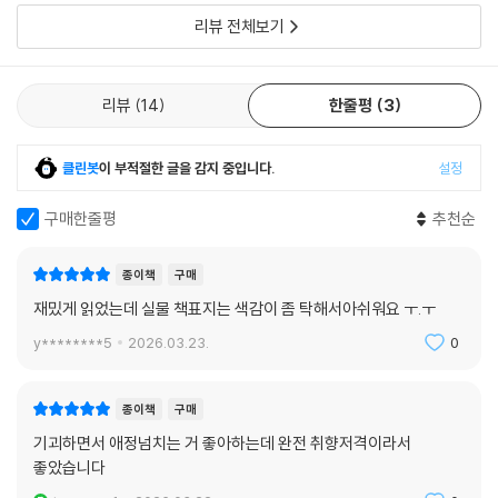
을 가누는 것만도 힘들어했다. 이모는 엄마를 위해 텔레비전을 천장으로
정을 ‘설명’하기보다 ‘드러내는’ 방식에
머리 위로 떨어진 구식 안정기. 다행히 안정기는 어깨로 떨어졌고 약간의
리뷰 전체보기
올렸고 종종 라디오도 틀어놓았다. 정작 엄마가 제일 좋아하는 건 텔레비
타박상만 남겼다. ‘당신 엄마’와 같은 상황이었다면 ‘그것’의 도움을 마다할
전 드라마나 라디오 토크쇼가 아닌 나의 얘기였다. 그 무렵 나의 일과는 한
수 있었을까? 나는 가끔 고민한다.”
결같았다. 하교 종이 치면 친구도 오락실도 분식집도 마다하고 일단 집으
리뷰
14
한줄평
3
로 가서, 엄마와 함께 시간을 보냈다. 학교에서 있었던 일을 조잘조잘 얘기
하면 엄마는 풀버레 우는 소리를 옆구리에서 내며 웃곤 했다. 깔깔깔이나
하하하가 아닌, 찌르르르 찌르르르.
클린봇
이 부적절한 글을 감지 중입니다.
설정
얼마나 청명하고 아름다운 소리였던지.
구매한줄평
추천순
--- p.238, 「보석의 마음」 중에서
나는 겨울에 태어났다고 이모는 이야기했다.
종이책
구매
일주일간 평균 기온이 영하 15도에 육박하고 동파하지 않은 집을 찾기가
재밌게 읽었는데 실물 책표지는 색감이 좀 탁해서아쉬워요 ㅜ.ㅜ
더 어려운 수준의 추운 겨울이었다고. (…)
y********5
2026.03.23.
0
터미널 화장실에 다녀온 엄마는 변기에 이상한 게 들어 있었다며, 머플러
로 감싼 무언가를 이모에게 보여주었다.
그것은 탯줄조차 떨어지지 않은 무언가의 새끼였다.
종이책
구매
--- pp.262-263, 「보석의 마음」 중에서
기괴하면서 애정넘치는 거 좋아하는데 완전 취향저격이라서
좋았습니다
나는 송 씨가 보는 앞에서 케이스를 열어 보았다. 이모의 왼쪽 발 일부가 형