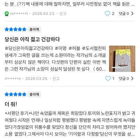
모습이었음을 깨닫는다. 종이 다르기에 감각되지 않았던 거대한 희생을 소
- 김보영 (소설가)
는 분...(??)책 내용에 대해 말하자면, 일부러 사전정보 없이 책을 읽은 내
에게 기꺼이 내 몸을 내주고픈 마음이다. 그렇게 한없이 물장구치다 힘이
재로 작가는 ‘공존’을 위해 타자를 있는 그대로 바라보고 이해하기 위해 감
탓도 있겠지만'당신은 아직 젊고 건강하다'라는 제목을 보고 내가 어렴풋
다해 가라앉고 싶지만… 아니지, 말도 안 되는 소리지. 너희는 그런 식으로
m******l
2026.03.23.
신고
2
댓글
0
내해야 하는 희생의 무게를 담담히 전한다.
이
기생하지 않는다. 인간에게 털끝만큼의 해도 끼치지 못한다.
너희를 가득 모아 입에 넣어 삼킨대도, 내가 원하는 방식대로 남편과 재회
종이책
“설정과 플롯, 독특한 스타일이 최상의 비율로 어우러진 진미.” _ 조예은
하지 못할 것이다.
(소설가)
당신은 아직 젊고 건강하다
--- p.132, 「여름, 우리는 함께 헤엄쳤고」 중에서
모순된 현실 위로 피어난 SF적 상상력,
#당신은아직젊고건강하다 #이멍 #허블 #도서협찬피
이멍이 그리는 지금의 한국
냄새가 그윽한 글을 쓰는게 소원이라는 작가님의 소개글
유전적 특성 탓에 양희 씨는 앞서 임상에 참여한 외사촌 언니의 추천으로
부터 심상치 않은 책이다. 다섯편의 단편이 실린 이번 책
별 어려움 없이 시험에 참가하게 되었다. 언니는 복잡하게 생각할 것 없다
이멍의 소설은 전형적인 SF 문법을 따르는 듯하면서도, 한국 사회의 특수
은 그런 작가님의 소망이 성실히 달성된 듯 싶다. ＜60평
고 말했다. 호텔처럼 잘 꾸며놓은 숙소에서 2박 3일간 놀고먹으면서 3시
성과 밀접하게 맞닿아 있다. 소설을 읽다 보면 우리네 일상에서 접할 수 있
＞부모님이 임대한 60평짜리 창고에서 일어나는 미스테
i******z
2026.03.29.
신고
1
댓글
0
간이 한 번씩 피를 뽑기만 하면 되는, 말 그대로 꿀 빠는 알바라면서 목소리
리한 일들.엄마와 아빠의 숨결이 사라지게 된 후 다시 찾
는 아주 익숙한 향수와 감각들이 느껴진다. 도시 외곽 창고 촌에서 흐르는
를 높였다.
은 그 창고에 나를 기다리는 존재가 있다.그 귀신은
바람 속 알싸한 철 냄새, 전통 한옥에서 마시는 막걸리 누룩 냄새, 횟집의
--- p.144, 「후루룩 쩝쩝 맛있는」 중에서
종이책
물비린내, 아무도 없는 영화관의 갇힌 공기 속 객석의 가죽 냄새… 이멍은
더 줘!
이 감각들을 생생하게 끌어올리며 ‘한국에서 살아가는 삶’에 대한 씁쓸함
그런저런 생각을 하다가 양희 씨는 설핏 잠이 들었고… 얕은 잠 너머에서
을 표현한다. 그리고 이 씁쓸함은 한국의 노동문제, 돌봄 문제, 공장식 축
*서평단 후기*나만 속았을까.제목은 희망찼다.토끼와 노란표지가 밝고 귀
양희 씨는 베개를 날개 삼아 하늘을 날고 있었는데… 손에 들린 건 파스타
여웠다.시작은 언제나 일상처럼 평범했다.평범함 속에 자연스럽게 녹아들
산, 혐오문제와 맞닿아 있다.
였고… 그러니까 날면서 파스타를 먹고 있었는데… 시뻘건 양념과 버무려
었다가끊임없이 뒤통수를 맞았다.정신을 단단히 차리고 방어하려 했지만
진 것이 칼칼짭짭달달하여 매우 맛이 좋았고… 건더기가 매우 쫄깃하고 감
소용 없었다.그제서야 다시 보이는 ‘기이함과 다정함’당신이 무엇을 상상
이멍은 ‘의도하지 않았다’라고 언급했으나, 그의 글에는 그의 경험들이 자