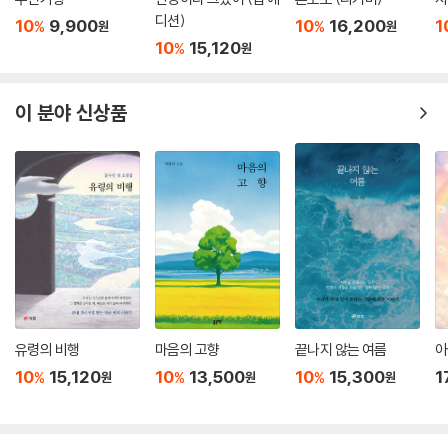
디션)
10
9,900
10
16,200
1
%
%
원
원
10
15,120
%
원
이 분야 신상품
유령의 비행
마음의 고향
끝나지 않는 여름
아
10
15,120
10
13,500
10
15,300
1
%
%
%
원
원
원