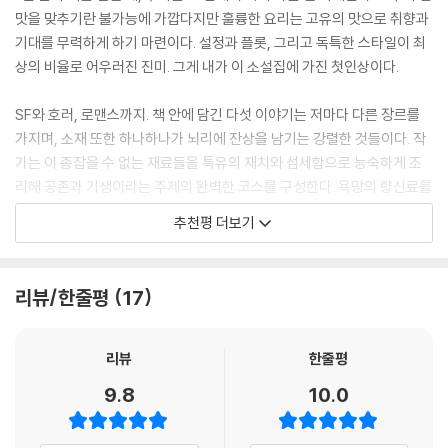
「관장님의 마지막 한 모금」은 삶을 충실히 살아냈기에 갈망하는 노년의 ‘완
맛을 맞추기란 불가능에 가깝다지만 훌륭한 요리는 고유의 맛으로 취향과
직장에 무급 휴가를 추가로 요청하려던 참에 팀장에게서 전화가 걸려 왔
벽한 마지막’에 대한 보상 심리를 다룬다. ‘남생’이라는 가상의 지방을 배경
기대를 무력하게 하기 마련이다. 설정과 플롯, 그리고 독특한 스타일이 최
다. 그는 당신이 말을 꺼낼 틈도 내주지 않았다.
으로, 대대로 명인을 배출한 ‘남생 우리술 체험관’의 시신을 재료로 술을 빚
상의 비율로 어우러진 진미. 그게 내가 이 소설집에 가진 첫인상이다.
부고였다.
는 특이한 장례 풍습이 묘사된다. 남생의 우리술 명인은 자신의 몸으로 빚
당신과 함께 일하는 팀 동료가 업무 중 심장마비로 사망했다는 소식이었
을 생애 마지막 술, ‘송별주’를 완성하겠다는 일념으로, 평생을 바쳐 자신의
SF와 호러, 로맨스까지. 책 안에 담긴 다섯 이야기는 저마다 다른 장르를
다.
몸으로 술을 빚어줄 제자를 물색한다. “술이 너무 맛있어서 술독에 들어가
가지며, 소재 또한 하나하나가 뇌리에 잔상을 남기는 강렬한 것들이다. 작
“이거 자기 탓도 큰 거 알지? (…) 그래도 그렇지 이렇게 쌀쌀하고 몸 상하
서 죽어버리고 싶은” 갈망을 이해해 줄 누군가를 찾을 때까지 자신의 삶을
가는 이 종잡을 수 없는 재료들을 특유의 재치와 섬세함으로 능숙하게 조
지 좋은 시즌에 닷새나 추가로 휴가를 쓰니까 위에서는 어중이떠중이나 보
포함한 모든 것을 술에 쏟아붓는 명인의 집착은 단순한 욕망을 넘어 하나
리해 공존과 기생이라는 주제의 완벽한 코스를 구성한다. 욕망의 향신료를
내주고 다른 애들은 과로하고 무리하잖아
의 숭고한 예술처럼 보이기도 한다. 작가는 ‘상호 합의된 식인’이라는 파격
뒤집어쓴 인물들을 킁킁거리며 쫓다 보면 그새 진하게 우러난 여운에 얼떨
--- pp.72-73, 「60평」 중에서
추천평 더보기
적인 소재를 통해, 한 인간이 마지막으로 남기고자 하는 의지의 무게를 과
떨한 기분마저 들고 만다. 이멍 작가가 가진 ‘특제 소스’가 궁금할 따름이
연 타인이 어디까지 존중하고 수용할 수 있는지 묻는다.
다.
12월 초순이었을 거다. 남반구인 아르헨티나는 여름이 한창이었다. 그날의
최고 온도는 37도로, 아침까지 퍼붓던 비까지 더해져 공기가 뜨겁고 끈적
리뷰/한줄평
17
“그들도 무언가를 세상에 남기고 싶었던 게 아닐까요? 자신들도 감정을
두려움과 애틋함을, 끔찍함과 사랑스러움을 오가는 과감하고도 균형 잡힌
거렸다. 회사가 내준 단층 사택에는 에어컨이 없었다. 고개가 돌아가지 않
느낄 줄 알았노라고.”
스펙터클.
는 오래된 선풍기가 전부였다. 내 어깨를 덮은 얇은 비닐이 선풍기의 더운
「여름, 우리는 함께 헤엄쳤고」‧「보석의 마음」
리뷰
한줄평
바람에 펄럭였다. 남편은 20년 경력의 두피 관리사처럼 능숙한 손놀림으
레시피의 가혹한 비밀을 알게 된 후에도 ‘후루룩 쩝쩝’ 먹을 수밖에 없는 환
로 나의 두피에 영양제를 펴발랐다. 손끝을 세워 두피를 꾹꾹 누를 때마다
9.8
10.0
「여름, 우리는 함께 헤엄쳤고」는 기생충을 소재로 ‘혐오’에 대한 기존의 감
상의 맛. 이 특별한 이야기를 최대한 많은 이들이 맛볼 수 있길 바란다. 책
간지러워 나는 웃었다. 81쪽, 「여름, 우리는 함께 헤엄쳤고」
각을 뒤집어버린다. 주인공은 머리카락을 닮은 기생충을 이용해 탈모 치료
장을 덮자마자 생각했다. 또 읽고 싶다! 더 줘!”
제를 개발하려는 남편의 연구를 묵묵히 응원하며, 그를 위한 헌신을 아끼