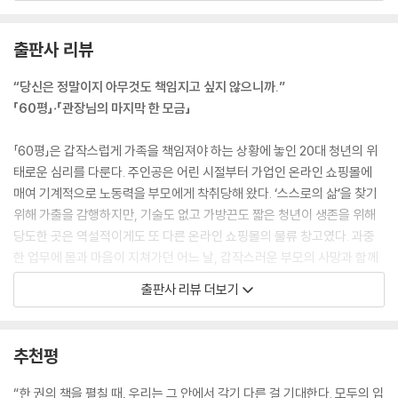
어둑한 거실에 자리 잡은 수백의 붉고 검은 눈이 당신을 올려다보았다. 높
고 가느다란 울음소리가 집 안 곳곳에서부터 해일처럼 밀러들었다. 실내등
출판사 리뷰
을 켜자 붉고 검은 눈의 정체가 명확해졌다. 토끼였다. 풍채 좋은 토끼 수십
마리가 가구 하나 없는 거실을 가득 메우고 있었다.
“당신은 정말이지 아무것도 책임지고 싶지 않으니까.”
--- p.30, 「60평」 중에서
「60평」‧「관장님의 마지막 한 모금」
지금 당신이 해야 할 일은 정리다. 한 번에 하나씩, 천천히 차근차근, 제품
「60평」은 갑작스럽게 가족을 책임져야 하는 상황에 놓인 20대 청년의 위
을 정리하고 쇼핑몰을 정리하고 창고를 정리하고 부모님의 흔적을 정리하
태로운 심리를 다룬다. 주인공은 어린 시절부터 가업인 온라인 쇼핑몰에
고 본가를 정리해야 한다. 정리, 정리, 정리를 해야 하는 것이다. 모두 깡그
매여 기계적으로 노동력을 부모에게 착취당해 왔다. ‘스스로의 삶’을 찾기
리 없던 일로 만들어서 당신의 일상으로 돌아가야만 한다. (…) 정말이지
위해 가출을 감행하지만, 기술도 없고 가방끈도 짧은 청년이 생존을 위해
정리가 시급했다. 남은 시간 안에 어떻게든 왜냐면 당신은 이 모든 걸 책임
당도한 곳은 역설적이게도 또 다른 온라인 쇼핑몰의 물류 창고였다. 과중
질 생각이 조금도 없으니까. 당신은 정말이지 아무것도 책임지고 싶지 않
한 업무에 몸과 마음이 지쳐가던 어느 날, 갑작스러운 부모의 사망과 함께
으니까.
주인공은 부모가 운영하던 쇼핑몰과 60평 창고를 책임지게 된다. 준비되
출판사 리뷰 더보기
--- p.43, 「60평」 중에서
지 않은 채 부모의 뒤처리를 해야 하는 절망적인 상황 속에서, 주인공은 창
고 아르바이트생에게 쇼핑몰만 유지해 주면 자신이 다른 모든 일을 하겠다
오늘은 좀 늦네 언제 돌아올 거야 일해야지 벌써 점심이 지났잖아 주문이
는 기이한 제안을 받는다. “더 일하고 싶어. 그러니 폐업하지 마. 내가 더 잘
추천평
얼마나 밀렸는지 알아
할게.”
--- p.43, 「60평」 중에서
“한 권의 책을 펼칠 때, 우리는 그 안에서 각기 다른 걸 기대한다. 모두의 입