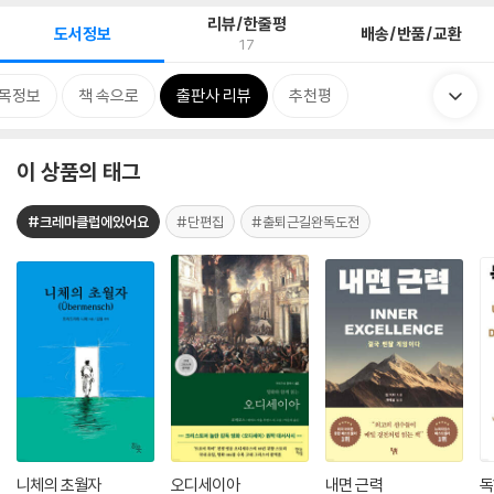
리뷰/한줄평
도서정보
배송/반품/교환
17
목정보
책 속으로
출판사 리뷰
추천평
이 상품의 태그
#크레마클럽에있어요
#단편집
#출퇴근길완독도전
니체의 초월자
오디세이아
내면 근력
독