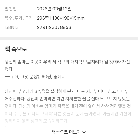
발행일
2026년 03월 13일
쪽수, 무게, 크기
296쪽 | 130*198*15mm
ISBN13
9791193078853
책 속으로
당신의 엄마는 이곳이 우리 세 식구의 마지막 보금자리가 될 것이라 자신
했다.
--- p.9, 「 (첫 문장), 60평」 중에서
당신이 부모님의 3죽음을 실감하게 된 건 바로 지금부터다. 창고가 너무
어수선하다. 당신의 엄마라면 이런 지저분한 꼴을 절대 두고 보지 않았을
것이다. 당신의 아빠는 엄마가 짜증을 내기 전에 알아서 착착 정리했을 것
이다. (…) 울고 나니 그제야 다른 것들이 눈에 들어왔다. 이를테면 여전히
정리되지 않은 창고의 모습이라든가.
--- pp.17-18, 「60평」 중에서
책 속으로 더보기