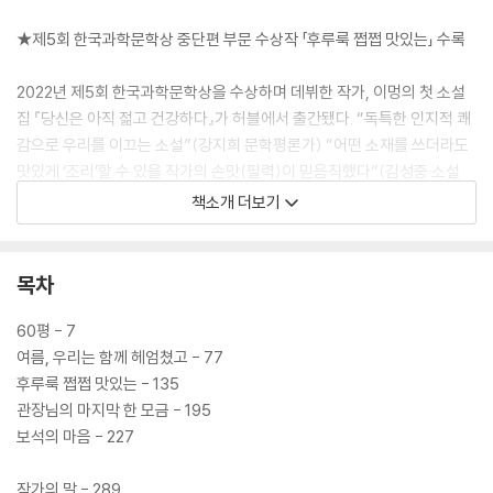
★제5회 한국과학문학상 중단편 부문 수상작 「후루룩 쩝쩝 맛있는」 수록
2022년 제5회 한국과학문학상을 수상하며 데뷔한 작가, 이멍의 첫 소설
집 『당신은 아직 젊고 건강하다』가 허블에서 출간됐다. “독특한 인지적 쾌
감으로 우리를 이끄는 소설”(강지희 문학평론가) “어떤 소재를 쓰더라도
맛있게 ‘조리’할 수 있을 작가의 손맛(필력)이 믿음직했다”(김성중 소설
가)라는 찬사를 받은 수상작 「후루룩 쩝쩝 맛있는」을 포함해 다섯 단편이
책소개 더보기
수록돼 있다. 이멍의 작품 속 인물들은 저마다 ‘나를 돌보는 일’에 굶주려
있다. 본래 모든 존재는 생존을 위해 스스로를 보살피며 살아가지만, 불공
평한 현실과 사회적 제약 속에서 인간은 공생이라는 이유 아래 희생과 타
목차
협을 강요받는다. 이멍은 이 답답한 상황에서 벗어나지 못하는 평범한 인
물들에게 기이한 해결책을 제안한다. 바로 다른 존재에게 기생하거나, 기
60평 - 7
꺼이 기생당하는 방법이다.
여름, 우리는 함께 헤엄쳤고 - 77
후루룩 쩝쩝 맛있는 - 135
건강을 대가로 인간의 존엄성을 반납하거나 천상의 맛을 위해 시신으로 음
관장님의 마지막 한 모금 - 195
식을 만드는 등, 등장인물들의 행동은 언뜻 비윤리적이고 이기적으로 비친
보석의 마음 - 227
다. 하지만 이멍은 이들을 평가하거나 재단하려 들지 않는다. 대신, 인물들
이 어째서 자신의 욕망에 집착할 수밖에 없는지를 바뀌지 않는 한국 사회
작가의 말 - 289