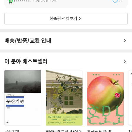
t*******1
2026.03.22.
0
광등 불빛 아래서 영롱하게 반짝였다.
목이 멜 정도로 아름다웠다.
한줄평 전체보기
--- p.271, 「보석의 마음」 중에서
배송/반품/교환 안내
이 분야 베스트셀러
무진기행
안녕이라 그랬어 (집 에
혼모노 (리커버)
자