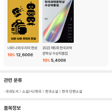
이의 구도가 뒤집힌다.
인간이 착취당하고 이용당하지만, 그 안에서 안식과 행복을 찾는다. 과감
한 인지적 뒤틀기의 충격을 받아 ‘정말 이렇게 계속해도 괜찮겠어?’라고 멈
칫거리는 독자를 두고 이멍은 ‘무엇이 문제입니까?’라고 묻는 듯 태연히 이
야기를 전개한다. 마치 특별한 일을 겪은 한 인간 삶의 다큐멘터리를 보여
주듯 펼쳐지는 작품 속 다섯 이야기를 통해 이멍은 인간의 욕망 중 온전히
무해한 것은 존재하지 않는다고 담담히 말하고 있다. 추천사를 쓴 소설가
너와 나와 우리의 현성
2022 제5회 한국과학
조예은은 “작년과 올해에 읽은 이야기들 중 제일 재밌었다”라고 언급했으
문학상 수상작품집
10
12,600
며, 이 소설집을 두고 “설정과 플롯, 그리고 독특한 스타일이 최상의 비율
%
원
10
5,400
%
원
로 어우러진 진미”라고 추천사에 썼다.
관련 분류
국내도서
소설/시/희곡
한국소설
한국 단편소설
품목정보