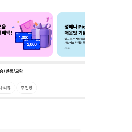
송/반품/교환
사 리뷰
추천평