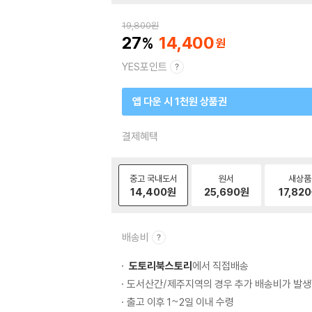
19,800
원
27
14,400
YES포인트
앱 다운 시 1천원 상품권
결제혜택
중고 국내도서
원서
새상품
14,400
원
25,690
원
17,820
배송비
도토리북스토리
에서 직접배송
도서산간/제주지역의 경우 추가 배송비가 발생
출고 이후 1~2일 이내 수령