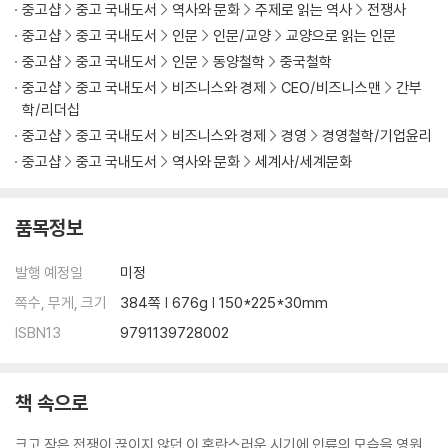
중고샵
중고 국내도서
역사와 문화
주제로 읽는 역사
전쟁사
적을 알고 나를 알면 위태롭지 않다
· 적과 나의 역량을 올바로 진단하라 - 이신의 자만과 왕전의 통찰
중고샵
중고 국내도서
인문
인문/교양
교양으로 읽는 인문
중고샵
중고 국내도서
인문
동양철학
중국철학
[부록] 전장에서 피어난 노자의 철학 - 평화를 꿈꾼 손자의 병법
중고샵
중고 국내도서
비즈니스와 경제
CEO/비즈니스맨
간부
학/리더십
제4편 형形│형세를 읽는 자가 승리를 거둔다
중고샵
중고 국내도서
비즈니스와 경제
경영
경영철학/기업윤리
중고샵
중고 국내도서
역사와 문화
세계사/세계문화
불패의 조건을 설계하라
· 무너지지 않는 지반을 다져라 - 진나라가 천하를 제패한 비결
품목정보
· 적이 이기지 못할 싸움을 하라 - 제갈량과 장비의 내기
발행 예정일
미정
승자는 이겨놓고 싸우며, 패자는 싸우면서 이기려 든다
· 승리하는 조직의 비결 - 사마양저의 공명정대한 정치
쪽수, 무게, 크기
384쪽 | 676g | 150*225*30mm
· 전략 없는 전술은 실패한다 - 일본의 진주만 공격
ISBN13
9791139728002
제5편│세勢 흐름을 장악하라
책 속으로
정공으로 맞서고 기습으로 승리하라
· 적의 의표를 찌르다 - 제나라 전단의 계책
크고 작은 전쟁이 끊이지 않던 이 혼란스러운 시기에 인류의 모습을 영원