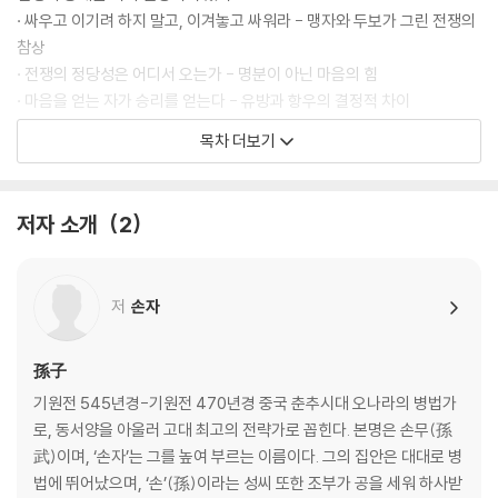
· 싸우고 이기려 하지 말고, 이겨놓고 싸워라 - 맹자와 두보가 그린 전쟁의
참상
· 전쟁의 정당성은 어디서 오는가 - 명분이 아닌 마음의 힘
· 마음을 얻는 자가 승리를 얻는다 - 유방과 항우의 결정적 차이
· 사람의 뜻이 곧 하늘의 뜻이다 - 민심으로 천하를 얻은 성탕
목차 더보기
치밀한 계산이 승리를 부른다
· 전쟁은 계략이다 - 손자의 과감한 선포
저자 소개
2
· 실력을 숨겨 판을 흔들어라 - 무능을 가장한 장군 이목
· 자신을 낮춰 방심을 유도하라 - 오왕 부차와 월왕 구천의 복수혈전
· 감정을 파고들어 균열을 만들어라 - 유방의 책사 진평의 이간책
저
손자
· 상대의 예측을 설계하라 - 묵돌선우의 심리전
제2편 작전作戰│전쟁에서 살아남는 법
孫子
기원전 545년경-기원전 470년경 중국 춘추시대 오나라의 병법가
모든 전쟁에는 대가가 따른다
로, 동서양을 아울러 고대 최고의 전략가로 꼽힌다. 본명은 손무(孫
· 전쟁의 생명은 속승이다 - 진나라 재상 범저의 실책
武)이며, ‘손자’는 그를 높여 부르는 이름이다. 그의 집안은 대대로 병
· 장기전은 자멸을 부른다 - 고구려 원정으로 나라를 잃은 수양제
법에 뛰어났으며, ‘손’(孫)이라는 성씨 또한 조부가 공을 세워 하사받