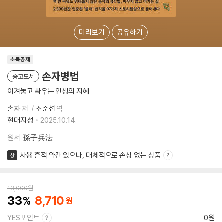
미리보기
공유하기
소득공제
손자병법
중고도서
이겨놓고 싸우는 인생의 지혜
손자
저
소준섭
역
현대지성
2025.10.14.
원서
孫子兵法
사용 흔적 약간 있으나, 대체적으로 손상 없는 상품
상
13,000
원
33
8,710
YES포인트
0원