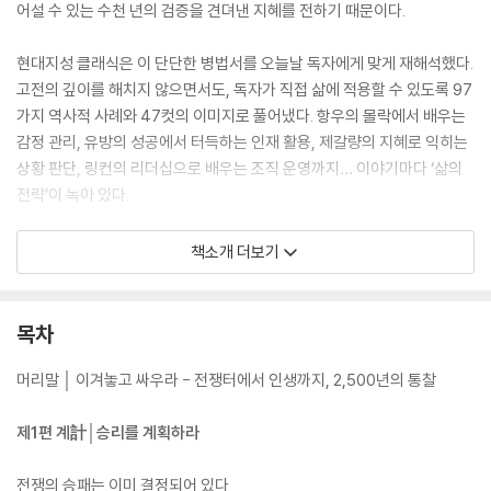
어설 수 있는 수천 년의 검증을 견뎌낸 지혜를 전하기 때문이다.
현대지성 클래식은 이 단단한 병법서를 오늘날 독자에게 맞게 재해석했다.
고전의 깊이를 해치지 않으면서도, 독자가 직접 삶에 적용할 수 있도록 97
가지 역사적 사례와 47컷의 이미지로 풀어냈다. 항우의 몰락에서 배우는
감정 관리, 유방의 성공에서 터득하는 인재 활용, 제갈량의 지혜로 익히는
상황 판단, 링컨의 리더십으로 배우는 조직 운영까지… 이야기마다 ‘삶의
전략’이 녹아 있다.
특히 이번 판본은 각 편마다 상세한 해설과 원문 대조, 현대적 적용을 곁들
책소개 더보기
여 독자들이 손자의 사상을 단순히 읽는 데 그치지 않고 실천 지침으로 전
환할 수 있도록 구성했다. 또한 노자의 사상, 병법으로 읽는 비즈니스 전략,
삼십육계 해설을 담은 부록은 『손자병법』을 한층 넓고 깊게 확장시킨다.
목차
빌 게이츠, 일론 머스크, 손정의가 이 책에서 삶과 경영의 지혜를 길어 올린
이유는 여기에 있다. 『손자병법』은 고대의 전쟁사가 아니라, 지금 이 순간
머리말 │ 이겨놓고 싸우라 - 전쟁터에서 인생까지, 2,500년의 통찰
에도 흔들리지 않는 삶의 기반을 마련해 주는 최고의 전략 교과서다. 오늘
이 책을 집어든다면, 당신도 “싸우지 않고 이기는 법”을 손에 넣게 될 것이
제1편 계計│승리를 계획하라
다.
전쟁의 승패는 이미 결정되어 있다