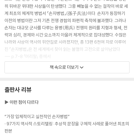
히 뒤바꾼 위대한 사상들이 탄생했다. 그중 빼놓을 수 없는 걸작이 바로 세
흐름을 지배하는 자가 싸움을 지배한다
계 최초의 체계적 병법서 『손자병법』(孫子兵法)이다. 손자가 등장하기
· 적임자를 골라 믿고 맡겨라 - 제갈량과 조조의 용인술
이전의 병법이란 그저 기존 전쟁 경험의 파편적 축적에 불과했다. 그러나
· 배경이 아닌 능력을 보라 - 세종대왕의 인재 등용
손자는 대규모 군사를 다루는 용병(用兵) 전쟁의 원리를 지형과 형세, 전
· 경영의 근본은 인재를 얻는 데 있다 - 당 태종의 믿음과 보답
략과 심리, 경제와 시간 요소까지 아울러 체계적으로 집대성했다. 수많은
· 사람의 일이 곧 모든 일을 좌우한다 - 측천무후의 군자만조(君子滿朝)
나라와 사상이 역사의 뒤안길로 사라졌지만, 총 13편 6천여 자로 이루어
· 허물보다 본질에 집중하라 - 술주정꾼을 사령관에 임용한 링컨
진 『손자병법』은 전 세계에서 찾아 읽는 불멸의 고전으로 살아남았다.
--- p.7-8 「머리말」 중에서
제6편│허실虛實 허실을 꿰뚫어 주도권을 잡아라
책 속으로 더보기
『손자병법』의 핵심 사상은 “먼저 필승의 형세를 갖춘 뒤에야 싸움을 시작
적의 운명을 설계하라
한다[先勝而後求戰 선승이후구전]라는 구절에 압축되어 있다. 즉, 싸운
· 내가 원하는 대로 상대를 움직여라 - 당 태종이 아낀 병법의 백미 「허실」
후 승리를 바라지 말고 ‘이겨놓고 싸우라’는 것이다. 손자는 「계」를 비롯한
출판사 리뷰
· 상대가 원하는 대로 끌려다니지 마라 - 영락제의 몽골 원정
전편에 걸쳐 일관적으로 승산 없는 전쟁을 시작해서는 안 되며, 반드시 유
리한 형세를 조성한 뒤에 작전을 실행해야 한다는 확고한 원칙을 제시한
▶ 이런 점이 다르다
나를 감추어 적을 드러내라
다.
· 속내를 감추고 결정타를 날려라 - 일곱 나라의 반란을 제압한 주아부
--- p. 24「제1편│계」 중에서
“가장 입체적이고 실천적인 손자병법”
· 97가지 역사적 스토리텔링: 추상적 문장을 구체적 사례로 풀어낸 최초의
흐름을 읽고 허를 찔러라
전쟁이란 국가의 대사이다. 수많은 사람의 생사와 국가의 존망이 달린 일
판본