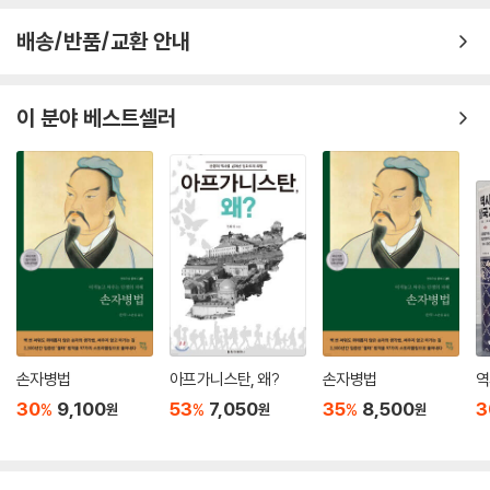
번 싸워도 위태롭지 않은 ‘백전불태’(百戰不殆)의 원리를 말한다. 싸움에
· 믿음을 저버리면 대가가 따른다 - 폭정으로 허망한 최후를 맞은 장비
과연 그날 밤, 방연은 껍질이 벗겨진 나무 아래에 도착했다. 그는 나무에 무
뛰어들고 나서 이기려 하지 말고, 상대를 파악하고 나의 약점을 보완해 승
배송/반품/교환 안내
언가 새겨져 있는 것을 발견하고는, 그 글자를 확인하려 불을 밝히게 했다.
리의 조건을 먼저 갖춘 뒤 움직여야 한다는 것이다.
[부록] 사업은 전쟁이다 - 병법에서 배우는 비즈니스의 원리
이윽고 불이 타오르자 글자를 채 다 읽기도 전에 제나라 병사들의 화살이
비 오듯 쏟아졌다. 위나라 군대는 어둠 속에서 대혼란에 빠졌다. 방연은 이
2,500년 전에 쓰인 책이지만, 손자의 통찰은 정치·경제·비즈니스·인간관
이 분야 베스트셀러
제10편│지형 地形 지형을 꿰뚫는 자가 전장을 지배한다
미 손쓸 도리가 없음을 깨닫고 칼을 빼어 자결하며, 죽기 직전 이렇게 탄식
계까지 현대 사회에도 여전히 유효하다. 그는 『손자병법』에서 단 13편, A
했다.
4 용지 5장 분량의 6천 자 속에서 진정한 승리의 의미를 묻고, 전쟁의 모
내가 있는 곳을 올바로 이해하라
“결국 내가 저 아이의 이름을 빛내주는구나!”
든 것을 집대성했다. 그 주제는 승패 예측, 지형 파악과 주도권 장악, 지휘
· 지형을 읽어야 승리할 수 있다 - 제갈량의 읍참마속
제나라는 이 기세를 몰아 위나라 군을 궤멸시키고 위나라 태자마저 포로로
체계와 병사들의 사기 관리, 첩자와 심리전 운용까지 총망라한다. 그 본질
사로잡아 귀환했다.
은 오늘날의 인간 행동과 심리 분석, 조직 경영과 다르지 않다.
실패에서 배워라
--- p.171 「제6편│허실」 중에서
· 공동체에 이로운 길을 따라가라 - 도를 지킨 문공, 명성을 탐한 자옥
읽는 고전에서 체험하는 고전으로
· 허울뿐인 명분은 일을 그르친다 - 송나라 양공의 지나친 인의
장수가 자신의 군대만 파악하고 적의 군대를 파악하지 못하면 승리할 가능
성은 반반이다. 적의 군대만 파악하고 자신의 군대는 파악하지 못하면 승
현대지성 클래식은 『손자병법』을 단순한 번역서가 아닌 스토리텔링 중심
적을 알고 나를 알면 승리를 거두는 데 위태로움이 없다
리할 가능성은 역시 반반이다. 적의 정황을 파악하고 자신의 정황도 파악
해석서로 선보인다. 고전의 묵직한 울림을 살리면서도, 현대 독자들이 흥
손자병법
아프가니스탄, 왜?
손자병법
역
· 허울이 아닌 진심으로 대하라 - 오기 장군이 병사의 종기를 빨아준 까닭
했지만 지형이 작전에 불리한 것을 파악하지 못한다면, 승리할 가능성은
미롭게 읽고 일상에 당장 적용할 수 있는 실천적 전략서로 다듬었다.
30
9,100
53
7,050
35
8,500
3
%
%
%
원
원
원
· 때와 자리를 모르면 승리할 수 없다 - 효산에서 무너진 진목공의 원정
절반에 지나지 않는다. 진정으로 용병에 통달한 장수는 행동에 미혹함이
· 때와 자리를 파악하면 승리는 나의 것이다 - 적벽의 불길이 증명한 원칙
없고, 그 전술과 조치는 무궁무진하다. 그러므로 적을 알고 자신을 알면 승
무엇보다 손자의 가르침을 97가지 역사 속 사례로 풀어냈다. 항우의 비극
리를 거두는 데 위태로움이 없고, 천시(天時)와 지리(地利)를 모두 터득
에서 배우는 감정 관리법, 유방의 성공에서 얻는 인재 활용법, 제갈량의 전