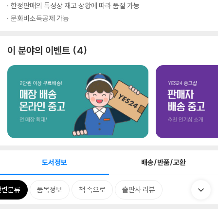
한정판매의 특성상 재고 상황에 따라 품절 가능
문화비소득공제 가능
이 분야의 이벤트
4
도서정보
배송/반품/교환
관련분류
품목정보
책 속으로
출판사 리뷰