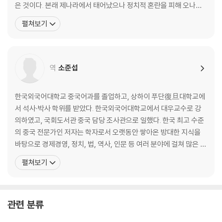
은 것이다. 본래 제나라에서 태어났으나 정치적 혼란을 피해 오나라
이기는 지도자는 어떻게 다른가
로 망명해 은거하며 불후의 저서 『손자병법』을 집필했다. 오나라 재
펼쳐보기
· 무능한 지휘관은 참패를 부른다 - 40만 명의 목숨을 앗아간 조나라의 오
상 오자서의 천거로 합려 왕의 부름을 받아 군사(軍師)로 등용되었
판
다. 손자는 자신의 병법을 실전에 펼쳐 보이며 대국 초나라를 무너뜨
· 승리할수록 강해지는 조직 - 반란 세력마저 포용한 광무제 유수
리고, 오나라를 춘추시대의 패자로 끌어올렸다.
· 분노를 연료로 활용하라 - 제나라 장군 전단의 계책
역
소준섭
· 인재에게 인색하면 승리할 수 없다 - 스스로 패망을 부른 항우
· 인재를 통해 승리의 씨앗을 뿌려라 - 한무제의 능력 중심 인재 등용
한국외국어대학교 중국어과를 졸업하고, 상하이 푸단復旦대학교에
제3편 모공謀攻│싸우지 않고 이기는 법
서 석사·박사 학위를 받았다. 한국외국어대학교에서 대우교수로 강
의하였고, 국회도서관 중국 담당 조사관으로 일했다. 한국 최고 수준
싸우지 않고 이기는 것이 최고의 전략이다
의 중국 전문가인 저자는 학자로서 오랫동안 쌓아온 방대한 지식을
· 싸우지 않고 승리하는 길을 찾아서 - 『손자병법』은 비전쟁론이다
바탕으로 경제경영, 정치, 법, 역사, 인문 등 여러 분야에 걸쳐 많은 저
· 온전한 승리를 추구하라 - 전(全)을 모르면 『손자병법』을 알 수 없다
서가 있으며, 다수의 한·중 매체에 폭넓으면서도 깊이 있는 글들을 기
펼쳐보기
· 한발 빠른 정보가 판세를 바꾼다 - 조국을 구한 상인의 꾀
고하여 많은 독자들의 사랑을 받고 있다. 지은 책으로는 『중국을 말한
· 강자를 이기려면 연합하라 - 진나라의 발을 묶은 소진의 합종책
다』(2011 문광부 우수학술도서), 『왕의 서재』(2012 문광부 우수교
· 작은 틈이 큰 균열을 만든다 - 진나라의 통일을 이끈 장의의 연횡책
양도서), 『사마천 경제학』(2012 문광부
관련 분류
· 적을 교란해 스스로 무너지게 하라 - 위나라 사신으로 간 상앙