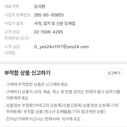
· 거듭 흔들어 무너뜨려라 - 오자서의 복수
송에 있다. 장거리 운송은 필연적으로 백성을 가난하게 만든다. 군대가 지
많은 이들이 손자를 승리의 기술자로 오해한다. 그러나 그는 싸움마다 이
대표자명
김석환
· 적이 판 함정을 발판으로 삼아라 - 정국의 진나라 수로 건설
나가는 지역에서는 물가가 폭등하고, 물가가 폭등하면 백성의 재물이 고갈
기는 것을 최고라 하지 않았다. 손자가 강조한 것은 백 번 싸워도 위태롭지
사업자 등록번호
285-85-00855
· 리더의 지혜는 경청에서 나온다 - 두 사람의 항명, 서로 다른 처벌
되며, 재물이 고갈되면 세금과 노역이 가중된다. … 전쟁에서 귀중함은 신
않은 ‘백전불태’였다. 손자는 승리를 갈망하지 않았다. 그는 “이겨놓고 싸
사업자 종목
서적, 잡지 및 신문 도매업
속한 승리에 있으며 결코 오래 끄는 데 있지 않다. 진정으로 용병의 도를 터
워라”라고 냉정하게 말했다. 싸움에 뛰어들고 나서 이기려는 것은 도박이
요행을 바라지 말고 역량을 쌓아라
득하고 그 이익을 통찰하는 장수야말로, 백성의 생사 운명을 결정하고 국
고객 상담
02-1566-4295
지만, 미리 승리의 조건을 만들어 놓고 싸우는 것은 전략이다. 오늘날의 경
· 과신은 스스로를 망친다 - 천하영웅 항우의 몰락
가 안위와 존망을 주재하는 존재다.
전화번호(유선)
쟁 사회에서 이 가르침은 더욱 무겁게 다가온다. 성급한 성공은 쉽게 무너
--- p.57-65 「제2편│작전」 중에서
고객 상담
G_yes24off07@yes24.com
지고, 단기 실적만 추구하는 기업은 지속되지 않는다. 오히려 불필요한 싸
제9편│행군 行軍 적의 움직임에 답이 있다
이메일
움을 피하고, 싸우지 않고 이기는 자가 진정한 승자다. 『손자병법』은 단순
무릇 용병의 규율은 물의 흐름과도 같다. 물이 높은 곳을 피해 낮은 곳으로
한 전쟁서가 아니라, 삶을 버티는 철학이다.
좋은 자리를 차지하는 자가 승리를 차지한다
흘러가듯, 용병의 규율은 적의 견실한 실(實)을 피해 취약한 허(虛)를 공
· 적이 대응하지 못할 판을 짜라 - 강 한가운데서 패한 조구
략하는 데 있다. 물은 지세에 근거하여 흘러가고, 용병은 상이한 적정에 근
부적합 상품 신고하기
신고하기
백 번 싸워도 위태롭지 않은 ‘불태’ 전략
거하여 각기 다른 승리의 책략을 구사한다. 용병은 변하지 않는 상세(常
97가지 스토리텔링으로 되살리다
구매에 부적합한 상품은 신고해주세요.
적의 동태를 파악하는 방법
勢)가 없고, 물은 변하지 않는 상형(常形)이 없다. 적정의 변화에 근거하
· 적의 의도를 역이용하라 - 한신이 패전한 척 후퇴한 이유
구매하신 상품의 상태, 배송, 취소 및 반품 문의는 판매자 묻고 답하기를
여 능히 승리를 거두는 것을 곧 신과 같은 용병이라고 한다.
『손자병법』의 핵심은 바로 이 지점에 있다. 손자는 단순히 “어떻게 이길 것
이용해주세요.
--- p.167-168 「제6편│허실」 중에서
인가”가 아니라 “어떻게 순간의 성취가 아닌, 오래 지속되는 기반을 마련
승리하는 군대를 다스리는 법
상품정보 부정확(카테고리 오등록/상품오등록/상품정보 오등록/기타
할 것인가”를 묻는다.
허위등록) 부적합 상품(청소년 유해물품/기타 법규위반 상품)
· 리더는 때로는 너그럽고, 때로는 엄격해야 한다 - 문무를 겸비한 황제, 강
실상을 감추고 허를 꿰뚫어라: 원수의 손으로 자신의 이름을 빛낸 손빈
희제
전자상거래에 어긋나는 판매사례: 직거래 유도
“날이 저물면 이 나무 아래 불이 켜질 것이다. 그 불빛을 향해 일제히 활을
그래서 손자는 백 번 싸워 백 번 이기는 ‘백전백승’(百戰百勝)이 아닌 백
· 믿음을 주면 사람은 절로 따른다 - 신의로 다스린 제갈량의 군대
쏘아라.”