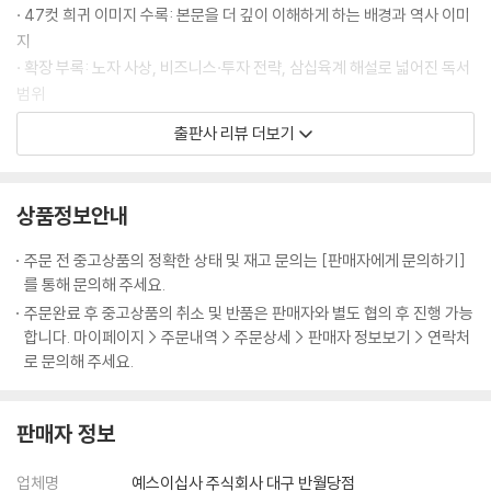
· 실상을 감추고 허를 꿰뚫어라 - 원수의 손으로 자신의 이름을 빛낸 손빈
이므로, 반드시 신중하게 살피지 않으면 안 된다. 이를 위해서는 다섯 가지
· 47컷 희귀 이미지 수록: 본문을 더 깊이 이해하게 하는 배경과 역사 이미
요소를 기준 삼아 적과 아군 양측의 여러 상황을 비교함으로써 승패를 파
지
제7편│군쟁軍爭 주도권 경쟁의 기술
악해야 한다. … 도(道)란 백성들로 하여금 윗사람과 한마음 한뜻이 되어
· 확장 부록: 노자 사상, 비즈니스·투자 전략, 삼십육계 해설로 넓어진 독서
공생공사하고 두려워하거나 의심하지 않게 만드는 것이다. … 장수는 이
범위
주도권 경쟁이 승패를 결정한다
다섯 가지 요소를 모두 깊이 파악해야 한다. 오직 이를 파악한 자만이 전쟁
· 충실한 주석과 원문 병기: 초심자·전문가 모두 만족할 수 있는 엄밀성과
출판사 리뷰 더보기
· 때로는 돌아가는 길이 가장 빠르다 - 위나라 등애의 우회 전략
에서 승리를 획득할 수 있다.
가독성의 균형
· 이로움의 이면에는 해로움이 있다 - 진시황의 만리장성 축조
--- p.25-26 「제1편│계」 중에서
· 실용성: 조직·관계·투자·삶 전반의 전략적 사고를 가능하게 하는 구성
· 지나친 주도권 경쟁은 화를 부른다 - 맹강녀의 비극과 진나라의 몰락
상품정보안내
불멸의 병법서, 『손자병법』이 첫 장에서 가장 먼저 강조한 일성(一聲)은
매번 이기는 것보다 중요한 것은
주도권 싸움에서 지켜야 할 원칙
바로 전쟁의 엄중함이다. 실로 전쟁처럼 인간을 깊숙한 고통 속으로 몰아
무너져도 다시 일어설 수 있게 하는 인생의 기반
주문 전 중고상품의 정확한 상태 및 재고 문의는 [판매자에게 문의하기]
· 이익으로 적을 움직여라 - 낙양의 두 군웅을 물리친 당 태종
넣는 일도 없다. 따라서 전쟁을 함부로 일으켜서는 안 되며, 불가피한 경우
를 통해 문의해 주세요.
에도 신중하고 또 신중히 임해야 한다. … 전쟁은 이처럼 국민의 생사를 뒤
우리는 모두 인생의 전쟁터 한가운데 서 있다. 시험에서 떨어지고, 면접에
주문완료 후 중고상품의 취소 및 반품은 판매자와 별도 협의 후 진행 가능
나를 다스리고 적을 다루는 방법
흔들고 국가의 존속과 멸망을 좌우하는 중대한 일이다. 그러므로 전쟁에
서 좌절하고, 믿었던 관계가 깨지고, 투자에서 손실을 보며 삶의 기반이 흔
합니다. 마이페이지 > 주문내역 > 주문상세 > 판매자 정보보기 > 연락처
· 힘을 비축해 피로한 적을 상대하라 - 풍이 장군의 외효 진압
나서기 전에는 반드시 그 승패를 면밀히 따져보아야만 한다. 삶에서도 마
들린다. 그 순간 인간은 절실히 깨닫는다. 한 번의 승리가 모든 것을 보장하
로 문의해 주세요.
찬가지이다. 되도록 전쟁에 나서지 말되, 피치 못할 순간에는 싸움을 시작
지 않으며, 매번 이기는 것보다 중요한 것은 무너져도 다시 일어설 수 있는
제8편│구변 九變 상황이 달라지면 전략도 달라져야 한다
한 후 이기려 하지 말고 이겨놓고 싸워야 한다.
기반이라는 사실이다. 손자가 말한 ‘백전불태’(百戰不殆)는 바로 이 진실
--- p.28-29 「제1편│계」 중에서
판매자 정보
을 꿰뚫는다. 백 번 싸워도 위태롭지 않은 자리에 선 자만이 흔들리지 않는
원칙은 유지하되 유연하게 대응하라
다.
· 이로움과 해로움을 함께 살펴라 - 정나라 명재상 자산의 혜안
국가가 군사를 일으켜 빈곤해지는 까닭은 군사 원정에 수반되는 장거리 운
업체명
예스이십사 주식회사 대구 반월당점