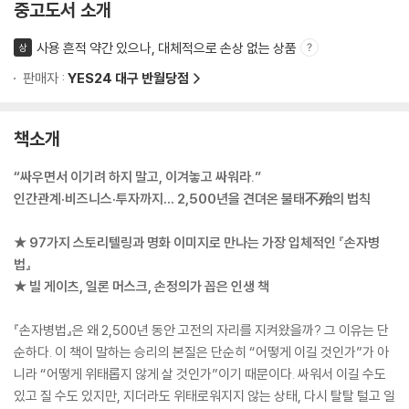
중고도서 소개
사용 흔적 약간 있으나, 대체적으로 손상 없는 상품
상
판매자 :
YES24 대구 반월당점
책소개
“싸우면서 이기려 하지 말고, 이겨놓고 싸워라.”
인간관계·비즈니스·투자까지… 2,500년을 견뎌온 불태不殆의 법칙
★ 97가지 스토리텔링과 명화 이미지로 만나는 가장 입체적인 『손자병
법』
★ 빌 게이츠, 일론 머스크, 손정의가 꼽은 인생 책
『손자병법』은 왜 2,500년 동안 고전의 자리를 지켜왔을까? 그 이유는 단
순하다. 이 책이 말하는 승리의 본질은 단순히 “어떻게 이길 것인가”가 아
니라 “어떻게 위태롭지 않게 살 것인가”이기 때문이다. 싸워서 이길 수도
있고 질 수도 있지만, 지더라도 위태로워지지 않는 상태, 다시 탈탈 털고 일