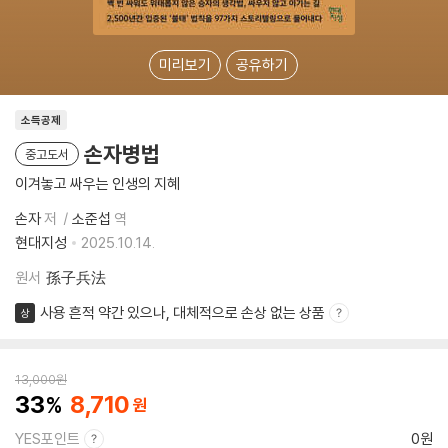
미리보기
공유하기
소득공제
손자병법
중고도서
이겨놓고 싸우는 인생의 지혜
손자
저
소준섭
역
현대지성
2025.10.14.
원서
孫子兵法
사용 흔적 약간 있으나, 대체적으로 손상 없는 상품
상
13,000
원
33
8,710
YES포인트
0원