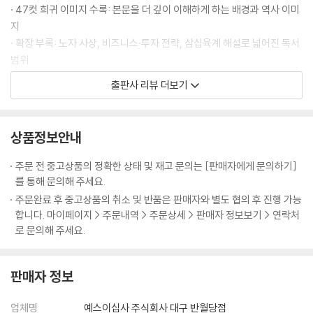
· 실상을 감추고 허를 꿰뚫어라 - 원수의 손으로 자신의 이름을 빛낸 손빈
이므로, 반드시 신중하게 살피지 않으면 안 된다. 이를 위해서는 다섯 가지
· 47컷 희귀 이미지 수록: 본문을 더 깊이 이해하게 하는 배경과 역사 이미
요소를 기준 삼아 적과 아군 양측의 여러 상황을 비교함으로써 승패를 파
지
제7편│군쟁軍爭 주도권 경쟁의 기술
악해야 한다. … 도(道)란 백성들로 하여금 윗사람과 한마음 한뜻이 되어
· 확장 부록: 노자 사상, 비즈니스·투자 전략, 삼십육계 해설로 넓어진 독서
공생공사하고 두려워하거나 의심하지 않게 만드는 것이다. … 장수는 이
범위
주도권 경쟁이 승패를 결정한다
다섯 가지 요소를 모두 깊이 파악해야 한다. 오직 이를 파악한 자만이 전쟁
· 충실한 주석과 원문 병기: 초심자·전문가 모두 만족할 수 있는 엄밀성과
출판사 리뷰 더보기
· 때로는 돌아가는 길이 가장 빠르다 - 위나라 등애의 우회 전략
에서 승리를 획득할 수 있다.
가독성의 균형
· 이로움의 이면에는 해로움이 있다 - 진시황의 만리장성 축조
--- p.25-26 「제1편│계」 중에서
· 실용성: 조직·관계·투자·삶 전반의 전략적 사고를 가능하게 하는 구성
· 지나친 주도권 경쟁은 화를 부른다 - 맹강녀의 비극과 진나라의 몰락
상품정보안내
불멸의 병법서, 『손자병법』이 첫 장에서 가장 먼저 강조한 일성(一聲)은
매번 이기는 것보다 중요한 것은
주도권 싸움에서 지켜야 할 원칙
바로 전쟁의 엄중함이다. 실로 전쟁처럼 인간을 깊숙한 고통 속으로 몰아
무너져도 다시 일어설 수 있게 하는 인생의 기반
주문 전 중고상품의 정확한 상태 및 재고 문의는 [판매자에게 문의하기]
· 이익으로 적을 움직여라 - 낙양의 두 군웅을 물리친 당 태종
넣는 일도 없다. 따라서 전쟁을 함부로 일으켜서는 안 되며, 불가피한 경우
를 통해 문의해 주세요.
에도 신중하고 또 신중히 임해야 한다. … 전쟁은 이처럼 국민의 생사를 뒤
우리는 모두 인생의 전쟁터 한가운데 서 있다. 시험에서 떨어지고, 면접에
주문완료 후 중고상품의 취소 및 반품은 판매자와 별도 협의 후 진행 가능
나를 다스리고 적을 다루는 방법
흔들고 국가의 존속과 멸망을 좌우하는 중대한 일이다. 그러므로 전쟁에
서 좌절하고, 믿었던 관계가 깨지고, 투자에서 손실을 보며 삶의 기반이 흔
합니다. 마이페이지 > 주문내역 > 주문상세 > 판매자 정보보기 > 연락처
· 힘을 비축해 피로한 적을 상대하라 - 풍이 장군의 외효 진압
나서기 전에는 반드시 그 승패를 면밀히 따져보아야만 한다. 삶에서도 마
들린다. 그 순간 인간은 절실히 깨닫는다. 한 번의 승리가 모든 것을 보장하
로 문의해 주세요.
찬가지이다. 되도록 전쟁에 나서지 말되, 피치 못할 순간에는 싸움을 시작
지 않으며, 매번 이기는 것보다 중요한 것은 무너져도 다시 일어설 수 있는
제8편│구변 九變 상황이 달라지면 전략도 달라져야 한다
한 후 이기려 하지 말고 이겨놓고 싸워야 한다.
기반이라는 사실이다. 손자가 말한 ‘백전불태’(百戰不殆)는 바로 이 진실
--- p.28-29 「제1편│계」 중에서
판매자 정보
을 꿰뚫는다. 백 번 싸워도 위태롭지 않은 자리에 선 자만이 흔들리지 않는
원칙은 유지하되 유연하게 대응하라
다.
· 이로움과 해로움을 함께 살펴라 - 정나라 명재상 자산의 혜안
국가가 군사를 일으켜 빈곤해지는 까닭은 군사 원정에 수반되는 장거리 운
업체명
예스이십사 주식회사 대구 반월당점