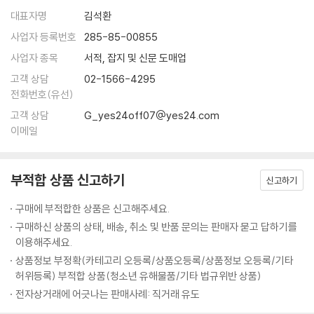
· 거듭 흔들어 무너뜨려라 - 오자서의 복수
송에 있다. 장거리 운송은 필연적으로 백성을 가난하게 만든다. 군대가 지
많은 이들이 손자를 승리의 기술자로 오해한다. 그러나 그는 싸움마다 이
대표자명
김석환
· 적이 판 함정을 발판으로 삼아라 - 정국의 진나라 수로 건설
나가는 지역에서는 물가가 폭등하고, 물가가 폭등하면 백성의 재물이 고갈
기는 것을 최고라 하지 않았다. 손자가 강조한 것은 백 번 싸워도 위태롭지
사업자 등록번호
285-85-00855
· 리더의 지혜는 경청에서 나온다 - 두 사람의 항명, 서로 다른 처벌
되며, 재물이 고갈되면 세금과 노역이 가중된다. … 전쟁에서 귀중함은 신
않은 ‘백전불태’였다. 손자는 승리를 갈망하지 않았다. 그는 “이겨놓고 싸
사업자 종목
서적, 잡지 및 신문 도매업
속한 승리에 있으며 결코 오래 끄는 데 있지 않다. 진정으로 용병의 도를 터
워라”라고 냉정하게 말했다. 싸움에 뛰어들고 나서 이기려는 것은 도박이
요행을 바라지 말고 역량을 쌓아라
득하고 그 이익을 통찰하는 장수야말로, 백성의 생사 운명을 결정하고 국
고객 상담
02-1566-4295
지만, 미리 승리의 조건을 만들어 놓고 싸우는 것은 전략이다. 오늘날의 경
· 과신은 스스로를 망친다 - 천하영웅 항우의 몰락
가 안위와 존망을 주재하는 존재다.
전화번호(유선)
쟁 사회에서 이 가르침은 더욱 무겁게 다가온다. 성급한 성공은 쉽게 무너
--- p.57-65 「제2편│작전」 중에서
고객 상담
G_yes24off07@yes24.com
지고, 단기 실적만 추구하는 기업은 지속되지 않는다. 오히려 불필요한 싸
제9편│행군 行軍 적의 움직임에 답이 있다
이메일
움을 피하고, 싸우지 않고 이기는 자가 진정한 승자다. 『손자병법』은 단순
무릇 용병의 규율은 물의 흐름과도 같다. 물이 높은 곳을 피해 낮은 곳으로
한 전쟁서가 아니라, 삶을 버티는 철학이다.
좋은 자리를 차지하는 자가 승리를 차지한다
흘러가듯, 용병의 규율은 적의 견실한 실(實)을 피해 취약한 허(虛)를 공
· 적이 대응하지 못할 판을 짜라 - 강 한가운데서 패한 조구
략하는 데 있다. 물은 지세에 근거하여 흘러가고, 용병은 상이한 적정에 근
부적합 상품 신고하기
신고하기
백 번 싸워도 위태롭지 않은 ‘불태’ 전략
거하여 각기 다른 승리의 책략을 구사한다. 용병은 변하지 않는 상세(常
97가지 스토리텔링으로 되살리다
구매에 부적합한 상품은 신고해주세요.
적의 동태를 파악하는 방법
勢)가 없고, 물은 변하지 않는 상형(常形)이 없다. 적정의 변화에 근거하
· 적의 의도를 역이용하라 - 한신이 패전한 척 후퇴한 이유
구매하신 상품의 상태, 배송, 취소 및 반품 문의는 판매자 묻고 답하기를
여 능히 승리를 거두는 것을 곧 신과 같은 용병이라고 한다.
『손자병법』의 핵심은 바로 이 지점에 있다. 손자는 단순히 “어떻게 이길 것
이용해주세요.
--- p.167-168 「제6편│허실」 중에서
인가”가 아니라 “어떻게 순간의 성취가 아닌, 오래 지속되는 기반을 마련
승리하는 군대를 다스리는 법
상품정보 부정확(카테고리 오등록/상품오등록/상품정보 오등록/기타
할 것인가”를 묻는다.
허위등록) 부적합 상품(청소년 유해물품/기타 법규위반 상품)
· 리더는 때로는 너그럽고, 때로는 엄격해야 한다 - 문무를 겸비한 황제, 강
실상을 감추고 허를 꿰뚫어라: 원수의 손으로 자신의 이름을 빛낸 손빈
희제
전자상거래에 어긋나는 판매사례: 직거래 유도
“날이 저물면 이 나무 아래 불이 켜질 것이다. 그 불빛을 향해 일제히 활을
그래서 손자는 백 번 싸워 백 번 이기는 ‘백전백승’(百戰百勝)이 아닌 백
· 믿음을 주면 사람은 절로 따른다 - 신의로 다스린 제갈량의 군대
쏘아라.”