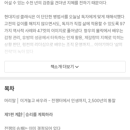
어설 수 있는 수천 년의 검증을 견뎌낸 지혜를 전하기 때문이다.
현대지성 클래식은 이 단단한 병법서를 오늘날 독자에게 맞게 재해석했다.
고전의 깊이를 해치지 않으면서도, 독자가 직접 삶에 적용할 수 있도록 97
가지 역사적 사례와 47컷의 이미지로 풀어냈다. 항우의 몰락에서 배우는
감정 관리, 유방의 성공에서 터득하는 인재 활용, 제갈량의 지혜로 익히는
상황 판단, 링컨의 리더십으로 배우는 조직 운영까지… 이야기마다 ‘삶의
전략’이 녹아 있다.
특히 이번 판본은 각 편마다 상세한 해설과 원문 대조, 현대적 적용을 곁들
책소개 더보기
여 독자들이 손자의 사상을 단순히 읽는 데 그치지 않고 실천 지침으로 전
환할 수 있도록 구성했다. 또한 노자의 사상, 병법으로 읽는 비즈니스 전략,
삼십육계 해설을 담은 부록은 『손자병법』을 한층 넓고 깊게 확장시킨다.
목차
빌 게이츠, 일론 머스크, 손정의가 이 책에서 삶과 경영의 지혜를 길어 올린
이유는 여기에 있다. 『손자병법』은 고대의 전쟁사가 아니라, 지금 이 순간
머리말 │ 이겨놓고 싸우라 - 전쟁터에서 인생까지, 2,500년의 통찰
에도 흔들리지 않는 삶의 기반을 마련해 주는 최고의 전략 교과서다. 오늘
이 책을 집어든다면, 당신도 “싸우지 않고 이기는 법”을 손에 넣게 될 것이
제1편 계計│승리를 계획하라
다.
전쟁의 승패는 이미 결정되어 있다