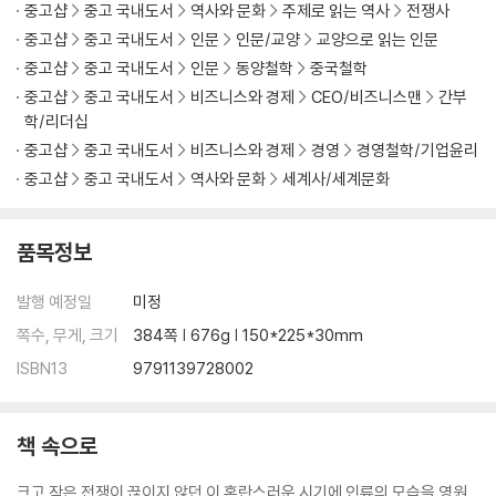
중고샵
중고 국내도서
역사와 문화
주제로 읽는 역사
전쟁사
적을 알고 나를 알면 위태롭지 않다
· 적과 나의 역량을 올바로 진단하라 - 이신의 자만과 왕전의 통찰
중고샵
중고 국내도서
인문
인문/교양
교양으로 읽는 인문
중고샵
중고 국내도서
인문
동양철학
중국철학
[부록] 전장에서 피어난 노자의 철학 - 평화를 꿈꾼 손자의 병법
중고샵
중고 국내도서
비즈니스와 경제
CEO/비즈니스맨
간부
학/리더십
제4편 형形│형세를 읽는 자가 승리를 거둔다
중고샵
중고 국내도서
비즈니스와 경제
경영
경영철학/기업윤리
중고샵
중고 국내도서
역사와 문화
세계사/세계문화
불패의 조건을 설계하라
· 무너지지 않는 지반을 다져라 - 진나라가 천하를 제패한 비결
품목정보
· 적이 이기지 못할 싸움을 하라 - 제갈량과 장비의 내기
발행 예정일
미정
승자는 이겨놓고 싸우며, 패자는 싸우면서 이기려 든다
· 승리하는 조직의 비결 - 사마양저의 공명정대한 정치
쪽수, 무게, 크기
384쪽 | 676g | 150*225*30mm
· 전략 없는 전술은 실패한다 - 일본의 진주만 공격
ISBN13
9791139728002
제5편│세勢 흐름을 장악하라
책 속으로
정공으로 맞서고 기습으로 승리하라
· 적의 의표를 찌르다 - 제나라 전단의 계책
크고 작은 전쟁이 끊이지 않던 이 혼란스러운 시기에 인류의 모습을 영원