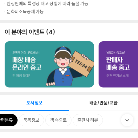
한정판매의 특성상 재고 상황에 따라 품절 가능
문화비소득공제 가능
이 분야의 이벤트
4
도서정보
배송/반품/교환
관련분류
품목정보
책 속으로
출판사 리뷰