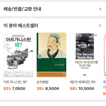
번 싸워도 위태롭지 않은 ‘백전불태’(百戰不殆)의 원리를 말한다. 싸움에
· 믿음을 저버리면 대가가 따른다 - 폭정으로 허망한 최후를 맞은 장비
과연 그날 밤, 방연은 껍질이 벗겨진 나무 아래에 도착했다. 그는 나무에 무
뛰어들고 나서 이기려 하지 말고, 상대를 파악하고 나의 약점을 보완해 승
배송/반품/교환 안내
언가 새겨져 있는 것을 발견하고는, 그 글자를 확인하려 불을 밝히게 했다.
리의 조건을 먼저 갖춘 뒤 움직여야 한다는 것이다.
[부록] 사업은 전쟁이다 - 병법에서 배우는 비즈니스의 원리
이윽고 불이 타오르자 글자를 채 다 읽기도 전에 제나라 병사들의 화살이
비 오듯 쏟아졌다. 위나라 군대는 어둠 속에서 대혼란에 빠졌다. 방연은 이
2,500년 전에 쓰인 책이지만, 손자의 통찰은 정치·경제·비즈니스·인간관
이 분야 베스트셀러
제10편│지형 地形 지형을 꿰뚫는 자가 전장을 지배한다
미 손쓸 도리가 없음을 깨닫고 칼을 빼어 자결하며, 죽기 직전 이렇게 탄식
계까지 현대 사회에도 여전히 유효하다. 그는 『손자병법』에서 단 13편, A
했다.
4 용지 5장 분량의 6천 자 속에서 진정한 승리의 의미를 묻고, 전쟁의 모
내가 있는 곳을 올바로 이해하라
“결국 내가 저 아이의 이름을 빛내주는구나!”
든 것을 집대성했다. 그 주제는 승패 예측, 지형 파악과 주도권 장악, 지휘
· 지형을 읽어야 승리할 수 있다 - 제갈량의 읍참마속
제나라는 이 기세를 몰아 위나라 군을 궤멸시키고 위나라 태자마저 포로로
체계와 병사들의 사기 관리, 첩자와 심리전 운용까지 총망라한다. 그 본질
사로잡아 귀환했다.
은 오늘날의 인간 행동과 심리 분석, 조직 경영과 다르지 않다.
실패에서 배워라
--- p.171 「제6편│허실」 중에서
· 공동체에 이로운 길을 따라가라 - 도를 지킨 문공, 명성을 탐한 자옥
읽는 고전에서 체험하는 고전으로
· 허울뿐인 명분은 일을 그르친다 - 송나라 양공의 지나친 인의
장수가 자신의 군대만 파악하고 적의 군대를 파악하지 못하면 승리할 가능
성은 반반이다. 적의 군대만 파악하고 자신의 군대는 파악하지 못하면 승
현대지성 클래식은 『손자병법』을 단순한 번역서가 아닌 스토리텔링 중심
적을 알고 나를 알면 승리를 거두는 데 위태로움이 없다
리할 가능성은 역시 반반이다. 적의 정황을 파악하고 자신의 정황도 파악
해석서로 선보인다. 고전의 묵직한 울림을 살리면서도, 현대 독자들이 흥
아프가니스탄, 왜?
손자병법
제2차 세계대전 (하)
주
· 허울이 아닌 진심으로 대하라 - 오기 장군이 병사의 종기를 빨아준 까닭
했지만 지형이 작전에 불리한 것을 파악하지 못한다면, 승리할 가능성은
미롭게 읽고 일상에 당장 적용할 수 있는 실천적 전략서로 다듬었다.
기
53
7,050
35
8,500
58
10,500
%
%
%
원
원
원
· 때와 자리를 모르면 승리할 수 없다 - 효산에서 무너진 진목공의 원정
절반에 지나지 않는다. 진정으로 용병에 통달한 장수는 행동에 미혹함이
9
· 때와 자리를 파악하면 승리는 나의 것이다 - 적벽의 불길이 증명한 원칙
없고, 그 전술과 조치는 무궁무진하다. 그러므로 적을 알고 자신을 알면 승
무엇보다 손자의 가르침을 97가지 역사 속 사례로 풀어냈다. 항우의 비극
리를 거두는 데 위태로움이 없고, 천시(天時)와 지리(地利)를 모두 터득
에서 배우는 감정 관리법, 유방의 성공에서 얻는 인재 활용법, 제갈량의 전