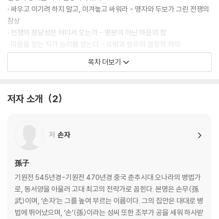
· 싸우고 이기려 하지 말고, 이겨놓고 싸워라 - 맹자와 두보가 그린 전쟁의
참상
· 전쟁의 정당성은 어디서 오는가 - 명분이 아닌 마음의 힘
· 마음을 얻는 자가 승리를 얻는다 - 유방과 항우의 결정적 차이
· 사람의 뜻이 곧 하늘의 뜻이다 - 민심으로 천하를 얻은 성탕
목차 더보기
치밀한 계산이 승리를 부른다
· 전쟁은 계략이다 - 손자의 과감한 선포
저자 소개
2
· 실력을 숨겨 판을 흔들어라 - 무능을 가장한 장군 이목
· 자신을 낮춰 방심을 유도하라 - 오왕 부차와 월왕 구천의 복수혈전
· 감정을 파고들어 균열을 만들어라 - 유방의 책사 진평의 이간책
저
손자
· 상대의 예측을 설계하라 - 묵돌선우의 심리전
제2편 작전作戰│전쟁에서 살아남는 법
孫子
기원전 545년경-기원전 470년경 중국 춘추시대 오나라의 병법가
모든 전쟁에는 대가가 따른다
로, 동서양을 아울러 고대 최고의 전략가로 꼽힌다. 본명은 손무(孫
· 전쟁의 생명은 속승이다 - 진나라 재상 범저의 실책
武)이며, ‘손자’는 그를 높여 부르는 이름이다. 그의 집안은 대대로 병
· 장기전은 자멸을 부른다 - 고구려 원정으로 나라를 잃은 수양제
법에 뛰어났으며, ‘손’(孫)이라는 성씨 또한 조부가 공을 세워 하사받