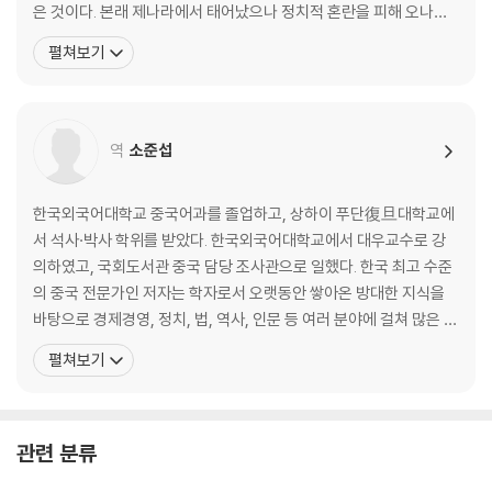
은 것이다. 본래 제나라에서 태어났으나 정치적 혼란을 피해 오나라
이기는 지도자는 어떻게 다른가
로 망명해 은거하며 불후의 저서 『손자병법』을 집필했다. 오나라 재
펼쳐보기
· 무능한 지휘관은 참패를 부른다 - 40만 명의 목숨을 앗아간 조나라의 오
상 오자서의 천거로 합려 왕의 부름을 받아 군사(軍師)로 등용되었
판
다. 손자는 자신의 병법을 실전에 펼쳐 보이며 대국 초나라를 무너뜨
· 승리할수록 강해지는 조직 - 반란 세력마저 포용한 광무제 유수
리고, 오나라를 춘추시대의 패자로 끌어올렸다.
· 분노를 연료로 활용하라 - 제나라 장군 전단의 계책
역
소준섭
· 인재에게 인색하면 승리할 수 없다 - 스스로 패망을 부른 항우
· 인재를 통해 승리의 씨앗을 뿌려라 - 한무제의 능력 중심 인재 등용
한국외국어대학교 중국어과를 졸업하고, 상하이 푸단復旦대학교에
제3편 모공謀攻│싸우지 않고 이기는 법
서 석사·박사 학위를 받았다. 한국외국어대학교에서 대우교수로 강
의하였고, 국회도서관 중국 담당 조사관으로 일했다. 한국 최고 수준
싸우지 않고 이기는 것이 최고의 전략이다
의 중국 전문가인 저자는 학자로서 오랫동안 쌓아온 방대한 지식을
· 싸우지 않고 승리하는 길을 찾아서 - 『손자병법』은 비전쟁론이다
바탕으로 경제경영, 정치, 법, 역사, 인문 등 여러 분야에 걸쳐 많은 저
· 온전한 승리를 추구하라 - 전(全)을 모르면 『손자병법』을 알 수 없다
서가 있으며, 다수의 한·중 매체에 폭넓으면서도 깊이 있는 글들을 기
펼쳐보기
· 한발 빠른 정보가 판세를 바꾼다 - 조국을 구한 상인의 꾀
고하여 많은 독자들의 사랑을 받고 있다. 지은 책으로는 『중국을 말한
· 강자를 이기려면 연합하라 - 진나라의 발을 묶은 소진의 합종책
다』(2011 문광부 우수학술도서), 『왕의 서재』(2012 문광부 우수교
· 작은 틈이 큰 균열을 만든다 - 진나라의 통일을 이끈 장의의 연횡책
양도서), 『사마천 경제학』(2012 문광부
관련 분류
· 적을 교란해 스스로 무너지게 하라 - 위나라 사신으로 간 상앙