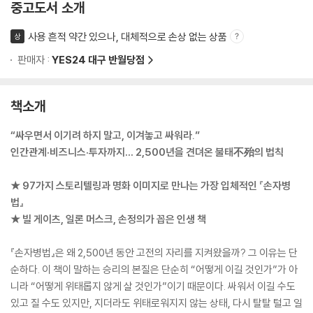
중고도서 소개
사용 흔적 약간 있으나, 대체적으로 손상 없는 상품
상
판매자 :
YES24 대구 반월당점
책소개
“싸우면서 이기려 하지 말고, 이겨놓고 싸워라.”
인간관계·비즈니스·투자까지… 2,500년을 견뎌온 불태不殆의 법칙
★ 97가지 스토리텔링과 명화 이미지로 만나는 가장 입체적인 『손자병
법』
★ 빌 게이츠, 일론 머스크, 손정의가 꼽은 인생 책
『손자병법』은 왜 2,500년 동안 고전의 자리를 지켜왔을까? 그 이유는 단
순하다. 이 책이 말하는 승리의 본질은 단순히 “어떻게 이길 것인가”가 아
니라 “어떻게 위태롭지 않게 살 것인가”이기 때문이다. 싸워서 이길 수도
있고 질 수도 있지만, 지더라도 위태로워지지 않는 상태, 다시 탈탈 털고 일