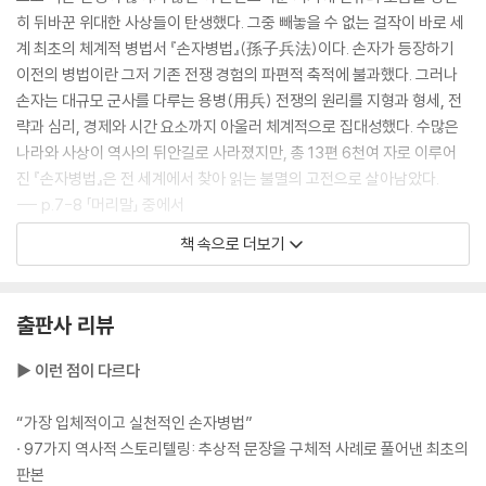
히 뒤바꾼 위대한 사상들이 탄생했다. 그중 빼놓을 수 없는 걸작이 바로 세
흐름을 지배하는 자가 싸움을 지배한다
계 최초의 체계적 병법서 『손자병법』(孫子兵法)이다. 손자가 등장하기
· 적임자를 골라 믿고 맡겨라 - 제갈량과 조조의 용인술
이전의 병법이란 그저 기존 전쟁 경험의 파편적 축적에 불과했다. 그러나
· 배경이 아닌 능력을 보라 - 세종대왕의 인재 등용
손자는 대규모 군사를 다루는 용병(用兵) 전쟁의 원리를 지형과 형세, 전
· 경영의 근본은 인재를 얻는 데 있다 - 당 태종의 믿음과 보답
략과 심리, 경제와 시간 요소까지 아울러 체계적으로 집대성했다. 수많은
· 사람의 일이 곧 모든 일을 좌우한다 - 측천무후의 군자만조(君子滿朝)
나라와 사상이 역사의 뒤안길로 사라졌지만, 총 13편 6천여 자로 이루어
· 허물보다 본질에 집중하라 - 술주정꾼을 사령관에 임용한 링컨
진 『손자병법』은 전 세계에서 찾아 읽는 불멸의 고전으로 살아남았다.
--- p.7-8 「머리말」 중에서
제6편│허실虛實 허실을 꿰뚫어 주도권을 잡아라
책 속으로 더보기
『손자병법』의 핵심 사상은 “먼저 필승의 형세를 갖춘 뒤에야 싸움을 시작
적의 운명을 설계하라
한다[先勝而後求戰 선승이후구전]라는 구절에 압축되어 있다. 즉, 싸운
· 내가 원하는 대로 상대를 움직여라 - 당 태종이 아낀 병법의 백미 「허실」
후 승리를 바라지 말고 ‘이겨놓고 싸우라’는 것이다. 손자는 「계」를 비롯한
출판사 리뷰
· 상대가 원하는 대로 끌려다니지 마라 - 영락제의 몽골 원정
전편에 걸쳐 일관적으로 승산 없는 전쟁을 시작해서는 안 되며, 반드시 유
리한 형세를 조성한 뒤에 작전을 실행해야 한다는 확고한 원칙을 제시한
▶ 이런 점이 다르다
나를 감추어 적을 드러내라
다.
· 속내를 감추고 결정타를 날려라 - 일곱 나라의 반란을 제압한 주아부
--- p. 24「제1편│계」 중에서
“가장 입체적이고 실천적인 손자병법”
· 97가지 역사적 스토리텔링: 추상적 문장을 구체적 사례로 풀어낸 최초의
흐름을 읽고 허를 찔러라
전쟁이란 국가의 대사이다. 수많은 사람의 생사와 국가의 존망이 달린 일
판본