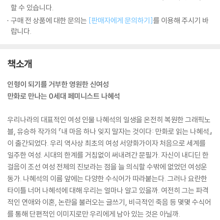
할 수 있습니다.
구매 전 상품에 대한 문의는
[판매자에게 문의하기]
를 이용해 주시기 바
랍니다.
책소개
인형이 되기를 거부한 영원한 신여성
만화로 만나는 0세대 페미니스트 나혜석
우리나라의 대표적인 여성 인물 나혜석의 일생을 온전히 복원한 그래픽노
블, 유승하 작가의 『내 마음 하나 잊지 말자는 것이다: 만화로 읽는 나혜석』
이 출간되었다. 우리 역사상 최초의 여성 서양화가이자 처음으로 세계를
일주한 여성. 시대의 한계를 거침없이 써내려간 문필가. 자신이 내디딘 한
걸음이 조선 여성 전체의 진보라는 점을 늘 의식할 수밖에 없었던 여성운
동가. 나혜석의 이름 앞에는 다양한 수식어가 따라붙는다. 그러나 요란한
타이틀 너머 나혜석에 대해 우리는 얼마나 알고 있을까. 여전히 그는 파격
적인 연애와 이혼, 논란을 불러오는 글쓰기, 비극적인 죽음 등 몇몇 수식어
를 통해 단편적인 이미지로만 우리에게 남아 있는 것은 아닐까.