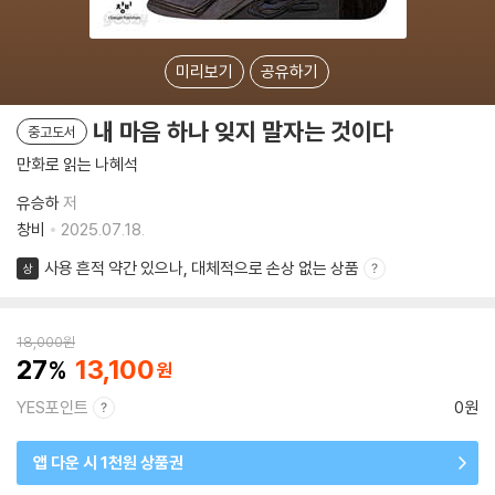
미리보기
공유하기
내 마음 하나 잊지 말자는 것이다
중고도서
만화로 읽는 나혜석
유승하
저
창비
2025.07.18.
사용 흔적 약간 있으나, 대체적으로 손상 없는 상품
상
18,000
원
27
13,100
YES포인트
0원
앱 다운 시 1천원 상품권