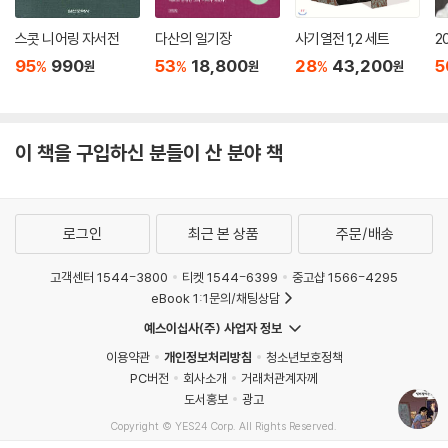
다. 특히 해당 판화 작품은 스티커로 제작되어 초판 한정으로 만나볼 수 있
스콧 니어링 자서전
다산의 일기장
사기열전 1,2 세트
2
다.
95
990
53
18,800
28
43,200
5
%
%
%
원
원
원
언젠가는 선배 작가에게 헌정하는 만화를 그리고 싶었다는 유승하 작가의
소망은 이번 작품에 이르러 깊이 있는 연출과 작화로 결실을 맺었다. 누구
나 읽을 수 있는 만화라는 매체를 통해, 나혜석이 궁금한 성인 독자뿐 아니
이 책을 구입하신 분들이 산 분야 책
라 청소년들도 부담 없이 읽을 수 있는 열린 책으로 완성된 것이다. 우리 역
사에 지워지지 않은 발자취를 남긴 인물을 다루면서도 무겁고 어려운 느낌
을 주기보다 친근하고 다정하게 나혜석의 이야기에 다가설 수 있게 해주는
로그인
최근 본 상품
주문/배송
이 책을 통해 나혜석은 다시, 책장을 넘기는 우리 앞에 살아 있는 얼굴로 돌
아온다.
고객센터 1544-3800
티켓 1544-6399
중고샵 1566-4295
eBook 1:1문의/채팅상담
작가의 말
예스이십사(주) 사업자 정보
나는 화가로서의 나혜석의 삶을 만화로 그리겠다는 소망을 마음 한 구석에
이용약관
개인정보처리방침
청소년보호정책
PC버전
회사소개
거래처관계자께
간직하고 있었다. 그에게 최초라는 수식어가 여럿 붙어 있지만 무엇보다
도서홍보
광고
내게는 우리나라 최초의 여성 만화가였다. 선배 작가에게 헌정하는 만화를
Copyright © YES24 Corp. All Rights Reserved.
그리고 싶었다. (…) 앞서 두번의 작업이 있었지만 이번은 오로지 나혜석에
MATOM2