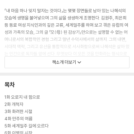
『내 마음 하나 잊지 말자는 것이다』는 몇몇 장면들로 남아 있는 나혜석의
모습에 생명을 불어넣으며 그의 삶을 생생하게 조명한다. 김원주, 최은희
등 동료 여성 지식인과의 깊은 교류, 세계일주를 하며 보고 겪은 유럽의 여
성과 가족의 모습, 그의 글 「모(母) 된 감상기」만으로는 설명할 수 없는 어
머니로서의 복합적인 경험 그리고 말년 수덕사에서의 삶까지. 그의 내면,
시대적 맥락, 그리고 유산을 통합적으로 서사화함으로써 나혜석은 살아 있
는 인간으로 독자들 앞에 선다. 무엇보다 이 모든 것을 만화라는 형식으로
친근하게 구현해낸 이 책은 나혜석을 처음 접하는 이들에게는 더없이 친절
책소개 더보기
한 안내서가 되고, 그를 잘 알고 있다고 생각했던 독자들에게는 이제껏 보
지 못한 나혜석의 새로운 모습을 보여줄 것이다.
목차
1화 오로지 내 힘으로
2화 개척자
3화 화려한 시절
4화 만주의 여름
5화 세계일주 길에 오르다
6화 이별의 시작