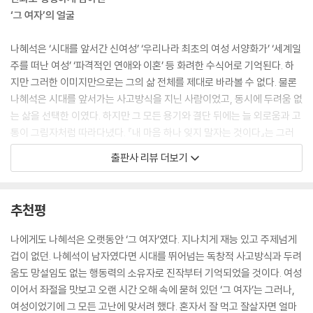
‘그 여자’의 얼굴
나혜석은 ‘시대를 앞서간 신여성’ ‘우리나라 최초의 여성 서양화가’ ‘세계일
주를 떠난 여성’ ‘파격적인 연애와 이혼’ 등 화려한 수식어로 기억된다. 하
지만 그러한 이미지만으로는 그의 삶 전체를 제대로 바라볼 수 없다. 물론
나혜석은 시대를 앞서가는 사고방식을 지닌 사람이었고, 동시에 두려움 없
는 삶을 선택한 이였다. 하지만 그 모든 용기와 결단 뒤에는 늘 외로움과 고
통이 그림자처럼 따라다녔다. 『내 마음 하나 잊지 말자는 것이다』는 그러
한 삶의 양면을 가감 없이 담아내며, 이제껏 미디어나 여성 서사 재조명을
출판사 리뷰 더보기
통해 강렬한 투사의 이미지로만 소비되었던 ‘그 여자’ 나혜석을, 한층 더 깊
고 넓은 시선으로 바라볼 수 있도록 한다.
추천평
『내 마음 하나 잊지 말자는 것이다』는 무엇보다 나혜석의 삶을 생생하게
담아낸다. 기존의 텍스트나 사진 몇장으로는 느낄 수 없었던 표정과 몸짓,
나에게도 나혜석은 오랫동안 ‘그 여자’였다. 지나치게 재능 있고 주제넘게
거리의 풍경과 사람들과의 교류가 만화라는 형식 안에서 오롯이 살아나는
겁이 없던. 나혜석이 남자였다면 시대를 뛰어넘는 독창적 사고방식과 두려
것이다. 박서련 소설가가 “이런 표정이었겠구나” 하며 읽었다는 추천사를
움도 망설임도 없는 행동력의 소유자로 진작부터 기억되었을 것이다. 여성
보내오기도 한바, 독자들은 책장을 넘길 때마다 한 사람의 삶을 따라가고
이어서 좌절을 맛보고 오랜 시간 오해 속에 묻혀 있던 ‘그 여자’는 그러나,
있다는 실감과 공감을 동시에 느끼게 된다. 그러면서 나혜석은 더이상 기
여성이었기에 그 모든 고난에 맞서려 했다. 혼자서 잘 먹고 잘살자면 얼마