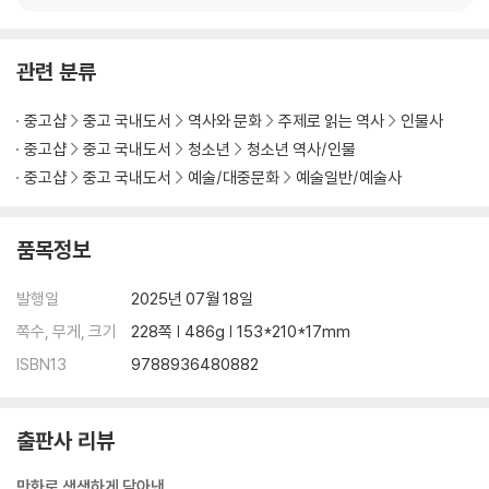
관련 분류
중고샵
중고 국내도서
역사와 문화
주제로 읽는 역사
인물사
중고샵
중고 국내도서
청소년
청소년 역사/인물
중고샵
중고 국내도서
예술/대중문화
예술일반/예술사
품목정보
발행일
2025년 07월 18일
쪽수, 무게, 크기
228쪽 | 486g | 153*210*17mm
ISBN13
9788936480882
출판사 리뷰
만화로 생생하게 담아낸