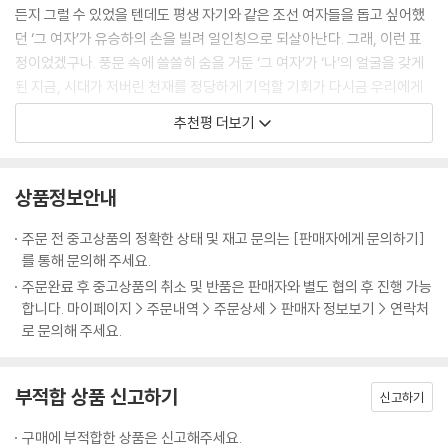
록 속에 박제된 역사의 인물이 아니라, 우리 곁에서 웃고 울고 고민하는 살
든지 그럴 수 있었을 텐데도 평생 자기와 같은 조선 여자들을 돕고 싶어했
아 있는 한 사람으로 다가온다. 고독한 지식인으로서의 나혜석, 사랑과 모
던 ‘그 여자’가 유승하의 손을 빌려 일인칭으로 되살아난다. 그래, 이런 표
성 사이에서 흔들리는 나혜석, 친구들과 함께 웃고 때로는 좌절하는 나혜
정이었겠구나. 풍문 속에 쓸쓸히 숨을 거둔 ‘그 여자’가 ‘나’의 얼굴을 갖게
석. 이 책은 그런 다층적인 모습을 통해 나혜석이라는 이름에 다시 한번 따
된 지금, 시대가 저버린 천재를 정당하게 기억할 기회가 다시금 우리에게
뜻한 온기를 불어넣는다.
주어진 것이다.
추천평 더보기
- 박서련 (소설가)
“여자이기 이전에 사람이다”
끝나지 않은 투쟁
수원여성문화공간 휴(休)는 ‘여성길 걷기’ 프로그램을 2년째 이어오고 있
상품정보안내
다. 오늘날 나혜석이 남긴 흔적을 따라 걸으며 그의 삶과 투쟁이 여전히 끝
한편 여성의 독립과 자유를 외쳤던 나혜석의 투쟁은 지금 이 순간에도 여
주문 전 중고상품의 정확한 상태 및 재고 문의는 [판매자에게 문의하기]
나지 않은 일임을 절감한다. 『내 마음 하나 잊지 말자는 것이다』는 단순한
전히 끝나지 않은 일이다. 당대 사회가 그를 향해 가했던 비난과 억압, 여성
를 통해 문의해 주세요.
전기가 아니다. 여성의 독립과 자유를 외쳤던 한 혁명가의 이야기이자, 지
이라는 이유로 자유로운 연애와 직업 활동, 자기표현을 금기시했던 분위기
주문완료 후 중고상품의 취소 및 반품은 판매자와 별도 협의 후 진행 가능
금도 계속되고 있는 우리 시대의 이야기다. 잊힌 이름을 다시 부르고, 침묵
는 오늘날에도 다양한 형태로 반복되고 있다. 결혼과 출산, 육아를 둘러싼
합니다. 마이페이지 > 주문내역 > 주문상세 > 판매자 정보보기 > 연락처
속에 있던 목소리를 꺼내는 작업. 바로 이 책을 통해 우리는 나혜석이 꿈꾸
선택을 여성 개인의 삶이 아닌 ‘당연한 의무’처럼 강요하는 사회적 시선, 경
로 문의해 주세요.
었던 세계를 함께 상상할 수 있다.
력 단절과 임금 격차 같은 구조적 차별, 온라인 공간 등에서 여성을 향한 혐
오와 조롱이 일상인 양 반복되는 풍경은 아직도 우리 사회에 만연하다. 또
- 최영옥 (전 수원시의원, 현 수원여성문화공간 휴 센터장)
한 여성들이 자신의 목소리를 자유롭게 내는 일 역시 여전히 쉽지 않다. 다
부적합 상품 신고하기
신고하기
양한 낙인과 조롱이 일상화되어 있고, SNS나 댓글 문화 속에서도 여성의
존재 자체를 폄하하거나 침묵시키려는 시도가 끊이지 않는다.
구매에 부적합한 상품은 신고해주세요.