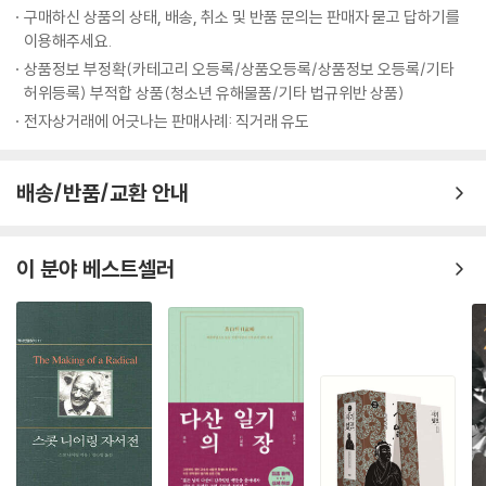
구매하신 상품의 상태, 배송, 취소 및 반품 문의는 판매자 묻고 답하기를
그렇기에 나혜석의 삶을 다시 살피는 일은 단순히 과거를 복원하거나 기념
이용해주세요.
하기 위한 일이 아니다. 그것은 지금 여기, 우리가 살아가는 사회에서 여성
상품정보 부정확(카테고리 오등록/상품오등록/상품정보 오등록/기타
으로 존재한다는 것의 의미를 되돌아보고, 여전히 해결되지 않은 과제를
허위등록) 부적합 상품(청소년 유해물품/기타 법규위반 상품)
마주하는 일이자, 그 자체로 현재와 미래를 향한 질문이자 선언이다. 여성
전자상거래에 어긋나는 판매사례: 직거래 유도
도 개인으로서 존중받을 수 있는가. 사랑과 일, 가정과 사회 속에서 여성의
자리는 어디인가. 자신의 목소리를 잃지 않고 살아간다는 것은 어떤 의미
배송/반품/교환 안내
인가. “여자이기 이전에 사람이다”라는 그의 외침은 여전히 우리에게 유효
하게 다가오며, 더 나은 세상을 꿈꾸는 이들에게 묵직한 울림으로 남는다.
이 분야 베스트셀러
최초의 여성 만화가,
선배 작가를 향한 마음을 담아서
『내 마음 하나 잊지 말자는 것이다』 속 나혜석은 만화가 유승하 작가의 손
끝에서 새롭게 태어났다. 2014년 단편 만화로 시작해 이번 책까지 세차례
에 걸쳐 나혜석을 작품에서 다뤄온 유승하 작가에게 나혜석은 그 무엇보다
‘최초의 여성 만화가’다. 실제로 나혜석이 1920년 잡지 『신여성』에 발표했
던 판화는 지금의 네 컷 만화와 같은 형식에 위트와 해학을 담아 동갑내기
친구 김일엽이 집안 살림과 여성운동을 병행하는 모습을 실감 나게 포착했