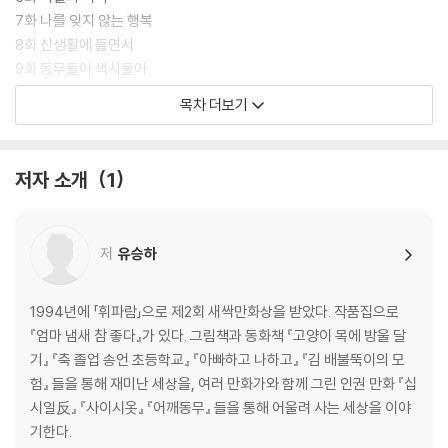
7화 나를 잊지 않는 행복
8화 신생활에 들면서
9화 동무들아 색시들아
10화 눈물로 된 이 세상
목차 더보기
11화 여자로 태어나
12화 낮고 평평한 이곳
13화 우리 중 누구라도
저자 소개
1
14화 눈 덮인 들판 걸어갈 때
15화 살아 있다는 것은
16화 혼자 걷는 내일
저
유승하
작가의 말
나혜석 연보
1994년에 「휘파람」으로 제2회 새싹만화상을 받았다. 작품집으로
참고 자료
『엄마 냄새 참 좋다』가 있다. 그림책과 동화책 『고양이 목에 방울 달
기』 『축 졸업 송언 초등학교』 『아빠하고 나하고』 『김 배불뚝이의 모
험』 들을 통해 재미난 세상을, 여러 만화가와 함께 그린 인권 만화 『십
시일反』 『사이시옷』 『어깨동무』 들을 통해 어울려 사는 세상을 이야
기한다.